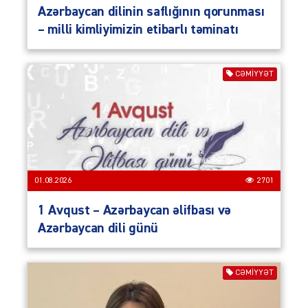
Azərbaycan dilinin saflığının qorunması
– milli kimliyimizin etibarlı təminatı
CƏMIYYƏT
01.08.2026
2701
1 Avqust – Azərbaycan əlifbası və
Azərbaycan dili günü
CƏMIYYƏT