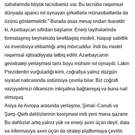
sahələrində böyük təcrübəmiz var. Bu təcrübə rəqəmsal
dünyada aparıcı rol oynayan şirkətlərlə münasibətlərdə də
özünü göstərməlidir.” Burada əsas mesaj ondan ibarətdir
ki, Azərbaycan sıfırdan başlamır. Enerji layihələrində
formalaşmış beynəlxalq tərəfdaşlıq modeli, hüquqi sabitlik
və investisiya etibarlılığı artıq mövcuddur. İndi bu model
rəqəmsal iqtisadiyyata tətbiq edilir. Azərbaycanın
geostrateji yerləşməsi tarix boyu mühüm rol oynayıb. Lakin
Prezidentin vurğuladığı kimi, coğrafiya yalnız düzgün
siyasət nəticəsində üstünlüyə çevrilə bilər. Biz coğrafi
vəziyyətimizi ölkəmizin inkişafına bağlamışıq və buna nail
olmuşuq.
Asiya ilə Avropa arasında yerləşmə, Şimal–Cənub və
Şərq–Qərb dəhlizlərinin kəsişməsi indi yeni məna qazanır.
Bu dəhlizlər artıq yalnız yük və enerji axını üçün deyil, data
və informasiya axını üçün də strateji platformaya çevrilir.