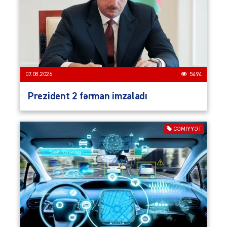
07.08.2026
5494
Prezident 2 fərman imzaladı
CƏMIYYƏT