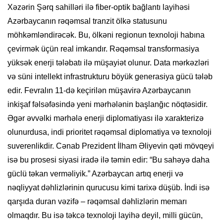
Xəzərin Şərq sahilləri ilə fiber-optik bağlantı layihəsi
Azərbaycanın rəqəmsal tranzit ölkə statusunu
möhkəmləndirəcək. Bu, ölkəni regionun texnoloji habına
çevirmək üçün real imkandır. Rəqəmsal transformasiya
yüksək enerji tələbatı ilə müşayiət olunur. Data mərkəzləri
və süni intellekt infrastrukturu böyük generasiya gücü tələb
edir. Fevralın 11-də keçirilən müşavirə Azərbaycanın
inkişaf fəlsəfəsində yeni mərhələnin başlanğıc nöqtəsidir.
Əgər əvvəlki mərhələ enerji diplomatiyası ilə xarakterizə
olunurdusa, indi prioritet rəqəmsal diplomatiya və texnoloji
suverenlikdir. Cənab Prezident İlham Əliyevin qəti mövqeyi
isə bu prosesi siyasi iradə ilə təmin edir: “Bu sahəyə daha
güclü təkan verməliyik.” Azərbaycan artıq enerji və
nəqliyyat dəhlizlərinin qurucusu kimi tarixə düşüb. İndi isə
qarşıda duran vəzifə – rəqəmsal dəhlizlərin memarı
olmaqdır. Bu isə təkcə texnoloji layihə deyil, milli gücün,