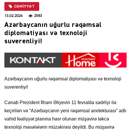
CƏMIYYƏT
13.02.2026
2583
Azərbaycanın uğurlu rəqəmsal
diplomatiyası və texnoloji
suverenliyi!
Azərbaycanın uğurlu rəqəmsal diplomatiyası və texnoloji
suverenliyi!
Cənab Prezident İlham Əliyevin 11 fevralda sədrliyi ilə
keçirilən və “Azərbaycanın yeni rəqəmsal arxitekturası” adlı
vahid fəaliyyət planına həsr olunan müşavirə təkcə
texnoloji məsələlərin müzakirəsi deyildi. Bu müşavirə