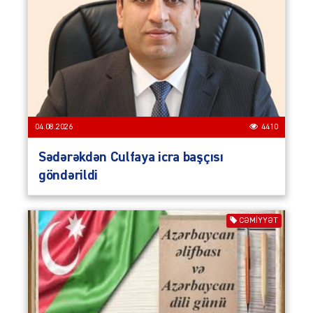
04.08.2026
4410
Sədərəkdən Culfaya icra başçısı
göndərildi
CƏMIYYƏT