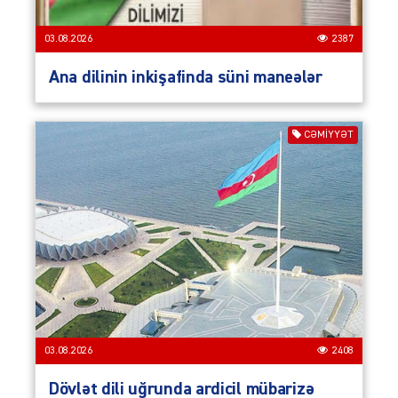
03.08.2026
2387
Ana dilinin inkişafinda süni maneələr
CƏMIYYƏT
03.08.2026
2408
Dövlət dili uğrunda ardicil mübarizə