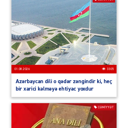
01.08.2026
3305
Azərbaycan dili o qədər zəngindir ki, heç
bir xarici kəlməyə ehtiyac yoxdur
CƏMIYYƏT