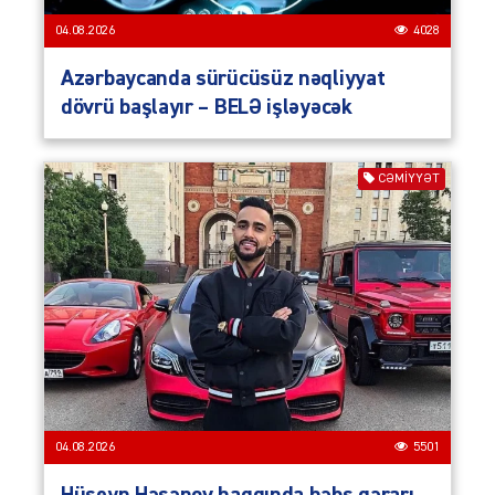
04.08.2026
4028
Azərbaycanda sürücüsüz nəqliyyat
dövrü başlayır – BELƏ işləyəcək
CƏMIYYƏT
04.08.2026
5501
Hüseyn Həsənov haqqında həbs qərarı