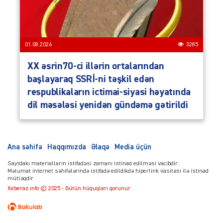
01.08.2026
3285
XX əsrin70-ci illərin ortalarından
başlayaraq SSRİ-ni təşkil edən
respublikaların ictimai-siyasi həyatında
dil məsələsi yenidən gündəmə gətirildi
Ana səhifə
Haqqımızda
Əlaqə
Media üçün
Saytdakı materialların istifadəsi zamanı istinad edilməsi vacibdir.
Məlumat internet səhifələrində istifadə edildikdə hiperlink vasitəsi ilə istinad
mütləqdir.
Xeberaz.info © 2025 - Bütün hüquqları qorunur.