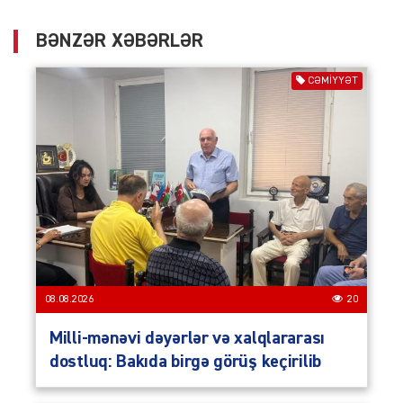
BƏNZƏR XƏBƏRLƏR
CƏMIYYƏT
08.08.2026
20
Milli-mənəvi dəyərlər və xalqlararası
dostluq: Bakıda birgə görüş keçirilib