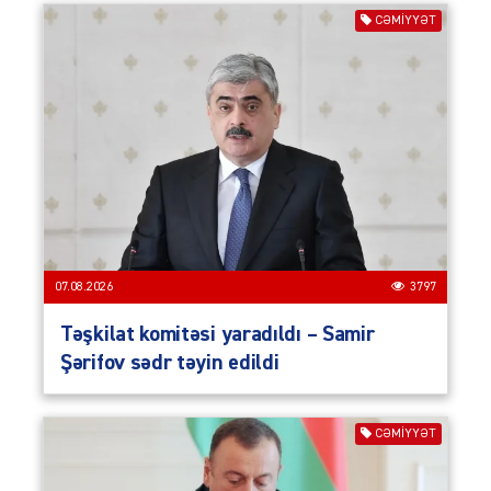
CƏMIYYƏT
07.08.2026
3797
Təşkilat komitəsi yaradıldı – Samir
Şərifov sədr təyin edildi
CƏMIYYƏT