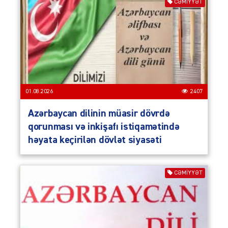
CƏMIYYƏT
01.08.2026
2407
Azərbaycan dilinin müasir dövrdə
qorunması və inkişafı istiqamətində
həyata keçirilən dövlət siyasəti
CƏMIYYƏT