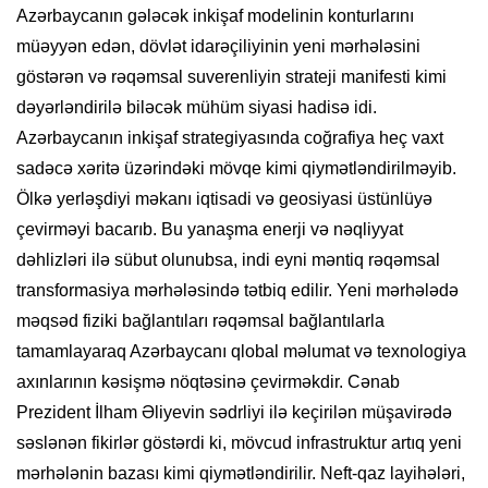
Azərbaycanın gələcək inkişaf modelinin konturlarını
müəyyən edən, dövlət idarəçiliyinin yeni mərhələsini
göstərən və rəqəmsal suverenliyin strateji manifesti kimi
dəyərləndirilə biləcək mühüm siyasi hadisə idi.
Azərbaycanın inkişaf strategiyasında coğrafiya heç vaxt
sadəcə xəritə üzərindəki mövqe kimi qiymətləndirilməyib.
Ölkə yerləşdiyi məkanı iqtisadi və geosiyasi üstünlüyə
çevirməyi bacarıb. Bu yanaşma enerji və nəqliyyat
dəhlizləri ilə sübut olunubsa, indi eyni məntiq rəqəmsal
transformasiya mərhələsində tətbiq edilir. Yeni mərhələdə
məqsəd fiziki bağlantıları rəqəmsal bağlantılarla
tamamlayaraq Azərbaycanı qlobal məlumat və texnologiya
axınlarının kəsişmə nöqtəsinə çevirməkdir. Cənab
Prezident İlham Əliyevin sədrliyi ilə keçirilən müşavirədə
səslənən fikirlər göstərdi ki, mövcud infrastruktur artıq yeni
mərhələnin bazası kimi qiymətləndirilir. Neft-qaz layihələri,