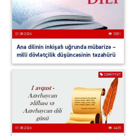
01.08.2026
3281
Ana dilinin inkişafı uğrunda mübarizə –
milli dövlətçilik düşüncəsinin təzahürü
CƏMIYYƏT
01.08.2026
4405