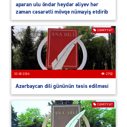
aparan ulu öndər heydər əliyev hər
zaman cəsarətli mövqe nümayiş etdirib
CƏMIYYƏT
03.08.2026
2702
Azərbaycan dili gününün təsis edilməsi
CƏMIYYƏT