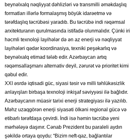
beynəlxalq nəqliyyat dəhlizləri və transmilli əməkdaşlıq
formatları illərlə formalaşmış böyük idarəetmə və
tərəfdaşlıq təcrübəsi yaradıb. Bu təcrübə indi rəqəmsal
arxitekturanın qurulmasında istifadə olunmalıdır. Çünki iri
həcmli texnoloji layihələr də ən az enerji və nəqliyyat
layihələri qədər koordinasiya, texniki peşəkarlıq və
beynəlxalq etimad tələb edir. Azərbaycan artıq
rəqəmsallaşmanı alternativ deyil, zərurət və prioritet kimi
qəbul edir.
XXI əsrdə iqtisadi güc, siyasi təsir və milli təhlükəsizlik
anlayışları birbaşa texnoloji inkişaf səviyyəsi ilə bağlıdır.
Azərbaycanın müasir tarixi enerji strategiyası ilə yazılıb.
Məhz uzaqgörən enerji siyasəti ölkəni regional gücə və
etibarlı tərəfdaşa çevirdi. İndi isə həmin təcrübə yeni
mərhələyə daşınır. Cənab Prezident bu paraleli aydın
şəkildə ortaya qoydu: “Bizim neft-qaz, bağlantılar