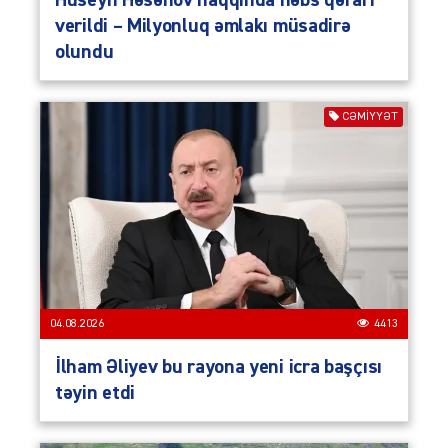
verildi – Milyonluq əmlakı müsadirə
olundu
CƏMIYYƏT
04.08.2026
4413
İlham Əliyev bu rayona yeni icra başçısı
təyin etdi