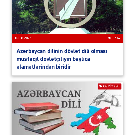
03.08.2026
3514
Azərbaycan dilinin dövlət dili olması
müstəqil dövlətçiliyin başlıca
əlamətlərindən biridir
CƏMIYYƏT