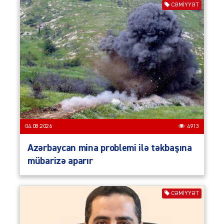
CƏMIYYƏT
04.08.2026
4913
Azərbaycan mina problemi ilə təkbaşına
mübarizə aparır
CƏMIYYƏT