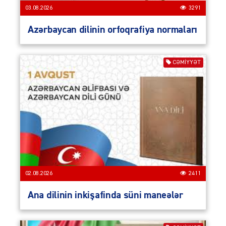
03.08.2026
3291
Azərbaycan dilinin orfoqrafiya normaları
CƏMIYYƏT
02.08.2026
2411
Ana dilinin inkişafinda süni maneələr