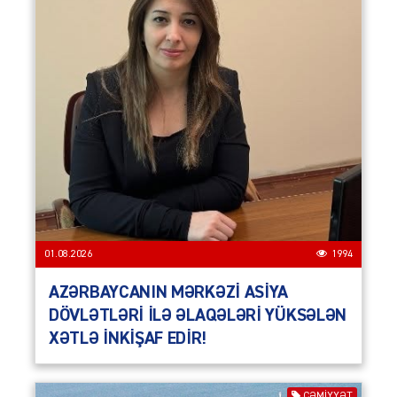
01.08.2026
1994
AZƏRBAYCANIN MƏRKƏZİ ASİYA
DÖVLƏTLƏRİ İLƏ ƏLAQƏLƏRİ YÜKSƏLƏN
XƏTLƏ İNKİŞAF EDİR!
CƏMIYYƏT