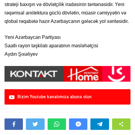
strateji baxışın və dövlətçilik iradəsinin təntənəsidir. Yeni
rəqəmsal arxitektura güclü dövlətin, müasir cəmiyyətin və
qlobal rəqabətə hazır Azərbaycanın gələcək yol xəritəsidir.
Yeni Azərbaycan Partiyası
Saatlı rayon təşkilatı aparatının məsləhətçisi
Aydın Şıxəliyev
Bizim Youtube kanalımıza abunə olun