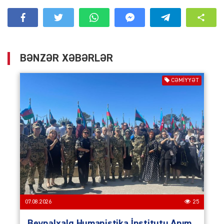
BƏNZƏR XƏBƏRLƏR
CƏMIYYƏT
07.08.2026
25
Beynəlxalq Humanistika İnstitutu Anım