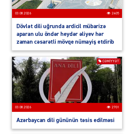
03.08.2026
2405
Dövlət dili uğrunda ardicil mübarizə
aparan ulu öndər heydər əliyev hər
zaman cəsarətli mövqe nümayiş etdirib
CƏMIYYƏT
03.08.2026
2701
Azərbaycan dili gününün təsis edilməsi