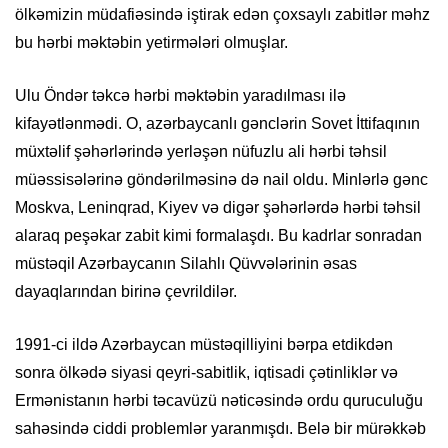
ölkəmizin müdafiəsində iştirak edən çoxsaylı zabitlər məhz
bu hərbi məktəbin yetirmələri olmuşlar.
Ulu Öndər təkcə hərbi məktəbin yaradılması ilə
kifayətlənmədi. O, azərbaycanlı gənclərin Sovet İttifaqının
müxtəlif şəhərlərində yerləşən nüfuzlu ali hərbi təhsil
müəssisələrinə göndərilməsinə də nail oldu. Minlərlə gənc
Moskva, Leninqrad, Kiyev və digər şəhərlərdə hərbi təhsil
alaraq peşəkar zabit kimi formalaşdı. Bu kadrlar sonradan
müstəqil Azərbaycanın Silahlı Qüvvələrinin əsas
dayaqlarından birinə çevrildilər.
1991-ci ildə Azərbaycan müstəqilliyini bərpa etdikdən
sonra ölkədə siyasi qeyri-sabitlik, iqtisadi çətinliklər və
Ermənistanın hərbi təcavüzü nəticəsində ordu quruculuğu
sahəsində ciddi problemlər yaranmışdı. Belə bir mürəkkəb