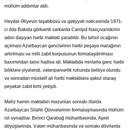
mühüm addımlar atdı.
Heydər Əliyevin təşəbbüsü və qətiyyəti nəticəsində 1971-
ci ildə Bakıda görkəmli sərkərdə Cəmşid Naxçıvanskinin
adını daşıyan hərbi məktəb yaradıldı. Bu təhsil ocağının
açılması Azərbaycan gənclərinin hərbi peşəyə marağının
artırılması və milli zabit korpusunun formalaşdırılması
baxımından tarixi hadisə idi. Məktəbdə minlərlə gənc hərbi
biliklərə yiyələndi, vətənpərvərlik ruhunda tərbiyə olundu
və sonradan müxtəlif ali hərbi məktəblərə qəbul olaraq
peşəkar zabit kimi yetişdi.
Məhz həmin məktəbin məzunları sonrakı illərdə
Azərbaycan Silahlı Qüvvələrinin formalaşmasında mühüm
rol oynadılar. Birinci Qarabağ müharibəsində, Aprel
döyüşlərində, Vətən müharibəsində və sonrakı dövrlərdə