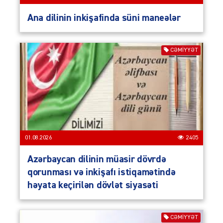
Ana dilinin inkişafinda süni maneələr
CƏMIYYƏT
01.08.2026
2405
Azərbaycan dilinin müasir dövrdə
qorunması və inkişafı istiqamətində
həyata keçirilən dövlət siyasəti
CƏMIYYƏT