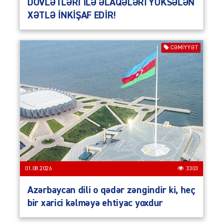
DÖVLƏTLƏRİ İLƏ ƏLAQƏLƏRİ YÜKSƏLƏN
XƏTLƏ İNKİŞAF EDİR!
CƏMIYYƏT
01.08.2026
3303
Azərbaycan dili o qədər zəngindir ki, heç
bir xarici kəlməyə ehtiyac yoxdur