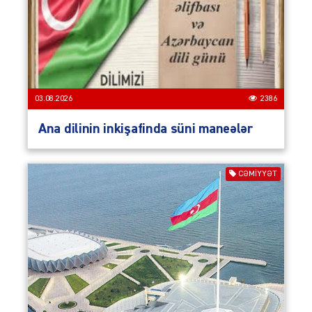
03.08.2026
2386
Ana dilinin inkişafinda süni maneələr
CƏMIYYƏT