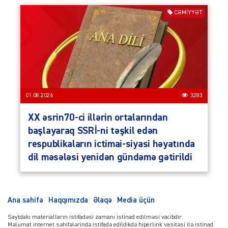
CƏMIYYƏT
01.08.2026
3283
XX əsrin70-ci illərin ortalarından
başlayaraq SSRİ-ni təşkil edən
respublikaların ictimai-siyasi həyatında
dil məsələsi yenidən gündəmə gətirildi
Ana səhifə
Haqqımızda
Əlaqə
Media üçün
Saytdakı materialların istifadəsi zamanı istinad edilməsi vacibdir.
Məlumat internet səhifələrində istifadə edildikdə hiperlink vasitəsi ilə istinad