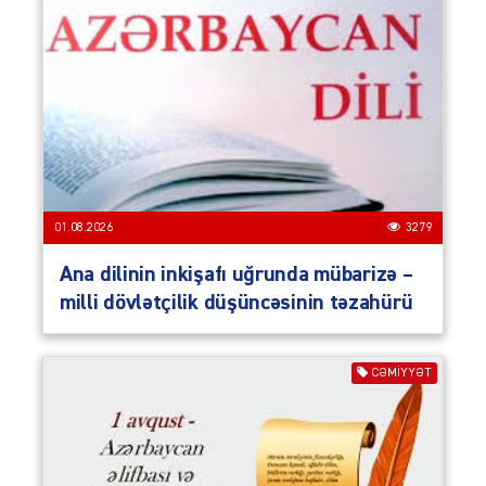
01.08.2026
3279
Ana dilinin inkişafı uğrunda mübarizə –
milli dövlətçilik düşüncəsinin təzahürü
CƏMIYYƏT