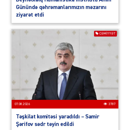
Günündə qəhrəmanlarımızın məzarını
ziyarət etdi
CƏMIYYƏT
07.08.2026
3787
Təşkilat komitəsi yaradıldı – Samir
Şərifov sədr təyin edildi