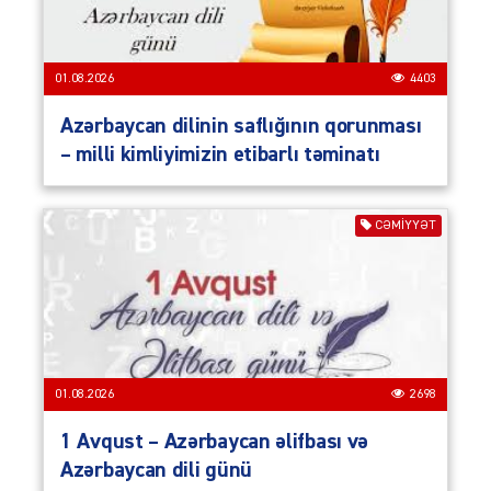
01.08.2026
4403
Azərbaycan dilinin saflığının qorunması
– milli kimliyimizin etibarlı təminatı
CƏMIYYƏT
01.08.2026
2698
1 Avqust – Azərbaycan əlifbası və
Azərbaycan dili günü