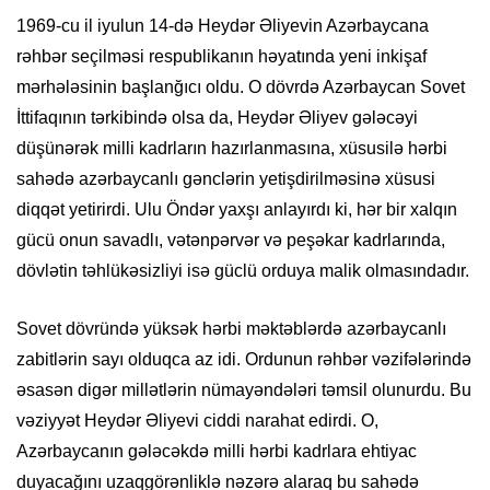
1969-cu il iyulun 14-də Heydər Əliyevin Azərbaycana
rəhbər seçilməsi respublikanın həyatında yeni inkişaf
mərhələsinin başlanğıcı oldu. O dövrdə Azərbaycan Sovet
İttifaqının tərkibində olsa da, Heydər Əliyev gələcəyi
düşünərək milli kadrların hazırlanmasına, xüsusilə hərbi
sahədə azərbaycanlı gənclərin yetişdirilməsinə xüsusi
diqqət yetirirdi. Ulu Öndər yaxşı anlayırdı ki, hər bir xalqın
gücü onun savadlı, vətənpərvər və peşəkar kadrlarında,
dövlətin təhlükəsizliyi isə güclü orduya malik olmasındadır.
Sovet dövründə yüksək hərbi məktəblərdə azərbaycanlı
zabitlərin sayı olduqca az idi. Ordunun rəhbər vəzifələrində
əsasən digər millətlərin nümayəndələri təmsil olunurdu. Bu
vəziyyət Heydər Əliyevi ciddi narahat edirdi. O,
Azərbaycanın gələcəkdə milli hərbi kadrlara ehtiyac
duyacağını uzaqgörənliklə nəzərə alaraq bu sahədə