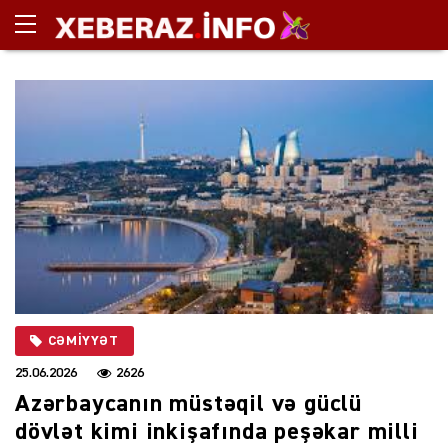
CƏMIYYƏT
25.06.2026
2626
Azərbaycanın müstəqil və güclü
dövlət kimi inkişafında peşəkar milli