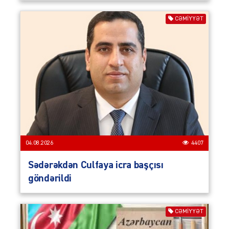
CƏMIYYƏT
04.08.2026
4407
Sədərəkdən Culfaya icra başçısı
göndərildi
CƏMIYYƏT