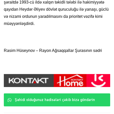
şəraitdə 1993-cü ildə xalqın təkidli tələbi ilə hakimiyyətə
qayıdan Heydər Əliyev dövlət quruculuğu ilə yanaşı, güclü
və nizami ordunun yaradılmasını da prioritet vəzifə kimi
müəyyənləşdirdi.
Rasim Hüseynov – Rayon Ağsaqqallar Şurasının sədri
Şahidi olduğunuz hadisələri çəkib bizə göndərin