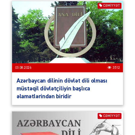
CƏMIYYƏT
03.08.2026
3512
Azərbaycan dilinin dövlət dili olması
müstəqil dövlətçiliyin başlıca
əlamətlərindən biridir
CƏMIYYƏT