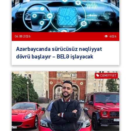
04.08.2026
4024
Azərbaycanda sürücüsüz nəqliyyat
dövrü başlayır – BELƏ işləyəcək
CƏMIYYƏT