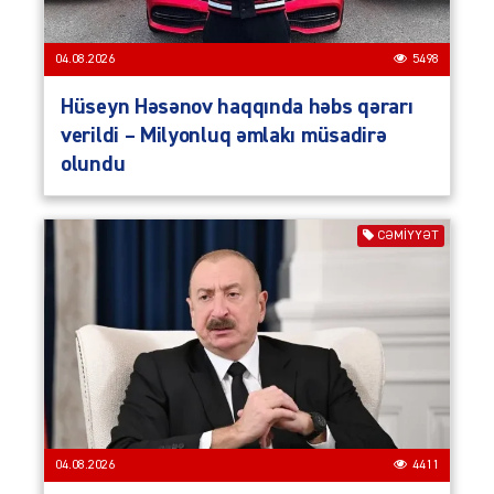
04.08.2026
5498
Hüseyn Həsənov haqqında həbs qərarı
verildi – Milyonluq əmlakı müsadirə
olundu
CƏMIYYƏT
04.08.2026
4411