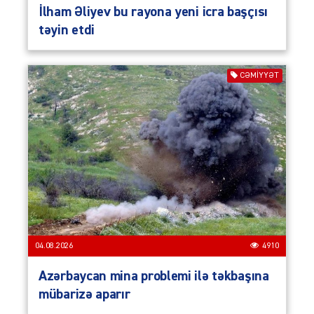
İlham Əliyev bu rayona yeni icra başçısı
təyin etdi
CƏMIYYƏT
04.08.2026
4910
Azərbaycan mina problemi ilə təkbaşına
mübarizə aparır