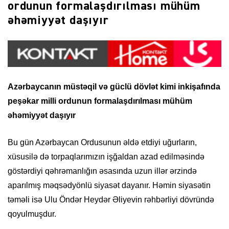
ordunun formalaşdırılması mühüm
əhəmiyyət daşıyır
Azərbaycanın müstəqil və güclü dövlət kimi inkişafında
peşəkar
milli ordunun formalaşdırılması mühüm
əhəmiyyət daşıyır
Bu gün Azərbaycan Ordusunun əldə etdiyi uğurların,
xüsusilə də torpaqlarımızın işğaldan azad edilməsində
göstərdiyi qəhrəmanlığın əsasında uzun illər ərzində
aparılmış məqsədyönlü siyasət dayanır. Həmin siyasətin
təməli isə Ulu Öndər Heydər Əliyevin rəhbərliyi dövründə
qoyulmuşdur.