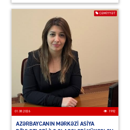
CƏMIYYƏT
01.08.2026
1992
AZƏRBAYCANIN MƏRKƏZİ ASİYA