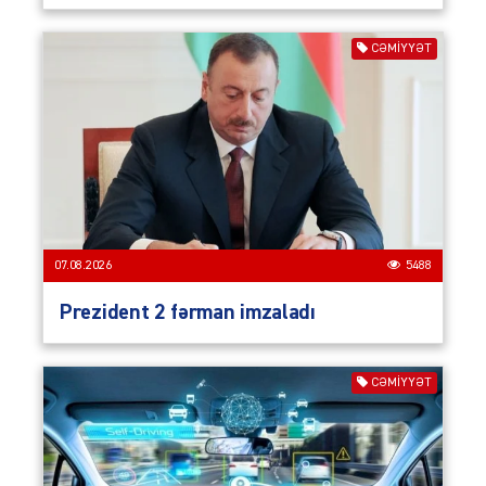
CƏMIYYƏT
07.08.2026
5488
Prezident 2 fərman imzaladı
CƏMIYYƏT