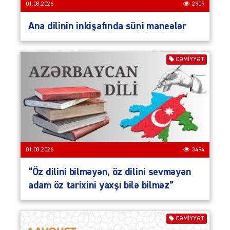
01.08.2026
2909
Ana dilinin inkişafında süni maneələr
CƏMIYYƏT
01.08.2026
3494
“Öz dilini bilməyən, öz dilini sevməyən
adam öz tarixini yaxşı bilə bilməz”
CƏMIYYƏT