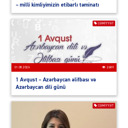
– milli kimliyimizin etibarlı təminatı
CƏMIYYƏT
01.08.2026
2689
1 Avqust – Azərbaycan əlifbası və
Azərbaycan dili günü
CƏMIYYƏT