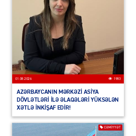
01.08.2026
1983
AZƏRBAYCANIN MƏRKƏZİ ASİYA
DÖVLƏTLƏRİ İLƏ ƏLAQƏLƏRİ YÜKSƏLƏN
XƏTLƏ İNKİŞAF EDİR!
CƏMIYYƏT