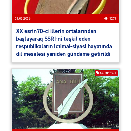
01.08.2026
3279
XX əsrin70-ci illərin ortalarından
başlayaraq SSRİ-ni təşkil edən
respublikaların ictimai-siyasi həyatında
dil məsələsi yenidən gündəmə gətirildi
CƏMIYYƏT