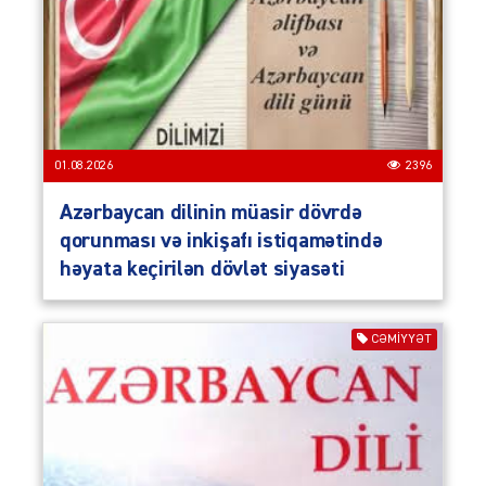
01.08.2026
2396
Azərbaycan dilinin müasir dövrdə
qorunması və inkişafı istiqamətində
həyata keçirilən dövlət siyasəti
CƏMIYYƏT