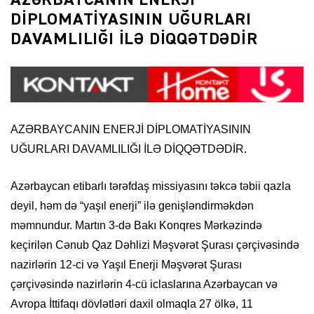
DİPLOMATİYASININ UĞURLARI
DAVAMLILIĞI İLƏ DİQQƏTDƏDİR
AZƏRBAYCANIN ENERJİ DİPLOMATİYASININ
UĞURLARI DAVAMLILIĞI İLƏ DİQQƏTDƏDİR.
Azərbaycan etibarlı tərəfdaş missiyasını təkcə təbii qazla
deyil, həm də “yaşıl enerji” ilə genişləndirməkdən
məmnundur. Martın 3-də Bakı Konqres Mərkəzində
keçirilən Cənub Qaz Dəhlizi Məşvərət Şurası çərçivəsində
nazirlərin 12-ci və Yaşıl Enerji Məşvərət Şurası
çərçivəsində nazirlərin 4-cü iclaslarına Azərbaycan və
Avropa İttifaqı dövlətləri daxil olmaqla 27 ölkə, 11