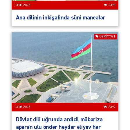
03.08.2026
2378
Ana dilinin inkişafinda süni maneələr
CƏMIYYƏT
03.08.2026
2397
Dövlət dili uğrunda ardicil mübarizə
aparan ulu öndər heydər əliyev hər