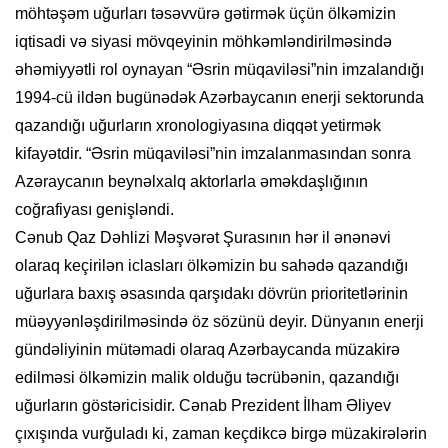
möhtəşəm uğurları təsəvvürə gətirmək üçün ölkəmizin
iqtisadi və siyasi mövqeyinin möhkəmləndirilməsində
əhəmiyyətli rol oynayan “Əsrin müqaviləsi”nin imzalandığı
1994-cü ildən bugünədək Azərbaycanın enerji sektorunda
qazandığı uğurların xronologiyasına diqqət yetirmək
kifayətdir. “Əsrin müqaviləsi”nin imzalanmasından sonra
Azəraycanın beynəlxalq aktorlarla əməkdaşlığının
coğrafiyası genişləndi.
Cənub Qaz Dəhlizi Məşvərət Şurasının hər il ənənəvi
olaraq keçirilən iclasları ölkəmizin bu sahədə qazandığı
uğurlara baxış əsasında qarşıdakı dövrün prioritetlərinin
müəyyənləşdirilməsində öz sözünü deyir. Dünyanın enerji
gündəliyinin mütəmadi olaraq Azərbaycanda müzakirə
edilməsi ölkəmizin malik olduğu təcrübənin, qazandığı
uğurların göstəricisidir. Cənab Prezident İlham Əliyev
çıxışında vurğuladı ki, zaman keçdikcə birgə müzakirələrin