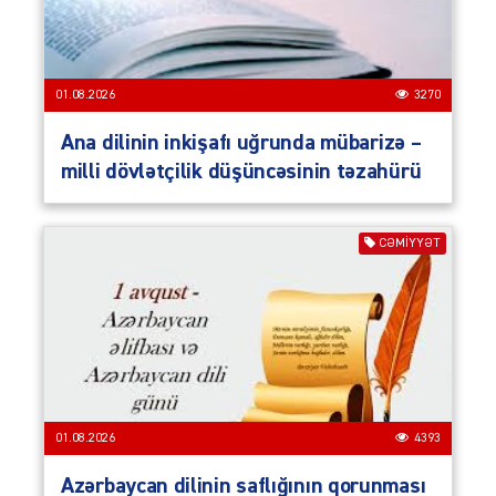
01.08.2026
3270
Ana dilinin inkişafı uğrunda mübarizə –
milli dövlətçilik düşüncəsinin təzahürü
CƏMIYYƏT
01.08.2026
4393
Azərbaycan dilinin saflığının qorunması