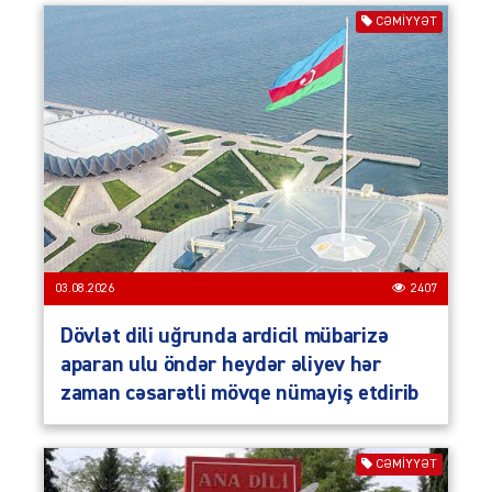
CƏMIYYƏT
03.08.2026
2407
Dövlət dili uğrunda ardicil mübarizə
aparan ulu öndər heydər əliyev hər
zaman cəsarətli mövqe nümayiş etdirib
CƏMIYYƏT