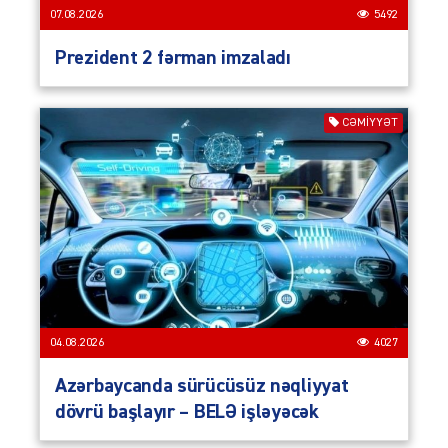
07.08.2026
5492
Prezident 2 fərman imzaladı
CƏMIYYƏT
04.08.2026
4027
Azərbaycanda sürücüsüz nəqliyyat
dövrü başlayır – BELƏ işləyəcək