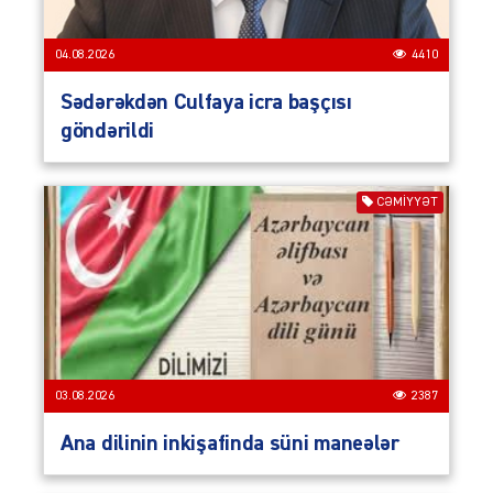
04.08.2026
4410
Sədərəkdən Culfaya icra başçısı
göndərildi
CƏMIYYƏT
03.08.2026
2387
Ana dilinin inkişafinda süni maneələr