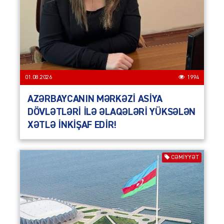
01.08.2026
1994
AZƏRBAYCANIN MƏRKƏZİ ASİYA
DÖVLƏTLƏRİ İLƏ ƏLAQƏLƏRİ YÜKSƏLƏN
XƏTLƏ İNKİŞAF EDİR!
CƏMIYYƏT