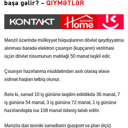
başa gəlir? –
QİYMƏTLƏR
Mənzil üzərində mülkiyyət hüquqlarının dövlət qeydiyyatına
alınması barədə elektron çıxarışın (kupçanın) verilməsi
üçün dövlət rüsumunun məbləği 50 manat təşkil edir.
Çıxarışın hazırlanma müddətindən asılı olaraq əlavə
xidmət haqları tətbiq olunur.
Belə ki, sənəd 10 iş gününə təqdim edildikdə 36 manat, 7
iş gününə 54 manat, 3 iş gününə 72 manat, 1 iş gününə
hazırlandıqda isə 108 manat ödəniş tələb edilir.
Mənzilə dair texniki sənədlərin (pasport və plan ölçü)