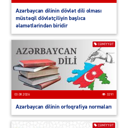
Azərbaycan dilinin dövlət dili olması
müstəqil dövlətçiliyin başlıca
əlamətlərindən biridir
CƏMIYYƏT
03.08.2026
3291
Azərbaycan dilinin orfoqrafiya normaları
CƏMIYYƏT