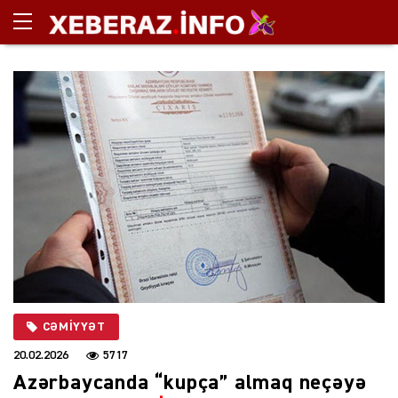
CƏMIYYƏT
20.02.2026
5717
Azərbaycanda “kupça” almaq neçəyə