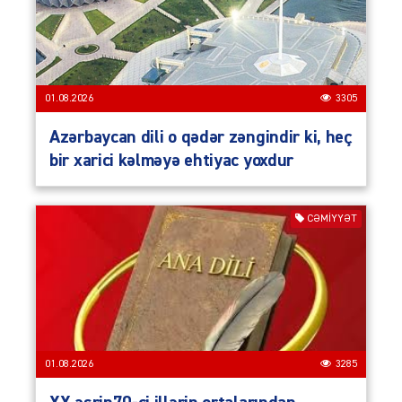
01.08.2026
3305
Azərbaycan dili o qədər zəngindir ki, heç
bir xarici kəlməyə ehtiyac yoxdur
CƏMIYYƏT
01.08.2026
3285