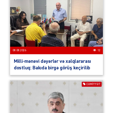
08.08.2026
12
Milli-mənəvi dəyərlər və xalqlararası
dostluq: Bakıda birgə görüş keçirilib
CƏMIYYƏT