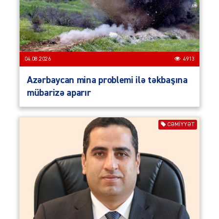
04.08.2026
4913
Azərbaycan mina problemi ilə təkbaşına
mübarizə aparır
CƏMIYYƏT