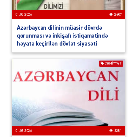
01.08.2026
2407
Azərbaycan dilinin müasir dövrdə
qorunması və inkişafı istiqamətində
həyata keçirilən dövlət siyasəti
CƏMIYYƏT
01.08.2026
3281