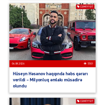
CƏMIYYƏT
04.08.2026
5501
Hüseyn Həsənov haqqında həbs qərarı
verildi – Milyonluq əmlakı müsadirə
olundu
CƏMIYYƏT