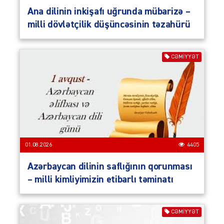
Ana dilinin inkişafı uğrunda mübarizə –
milli dövlətçilik düşüncəsinin təzahürü
CƏMIYYƏT
01.08.2026
4405
Azərbaycan dilinin saflığının qorunması
– milli kimliyimizin etibarlı təminatı
CƏMIYYƏT