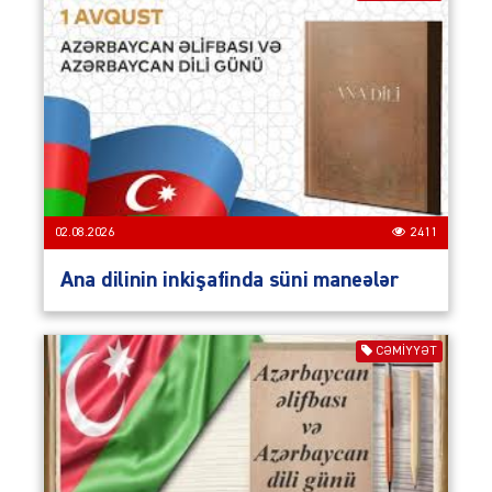
02.08.2026
2411
Ana dilinin inkişafinda süni maneələr
CƏMIYYƏT