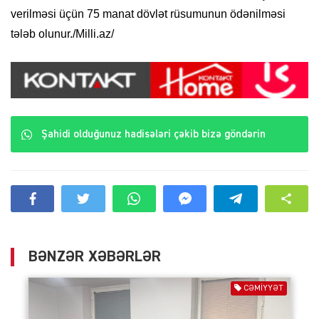
verilməsi üçün 75 manat dövlət rüsumunun ödənilməsi
tələb olunur./Milli.az/
Şahidi olduğunuz hadisələri çəkib bizə göndərin
BƏNZƏR XƏBƏRLƏR
CƏMIYYƏT