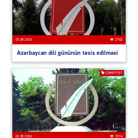
03.08.2026
2702
Azərbaycan dili gününün təsis edilməsi
CƏMIYYƏT
03.08.2026
3514