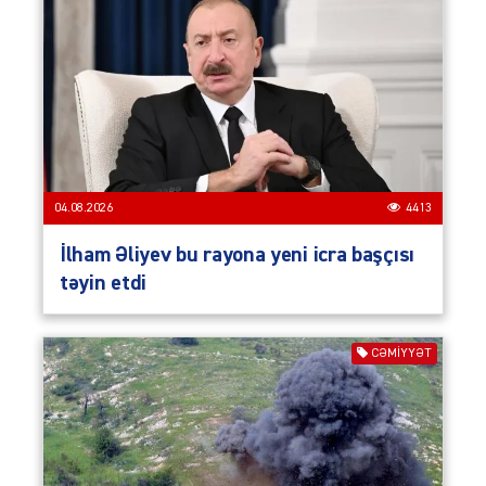
04.08.2026
4413
İlham Əliyev bu rayona yeni icra başçısı
təyin etdi
CƏMIYYƏT