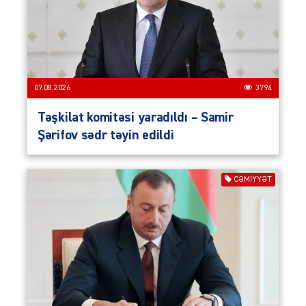
07.08.2026
3794
Təşkilat komitəsi yaradıldı – Samir
Şərifov sədr təyin edildi
CƏMIYYƏT