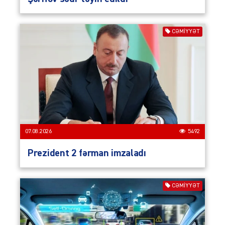
CƏMIYYƏT
07.08.2026
5492
Prezident 2 fərman imzaladı
CƏMIYYƏT