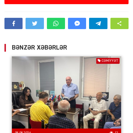
BƏNZƏR XƏBƏRLƏR
CƏMIYYƏT
08.08.2026
12