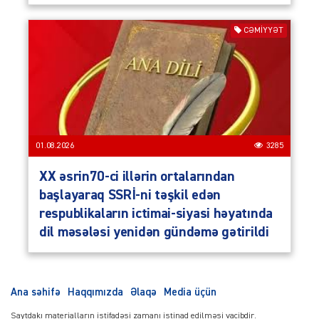
CƏMIYYƏT
01.08.2026
3285
XX əsrin70-ci illərin ortalarından
başlayaraq SSRİ-ni təşkil edən
respublikaların ictimai-siyasi həyatında
dil məsələsi yenidən gündəmə gətirildi
Ana səhifə
Haqqımızda
Əlaqə
Media üçün
Saytdakı materialların istifadəsi zamanı istinad edilməsi vacibdir.