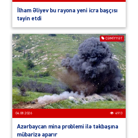
İlham Əliyev bu rayona yeni icra başçısı
təyin etdi
CƏMIYYƏT
04.08.2026
4913
Azərbaycan mina problemi ilə təkbaşına
mübarizə aparır