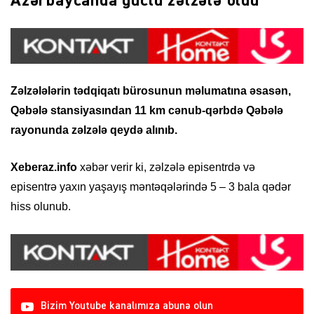
Azərbaycanda güclü zəlzələ oldu
Zəlzələlərin tədqiqatı bürosunun məlumatına əsasən,
Qəbələ stansiyasından 11 km cənub-qərbdə Qəbələ
rayonunda zəlzələ qeydə alınıb.
Xeberaz.info
xəbər verir ki, zəlzələ episentrdə və
episentrə yaxın yaşayış məntəqələrində 5 – 3 bala qədər
hiss olunub.
Bizim Youtube kanalımıza abunə olun