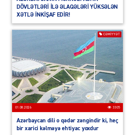
DÖVLƏTLƏRİ İLƏ ƏLAQƏLƏRİ YÜKSƏLƏN
XƏTLƏ İNKİŞAF EDİR!
CƏMIYYƏT
01.08.2026
3305
Azərbaycan dili o qədər zəngindir ki, heç
bir xarici kəlməyə ehtiyac yoxdur