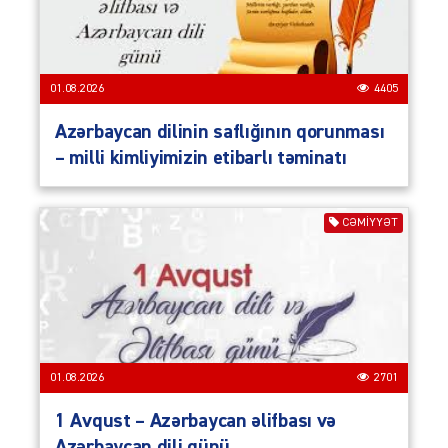
01.08.2026
4405
Azərbaycan dilinin saflığının qorunması
– milli kimliyimizin etibarlı təminatı
CƏMIYYƏT
01.08.2026
2701
1 Avqust – Azərbaycan əlifbası və
Azərbaycan dili günü