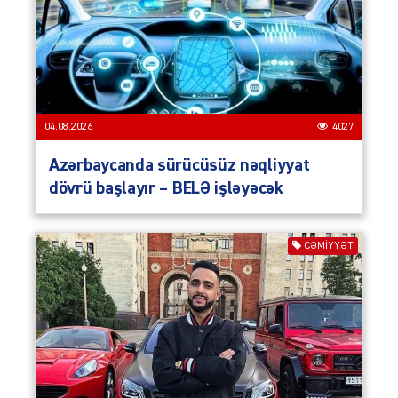
04.08.2026
4027
Azərbaycanda sürücüsüz nəqliyyat
dövrü başlayır – BELƏ işləyəcək
CƏMIYYƏT