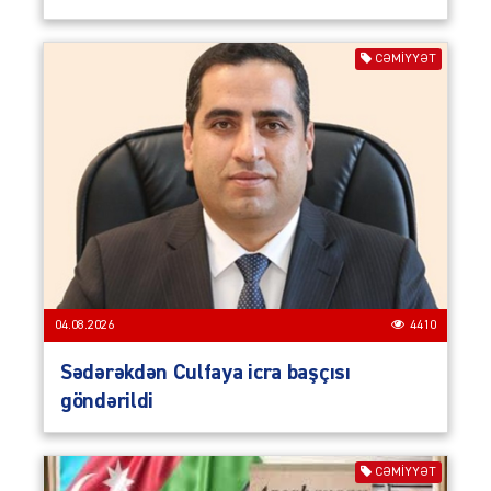
CƏMIYYƏT
04.08.2026
4410
Sədərəkdən Culfaya icra başçısı
göndərildi
CƏMIYYƏT