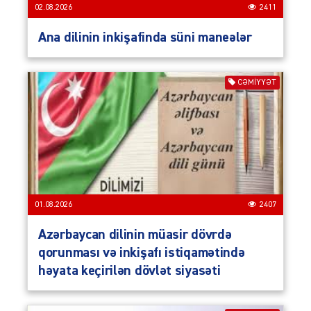
02.08.2026
2411
Ana dilinin inkişafinda süni maneələr
CƏMIYYƏT
01.08.2026
2407
Azərbaycan dilinin müasir dövrdə
qorunması və inkişafı istiqamətində
həyata keçirilən dövlət siyasəti