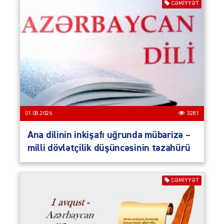
CƏMIYYƏT
01.08.2026
3281
Ana dilinin inkişafı uğrunda mübarizə –
milli dövlətçilik düşüncəsinin təzahürü
CƏMIYYƏT