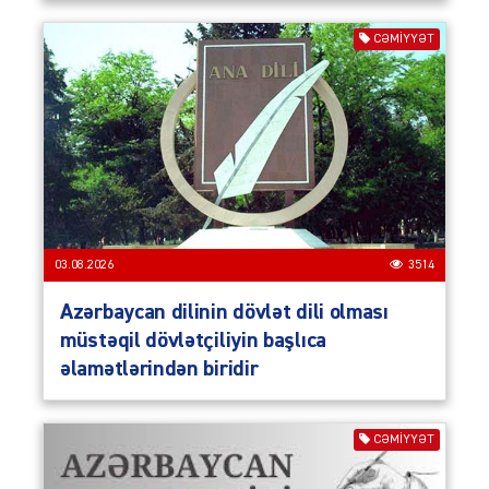
CƏMIYYƏT
03.08.2026
3514
Azərbaycan dilinin dövlət dili olması
müstəqil dövlətçiliyin başlıca
əlamətlərindən biridir
CƏMIYYƏT