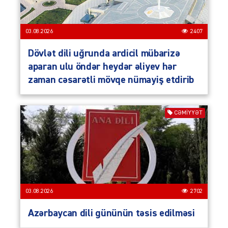
03.08.2026
2407
Dövlət dili uğrunda ardicil mübarizə
aparan ulu öndər heydər əliyev hər
zaman cəsarətli mövqe nümayiş etdirib
CƏMIYYƏT
03.08.2026
2702
Azərbaycan dili gününün təsis edilməsi