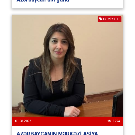
CƏMIYYƏT
01.08.2026
1994
AZƏRBAYCANIN MƏRKƏZİ ASİYA