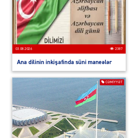
03.08.2026
2387
Ana dilinin inkişafinda süni maneələr
CƏMIYYƏT