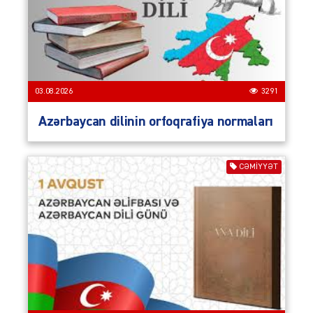
03.08.2026
3291
Azərbaycan dilinin orfoqrafiya normaları
CƏMIYYƏT