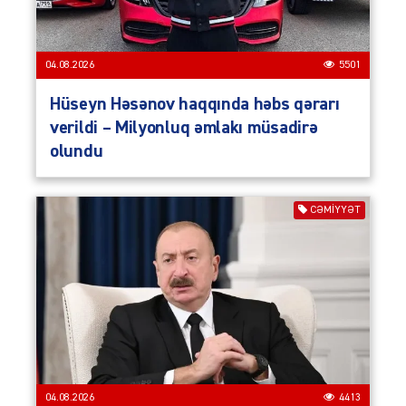
04.08.2026
5501
Hüseyn Həsənov haqqında həbs qərarı
verildi – Milyonluq əmlakı müsadirə
olundu
CƏMIYYƏT
04.08.2026
4413