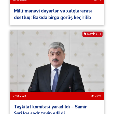
Milli-mənəvi dəyərlər və xalqlararası
dostluq: Bakıda birgə görüş keçirilib
CƏMIYYƏT
07.08.2026
3794
Təşkilat komitəsi yaradıldı – Samir
Şərifov sədr təyin edildi