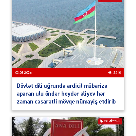
03.08.2026
2410
Dövlət dili uğrunda ardicil mübarizə
aparan ulu öndər heydər əliyev hər
zaman cəsarətli mövqe nümayiş etdirib
CƏMIYYƏT