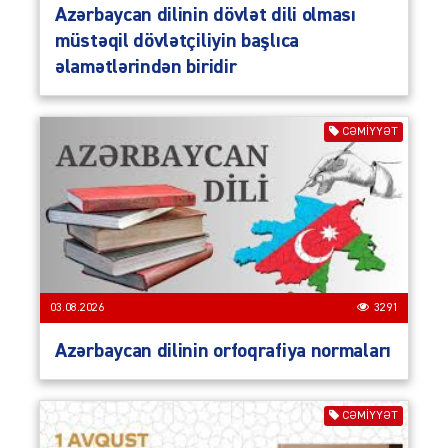
Azərbaycan dilinin dövlət dili olması
müstəqil dövlətçiliyin başlıca
əlamətlərindən biridir
CƏMIYYƏT
03.08.2026
3291
Azərbaycan dilinin orfoqrafiya normaları
CƏMIYYƏT