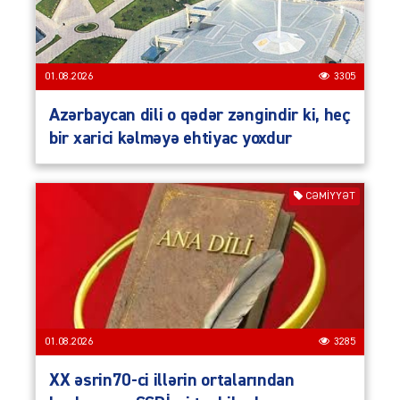
01.08.2026
3305
Azərbaycan dili o qədər zəngindir ki, heç
bir xarici kəlməyə ehtiyac yoxdur
CƏMIYYƏT
01.08.2026
3285
XX əsrin70-ci illərin ortalarından