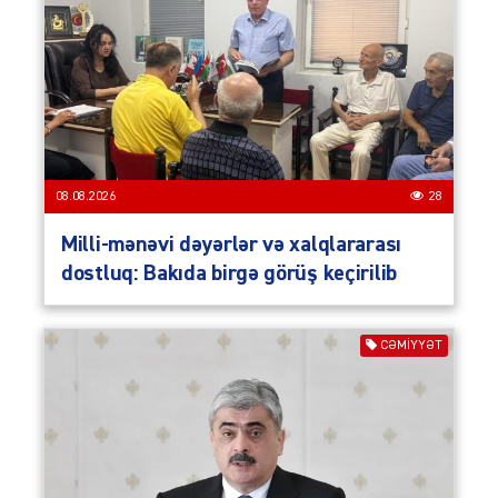
08.08.2026
28
Milli-mənəvi dəyərlər və xalqlararası
dostluq: Bakıda birgə görüş keçirilib
CƏMIYYƏT