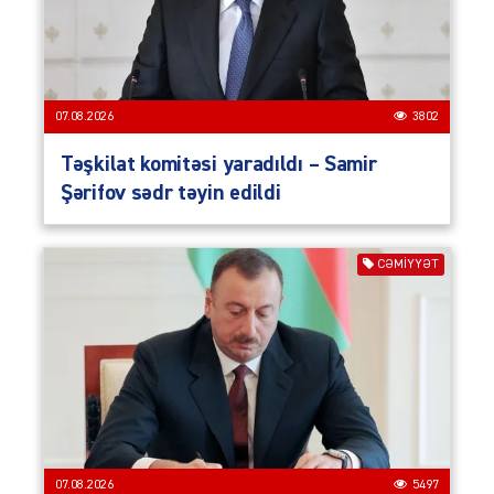
07.08.2026
3802
Təşkilat komitəsi yaradıldı – Samir
Şərifov sədr təyin edildi
CƏMIYYƏT
07.08.2026
5497