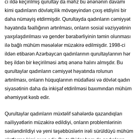
ci ildə keçirilmiş qurultay da məhz bu ənənənin davamı
kimi qadınların dövlətçilik mövqeyindən çıxış etdiyini bir
daha nümayiş etdirmişdir. Qurultayda qadınların cəmiyyət
həyatında fəallığının artırılması, onların sosial vəziyyətinin
yaxşılaşdırılması və gender bərabərliyinin təmin olunması
ilə bağlı mühüm məsələlər müzakirə edilmişdir. 1998-ci
ildən etibarən Azərbaycan qadınlarının qurultaylarının hər
beş ildən bir keçirilməsi artıq ənənə halını almışdır. Bu
qurultaylar qadınların cəmiyyət həyatında rolunun
artırılması, onların hüquqlarının müdafiəsi və dövlət qadın
siyasətinin daha da inkişaf etdirilməsi baxımından mühüm
əhəmiyyət kəsb edir.
Qurultaylar qadınların müxtəlif sahələrdə qazandıqları
nailiyyətlərin müzakirə edildiyi, onların problemlərinin
səsləndirildiyi və yeni təşəbbüslərin irəli sürüldüyü mühüm