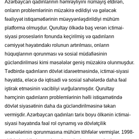
Azərbaycan qadınlarının həmrəyliyini nümayiş etdirən,
onların problemlərinin müzakirə edildiyi və gələcək
fəaliyyət istiqamətlərinin müəyyənləşdirildiyi mühüm
platforma olmuşdur. Qurultay ölkədə baş verən ictimai-
siyasi proseslərin fonunda keçirilmiş və qadınların
cəmiyyət həyatındakı rolunun artırılması, onların
hüquqlarının qorunması və sosial müdafiəsinin
gücləndirilməsi kimi məsələlər geniş müzakirə olunmuşdur.
Tədbirdə qadınların dövlət idarəetməsində, ictimai-siyasi
həyatda, eləcə də iqtisadi və sosial sahələrdə daha fəal
iştirak etməsinin vacibliyi vurğulanmışdır. Qurultay
həmçinin qadınların problemlərinin həlli istiqamətində
dövlət siyasətinin daha da gücləndirilməsinə təkan
vermişdir. Azərbaycan qadınları tarix boyu ölkənin ictimai-
siyasi həyatında fəal rol oynamış və dövlətçilik
ənənələrinin qorunmasına mühüm töhfələr vermişlər. 1998-