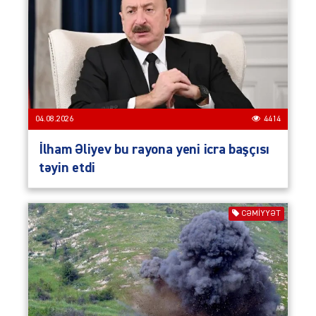
04.08.2026
4414
İlham Əliyev bu rayona yeni icra başçısı
təyin etdi
CƏMIYYƏT