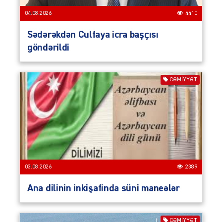
04.08.2026
4410
Sədərəkdən Culfaya icra başçısı
göndərildi
CƏMIYYƏT
03.08.2026
2389
Ana dilinin inkişafinda süni maneələr
CƏMIYYƏT