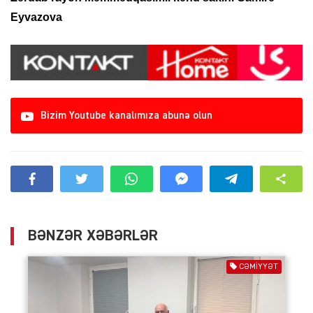
Eyvazova
Bizim Youtube kanalımıza abunə olun
BƏNZƏR XƏBƏRLƏR
CƏMIYYƏT