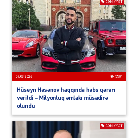
CƏMIYYƏT
04.08.2026
5501
Hüseyn Həsənov haqqında həbs qərarı
verildi – Milyonluq əmlakı müsadirə
olundu
CƏMIYYƏT