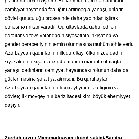
platforma kimi çıxış edir. Bu tədbirlər həm də qadınların
cəmiyyət həyatında fəallığını artırmaqla yanaşı, onların
dövlət quruculuğu prosesində daha yaxından iştirak
etməsinə imkan yaradır. Qurultaylarda qəbul edilən
qərarlar və tövsiyələr qadın siyasətinin inkişafına və
gender bərabərliyinin təmin olunmasına mühüm töhfə verir.
Azərbaycan qadınlarının ilk qurultayı ölkəmizdə qadın
siyasətinin inkişafı tarixində mühüm mərhələ olmaqla
yanaşı, qadınların cəmiyyət həyatındakı rolunun daha da
güclənməsinə şərait yaratmışdır. Bu qurultaylar
Azərbaycan qadınlarının həmrəyliyinin, fəallığının və
dövlətçilik mövqeyinin bariz ifadəsi kimi böyük əhəmiyyət
daşıyır.
Zərdab rayon Məmmədqasımlı kənd sakini-Samirə