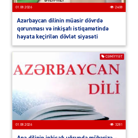
01.08.2026
2408
Azərbaycan dilinin müasir dövrdə
qorunması və inkişafı istiqamətində
həyata keçirilən dövlət siyasəti
CƏMIYYƏT
01.08.2026
3281
Ana dilinin inkişafı uğrunda mübarizə –