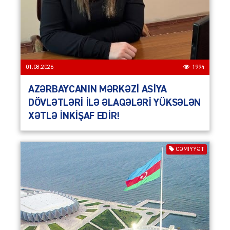
01.08.2026
1994
AZƏRBAYCANIN MƏRKƏZİ ASİYA
DÖVLƏTLƏRİ İLƏ ƏLAQƏLƏRİ YÜKSƏLƏN
XƏTLƏ İNKİŞAF EDİR!
CƏMIYYƏT