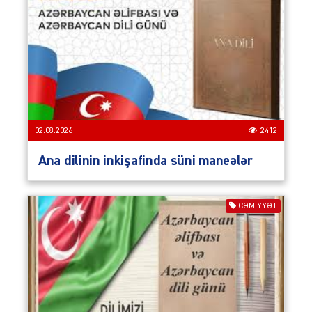
02.08.2026
2412
Ana dilinin inkişafinda süni maneələr
CƏMIYYƏT