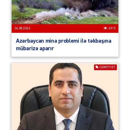
04.08.2026
4915
Azərbaycan mina problemi ilə təkbaşına
mübarizə aparır
CƏMIYYƏT