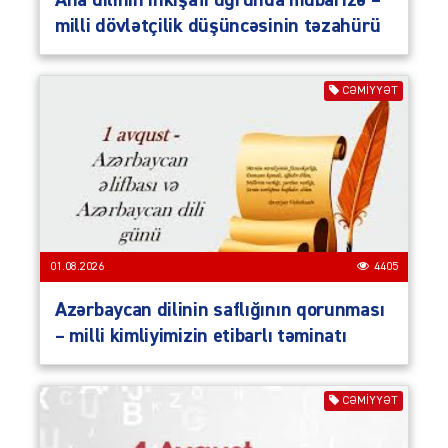
milli dövlətçilik düşüncəsinin təzahürü
CƏMIYYƏT
01.08.2026
4405
Azərbaycan dilinin saflığının qorunması
– milli kimliyimizin etibarlı təminatı
CƏMIYYƏT