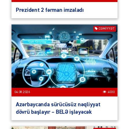
Prezident 2 fərman imzaladı
CƏMIYYƏT
04.08.2026
4030
Azərbaycanda sürücüsüz nəqliyyat
dövrü başlayır – BELƏ işləyəcək