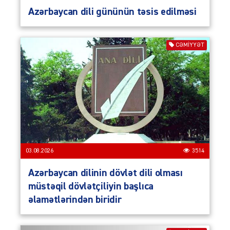
Azərbaycan dili gününün təsis edilməsi
CƏMIYYƏT
03.08.2026
3514
Azərbaycan dilinin dövlət dili olması
müstəqil dövlətçiliyin başlıca
əlamətlərindən biridir