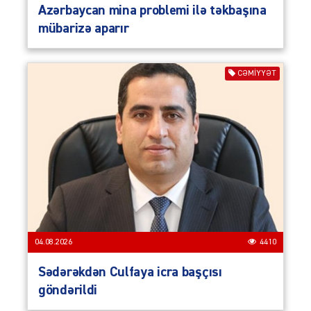
Azərbaycan mina problemi ilə təkbaşına
mübarizə aparır
CƏMIYYƏT
04.08.2026
4410
Sədərəkdən Culfaya icra başçısı
göndərildi