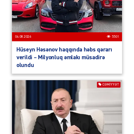
04.08.2026
5501
Hüseyn Həsənov haqqında həbs qərarı
verildi – Milyonluq əmlakı müsadirə
olundu
CƏMIYYƏT