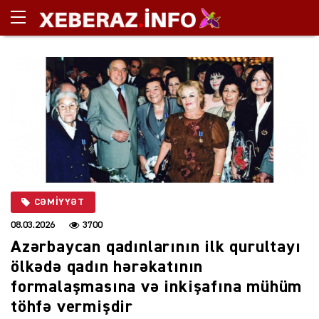
CƏMIYYƏT
08.03.2026
3700
Azərbaycan qadınlarının ilk qurultayı
ölkədə qadın hərəkatının
formalaşmasına və inkişafına mühüm
töhfə vermişdir