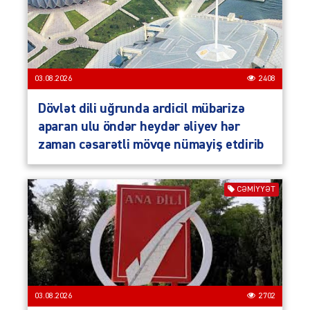
03.08.2026
2408
Dövlət dili uğrunda ardicil mübarizə
aparan ulu öndər heydər əliyev hər
zaman cəsarətli mövqe nümayiş etdirib
CƏMIYYƏT
03.08.2026
2702