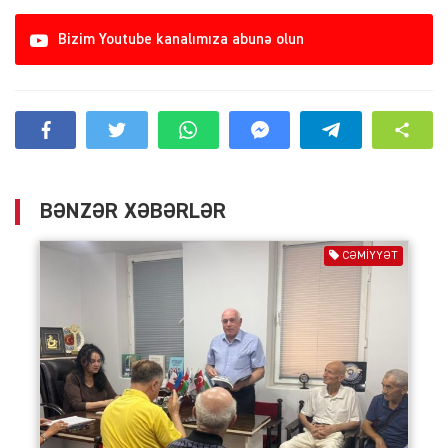
Bizim Youtube kanalımıza abunə olun
BƏNZƏR XƏBƏRLƏR
CƏMIYYƏT