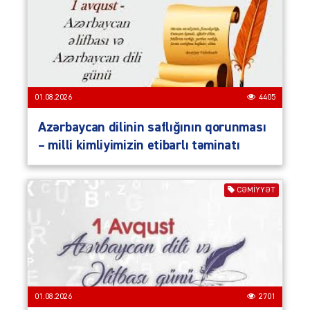
01.08.2026
4405
Azərbaycan dilinin saflığının qorunması
– milli kimliyimizin etibarlı təminatı
CƏMIYYƏT
01.08.2026
2701