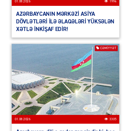
01.08.2026
1994
AZƏRBAYCANIN MƏRKƏZİ ASİYA
DÖVLƏTLƏRİ İLƏ ƏLAQƏLƏRİ YÜKSƏLƏN
XƏTLƏ İNKİŞAF EDİR!
CƏMIYYƏT
01.08.2026
3305