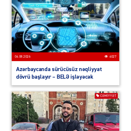
04.08.2026
4027
Azərbaycanda sürücüsüz nəqliyyat
dövrü başlayır – BELƏ işləyəcək
CƏMIYYƏT