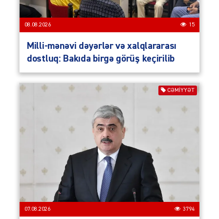
08.08.2026
15
Milli-mənəvi dəyərlər və xalqlararası
dostluq: Bakıda birgə görüş keçirilib
CƏMIYYƏT
07.08.2026
3794