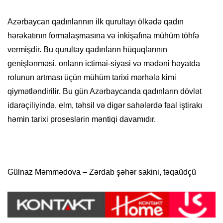
Azərbaycan qadınlarının ilk qurultayı ölkədə qadın
hərəkatının formalaşmasına və inkişafına mühüm töhfə
vermişdir. Bu qurultay qadınların hüquqlarının
genişlənməsi, onların ictimai-siyasi və mədəni həyatda
rolunun artması üçün mühüm tarixi mərhələ kimi
qiymətləndirilir. Bu gün Azərbaycanda qadınların dövlət
idarəçiliyində, elm, təhsil və digər sahələrdə fəal iştirakı
həmin tarixi proseslərin məntiqi davamıdır.
Gülnaz Məmmədova – Zərdab şəhər sakini, təqaüdçü