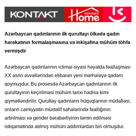
Azərbaycan qadınlarının ilk qurultayı ölkədə qadın
hərəkatının
formalaşmasına və inkişafına mühüm töhfə
vermişdir
Azərbaycan qadınlarının ictimai-siyasi həyatda fəallaşması
XX əsrin əvvəllərindən etibarən yeni mərhələyə qədəm
qoymuşdur. Bu prosesdə Azərbaycan qadınlarının ilk
qurultayının keçirilməsi mühüm tarixi hadisə kimi
qiymətləndirilir. Qurultay qadınların hüquqlarının müdafiəsi,
onların cəmiyyətin müxtəlif sahələrində fəallığının
artırılması və gender bərabərliyinin təmin edilməsi
istiqamətində atılmış mühüm addımlardan biri olmuşdur.