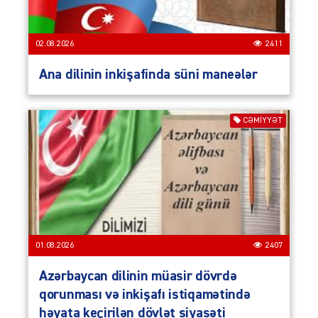
02.08.2026
2411
Ana dilinin inkişafinda süni maneələr
CƏMIYYƏT
01.08.2026
2407
Azərbaycan dilinin müasir dövrdə
qorunması və inkişafı istiqamətində
həyata keçirilən dövlət siyasəti