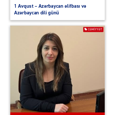
1 Avqust – Azərbaycan əlifbası və
Azərbaycan dili günü
CƏMIYYƏT