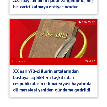
Azərbaycan dili o qədər zəngindir ki, heç
bir xarici kəlməyə ehtiyac yoxdur
CƏMIYYƏT
01.08.2026
3285
XX əsrin70-ci illərin ortalarından
başlayaraq SSRİ-ni təşkil edən
respublikaların ictimai-siyasi həyatında
dil məsələsi yenidən gündəmə gətirildi