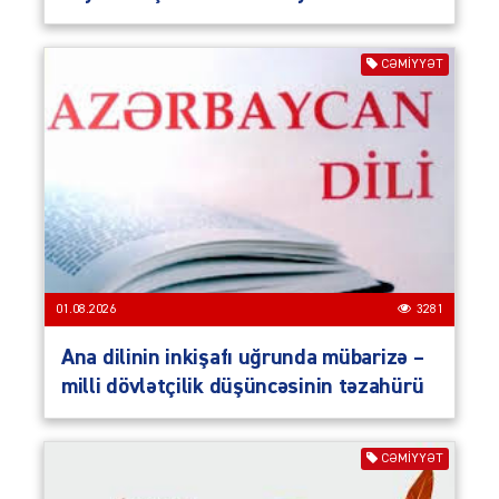
CƏMIYYƏT
01.08.2026
3281
Ana dilinin inkişafı uğrunda mübarizə –
milli dövlətçilik düşüncəsinin təzahürü
CƏMIYYƏT