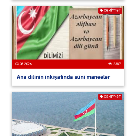
CƏMIYYƏT
03.08.2026
2387
Ana dilinin inkişafinda süni maneələr
CƏMIYYƏT