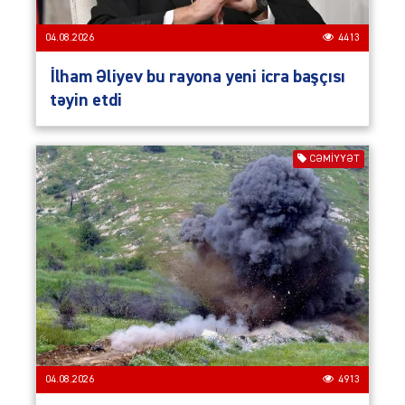
04.08.2026
4413
İlham Əliyev bu rayona yeni icra başçısı
təyin etdi
CƏMIYYƏT
04.08.2026
4913