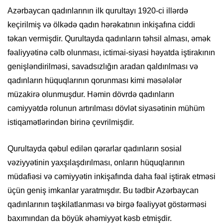
Azərbaycan qadınlarının ilk qurultayı 1920-ci illərdə
keçirilmiş və ölkədə qadın hərəkatının inkişafına ciddi
təkan vermişdir. Qurultayda qadınların təhsil alması, əmək
fəaliyyətinə cəlb olunması, ictimai-siyasi həyatda iştirakının
genişləndirilməsi, savadsızlığın aradan qaldırılması və
qadınların hüquqlarının qorunması kimi məsələlər
müzakirə olunmuşdur. Həmin dövrdə qadınların
cəmiyyətdə rolunun artırılması dövlət siyasətinin mühüm
istiqamətlərindən birinə çevrilmişdir.
Qurultayda qəbul edilən qərarlar qadınların sosial
vəziyyətinin yaxşılaşdırılması, onların hüquqlarının
müdafiəsi və cəmiyyətin inkişafında daha fəal iştirak etməsi
üçün geniş imkanlar yaratmışdır. Bu tədbir Azərbaycan
qadınlarının təşkilatlanması və birgə fəaliyyət göstərməsi
baxımından da böyük əhəmiyyət kəsb etmişdir.