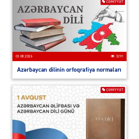
CƏMIYYƏT
03.08.2026
3291
Azərbaycan dilinin orfoqrafiya normaları
CƏMIYYƏT