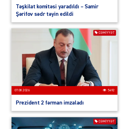
Təşkilat komitəsi yaradıldı – Samir
Şərifov sədr təyin edildi
CƏMIYYƏT
07.08.2026
5492
Prezident 2 fərman imzaladı
CƏMIYYƏT