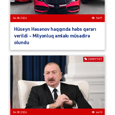
04.08.2026
5497
Hüseyn Həsənov haqqında həbs qərarı
verildi – Milyonluq əmlakı müsadirə
olundu
CƏMIYYƏT
04.08.2026
4410