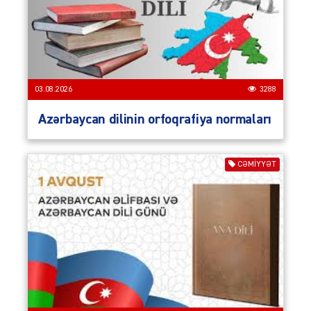
03.08.2026
3288
Azərbaycan dilinin orfoqrafiya normaları
CƏMIYYƏT