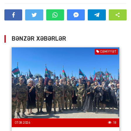
BƏNZƏR XƏBƏRLƏR
CƏMIYYƏT
07.08.2026
18