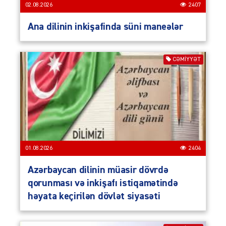
02.08.2026
2407
Ana dilinin inkişafinda süni maneələr
CƏMIYYƏT
01.08.2026
2404
Azərbaycan dilinin müasir dövrdə
qorunması və inkişafı istiqamətində
həyata keçirilən dövlət siyasəti