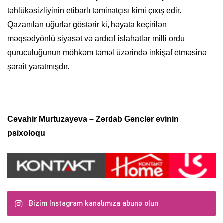
təhlükəsizliyinin etibarlı təminatçısı kimi çıxış edir.
Qazanılan uğurlar göstərir ki, həyata keçirilən
məqsədyönlü siyasət və ardıcıl islahatlar milli ordu
quruculuğunun möhkəm təməl üzərində inkişaf etməsinə
şərait yaratmışdır.
Cəvahir Murtuzayeva – Zərdab Gənclər evinin
psixoloqu
Bizim Instagram kanalımıza abunə olun