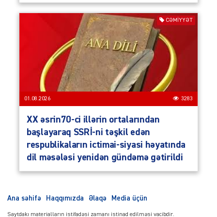
CƏMIYYƏT
01.08.2026
3283
XX əsrin70-ci illərin ortalarından
başlayaraq SSRİ-ni təşkil edən
respublikaların ictimai-siyasi həyatında
dil məsələsi yenidən gündəmə gətirildi
Ana səhifə
Haqqımızda
Əlaqə
Media üçün
Saytdakı materialların istifadəsi zamanı istinad edilməsi vacibdir.