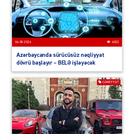
04.08.2026
4022
Azərbaycanda sürücüsüz nəqliyyat
dövrü başlayır – BELƏ işləyəcək
CƏMIYYƏT