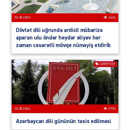
03.08.2026
2404
Dövlət dili uğrunda ardicil mübarizə
aparan ulu öndər heydər əliyev hər
zaman cəsarətli mövqe nümayiş etdirib
CƏMIYYƏT
03.08.2026
2700
Azərbaycan dili gününün təsis edilməsi