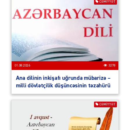
CƏMIYYƏT
01.08.2026
3278
Ana dilinin inkişafı uğrunda mübarizə –
milli dövlətçilik düşüncəsinin təzahürü
CƏMIYYƏT