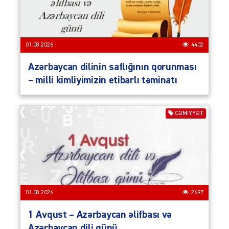
01.08.2026
4402
Azərbaycan dilinin saflığının qorunması
– milli kimliyimizin etibarlı təminatı
CƏMIYYƏT
01.08.2026
2697
1 Avqust – Azərbaycan əlifbası və
Azərbaycan dili günü