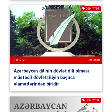
CƏMIYYƏT
03.08.2026
3510
Azərbaycan dilinin dövlət dili olması
müstəqil dövlətçiliyin başlıca
əlamətlərindən biridir
CƏMIYYƏT