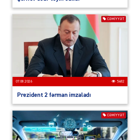
CƏMIYYƏT
07.08.2026
5482
Prezident 2 fərman imzaladı
CƏMIYYƏT