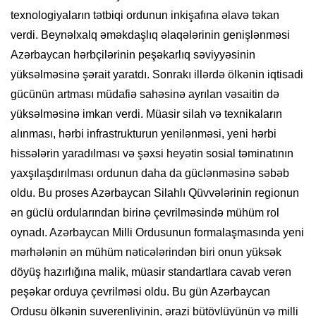
texnologiyaların tətbiqi ordunun inkişafına əlavə təkan
verdi. Beynəlxalq əməkdaşlıq əlaqələrinin genişlənməsi
Azərbaycan hərbçilərinin peşəkarlıq səviyyəsinin
yüksəlməsinə şərait yaratdı. Sonrakı illərdə ölkənin iqtisadi
gücünün artması müdafiə sahəsinə ayrılan vəsaitin də
yüksəlməsinə imkan verdi. Müasir silah və texnikaların
alınması, hərbi infrastrukturun yenilənməsi, yeni hərbi
hissələrin yaradılması və şəxsi heyətin sosial təminatının
yaxşılaşdırılması ordunun daha da güclənməsinə səbəb
oldu. Bu proses Azərbaycan Silahlı Qüvvələrinin regionun
ən güclü ordularından birinə çevrilməsində mühüm rol
oynadı. Azərbaycan Milli Ordusunun formalaşmasında yeni
mərhələnin ən mühüm nəticələrindən biri onun yüksək
döyüş hazırlığına malik, müasir standartlara cavab verən
peşəkar orduya çevrilməsi oldu. Bu gün Azərbaycan
Ordusu ölkənin suverenliyinin, ərazi bütövlüyünün və milli