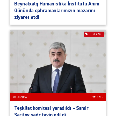
Beynəlxalq Humanistika İnstitutu Anım
Günündə qəhrəmanlarımızın məzarını
ziyarət etdi
CƏMIYYƏT
07.08.2026
3780
Təşkilat komitəsi yaradıldı – Samir
Şərifov sədr təyin edildi