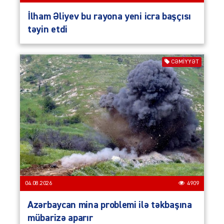
İlham Əliyev bu rayona yeni icra başçısı
təyin etdi
CƏMIYYƏT
04.08.2026
4909
Azərbaycan mina problemi ilə təkbaşına
mübarizə aparır