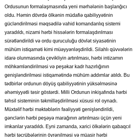
Ordusunun formalaşmasında yeni mərhələnin başlanğıcı
oldu. Həmin dövrdə ölkənin müdafiə qabiliyyətinin
gücləndirilməsi məqsədilə vahid komandanlıq sistemi
yaradıldı, nizami hərbi hissələrin formalaşdırılması
sürətləndirildi və ordu quruculuğu dövlət siyasətinin
mühüm istiqaməti kimi müəyyənləşdirildi. Silahlı qüvvələrin
idarə olunmasında çevikliyin artırılması, hərbi intizamın
möhkəmləndirilməsi və peşəkar kadr hazırlığının
genişləndirilməsi istiqamətində mühüm addımlar atıldı. Bu
tədbirlər ordunun döyüş qabiliyyətinin yüksəlməsinə
əhəmiyyətli təsir göstərdi. Milli Ordunun inkişafında hərbi
təhsil sisteminin təkmilləşdirilməsi xüsusi rol oynadı.
Müxtəlif hərbi məktəblərin fəaliyyəti genişləndirildi,
gənclərin hərbi peşəyə marağının artırılması üçün yeni
imkanlar yaradıldı. Eyni zamanda, xarici ölkələrin qabaqcıl
hərbi təcrübələrinin öyrənilməsi və müasir hərbi