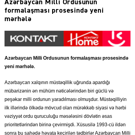
Azərbaycan Milli Ordusunun
formalaşması prosesində yeni
mərhələ
Azərbaycan Milli Ordusunun formalaşması prosesində
yeni mərhələ.
Azərbaycan xalqının müstəqillik uğrunda apardığı
mübarizənin ən mühüm nəticələrindən biri güclü və
peşəkar milli ordunun yaradılması olmuşdur. Müstəqilliyin
ilk illərində ölkədə mövcud olan mürəkkəb siyasi və hərbi
vəziyyət ordu quruculuğu məsələsini dövlətin əsas
prioritetlərindən birinə çevirmişdi. Xüsusilə 1993-cü ildən
sonra bu sahədə həyata keçirilən tədbirlər Azərbaycan Milli