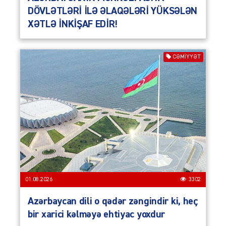
DÖVLƏTLƏRİ İLƏ ƏLAQƏLƏRİ YÜKSƏLƏN
XƏTLƏ İNKİŞAF EDİR!
CƏMIYYƏT
01.08.2026
3302
Azərbaycan dili o qədər zəngindir ki, heç
bir xarici kəlməyə ehtiyac yoxdur