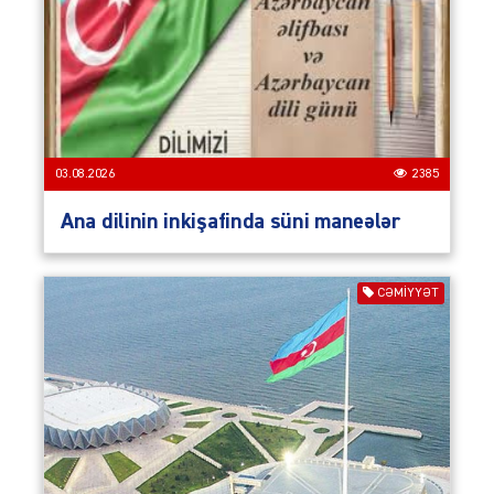
03.08.2026
2385
Ana dilinin inkişafinda süni maneələr
CƏMIYYƏT