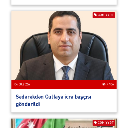
CƏMIYYƏT
04.08.2026
4406
Sədərəkdən Culfaya icra başçısı
göndərildi
CƏMIYYƏT