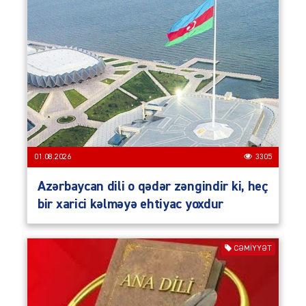
01.08.2026
3305
Azərbaycan dili o qədər zəngindir ki, heç
bir xarici kəlməyə ehtiyac yoxdur
CƏMIYYƏT