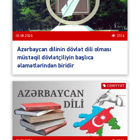
03.08.2026
3514
Azərbaycan dilinin dövlət dili olması
müstəqil dövlətçiliyin başlıca
əlamətlərindən biridir
CƏMIYYƏT