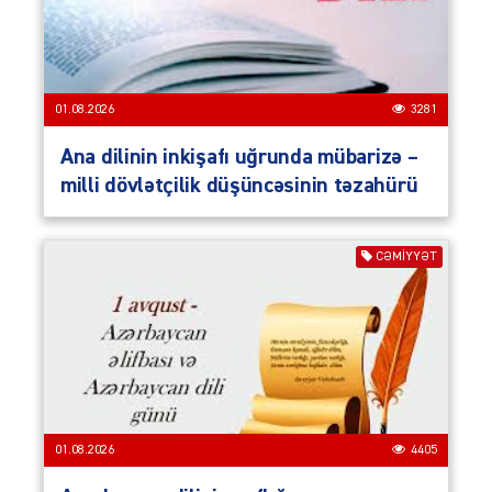
01.08.2026
3281
Ana dilinin inkişafı uğrunda mübarizə –
milli dövlətçilik düşüncəsinin təzahürü
CƏMIYYƏT
01.08.2026
4405