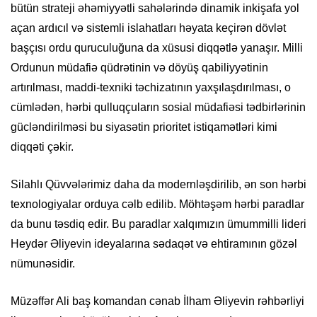
bütün strateji əhəmiyyətli sahələrində dinamik inkişafa yol
açan ardıcıl və sistemli islahatları həyata keçirən dövlət
başçısı ordu quruculuğuna da xüsusi diqqətlə yanaşır. Milli
Ordunun müdafiə qüdrətinin və döyüş qabiliyyətinin
artırılması, maddi-texniki təchizatının yaxşılaşdırılması, o
cümlədən, hərbi qulluqçuların sosial müdafiəsi tədbirlərinin
gücləndirilməsi bu siyasətin prioritet istiqamətləri kimi
diqqəti çəkir.
Silahlı Qüvvələrimiz daha da modernləşdirilib, ən son hərbi
texnologiyalar orduya cəlb edilib. Möhtəşəm hərbi paradlar
da bunu təsdiq edir. Bu paradlar xalqımızın ümummilli lideri
Heydər Əliyevin ideyalarına sədaqət və ehtiramının gözəl
nümunəsidir.
Müzəffər Ali baş komandan cənab İlham Əliyevin rəhbərliyi