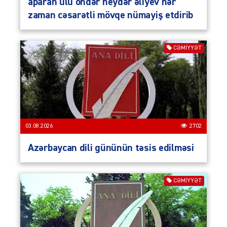
aparan ulu öndər heydər əliyev hər
zaman cəsarətli mövqe nümayiş etdirib
CƏMIYYƏT
03.08.2026
2702
Azərbaycan dili gününün təsis edilməsi
CƏMIYYƏT