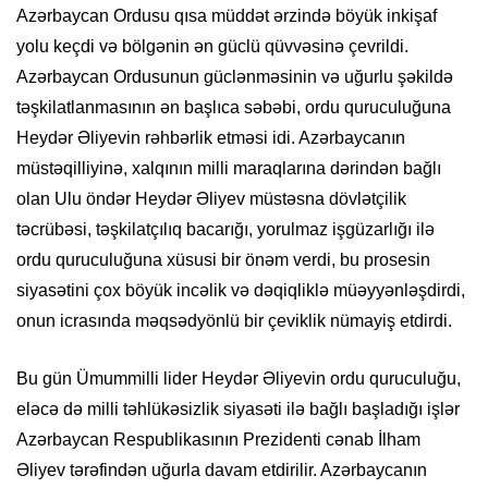
Azərbaycan Ordusu qısa müddət ərzində böyük inkişaf
yolu keçdi və bölgənin ən güclü qüvvəsinə çevrildi.
Azərbaycan Ordusunun güclənməsinin və uğurlu şəkildə
təşkilatlanmasının ən başlıca səbəbi, ordu quruculuğuna
Heydər Əliyevin rəhbərlik etməsi idi. Azərbaycanın
müstəqilliyinə, xalqının milli maraqlarına dərindən bağlı
olan Ulu öndər Heydər Əliyev müstəsna dövlətçilik
təcrübəsi, təşkilatçılıq bacarığı, yorulmaz işgüzarlığı ilə
ordu quruculuğuna xüsusi bir önəm verdi, bu prosesin
siyasətini çox böyük incəlik və dəqiqliklə müəyyənləşdirdi,
onun icrasında məqsədyönlü bir çeviklik nümayiş etdirdi.
Bu gün Ümummilli lider Heydər Əliyevin ordu quruculuğu,
eləcə də milli təhlükəsizlik siyasəti ilə bağlı başladığı işlər
Azərbaycan Respublikasının Prezidenti cənab İlham
Əliyev tərəfindən uğurla davam etdirilir. Azərbaycanın