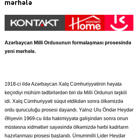
mərhələ
Azərbaycan Milli Ordusunun formalaşması prosesində
yeni mərhələ.
1918-ci ildə Azərbaycan Xalq Cümhuriyyətinin həyata
keçirdiyi mühüm tədbirlərdən biri də Milli Ordunun təşkili
idi. Xalq Cümhuriyyəti süqut etdikdən sonra ölkəmizdə
ordu quruculuğu prosesi dayandı. Yalnız Ulu Öndər Heydər
Əliyevin 1969-cu ildə hakimiyyətə gəlişindən sonra onun
müstəsna xidmətləri sayəsində ölkəmizdə hərbi kadrların
hazırlanması prosesi başlandı. Ümummilli Lider Heydər