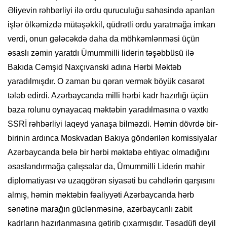
Əliyevin rəhbərliyi ilə ordu quruculuğu sahəsində aparılan
işlər ölkəmizdə mütəşəkkil, qüdrətli ordu yaratmağa imkan
verdi, onun gələcəkdə daha da möhkəmlənməsi üçün
əsaslı zəmin yaratdı Ümummilli liderin təşəbbüsü ilə
Bakıda Cəmşid Naxçıvanski adına Hərbi Məktəb
yaradılmışdır. O zaman bu qərarı vermək böyük cəsarət
tələb edirdi. Azərbaycanda milli hərbi kadr hazırlığı üçün
baza rolunu oynayacaq məktəbin yaradılmasına o vaxtkı
SSRİ rəhbərliyi laqeyd yanaşa bilməzdi. Həmin dövrdə bir-
birinin ardınca Moskvadan Bakıya göndərilən komissiyalar
Azərbaycanda belə bir hərbi məktəbə ehtiyac olmadığını
əsaslandırmağa çalışsalar da, Ümummilli Liderin mahir
diplomatiyası və uzaqgörən siyasəti bu cəhdlərin qarşısını
almış, həmin məktəbin fəaliyyəti Azərbaycanda hərb
sənətinə marağın güclənməsinə, azərbaycanlı zabit
kadrların hazırlanmasına gətirib çıxarmışdır. Təsadüfi deyil