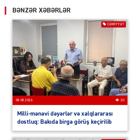
BƏNZƏR XƏBƏRLƏR
CƏMIYYƏT
08.08.2026
20
Milli-mənəvi dəyərlər və xalqlararası
dostluq: Bakıda birgə görüş keçirilib