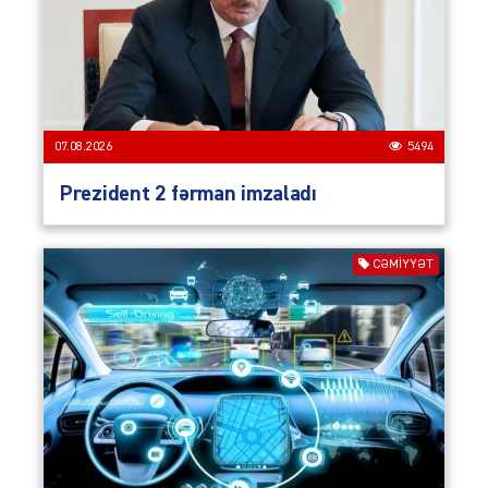
07.08.2026
5494
Prezident 2 fərman imzaladı
CƏMIYYƏT