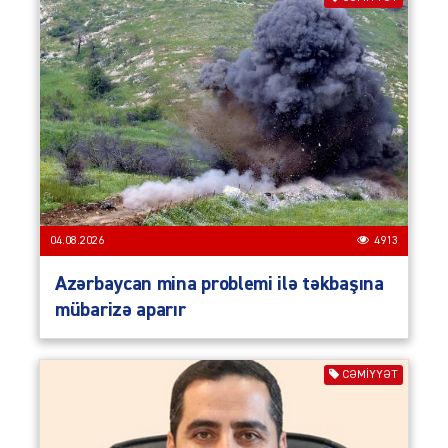
04.08.2026
4913
Azərbaycan mina problemi ilə təkbaşına
mübarizə aparır
CƏMIYYƏT