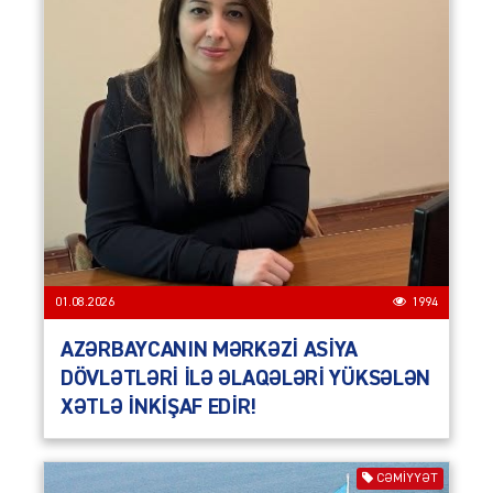
01.08.2026
1994
AZƏRBAYCANIN MƏRKƏZİ ASİYA
DÖVLƏTLƏRİ İLƏ ƏLAQƏLƏRİ YÜKSƏLƏN
XƏTLƏ İNKİŞAF EDİR!
CƏMIYYƏT