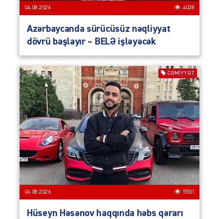
04.08.2026
4028
Azərbaycanda sürücüsüz nəqliyyat
dövrü başlayır – BELƏ işləyəcək
CƏMIYYƏT
04.08.2026
5501
Hüseyn Həsənov haqqında həbs qərarı