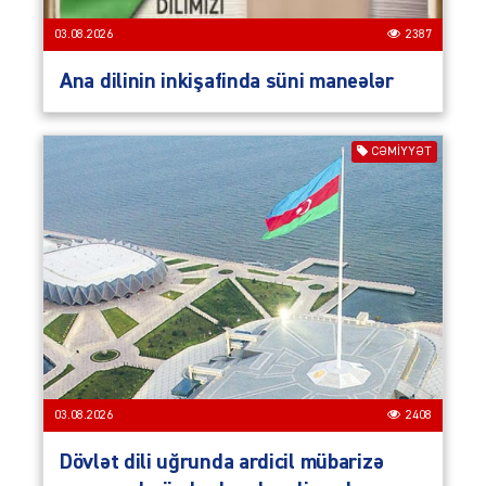
03.08.2026
2387
Ana dilinin inkişafinda süni maneələr
CƏMIYYƏT
03.08.2026
2408
Dövlət dili uğrunda ardicil mübarizə