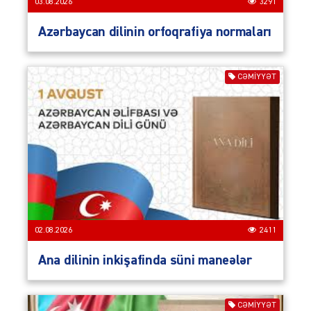
03.08.2026
3291
Azərbaycan dilinin orfoqrafiya normaları
CƏMIYYƏT
02.08.2026
2411
Ana dilinin inkişafinda süni maneələr
CƏMIYYƏT