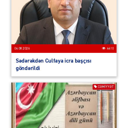
04.08.2026
4410
Sədərəkdən Culfaya icra başçısı
göndərildi
CƏMIYYƏT