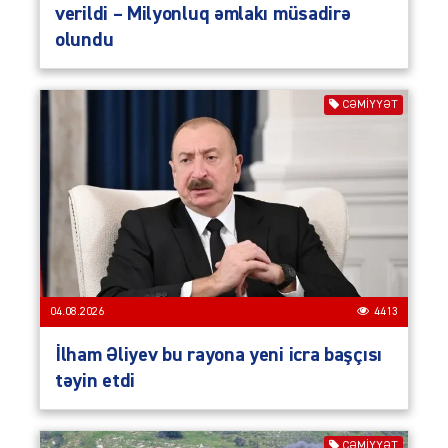
verildi – Milyonluq əmlakı müsadirə
olundu
CƏMIYYƏT
04.08.2026
4413
İlham Əliyev bu rayona yeni icra başçısı
təyin etdi
CƏMIYYƏT