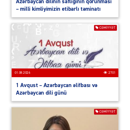
Azərbaycan dilinin saflığının qorunması
– milli kimliyimizin etibarlı təminatı
CƏMIYYƏT
01.08.2026
2701
1 Avqust – Azərbaycan əlifbası və
Azərbaycan dili günü
CƏMIYYƏT