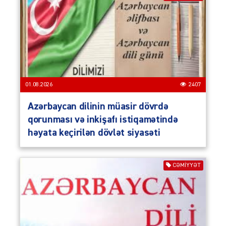
01.08.2026
2407
Azərbaycan dilinin müasir dövrdə
qorunması və inkişafı istiqamətində
həyata keçirilən dövlət siyasəti
CƏMIYYƏT