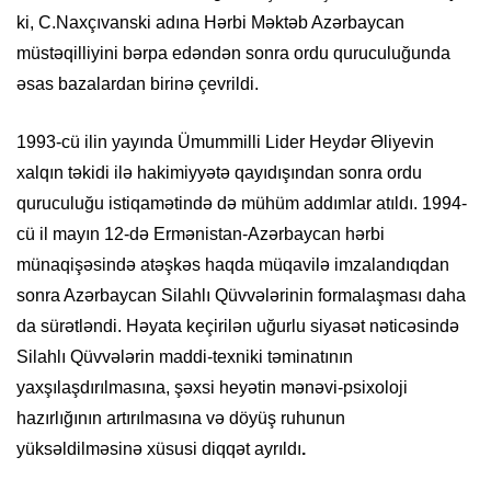
ki, C.Naxçıvanski adına Hərbi Məktəb Azərbaycan
müstəqilliyini bərpa edəndən sonra ordu quruculuğunda
əsas bazalardan birinə çevrildi.
1993-cü ilin yayında Ümummilli Lider Heydər Əliyevin
xalqın təkidi ilə hakimiyyətə qayıdışından sonra ordu
quruculuğu istiqamətində də mühüm addımlar atıldı. 1994-
cü il mayın 12-də Ermənistan-Azərbaycan hərbi
münaqişəsində atəşkəs haqda müqavilə imzalandıqdan
sonra Azərbaycan Silahlı Qüvvələrinin formalaşması daha
da sürətləndi. Həyata keçirilən uğurlu siyasət nəticəsində
Silahlı Qüvvələrin maddi-texniki təminatının
yaxşılaşdırılmasına, şəxsi heyətin mənəvi-psixoloji
hazırlığının artırılmasına və döyüş ruhunun
yüksəldilməsinə xüsusi diqqət ayrıldı
.