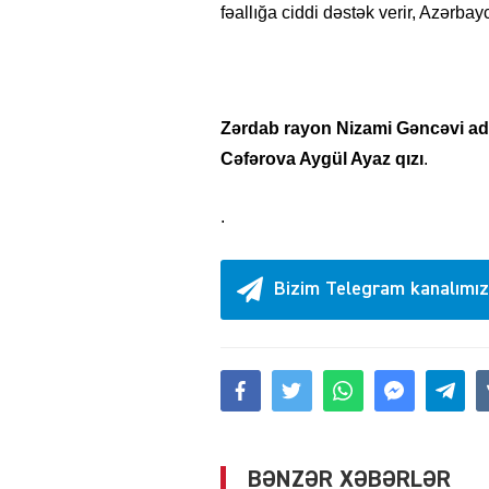
fəallığa ciddi dəstək verir, Azərba
Zərdab rayon Nizami Gəncəvi ad
Cəfərova Aygül Ayaz qızı
.
.
Bizim Telegram kanalımız
BƏNZƏR XƏBƏRLƏR