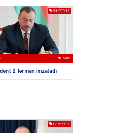
04.08.2026
3014
CƏMIYYƏT
YƏT
Azərbaycanda sürücüsüz
nəqliyyat dövrü başlayır –
BELƏ işləyəcək
04.08.2026
4024
6
5488
ƏT
XİN rəhbərindən TRİPP
dent 2 fərman imzaladı
layihəsi ilə bağlı AÇIQLAMA
04.08.2026
4396
Müharibə Rusiyanın belini
bükür
04.08.2026
4012
CƏMIYYƏT