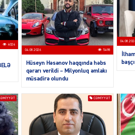
ŞOU-B
04.08.202
4024
CƏMIY
04.08.2026
5498
İlham
başçı
Hüseyn Həsənov haqqında həbs
 BELƏ
qərarı verildi – Milyonluq əmlakı
müsadirə olundu
CƏMIY
CƏMIYYƏT
CƏMIYYƏT
CƏMIY