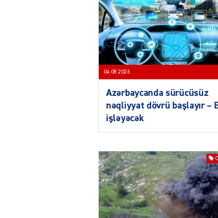
04.08.2026
Azərbaycanda sürücüsüz
nəqliyyat dövrü başlayır –
işləyəcək