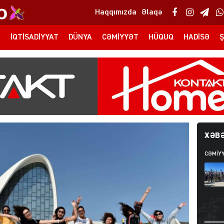
Haqqımızda
Əlaqə
T
İQTISADIYYAT
DÜNYA
CƏMIYYƏT
HÜQUQ
HADISƏ
Ş
XƏBƏ
CƏMIY