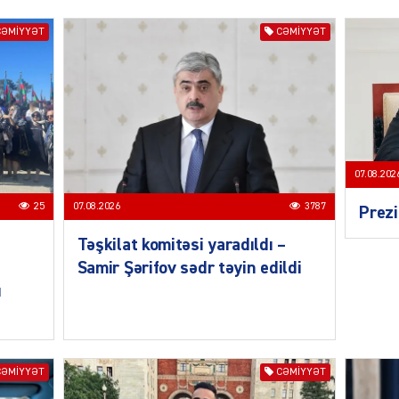
CƏMIYYƏT
CƏMIYYƏT
CƏMIY
07.08.202
SIYAS
25
07.08.2026
3787
Prezi
Təşkilat komitəsi yaradıldı –
Samir Şərifov sədr təyin edildi
ı
DÜNYA
CƏMIYYƏT
CƏMIYYƏT