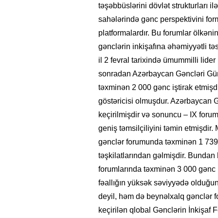
təşəbbüslərini dövlət strukturları 
sahələrində gənc perspektivini f
platformalardır. Bu forumlar ölkənin
gənclərin inkişafına əhəmiyyətli tə
il 2 fevral tarixində ümummilli lid
sonradan Azərbaycan Gəncləri Gün
təxminən 2 000 gənc iştirak etmişdi
göstəricisi olmuşdur. Azərbaycan Gə
keçirilmişdir və sonuncu – IX forum
geniş təmsilçiliyini təmin etmişdir
gənclər forumunda təxminən 1 739 i
təşkilatlarından gəlmişdir. Bundan
forumlarında təxminən 3 000 gənc iş
fəallığın yüksək səviyyədə olduğun
deyil, həm də beynəlxalq gənclər fo
keçirilən qlobal Gənclərin İnkişaf