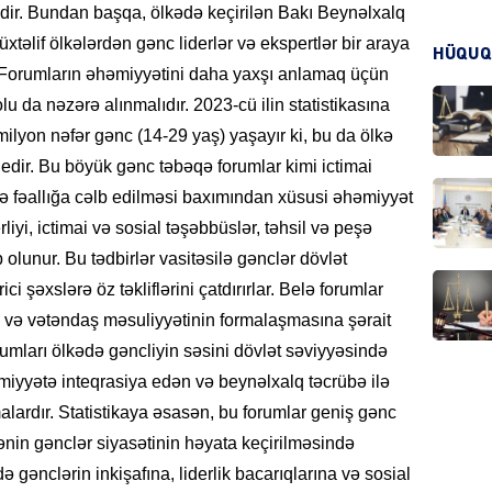
işdir. Bundan başqa, ölkədə keçirilən Bakı Beynəlxalq
təlif ölkələrdən gənc liderlər və ekspertlər bir araya
HÜQUQ
KRIMIN
r. Forumların əhəmiyyətini daha yaxşı anlamaq üçün
u da nəzərə alınmalıdır. 2023-cü ilin statistikasına
lyon nəfər gənc (14-29 yaş) yaşayır ki, bu da ölkə
l edir. Bu böyük gənc təbəqə forumlar kimi ictimai
və fəallığa cəlb edilməsi baxımından xüsusi əhəmiyyət
HADIS
erliyi, ictimai və sosial təşəbbüslər, təhsil və peşə
 olunur. Bu tədbirlər vasitəsilə gənclər dövlət
rici şəxslərə öz təkliflərini çatdırırlar. Belə forumlar
ik və vətəndaş məsuliyyətinin formalaşmasına şərait
DÜNYA
rumları ölkədə gəncliyin səsini dövlət səviyyəsində
əmiyyətə inteqrasiya edən və beynəlxalq təcrübə ilə
alardır. Statistikaya əsasən, bu forumlar geniş gənc
lkənin gənclər siyasətinin həyata keçirilməsində
gənclərin inkişafına, liderlik bacarıqlarına və sosial
HADIS