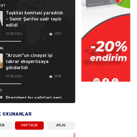
YƏT
Təşkilat komitəsi yaradıldı
– Samir Şərifov sədr təyin
edildi
07.08.2026
3787
AL
“Arzum”un cinayət işi
təkrar ekspertizaya
göndərildi
07.08.2026
3898
ƏT
Prezident bu səfirləri geri
çağırdı – Abel
Məhərrəmovun oğlu da var
X OXUNANLAR
07.08.2026
5710
LÜK
HƏFTƏLIK
AYLIQ