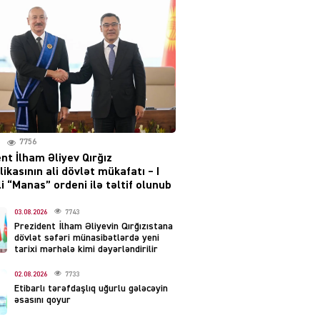
Moskvada güclü partlayış
səsləri eşidildi
07.08.2026
5488
Rusiya-Ukrayna
münaqişəsinin həllində
irəliləyiş var – Tramp
07.08.2026
7756
5499
nt İlham Əliyev Qırğız
ikasının ali dövlət mükafatı – I
YƏT
i “Manas” ordeni ilə təltif olunub
Prezident 2 fərman
imzaladı
03.08.2026
7743
Prezident İlham Əliyevin Qırğızıstana
07.08.2026
5488
dövlət səfəri münasibətlərdə yeni
tarixi mərhələ kimi dəyərləndirilir
 SİYASƏT
02.08.2026
7733
Tehran və İrəvandan
Etibarlı tərəfdaşlıq uğurlu gələcəyin
“Tramp yolu”na HƏMLƏ –
əsasını qoyur
REAKSİYA