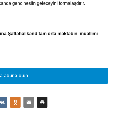
ycanda gənc nəslin gələcəyini formalaşdırır.
KRIMIN
ına Şəftəhal kənd tam orta məktəbin müəllimi
SOSIAL
a abunə olun
KRIMIN