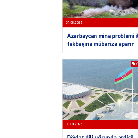
04.08.2026
Azərbaycan mina problemi i
təkbaşına mübarizə aparır
03.08.2026
Dövlət dili uğrunda ardicil