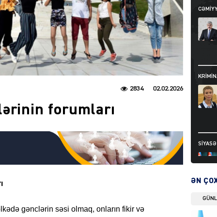
CƏMIY
KRIMIN
2834
02.02.2026
ərinin forumları
SIYAS
ƏN ÇO
ı
GÜN
kədə gənclərin səsi olmaq, onların fikir və
DÜNYA