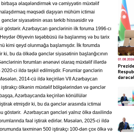
ilə birbaşa əlaqələndirmək və cəmiyyətin müxtəlif
ormalaşdırmaq məqsədi daşıyan mühüm ictimai
 gənclər siyasətinin əsas tərkib hissəsidir və
sir göstərir. Azərbaycan gənclərinin ilk foruma 1996-cı
DÜNYA
er Heydər Əliyevin təşəbbüsü ilə başlanmış və bu tarix
ü kimi qeyd olunmağa başlamışdır. İlk forumda
r ki, bu da ölkədə gənclər siyasətinin başlanğıcının
01.08.2026
nclərinin forumları ənənəvi olaraq müxtəlif illərdə
Prezide
 2020-ci ildə təşkil edilmişdir. Forumlar gənclərin
Respubl
CƏMIY
dərəcəl
. Məsələn, 2014-cü ildə keçirilən VII Azərbaycan
ştirakçı ölkənin müxtəlif bölgələrindən və gənclər
 başqa, Azərbaycanda keçirilən könüllülər
tirak etmişdir ki, bu da gənclər arasında ictimai
XARİCİ
u göstərir. Azərbaycan gəncləri yalnız ölkə daxilində
rumlarında fəal iştirak edirlər. Məsələn, 2025-ci ildə
 Forumunda təxminən 500 iştirakçı 100-dən çox ölkə və