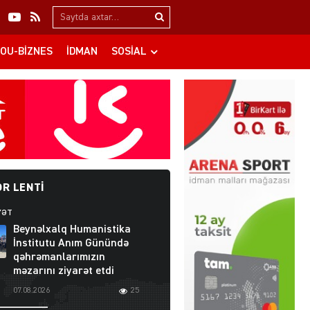
Search…
OU-BIZNES
İDMAN
SOSIAL
R LENTI
YƏT
Beynəlxalq Humanistika
İnstitutu Anım Günündə
qəhrəmanlarımızın
məzarını ziyarət etdi
07.08.2026
25