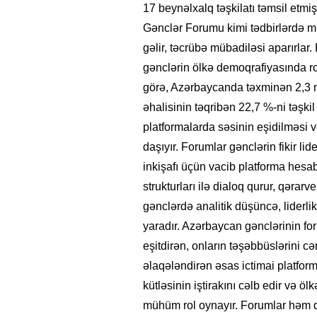
17 beynəlxalq təşkilatı təmsil etm
Gənclər Forumu kimi tədbirlərdə müx
gəlir, təcrübə mübadiləsi aparırla
gənclərin ölkə demoqrafiyasında rol
görə, Azərbaycanda təxminən 2,3 mi
əhalisinin təqribən 22,7 %-ni təşki
platformalarda səsinin eşidilməsi 
daşıyır. Forumlar gənclərin fikir lid
inkişafı üçün vacib platforma hesab
strukturları ilə dialoq qurur, qərarve
gənclərdə analitik düşüncə, liderl
yaradır. Azərbaycan gənclərinin fo
eşitdirən, onların təşəbbüslərini c
əlaqələndirən əsas ictimai platform
kütləsinin iştirakını cəlb edir və ö
mühüm rol oynayır. Forumlar həm də 