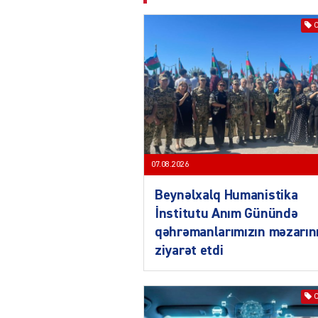
07.08.2026
Beynəlxalq Humanistika
İnstitutu Anım Günündə
qəhrəmanlarımızın məzarın
ziyarət etdi