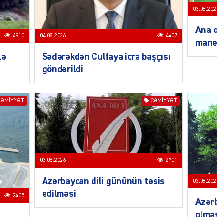
03.08.202
Ana d
4910
04.08.2026
4407
mane
lə
Sədərəkdən Culfaya icra başçısı
MANŞE
göndərildi
CƏMIYYƏT
CƏMIYYƏT
SIYAS
03.08.2026
2701
Azərbaycan dili gününün təsis
03.08.202
DÜNYA
edilməsi
2405
Azərb
olmas