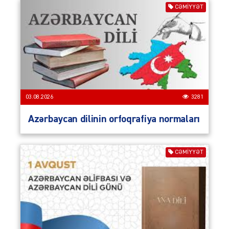
CƏMIYYƏT
03.08.2026
3281
Azərbaycan dilinin orfoqrafiya normaları
CƏMIYYƏT