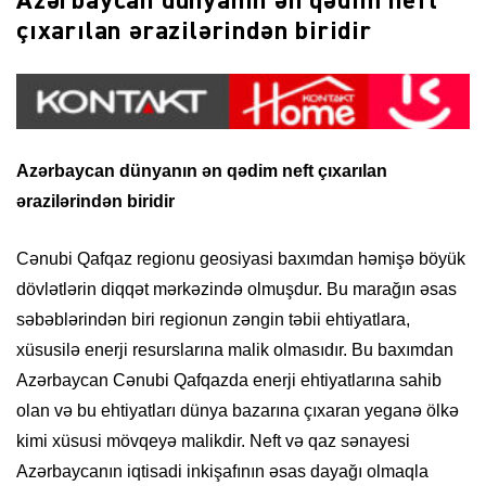
Azərbaycan dünyanın ən qədim neft
çıxarılan ərazilərindən biridir
Azərbaycan dünyanın ən qədim neft çıxarılan
ərazilərindən biridir
Cənubi Qafqaz regionu geosiyasi baxımdan həmişə böyük
dövlətlərin diqqət mərkəzində olmuşdur. Bu marağın əsas
səbəblərindən biri regionun zəngin təbii ehtiyatlara,
xüsusilə enerji resurslarına malik olmasıdır. Bu baxımdan
Azərbaycan Cənubi Qafqazda enerji ehtiyatlarına sahib
olan və bu ehtiyatları dünya bazarına çıxaran yeganə ölkə
kimi xüsusi mövqeyə malikdir. Neft və qaz sənayesi
Azərbaycanın iqtisadi inkişafının əsas dayağı olmaqla