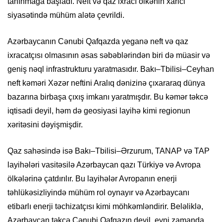
tanınmağa başladı. Neft və qaz ixracı ölkənin xarici
siyasətində mühüm alətə çevrildi.
Azərbaycanın Cənubi Qafqazda yeganə neft və qaz
ixracatçısı olmasının əsas səbəblərindən biri də müasir və
geniş nəql infrastrukturu yaratmasıdır. Bakı–Tbilisi–Ceyhan
neft kəməri Xəzər neftini Aralıq dənizinə çıxararaq dünya
bazarına birbaşa çıxış imkanı yaratmışdır. Bu kəmər təkcə
iqtisadi deyil, həm də geosiyasi layihə kimi regionun
xəritəsini dəyişmişdir.
Qaz sahəsində isə Bakı–Tbilisi–Ərzurum, TANAP və TAP
layihələri vasitəsilə Azərbaycan qazı Türkiyə və Avropa
ölkələrinə çatdırılır. Bu layihələr Avropanın enerji
təhlükəsizliyində mühüm rol oynayır və Azərbaycanı
etibarlı enerji təchizatçısı kimi möhkəmləndirir. Beləliklə,
Azərbaycan təkcə Cənubi Qafqazın deyil, eyni zamanda