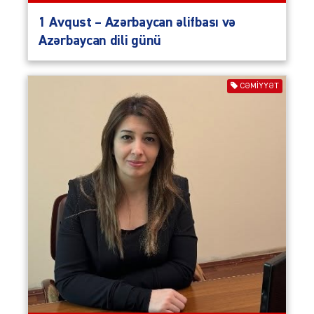
1 Avqust – Azərbaycan əlifbası və
Azərbaycan dili günü
CƏMIYYƏT