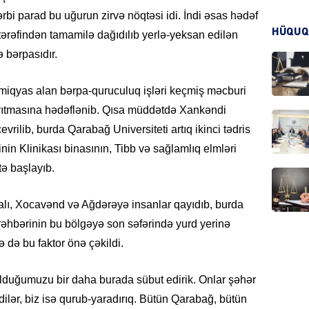
i parad bu uğurun zirvə nöqtəsi idi. İndi əsas hədəf
KRIMIN
HÜQUQ
r tərəfindən tamamilə dağıdılıb yerlə-yeksan edilən
 bərpasıdır.
 miqyas alan bərpa-quruculuq işləri keçmiş məcburi
yıtmasına hədəflənib. Qısa müddətdə Xankəndi
HADIS
vrilib, burda Qarabağ Universiteti artıq ikinci tədris
inin Klinikası binasının, Tibb və sağlamlıq elmləri
tə başlayıb.
ı, Xocavənd və Ağdərəyə insanlar qayıdıb, burda
DÜNYA
rəhbərinin bu bölgəyə son səfərində yurd yerinə
 də bu faktor önə çəkildi.
 olduğumuzu bir daha burada sübut edirik. Onlar şəhər
HADIS
ilər, biz isə qurub-yaradırıq. Bütün Qarabağ, bütün