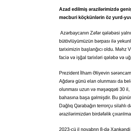
Azad edilmiş ərazilərimizdə geni
məcburi köçkünlərin öz yurd-yuv
Azərbaycanın Zəfər qələbəsi yalnı
bütövlüyümüzün bərpası ilə yekun
tariximizin başlanğıcı oldu. Məhz
faciə və işğal tarixləri qələbə və uğ
Prezident İlham Əliyevin sərəncam
Ağdərə günü elan olunması da belə 
olunması uzun və məşəqqəti 30 il, m
bahasına başa gəlmişdir. Bu günü
Dağlıq Qarabağın terrorçu silahlı də
ərazilərimizdən birdəfəlik çıxarılmas
2023-cü il noyabrın 8-də Xankəndi