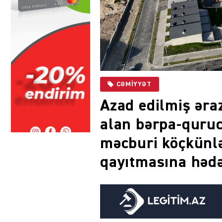
CƏMIYYƏT
Azad edilmiş əra
alan bərpa-quruc
məcburi köçkünlə
qayıtmasına hədə