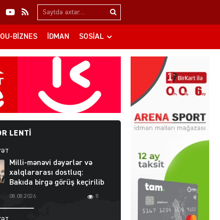
Search…
OU-BIZNES
İDMAN
SOSIAL
R LENTI
YƏT
Milli-mənəvi dəyərlər və
xalqlararası dostluq:
Bakıda birgə görüş keçirilib
08.08.2026
8
YƏT