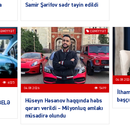
a
Samir Şərifov sədr təyin edildi
CƏMIYYƏT
CƏMIYYƏT
CƏMIY
04.08.202
4025
CƏMIY
04.08.2026
5499
İlham
başçı
Hüseyn Həsənov haqqında həbs
 BELƏ
qərarı verildi – Milyonluq əmlakı
müsadirə olundu
CƏMIY