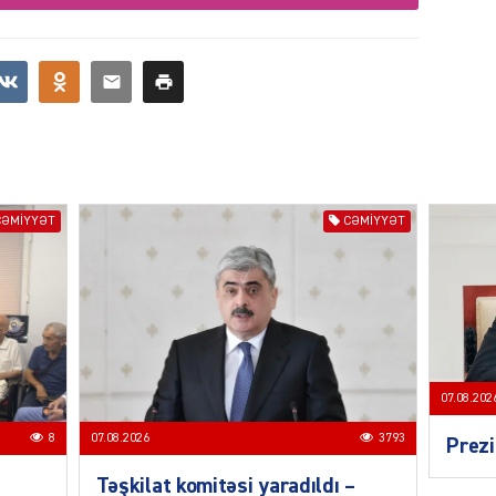
CƏMIY
SIYAS
CƏMIYYƏT
CƏMIYYƏT
DÜNYA
07.08.202
8
07.08.2026
3793
Prezi
ŞOU-B
Təşkilat komitəsi yaradıldı –