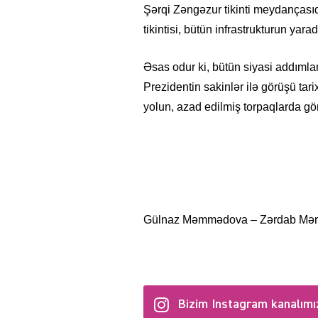
Şərqi Zəngəzur tikinti meydançasıd
tikintisi, bütün infrastrukturun yar
Əsas odur ki, bütün siyasi addıml
Prezidentin sakinlər ilə görüşü tar
yolun, azad edilmiş torpaqlarda gör
Gülnaz Məmmədova – Zərdab Mərkə
Bizim Instagram kanalımı