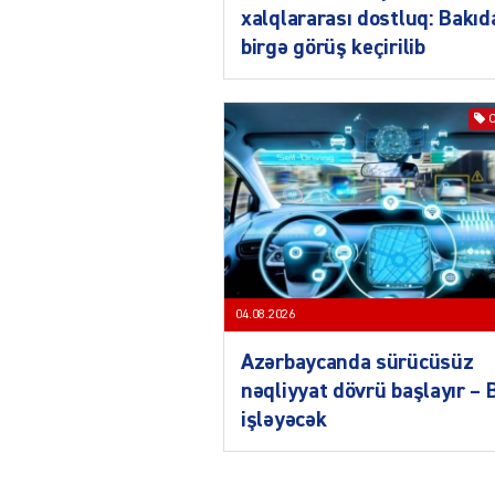
xalqlararası dostluq: Bakıd
birgə görüş keçirilib
04.08.2026
Azərbaycanda sürücüsüz
nəqliyyat dövrü başlayır –
işləyəcək