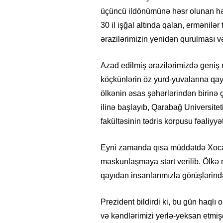
üçüncü ildönümünə həsr olunan hərb
30 il işğal altında qalan, ermənilə
ərazilərimizin yenidən qurulması və
Azad edilmiş ərazilərimizdə geniş
köçkünlərin öz yurd-yuvalarına qa
ölkənin əsas şəhərlərindən birinə çe
ilinə başlayıb, Qarabağ Universitet
fakültəsinin tədris korpusu fəaliyyə
Eyni zamanda qısa müddətdə Xocal
məskunlaşmaya start verilib. Ölkə 
qayıdan insanlarımızla görüşlərində
Prezident bildirdi ki, bu gün haqlı
və kəndlərimizi yerlə-yeksan etmişd