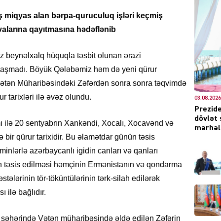
ş miqyas alan bərpa-quruculuq işləri keçmiş
alarına qayıtmasına hədəflənib
DÜNYA
z beynəlxalq hüquqla təsbit olunan ərazi
laşmadı. Böyük Qələbəmiz həm də yeni qürur
 Vətən Müharibəsindəki Zəfərdən sonra sonra təqvimdə
ur tarixləri ilə əvəz olundu.
03.08.2026
Prezide
CƏMIY
dövlət 
ı ilə 20 sentyabrın Xankəndi, Xocalı, Xocavənd və
mərhələ
bir qürur tarixidir. Bu əlamətdar günün təsis
inlərlə azərbaycanlı igidin canları və qanları
n təsis edilməsi həmçinin Ermənistanın və qondarma
XARİCİ
stələrinin tör-töküntülərinin tərk-silah edilərək
ı ilə bağlıdır.
 şəhərində Vətən müharibəsində əldə edilən Zəfərin