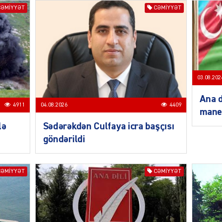
CƏMIYYƏT
CƏMIYYƏT
MANŞE
03.08.202
Ana d
4911
04.08.2026
4409
mane
SIYAS
lə
Sədərəkdən Culfaya icra başçısı
göndərildi
CƏMIYYƏT
CƏMIYYƏT
DÜNYA