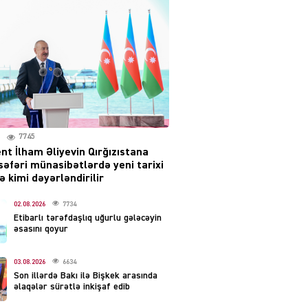
səsləri eşidildi
07.08.2026
5492
Rusiya-Ukrayna
münaqişəsinin həllində
irəliləyiş var – Tramp
07.08.2026
5503
7745
nt İlham Əliyevin Qırğızıstana
YƏT
səfəri münasibətlərdə yeni tarixi
Prezident 2 fərman
 kimi dəyərləndirilir
imzaladı
07.08.2026
02.08.2026
7734
5492
Etibarlı tərəfdaşlıq uğurlu gələcəyin
əsasını qoyur
 SİYASƏT
Tehran və İrəvandan
03.08.2026
6634
“Tramp yolu”na HƏMLƏ –
Son illərdə Bakı ilə Bişkek arasında
REAKSİYA
əlaqələr sürətlə inkişaf edib
07.08.2026
5494