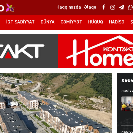
Haqqımızda
Əlaqə
T
İQTISADIYYAT
DÜNYA
CƏMIYYƏT
HÜQUQ
HADISƏ
Ş
XƏBƏ
CƏMIY
CƏMIY