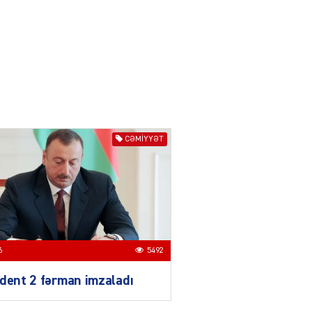
04.08.2026
3017
YƏT
Azərbaycanda sürücüsüz
nəqliyyat dövrü başlayır –
BELƏ işləyəcək
04.08.2026
4025
ƏT
CƏMIYYƏT
XİN rəhbərindən TRİPP
layihəsi ilə bağlı AÇIQLAMA
04.08.2026
4397
Müharibə Rusiyanın belini
bükür
6
5492
04.08.2026
4013
dent 2 fərman imzaladı
IZNES