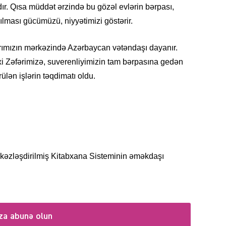
ır. Qısa müddət ərzində bu gözəl evlərin bərpası,
adılması gücümüzü, niyyətimizi göstərir.
KRIMIN
arımızın mərkəzində Azərbaycan vətəndaşı dayanır.
ixi Zəfərimizə, suverenliyimizin tam bərpasına gedən
ülən işlərin təqdimatı oldu.
SOSIAL
zləşdirilmiş Kitabxana Sisteminin əməkdaşı
KRIMIN
za abunə olun