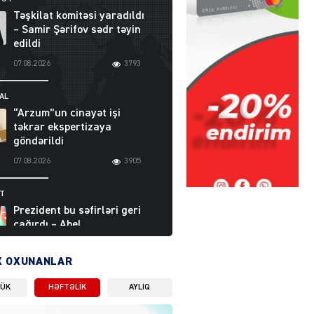
Təşkilat komitəsi yaradıldı
– Samir Şərifov sədr təyin
edildi
07.08.2026
3793
AL
“Arzum”un cinayət işi
təkrar ekspertizaya
göndərildi
07.08.2026
3905
ƏT
Prezident bu səfirləri geri
çağırdı – Abel
Məhərrəmovun oğlu da var
07.08.2026
5714
X OXUNANLAR
LÜK
HƏFTƏLIK
AYLIQ
Moskvada güclü partlayış