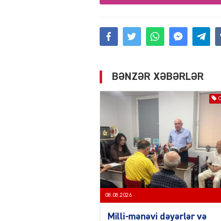
BƏNZƏR XƏBƏRLƏR
08.08.2026
Milli-mənəvi dəyərlər və