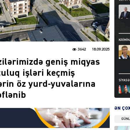
KRIMIN
3642
18.09.2025
zilərimizdə geniş miqyas
uluq işləri keçmiş
SIYAS
rin öz yurd-yuvalarına
flənib
ƏN ÇO
GÜN
DÜNYA