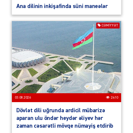
Ana dilinin inkişafinda süni maneələr
CƏMIYYƏT
03.08.2026
2410
Dövlət dili uğrunda ardicil mübarizə
aparan ulu öndər heydər əliyev hər
zaman cəsarətli mövqe nümayiş etdirib