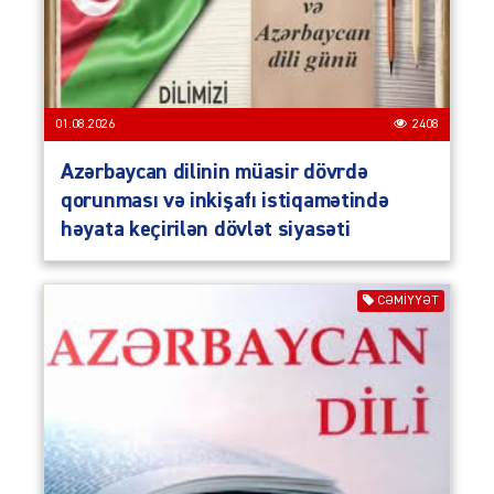
01.08.2026
2408
Azərbaycan dilinin müasir dövrdə
qorunması və inkişafı istiqamətində
həyata keçirilən dövlət siyasəti
CƏMIYYƏT