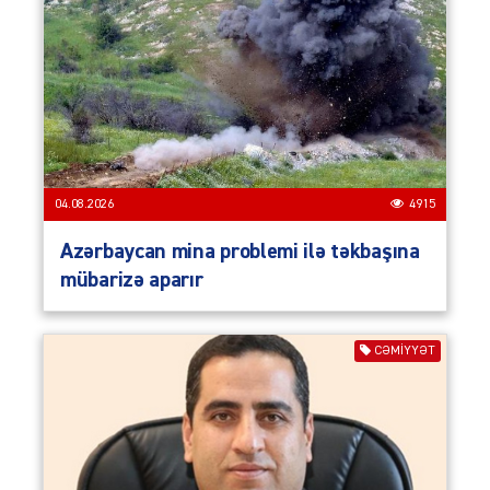
04.08.2026
4915
Azərbaycan mina problemi ilə təkbaşına
mübarizə aparır
CƏMIYYƏT