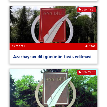
CƏMIYYƏT
03.08.2026
2703
Azərbaycan dili gününün təsis edilməsi
CƏMIYYƏT