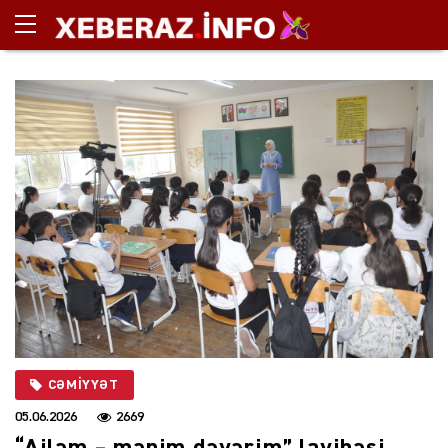
CƏMIYYƏT
05.06.2026
2669
“Ailəm – mənim dəyərim” layihəsi