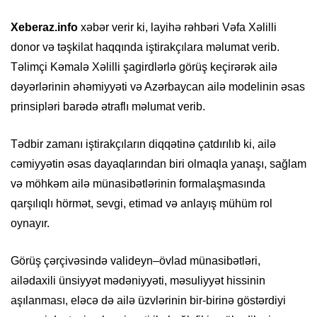
Xeberaz.info
xəbər verir ki, layihə rəhbəri Vəfa Xəlilli
donor və təşkilat haqqında iştirakçılara məlumat verib.
Təlimçi Kəmalə Xəlilli şagirdlərlə görüş keçirərək ailə
dəyərlərinin əhəmiyyəti və Azərbaycan ailə modelinin əsas
prinsipləri barədə ətraflı məlumat verib.
Tədbir zamanı iştirakçıların diqqətinə çatdırılıb ki, ailə
cəmiyyətin əsas dayaqlarından biri olmaqla yanaşı, sağlam
və möhkəm ailə münasibətlərinin formalaşmasında
qarşılıqlı hörmət, sevgi, etimad və anlayış mühüm rol
oynayır.
Görüş çərçivəsində valideyn–övlad münasibətləri,
ailədaxili ünsiyyət mədəniyyəti, məsuliyyət hissinin
aşılanması, eləcə də ailə üzvlərinin bir-birinə göstərdiyi