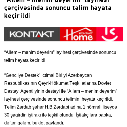
çərçivəsində sonuncu təlim həyata
keçirildi
“Ailəm – mənim dəyərim” layihəsi çərçivəsində sonuncu
təlim həyata keçirildi
“Gəncliyə Dəstək” İctimai Birliyi Azərbaycan
Respublikasının Qeyri-Hökumət Təşkilatlarına Dövlət
Dəstəyi Agentliyinin dəstəyi ilə “Ailəm – mənim dəyərim”
layihəsi çərçivəsində sonuncu təlimini həyata keçirildi.
Təlim Zərdab şəhər H.B.Zərdabi adına 1 nömrəli liseydə
30 şagirdin iştirakı ilə təşkil olundu. İştiakçılara papka,
dəftər, qələm, buklet paylandı.