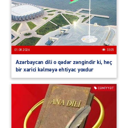
01.08.2026
3305
Azərbaycan dili o qədər zəngindir ki, heç
bir xarici kəlməyə ehtiyac yoxdur
CƏMIYYƏT