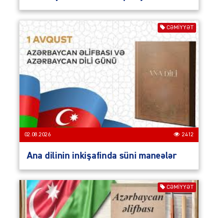
CƏMIYYƏT
02.08.2026
2412
Ana dilinin inkişafinda süni maneələr
CƏMIYYƏT