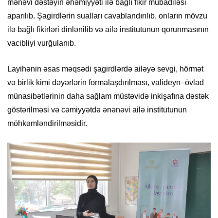
mənəvi dəstəyin əhəmiyyəti ilə bağlı fikir mübadiləsi
aparılıb. Şagirdlərin sualları cavablandırılıb, onların mövzu
ilə bağlı fikirləri dinlənilib və ailə institutunun qorunmasının
vacibliyi vurğulanıb.
Layihənin əsas məqsədi şagirdlərdə ailəyə sevgi, hörmət
və birlik kimi dəyərlərin formalaşdırılması, valideyn–övlad
münasibətlərinin daha sağlam müstəvidə inkişafına dəstək
göstərilməsi və cəmiyyətdə ənənəvi ailə institutunun
möhkəmləndirilməsidir.