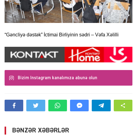
“Gəncliyə dəstək” İctimai Birliyinin sədri – Vəfa Xəlilli
Bizim Instagram kanalımıza abunə olun
BƏNZƏR XƏBƏRLƏR