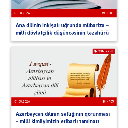
01.08.2026
3281
Ana dilinin inkişafı uğrunda mübarizə –
milli dövlətçilik düşüncəsinin təzahürü
CƏMIYYƏT
01.08.2026
4405
Azərbaycan dilinin saflığının qorunması
– milli kimliyimizin etibarlı təminatı