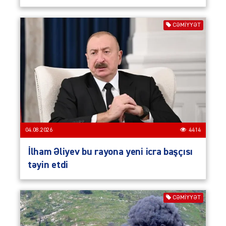
CƏMIYYƏT
04.08.2026
4414
İlham Əliyev bu rayona yeni icra başçısı
təyin etdi
CƏMIYYƏT