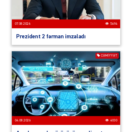
07.08.2026
5494
Prezident 2 fərman imzaladı
CƏMIYYƏT
04.08.2026
4030