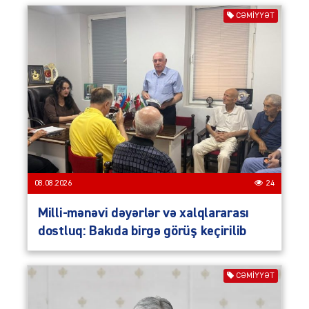
CƏMIYYƏT
08.08.2026
24
Milli-mənəvi dəyərlər və xalqlararası
dostluq: Bakıda birgə görüş keçirilib
CƏMIYYƏT