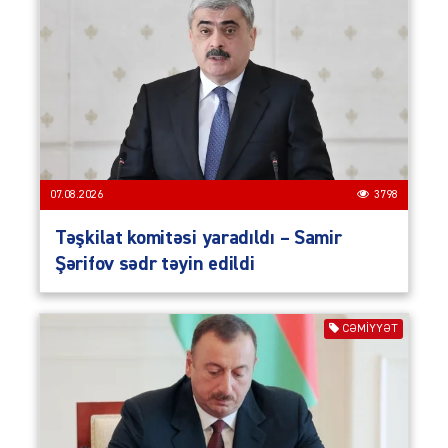
07.08.2026
3798
Təşkilat komitəsi yaradıldı – Samir
Şərifov sədr təyin edildi
CƏMIYYƏT