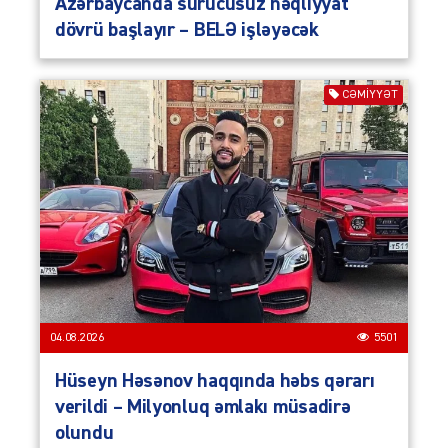
Azərbaycanda sürücüsüz nəqliyyat
dövrü başlayır – BELƏ işləyəcək
CƏMIYYƏT
04.08.2026
5501
Hüseyn Həsənov haqqında həbs qərarı
verildi – Milyonluq əmlakı müsadirə
olundu