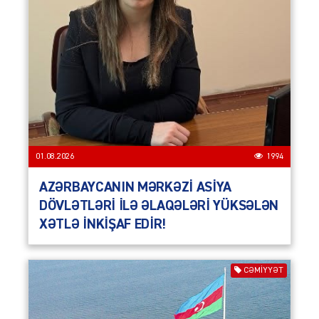
01.08.2026
1994
AZƏRBAYCANIN MƏRKƏZİ ASİYA
DÖVLƏTLƏRİ İLƏ ƏLAQƏLƏRİ YÜKSƏLƏN
XƏTLƏ İNKİŞAF EDİR!
CƏMIYYƏT