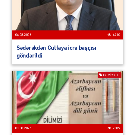
04.08.2026
4410
Sədərəkdən Culfaya icra başçısı
göndərildi
CƏMIYYƏT
03.08.2026
2389