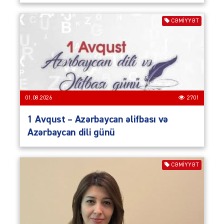
CƏMIYYƏT
01.08.2026
2701
1 Avqust – Azərbaycan əlifbası və
Azərbaycan dili günü
CƏMIYYƏT