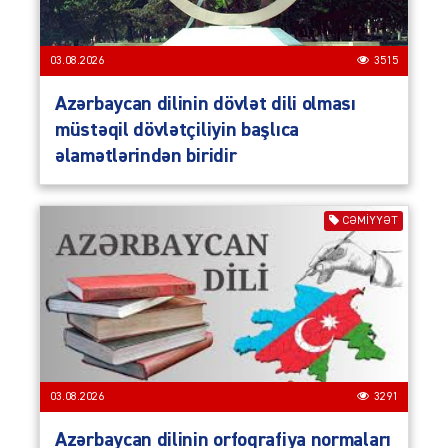
03.08.2026
3515
Azərbaycan dilinin dövlət dili olması
müstəqil dövlətçiliyin başlıca
əlamətlərindən biridir
CƏMIYYƏT
03.08.2026
3291
Azərbaycan dilinin orfoqrafiya normaları