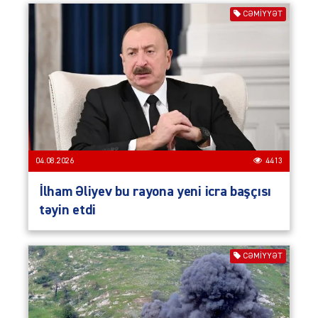
CƏMIYYƏT
04.08.2026
4413
İlham Əliyev bu rayona yeni icra başçısı
təyin etdi
CƏMIYYƏT