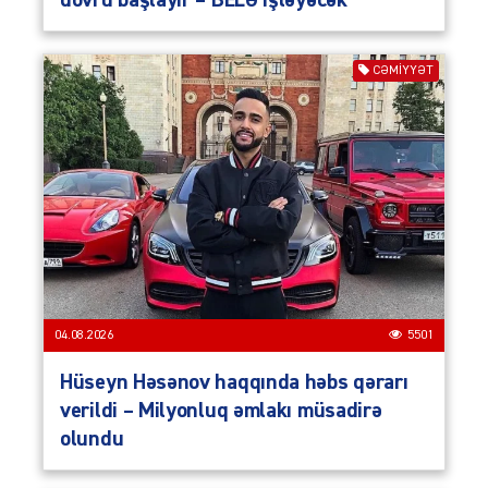
dövrü başlayır – BELƏ işləyəcək
CƏMIYYƏT
04.08.2026
5501
Hüseyn Həsənov haqqında həbs qərarı
verildi – Milyonluq əmlakı müsadirə
olundu