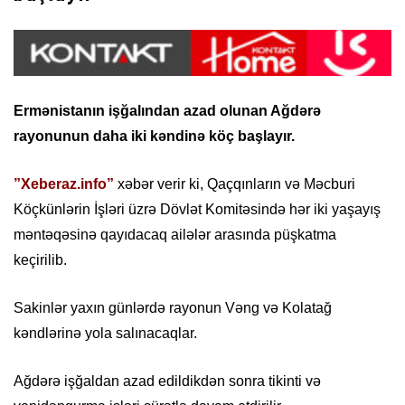
Ermənistanın işğalından azad olunan Ağdərə
rayonunun daha iki kəndinə köç başlayır.
”Xeberaz.info”
xəbər verir ki, Qaçqınların və Məcburi
Köçkünlərin İşləri üzrə Dövlət Komitəsində hər iki yaşayış
məntəqəsinə qayıdacaq ailələr arasında püşkatma
keçirilib.
Sakinlər yaxın günlərdə rayonun Vəng və Kolatağ
kəndlərinə yola salınacaqlar.
Ağdərə işğaldan azad edildikdən sonra tikinti və