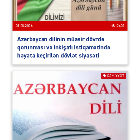
01.08.2026
2407
Azərbaycan dilinin müasir dövrdə
qorunması və inkişafı istiqamətində
həyata keçirilən dövlət siyasəti
CƏMIYYƏT