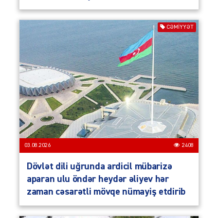
CƏMIYYƏT
03.08.2026
2408
Dövlət dili uğrunda ardicil mübarizə
aparan ulu öndər heydər əliyev hər
zaman cəsarətli mövqe nümayiş etdirib