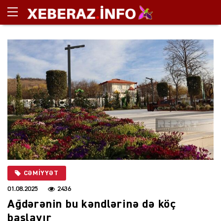
CƏMIYYƏT
01.08.2025
2436
Ağdərənin bu kəndlərinə də köç
başlayır