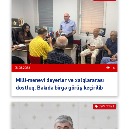
08.08.2026
16
Milli-mənəvi dəyərlər və xalqlararası
dostluq: Bakıda birgə görüş keçirilib
CƏMIYYƏT