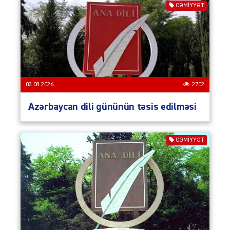
CƏMIYYƏT
03.08.2026
2702
Azərbaycan dili gününün təsis edilməsi
CƏMIYYƏT