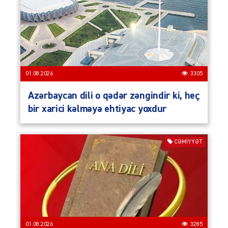
01.08.2026
3305
Azərbaycan dili o qədər zəngindir ki, heç
bir xarici kəlməyə ehtiyac yoxdur
CƏMIYYƏT
01.08.2026
3285