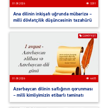
01.08.2026
3281
Ana dilinin inkişafı uğrunda mübarizə –
milli dövlətçilik düşüncəsinin təzahürü
CƏMIYYƏT
01.08.2026
4405
Azərbaycan dilinin saflığının qorunması
– milli kimliyimizin etibarlı təminatı