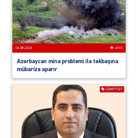
04.08.2026
4913
Azərbaycan mina problemi ilə təkbaşına
mübarizə aparır
CƏMIYYƏT