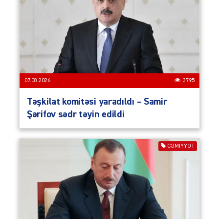
07.08.2026
3795
Təşkilat komitəsi yaradıldı – Samir
Şərifov sədr təyin edildi
CƏMIYYƏT