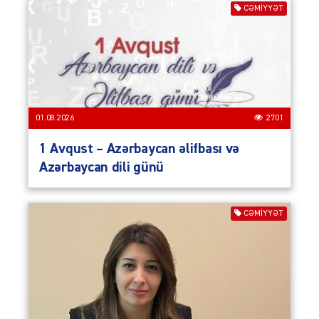
CƏMIYYƏT
01.08.2026
2701
1 Avqust – Azərbaycan əlifbası və
Azərbaycan dili günü
CƏMIYYƏT