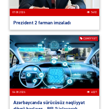
07.08.2026
5492
Prezident 2 fərman imzaladı
CƏMIYYƏT
04.08.2026
4027
Azərbaycanda sürücüsüz nəqliyyat