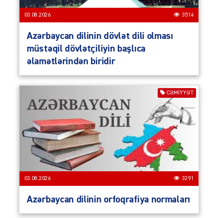
03.08.2026
3514
Azərbaycan dilinin dövlət dili olması
müstəqil dövlətçiliyin başlıca
əlamətlərindən biridir
CƏMIYYƏT
03.08.2026
3291
Azərbaycan dilinin orfoqrafiya normaları