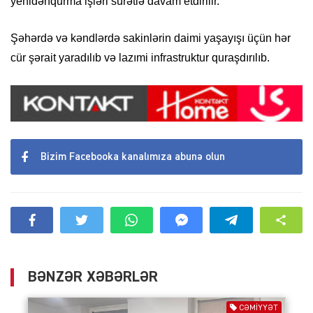
yenidənqurma işləri sürətlə davam etdirilir.
Şəhərdə və kəndlərdə sakinlərin daimi yaşayışı üçün hər
cür şərait yaradılıb və lazımi infrastruktur quraşdırılıb.
Bizim Facebooka kanalımıza abunə olun
BƏNZƏR XƏBƏRLƏR
CƏMIYYƏT