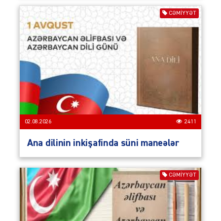
CƏMIYYƏT
02.08.2026
2411
Ana dilinin inkişafinda süni maneələr
CƏMIYYƏT