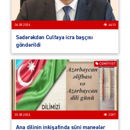
04.08.2026
4410
Sədərəkdən Culfaya icra başçısı
göndərildi
CƏMIYYƏT
03.08.2026
2387
Ana dilinin inkişafinda süni maneələr