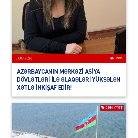
01.08.2026
1994
AZƏRBAYCANIN MƏRKƏZİ ASİYA
DÖVLƏTLƏRİ İLƏ ƏLAQƏLƏRİ YÜKSƏLƏN
XƏTLƏ İNKİŞAF EDİR!
CƏMIYYƏT