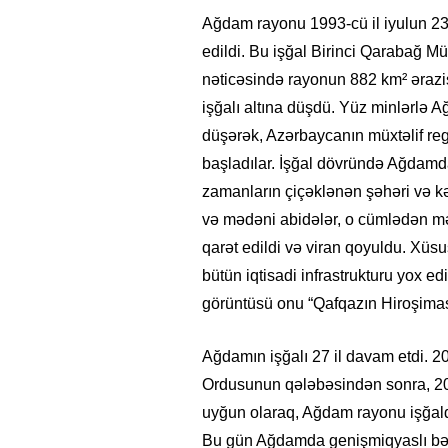
Ağdam rayonu 1993-cü il iyulun 23-
edildi. Bu işğal Birinci Qarabağ Müh
nəticəsində rayonun 882 km² əraz
işğalı altına düşdü. Yüz minlərlə
düşərək, Azərbaycanın müxtəlif r
başladılar. İşğal dövründə Ağdamd
zamanların çiçəklənən şəhəri və kənd
və mədəni abidələr, o cümlədən məs
qarət edildi və viran qoyuldu. Xüs
bütün iqtisadi infrastrukturu yox 
görüntüsü onu “Qafqazın Hiroşimas
Ağdamın işğalı 27 il davam etdi. 2
Ordusunun qələbəsindən sonra, 20 
uyğun olaraq, Ağdam rayonu işğald
Bu gün Ağdamda genişmiqyaslı bərpa 