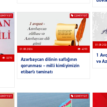
dövlə
CƏMIYYƏT
CƏMIYYƏT
SIYAS
01.08.202
01.08.2026
4393
1 Avq
3270
Azərbaycan dilinin saflığının
və Az
qorunması – milli kimliyimizin
etibarlı təminatı
SIYAS
CƏMIYYƏT
CƏMIYYƏT