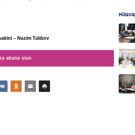
HÜQUQ
CƏMIY
akini – Nazim Talıbov
za abunə olun
CƏMIY
MANŞE