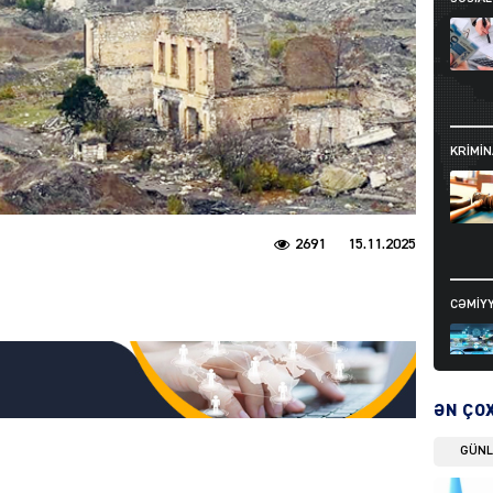
KRIMIN
2691
15.11.2025
CƏMIY
ƏN ÇO
GÜN
SIYAS