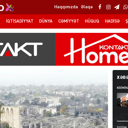
Haqqımızda
Əlaqə
T
İQTISADIYYAT
DÜNYA
CƏMIYYƏT
HÜQUQ
HADISƏ
Ş
XƏBƏ
KRIMIN
SOSIAL