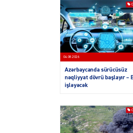
04.08.2026
Azərbaycanda sürücüsüz
nəqliyyat dövrü başlayır –
işləyəcək