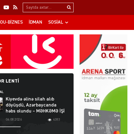
Search…
OU-BIZNES
İDMAN
SOSIAL
R LENTI
AL
Kiyevdə əlinə silah alıb
döyüşdü, Azərbaycanda
həbs olundu – MƏHKƏMƏ İŞİ
04.08.2026
4383