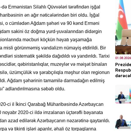
də Ermənistan Silahlı Qüvvələri tərəfindən işğal
aribəsinin ən ağır nəticələrindən biri oldu. İşğal
isi, o cümlədən Ağdam şəhəri və 90 kənd Erməni
DÜNYA
 Ağdam sakini öz doğma yurd-yuvalarından didərgin
egionlarında məcburi köçkün həyatı yaşamağa
a misli görünməmiş vandalizm nümayiş etdirildi. Bir
ləri sistematik şəkildə dağıdıldı və yandırıldı. Tarixi
01.08.2026
ŞOU-B
cidlər, qəbiristanlıqlar, muzeylər və məişət binaları
Prezide
Respubl
usilə, üzümçülük və şərabçılıqla məşhur olan regionun
dərəcəl
edildi. Ağdam şəhərinin tamamilə darmadağın edilmiş
ı” adlandırılmasına səbəb oldu.
020-ci il İkinci Qarabağ Müharibəsində Azərbaycan
CƏMIY
noyabr 2020-ci ildə imzalanan üçtərəfli bəyanata
an azad edilərək Azərbaycanın nəzarətinə qaytarıldı.
və tikinti işləri aparılır, əhali öz torpaqlarına