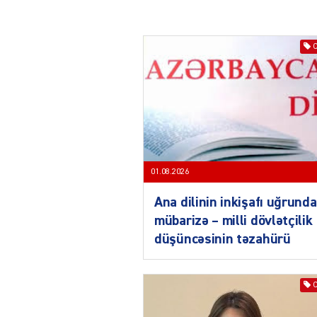
01.08.2026
Ana dilinin inkişafı uğrunda
mübarizə – milli dövlətçilik
düşüncəsinin təzahürü