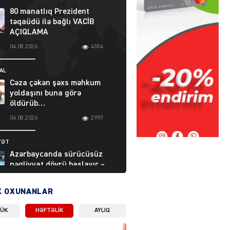
80 manatlıq Prezident
təqaüdü ilə bağlı VACİB
AÇIQLAMA
04.08.2026
4384
AL
Cəza çəkən şəxs məhkum
yoldaşını buna görə
öldürüb…
04.08.2026
2997
YƏT
Azərbaycanda sürücüsüz
nəqliyyat dövrü başlayır –
BELƏ işləyəcək
04.08.2026
4003
X OXUNANLAR
LÜK
HƏFTƏLIK
AYLIQ
ƏT
XİN rəhbərindən TRİPP