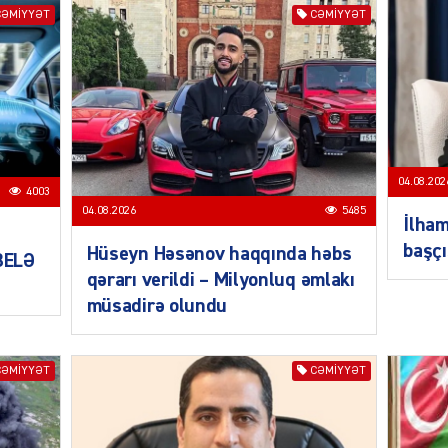
CƏMIYYƏT
CƏMIYYƏT
SIYAS
DÜNYA
04.08.202
4003
04.08.2026
5485
İlham
başçı
Hüseyn Həsənov haqqında həbs
 BELƏ
CƏMIY
qərarı verildi – Milyonluq əmlakı
müsadirə olundu
CƏMIYYƏT
CƏMIYYƏT
SIYAS