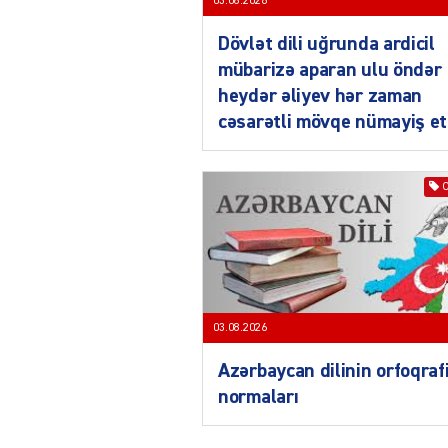
03.08.2026
Dövlət dili uğrunda ardicil
mübarizə aparan ulu öndər
heydər əliyev hər zaman
cəsarətli mövqe nümayiş et
03.08.2026
Azərbaycan dilinin orfoqraf
normaları