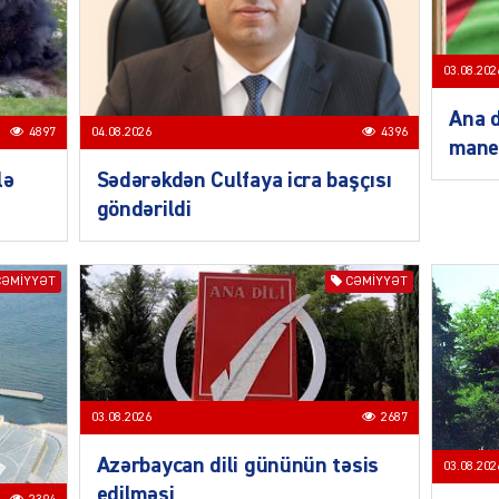
03.08.202
SIYAS
Ana d
4897
04.08.2026
4396
mane
lə
Sədərəkdən Culfaya icra başçısı
göndərildi
SIYAS
CƏMIYYƏT
CƏMIYYƏT
03.08.2026
2687
SIYAS
Azərbaycan dili gününün təsis
03.08.202
edilməsi