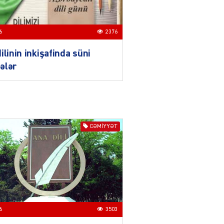
03.08.2026
6624
6
2376
ƏT
Azərbaycan və Qırğızıstanı
ilinin inkişafinda süni
bir-birinə yaxınlaşdıran
ələr
təkcə iqtisadi maraqlar
deyil
03.08.2026
5498
ƏT
CƏMIYYƏT
Azərbaycanın Mərkəzi
Asiya ölkələri ilə
münasibətləri son illərdə
daha da genişlənir
03.08.2026
5907
ƏT
Türk dünyası və Mərkəzi
6
3503
Asiya ilə əlaqələri ildən-ilə