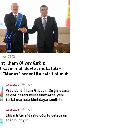
layihəsi ilə bağlı AÇIQLAMA
04.08.2026
4385
Müharibə Rusiyanın belini
bükür
04.08.2026
3998
7742
IZNES
nt İlham Əliyev Qırğız
Ekranlardan uzaq qalan
ikasının ali dövlət mükafatı – I
məşhur aktrisanın yeni
i “Manas” ordeni ilə təltif olunub
qazanc mənbəyi ortaya
çıxdı
03.08.2026
7729
Prezident İlham Əliyevin Qırğızıstana
04.08.2026
2162
dövlət səfəri münasibətlərdə yeni
tarixi mərhələ kimi dəyərləndirilir
YƏT
02.08.2026
7723
Hüseyn Həsənov haqqında
Etibarlı tərəfdaşlıq uğurlu gələcəyin
həbs qərarı verildi –
əsasını qoyur
Milyonluq əmlakı müsadirə