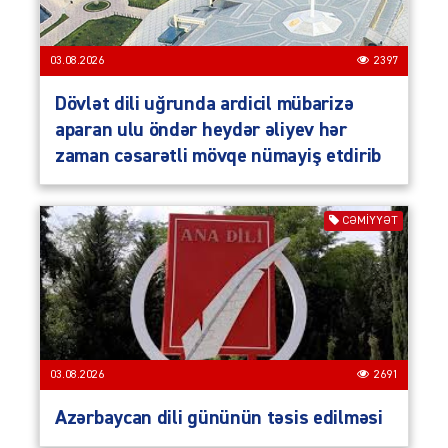
03.08.2026
2397
Dövlət dili uğrunda ardicil mübarizə
aparan ulu öndər heydər əliyev hər
zaman cəsarətli mövqe nümayiş etdirib
CƏMIYYƏT
03.08.2026
2691
Azərbaycan dili gününün təsis edilməsi