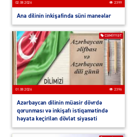
02.08.2026
2399
Ana dilinin inkişafinda süni maneələr
CƏMIYYƏT
01.08.2026
2396
Azərbaycan dilinin müasir dövrdə
qorunması və inkişafı istiqamətində
həyata keçirilən dövlət siyasəti