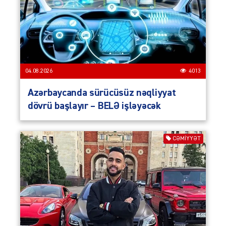
04.08.2026
4013
Azərbaycanda sürücüsüz nəqliyyat
dövrü başlayır – BELƏ işləyəcək
CƏMIYYƏT