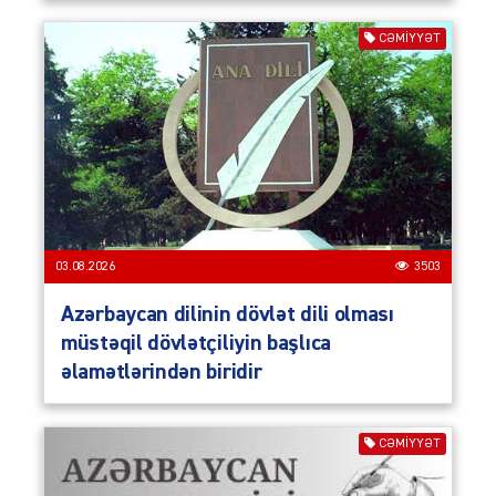
CƏMIYYƏT
03.08.2026
3503
Azərbaycan dilinin dövlət dili olması
müstəqil dövlətçiliyin başlıca
əlamətlərindən biridir
CƏMIYYƏT