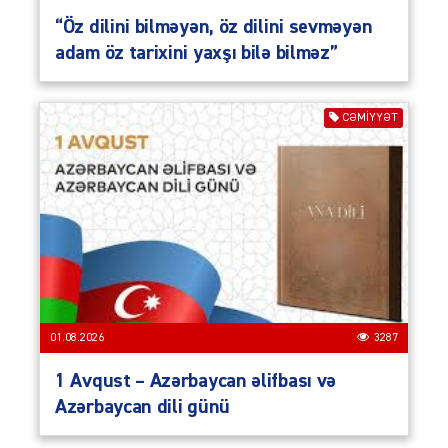
“Öz dilini bilməyən, öz dilini sevməyən
adam öz tarixini yaxşı bilə bilməz”
CƏMIYYƏT
01.08.2026
3287
1 Avqust – Azərbaycan əlifbası və
Azərbaycan dili günü