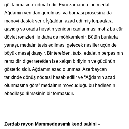
güclənməsinə xidmət edir. Eyni zamanda, bu medal
Ağdamın yenidən qurulması və bərpası prosesinə də
mənəvi dəstək verir. İşğaldan azad edilmiş torpaqlara
qayıdış və orada həyatın yenidən canlanması məhz bu cür
dövlət rəmzləri ilə daha da möhkəmlənir. Bütün bunlarla
yanaşı, medalın təsis edilməsi gələcək nəsillər üçün də
böyük mesaj daşıyır. Bir tərəfdən, tarixi ədalətin bərpasının
rəmzidir, digər tərəfdən isə xalqın birliyinin və gücünün
göstəricisidir. Ağdamın azad olunması Azərbaycan
tarixində dönüş nöqtəsi hesab edilir və “Ağdamın azad
olunmasına görə” medalının mövcudluğu bu hadisənin
əbədiləşdirilməsinin bir formasıdır.
Zərdab rayon Məmmədqasımlı kənd sakini –