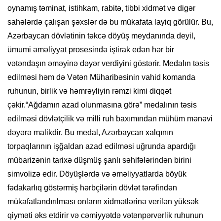
oynamış təminat, istihkam, rabitə, tibbi xidmət və digər
sahələrdə çalışan şəxslər də bu mükafata layiq görülür. Bu,
Azərbaycan dövlətinin təkcə döyüş meydanında deyil,
ümumi əməliyyat prosesində iştirak edən hər bir
vətəndaşın əməyinə dəyər verdiyini göstərir. Medalın təsis
edilməsi həm də Vətən Müharibəsinin vahid komanda
ruhunun, birlik və həmrəyliyin rəmzi kimi diqqət
çəkir.“Ağdamın azad olunmasına görə” medalının təsis
edilməsi dövlətçilik və milli ruh baxımından mühüm mənəvi
dəyərə malikdir. Bu medal, Azərbaycan xalqının
torpaqlarının işğaldan azad edilməsi uğrunda apardığı
mübarizənin tarixə düşmüş şanlı səhifələrindən birini
simvolizə edir. Döyüşlərdə və əməliyyatlarda böyük
fədakarlıq göstərmiş hərbçilərin dövlət tərəfindən
mükafatlandırılması onların xidmətlərinə verilən yüksək
qiyməti əks etdirir və cəmiyyətdə vətənpərvərlik ruhunun