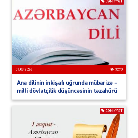
CƏMIYYƏT
01.08.2026
3270
Ana dilinin inkişafı uğrunda mübarizə –
milli dövlətçilik düşüncəsinin təzahürü
CƏMIYYƏT