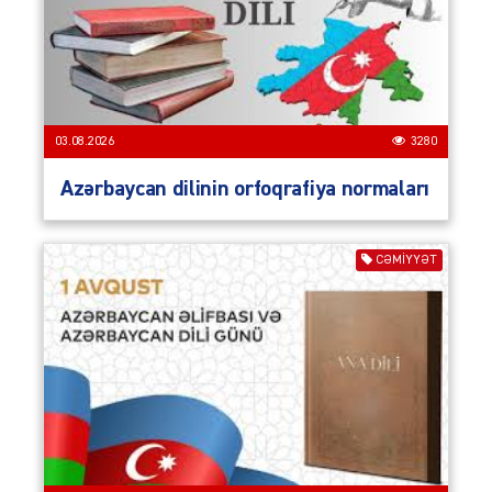
03.08.2026
3280
Azərbaycan dilinin orfoqrafiya normaları
CƏMIYYƏT