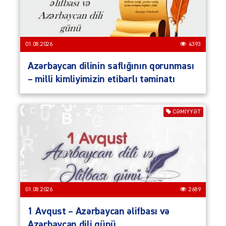
01.08.2026
4393
Azərbaycan dilinin saflığının qorunması
– milli kimliyimizin etibarlı təminatı
CƏMIYYƏT
01.08.2026
2689
1 Avqust – Azərbaycan əlifbası və
Azərbaycan dili günü