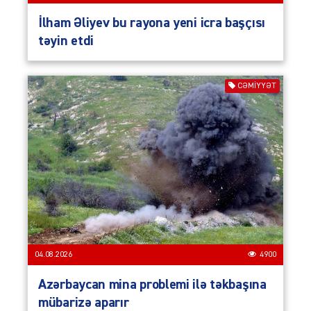
İlham Əliyev bu rayona yeni icra başçısı
təyin etdi
CƏMIYYƏT
04.08.2026
4900
Azərbaycan mina problemi ilə təkbaşına
mübarizə aparır