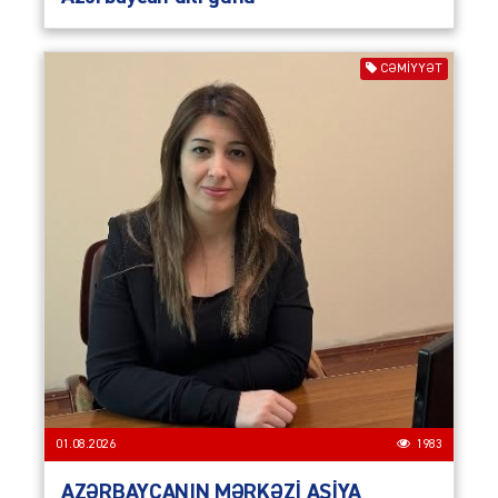
CƏMIYYƏT
01.08.2026
1983
AZƏRBAYCANIN MƏRKƏZİ ASİYA