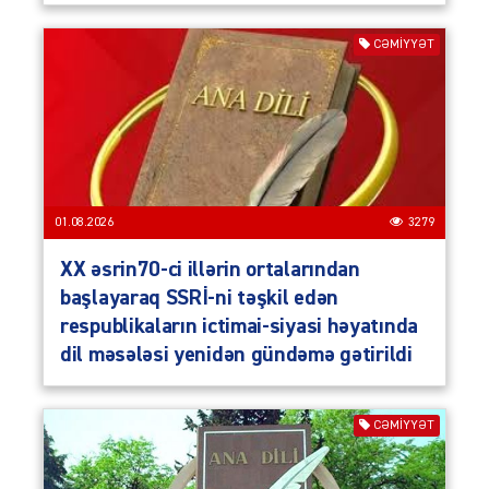
CƏMIYYƏT
01.08.2026
3279
XX əsrin70-ci illərin ortalarından
başlayaraq SSRİ-ni təşkil edən
respublikaların ictimai-siyasi həyatında
dil məsələsi yenidən gündəmə gətirildi
CƏMIYYƏT