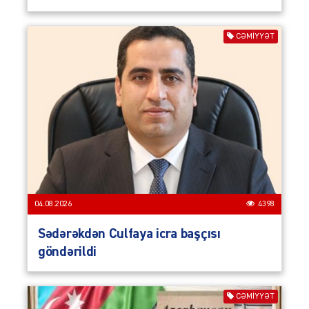
CƏMIYYƏT
04.08.2026
4398
Sədərəkdən Culfaya icra başçısı
göndərildi
CƏMIYYƏT