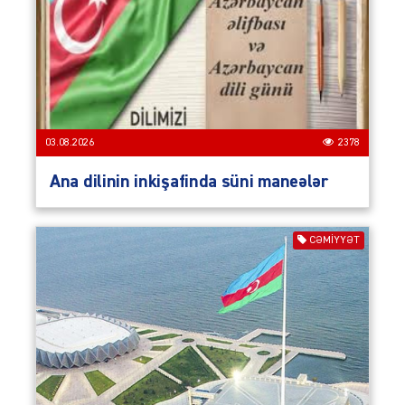
03.08.2026
2378
Ana dilinin inkişafinda süni maneələr
CƏMIYYƏT