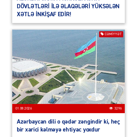
DÖVLƏTLƏRİ İLƏ ƏLAQƏLƏRİ YÜKSƏLƏN
XƏTLƏ İNKİŞAF EDİR!
CƏMIYYƏT
01.08.2026
3296
Azərbaycan dili o qədər zəngindir ki, heç
bir xarici kəlməyə ehtiyac yoxdur