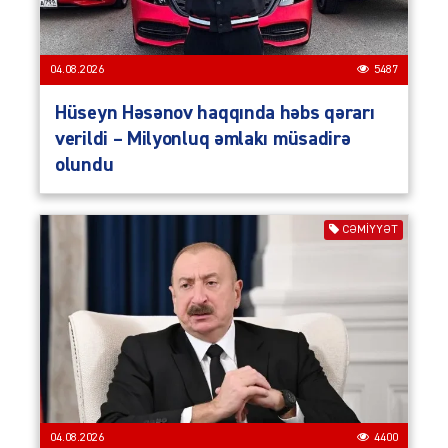
04.08.2026
5487
Hüseyn Həsənov haqqında həbs qərarı
verildi – Milyonluq əmlakı müsadirə
olundu
CƏMIYYƏT
04.08.2026
4400