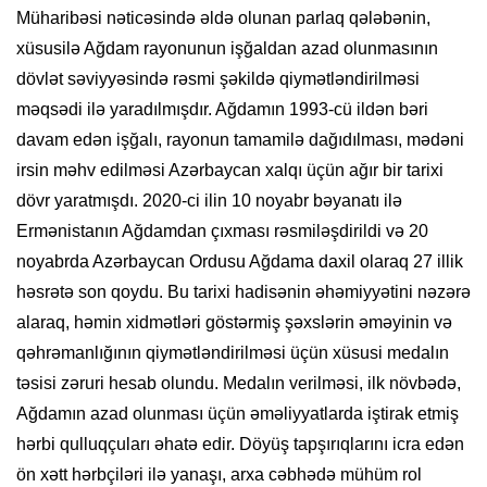
Müharibəsi nəticəsində əldə olunan parlaq qələbənin,
xüsusilə Ağdam rayonunun işğaldan azad olunmasının
dövlət səviyyəsində rəsmi şəkildə qiymətləndirilməsi
məqsədi ilə yaradılmışdır. Ağdamın 1993-cü ildən bəri
davam edən işğalı, rayonun tamamilə dağıdılması, mədəni
irsin məhv edilməsi Azərbaycan xalqı üçün ağır bir tarixi
dövr yaratmışdı. 2020-ci ilin 10 noyabr bəyanatı ilə
Ermənistanın Ağdamdan çıxması rəsmiləşdirildi və 20
noyabrda Azərbaycan Ordusu Ağdama daxil olaraq 27 illik
həsrətə son qoydu. Bu tarixi hadisənin əhəmiyyətini nəzərə
alaraq, həmin xidmətləri göstərmiş şəxslərin əməyinin və
qəhrəmanlığının qiymətləndirilməsi üçün xüsusi medalın
təsisi zəruri hesab olundu. Medalın verilməsi, ilk növbədə,
Ağdamın azad olunması üçün əməliyyatlarda iştirak etmiş
hərbi qulluqçuları əhatə edir. Döyüş tapşırıqlarını icra edən
ön xətt hərbçiləri ilə yanaşı, arxa cəbhədə mühüm rol