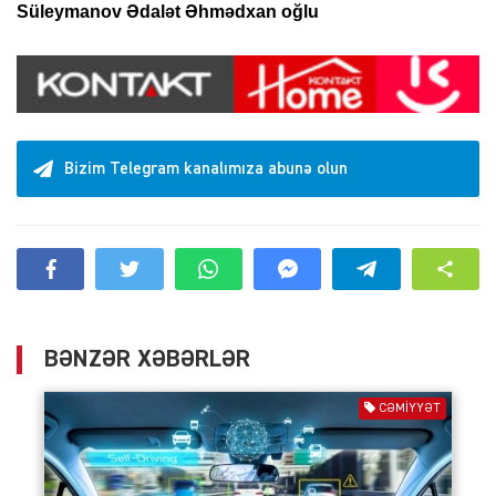
Süleymanov Ədalət Əhmədxan oğlu
Bizim Telegram kanalımıza abunə olun
BƏNZƏR XƏBƏRLƏR
CƏMIYYƏT