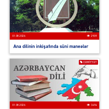
01.08.2026
2909
Ana dilinin inkişafında süni maneələr
CƏMIYYƏT
01.08.2026
3494