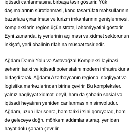
iqtisadi canlanmasına birbaşa təsir göstərir. Yük
daşımalarının sürətlənməsi, kənd təsərrüfatı məhsullarının
bazarlara çıxarılması və turizm imkanlarının genişlənməsi,
komplekslərin region üçün strateji əhəmiyyətini göstərir.
Eyni zamanda, iş yerlərinin açılması və xidmət sektorunun
inkişafı, yerli əhalinin rifahına müsbət təsir edir.
Ağdam Dəmir Yolu və Avtovağzal Kompleksi layihəsi,
şəhərin tarixi və iqtisadi potensialını modern infrastrukturla
birləşdirərək, Ağdamı Azərbaycanın regional nəqliyyat və
logistika mərkəzlərindən birinə çevirir. Bu komplekslər,
yalnız nəqliyyat xidməti deyil, həm də şəhərin sosial və
iqtisadi həyatının yenidən canlanmasının simvoludur.
Ağdam, uzun illər sonra, həm tarixi irsini qoruyaraq, həm
də gələcəyə doğru möhkəm addımlar ataraq, yenidən
həyat dolu şəhərə çevrilir.