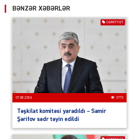
BƏNZƏR XƏBƏRLƏR
CƏMIYYƏT
07.08.2026
3773
Təşkilat komitəsi yaradıldı – Samir
Şərifov sədr təyin edildi