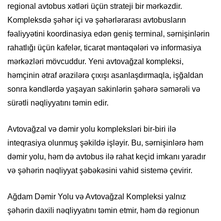
regional avtobus xətləri üçün strateji bir mərkəzdir.
Kompleksdə şəhər içi və şəhərlərarası avtobusların
fəaliyyətini koordinasiya edən geniş terminal, sərnişinlərin
rahatlığı üçün kafelər, ticarət məntəqələri və informasiya
mərkəzləri mövcuddur. Yeni avtovağzal kompleksi,
həmçinin ətraf ərazilərə çıxışı asanlaşdırmaqla, işğaldan
sonra kəndlərdə yaşayan sakinlərin şəhərə səmərəli və
sürətli nəqliyyatını təmin edir.
Avtovağzal və dəmir yolu kompleksləri bir-biri ilə
inteqrasiya olunmuş şəkildə işləyir. Bu, sərnişinlərə həm
dəmir yolu, həm də avtobus ilə rahat keçid imkanı yaradır
və şəhərin nəqliyyat şəbəkəsini vahid sistemə çevirir.
Ağdam Dəmir Yolu və Avtovağzal Kompleksi yalnız
şəhərin daxili nəqliyyatını təmin etmir, həm də regionun