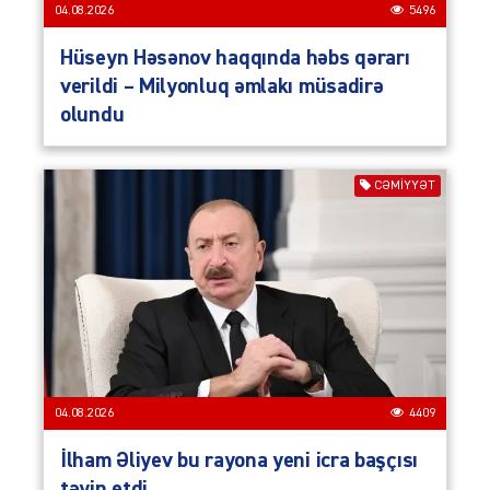
04.08.2026
5496
Hüseyn Həsənov haqqında həbs qərarı
verildi – Milyonluq əmlakı müsadirə
olundu
CƏMIYYƏT
04.08.2026
4409
İlham Əliyev bu rayona yeni icra başçısı
təyin etdi