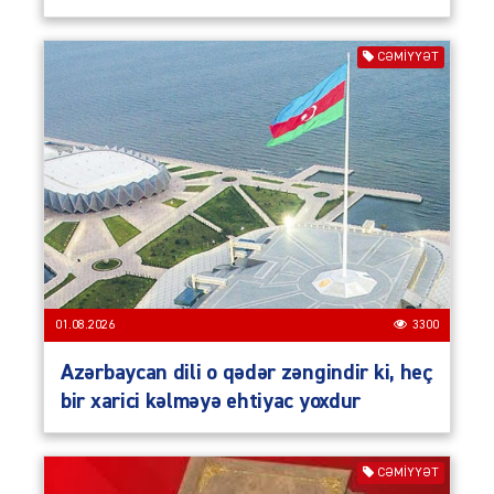
CƏMIYYƏT
01.08.2026
3300
Azərbaycan dili o qədər zəngindir ki, heç
bir xarici kəlməyə ehtiyac yoxdur
CƏMIYYƏT