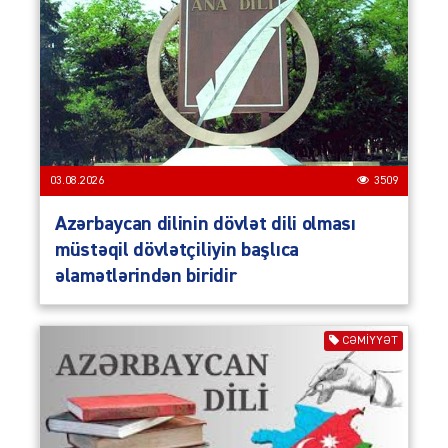
03.08.2026
3509
Azərbaycan dilinin dövlət dili olması
müstəqil dövlətçiliyin başlıca
əlamətlərindən biridir
CƏMIYYƏT