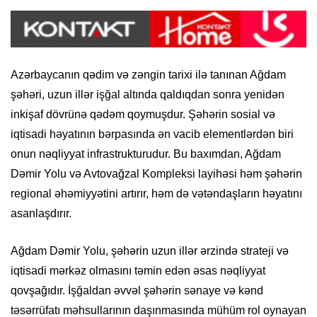
Azərbaycanın qədim və zəngin tarixi ilə tanınan Ağdam
şəhəri, uzun illər işğal altında qaldıqdan sonra yenidən
inkişaf dövrünə qədəm qoymuşdur. Şəhərin sosial və
iqtisadi həyatının bərpasında ən vacib elementlərdən biri
onun nəqliyyat infrastrukturudur. Bu baxımdan, Ağdam
Dəmir Yolu və Avtovağzal Kompleksi layihəsi həm şəhərin
regional əhəmiyyətini artırır, həm də vətəndaşların həyatını
asanlaşdırır.
Ağdam Dəmir Yolu, şəhərin uzun illər ərzində strateji və
iqtisadi mərkəz olmasını təmin edən əsas nəqliyyat
qovşağıdır. İşğaldan əvvəl şəhərin sənaye və kənd
təsərrüfatı məhsullarının daşınmasında mühüm rol oynayan