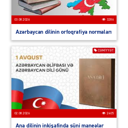
03.08.2026
3286
Azərbaycan dilinin orfoqrafiya normaları
CƏMIYYƏT
02.08.2026
2405
Ana dilinin inkişafinda süni maneələr