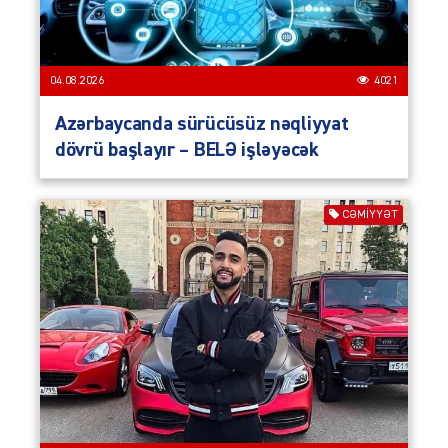
04.08.2026
4021
Azərbaycanda sürücüsüz nəqliyyat
dövrü başlayır – BELƏ işləyəcək
CƏMIYYƏT