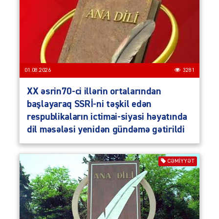
01.08.2026
3281
XX əsrin70-ci illərin ortalarından
başlayaraq SSRİ-ni təşkil edən
respublikaların ictimai-siyasi həyatında
dil məsələsi yenidən gündəmə gətirildi
CƏMIYYƏT