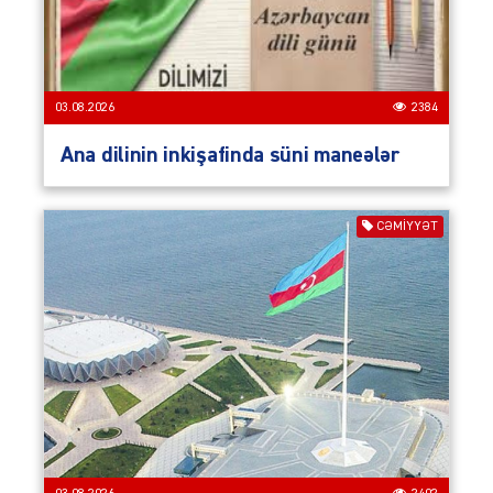
03.08.2026
2384
Ana dilinin inkişafinda süni maneələr
CƏMIYYƏT