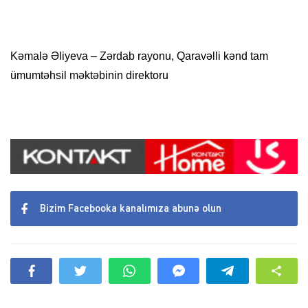
Kəmalə Əliyeva – Zərdab rayonu, Qaravəlli kənd tam
ümumtəhsil məktəbinin direktoru
Bizim Facebooka kanalımıza abunə olun