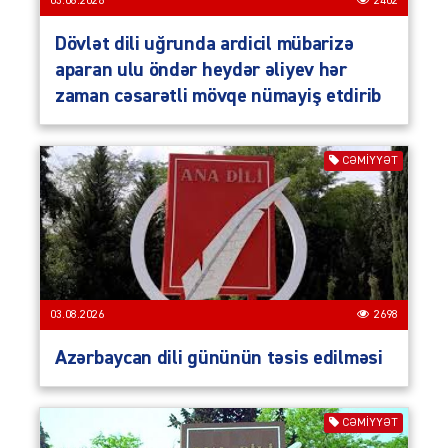
03.08.2026
2402
Dövlət dili uğrunda ardicil mübarizə
aparan ulu öndər heydər əliyev hər
zaman cəsarətli mövqe nümayiş etdirib
CƏMIYYƏT
03.08.2026
2698
Azərbaycan dili gününün təsis edilməsi
CƏMIYYƏT