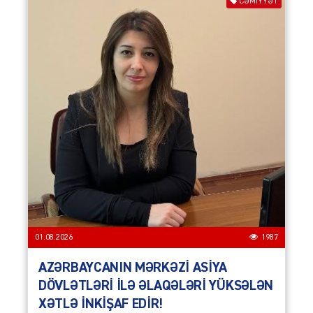
CƏMIYYƏT
01.08.2026
1987
AZƏRBAYCANIN MƏRKƏZİ ASİYA
DÖVLƏTLƏRİ İLƏ ƏLAQƏLƏRİ YÜKSƏLƏN
XƏTLƏ İNKİŞAF EDİR!