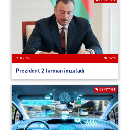
CƏMIYYƏT
07.08.2026
5476
Prezident 2 fərman imzaladı
CƏMIYYƏT