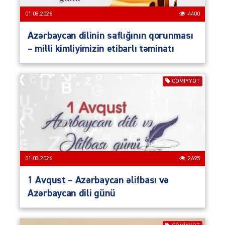
01.08.2026
4400
Azərbaycan dilinin saflığının qorunması
– milli kimliyimizin etibarlı təminatı
CƏMIYYƏT
01.08.2026
2695
1 Avqust – Azərbaycan əlifbası və
Azərbaycan dili günü