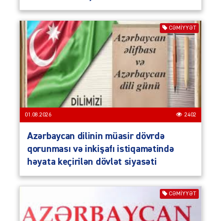
CƏMIYYƏT
01.08.2026
2402
Azərbaycan dilinin müasir dövrdə
qorunması və inkişafı istiqamətində
həyata keçirilən dövlət siyasəti
CƏMIYYƏT