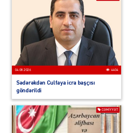
04.08.2026
4404
Sədərəkdən Culfaya icra başçısı
göndərildi
CƏMIYYƏT