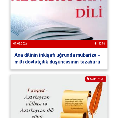
01.08.2026
3276
Ana dilinin inkişafı uğrunda mübarizə –
milli dövlətçilik düşüncəsinin təzahürü
CƏMIYYƏT