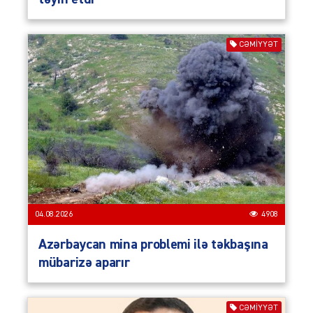
CƏMIYYƏT
04.08.2026
4908
Azərbaycan mina problemi ilə təkbaşına
mübarizə aparır
CƏMIYYƏT