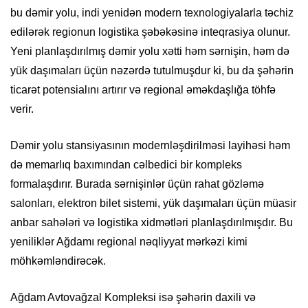
bu dəmir yolu, indi yenidən modern texnologiyalarla təchiz
edilərək regionun logistika şəbəkəsinə inteqrasiya olunur.
Yeni planlaşdırılmış dəmir yolu xətti həm sərnişin, həm də
yük daşımaları üçün nəzərdə tutulmuşdur ki, bu da şəhərin
ticarət potensialını artırır və regional əməkdaşlığa töhfə
verir.
Dəmir yolu stansiyasının modernləşdirilməsi layihəsi həm
də memarlıq baxımından cəlbedici bir kompleks
formalaşdırır. Burada sərnişinlər üçün rahat gözləmə
salonları, elektron bilet sistemi, yük daşımaları üçün müasir
anbar sahələri və logistika xidmətləri planlaşdırılmışdır. Bu
yeniliklər Ağdamı regional nəqliyyat mərkəzi kimi
möhkəmləndirəcək.
Ağdam Avtovağzal Kompleksi isə şəhərin daxili və