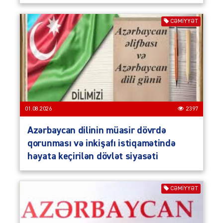
CƏMIYYƏT
01.08.2026
2397
Azərbaycan dilinin müasir dövrdə
qorunması və inkişafı istiqamətində
həyata keçirilən dövlət siyasəti
CƏMIYYƏT