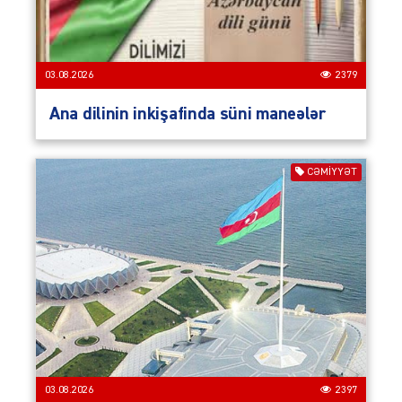
03.08.2026
2379
Ana dilinin inkişafinda süni maneələr
CƏMIYYƏT
03.08.2026
2397