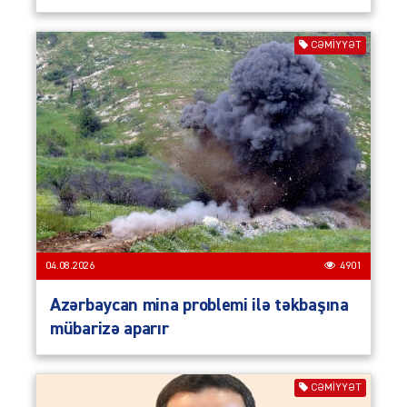
CƏMIYYƏT
04.08.2026
4901
Azərbaycan mina problemi ilə təkbaşına
mübarizə aparır
CƏMIYYƏT