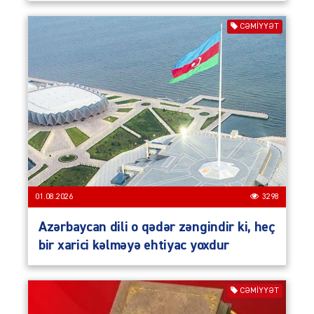
CƏMIYYƏT
01.08.2026
3298
Azərbaycan dili o qədər zəngindir ki, heç
bir xarici kəlməyə ehtiyac yoxdur
CƏMIYYƏT