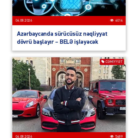
04.08.2026
4014
Azərbaycanda sürücüsüz nəqliyyat
dövrü başlayır – BELƏ işləyəcək
CƏMIYYƏT
04.08.2026
5489