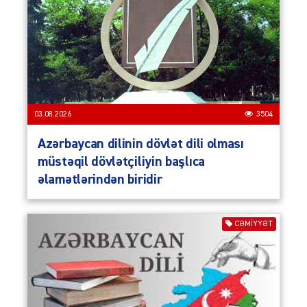
03.08.2026
3504
Azərbaycan dilinin dövlət dili olması
müstəqil dövlətçiliyin başlıca
əlamətlərindən biridir
CƏMIYYƏT