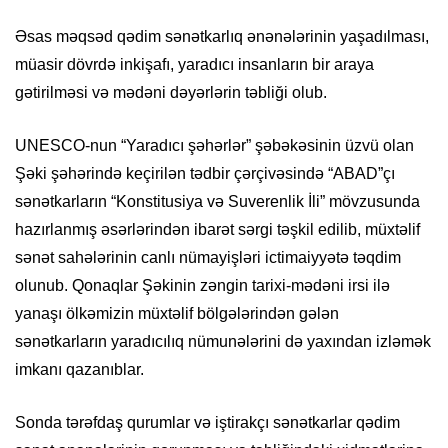
Əsas məqsəd qədim sənətkarlıq ənənələrinin yaşadılması,
müasir dövrdə inkişafı, yaradıcı insanların bir araya
gətirilməsi və mədəni dəyərlərin təbliği olub.
UNESCO-nun “Yaradıcı şəhərlər” şəbəkəsinin üzvü olan
Şəki şəhərində keçirilən tədbir çərçivəsində “ABAD”çı
sənətkarların “Konstitusiya və Suverenlik İli” mövzusunda
hazırlanmış əsərlərindən ibarət sərgi təşkil edilib, müxtəlif
sənət sahələrinin canlı nümayişləri ictimaiyyətə təqdim
olunub. Qonaqlar Şəkinin zəngin tarixi-mədəni irsi ilə
yanaşı ölkəmizin müxtəlif bölgələrindən gələn
sənətkarların yaradıcılıq nümunələrini də yaxından izləmək
imkanı qazanıblar.
Sonda tərəfdaş qurumlar və iştirakçı sənətkarlar qədim