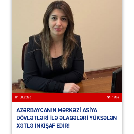
01.08.2026
1984
AZƏRBAYCANIN MƏRKƏZİ ASİYA
DÖVLƏTLƏRİ İLƏ ƏLAQƏLƏRİ YÜKSƏLƏN
XƏTLƏ İNKİŞAF EDİR!