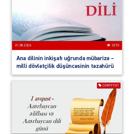
01.08.2026
3270
Ana dilinin inkişafı uğrunda mübarizə –
milli dövlətçilik düşüncəsinin təzahürü
CƏMIYYƏT