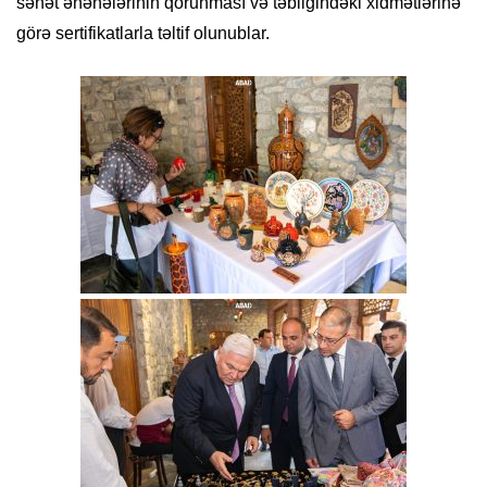
sənət ənənələrinin qorunması və təbliğindəki xidmətlərinə
görə sertifikatlarla təltif olunublar.