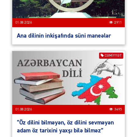
01.08.2026
2911
Ana dilinin inkişafında süni maneələr
CƏMIYYƏT
01.08.2026
3495
“Öz dilini bilməyən, öz dilini sevməyən
adam öz tarixini yaxşı bilə bilməz”