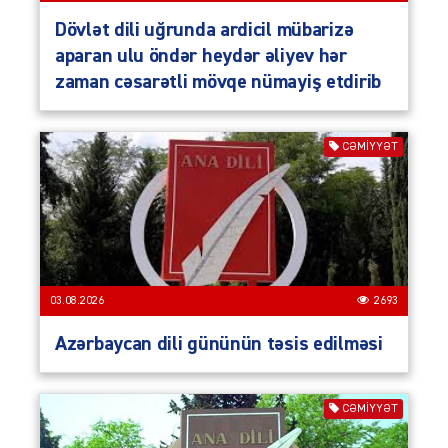
Dövlət dili uğrunda ardicil mübarizə
aparan ulu öndər heydər əliyev hər
zaman cəsarətli mövqe nümayiş etdirib
CƏMIYYƏT
03.08.2026
2693
Azərbaycan dili gününün təsis edilməsi
CƏMIYYƏT