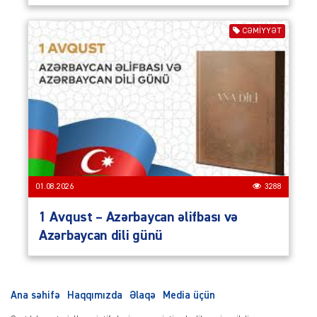
CƏMIYYƏT
01.08.2026
3288
1 Avqust – Azərbaycan əlifbası və
Azərbaycan dili günü
Ana səhifə
Haqqımızda
Əlaqə
Media üçün