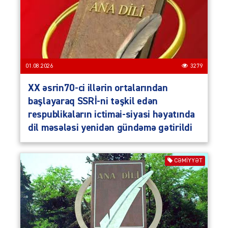
01.08.2026
3279
XX əsrin70-ci illərin ortalarından
başlayaraq SSRİ-ni təşkil edən
respublikaların ictimai-siyasi həyatında
dil məsələsi yenidən gündəmə gətirildi
CƏMIYYƏT