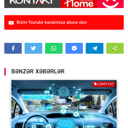
Bizim Youtube kanalımıza abunə olun
BƏNZƏR XƏBƏRLƏR
CƏMIYYƏT