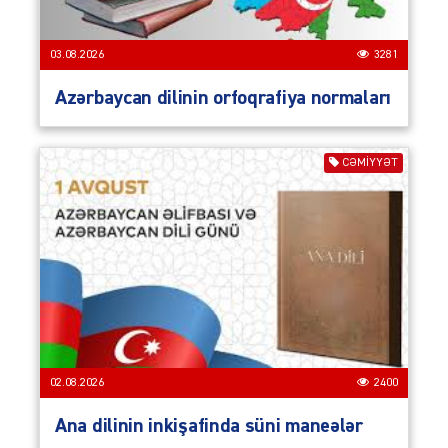
03.08.2026
3281
Azərbaycan dilinin orfoqrafiya normaları
CƏMIYYƏT
02.08.2026
2400
Ana dilinin inkişafinda süni maneələr