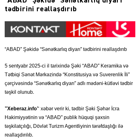
“ABAD” Şəkidə “Sənətkarlıq diyarı”
tədbirini reallaşdırıb
“ABAD” Şəkidə “Sənətkarlıq diyarı” tədbirini reallaşdırıb
5 sentyabr 2025-ci il tarixində Şəki “ABAD” Keramika və
Tətbiqi Sənət Mərkəzində “Konstitusiya və Suverenlik İli”
çərçivəsində “Sənətkarlıq diyarı” adlı mədəni-kütləvi tədbir
təşkil olunub.
”Xeberaz.info’
‘ xəbər verir ki, tədbir Şəki Şəhər İcra
Hakimiyyətinin və “ABAD” publik hüquqi şəxsin
təşkilatçılığı, Dövlət Turizm Agentliyinin tərəfdaşlığı ilə
reallaşdırılıb.