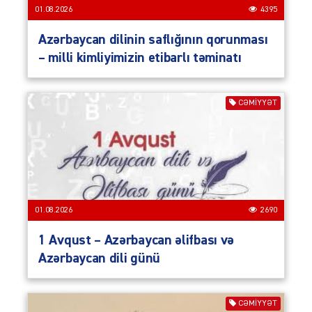
01.08.2026
4395
Azərbaycan dilinin saflığının qorunması
– milli kimliyimizin etibarlı təminatı
CƏMIYYƏT
01.08.2026
2690
1 Avqust – Azərbaycan əlifbası və
Azərbaycan dili günü
CƏMIYYƏT