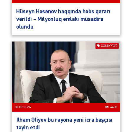
Hüseyn Həsənov haqqında həbs qərarı
verildi – Milyonluq əmlakı müsadirə
olundu
CƏMIYYƏT
04.08.2026
4403
İlham Əliyev bu rayona yeni icra başçısı
təyin etdi