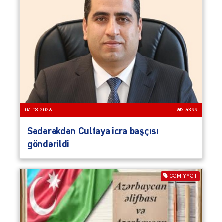
04.08.2026
4399
Sədərəkdən Culfaya icra başçısı
göndərildi
CƏMIYYƏT