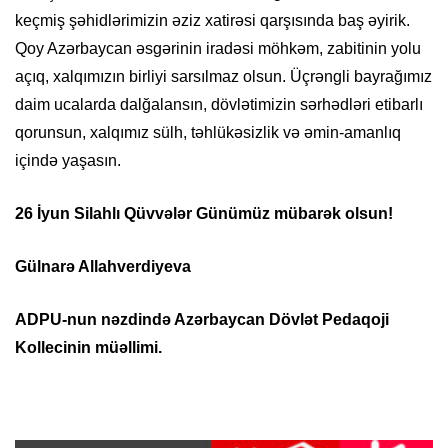
keçmiş şəhidlərimizin əziz xatirəsi qarşısında baş əyirik.
Qoy Azərbaycan əsgərinin iradəsi möhkəm, zabitinin yolu
açıq, xalqımızın birliyi sarsılmaz olsun. Üçrəngli bayrağımız
daim ucalarda dalğalansın, dövlətimizin sərhədləri etibarlı
qorunsun, xalqımız sülh, təhlükəsizlik və əmin-amanlıq
içində yaşasın.
26 İyun Silahlı Qüvvələr Günümüz mübarək olsun!
Gülnarə Allahverdiyeva
ADPU-nun nəzdində Azərbaycan Dövlət Pedaqoji
Kollecinin müəllimi.