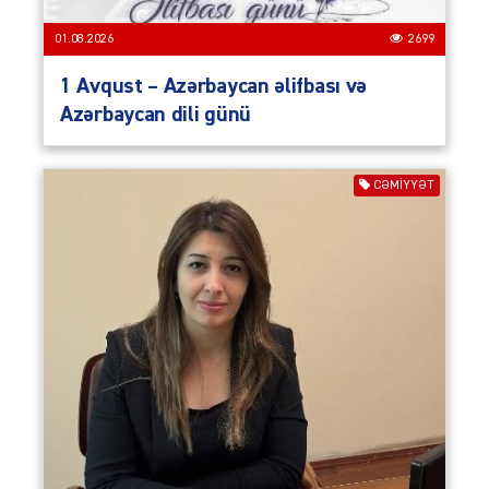
01.08.2026
2699
1 Avqust – Azərbaycan əlifbası və
Azərbaycan dili günü
CƏMIYYƏT