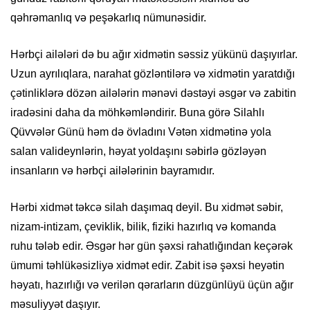
qəhrəmanlıq və peşəkarlıq nümunəsidir.
Hərbçi ailələri də bu ağır xidmətin səssiz yükünü daşıyırlar.
Uzun ayrılıqlara, narahat gözləntilərə və xidmətin yaratdığı
çətinliklərə dözən ailələrin mənəvi dəstəyi əsgər və zabitin
iradəsini daha da möhkəmləndirir. Buna görə Silahlı
Qüvvələr Günü həm də övladını Vətən xidmətinə yola
salan valideynlərin, həyat yoldaşını səbirlə gözləyən
insanların və hərbçi ailələrinin bayramıdır.
Hərbi xidmət təkcə silah daşımaq deyil. Bu xidmət səbir,
nizam-intizam, çeviklik, bilik, fiziki hazırlıq və komanda
ruhu tələb edir. Əsgər hər gün şəxsi rahatlığından keçərək
ümumi təhlükəsizliyə xidmət edir. Zabit isə şəxsi heyətin
həyatı, hazırlığı və verilən qərarların düzgünlüyü üçün ağır
məsuliyyət daşıyır.