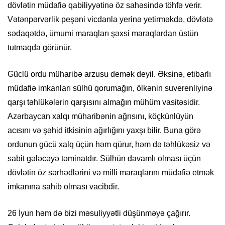
dövlətin müdafiə qabiliyyətinə öz sahəsində töhfə verir.
Vətənpərvərlik peşəni vicdanla yerinə yetirməkdə, dövlətə
sədaqətdə, ümumi maraqları şəxsi maraqlardan üstün
tutmaqda görünür.
Güclü ordu müharibə arzusu demək deyil. Əksinə, etibarlı
müdafiə imkanları sülhü qorumağın, ölkənin suverenliyinə
qarşı təhlükələrin qarşısını almağın mühüm vasitəsidir.
Azərbaycan xalqı müharibənin ağrısını, köçkünlüyün
acısını və şəhid itkisinin ağırlığını yaxşı bilir. Buna görə
ordunun gücü xalq üçün həm qürur, həm də təhlükəsiz və
sabit gələcəyə təminatdır. Sülhün davamlı olması üçün
dövlətin öz sərhədlərini və milli maraqlarını müdafiə etmək
imkanına sahib olması vacibdir.
26 İyun həm də bizi məsuliyyətli düşünməyə çağırır.