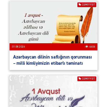
CƏMIYYƏT
01.08.2026
4404
Azərbaycan dilinin saflığının qorunması
– milli kimliyimizin etibarlı təminatı
CƏMIYYƏT