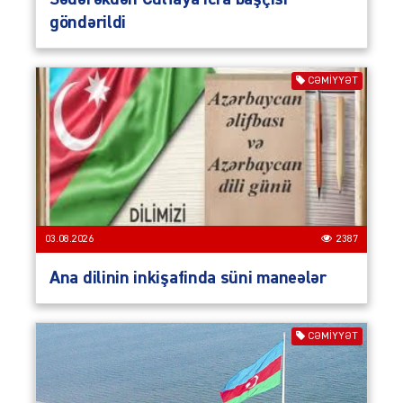
göndərildi
CƏMIYYƏT
03.08.2026
2387
Ana dilinin inkişafinda süni maneələr
CƏMIYYƏT