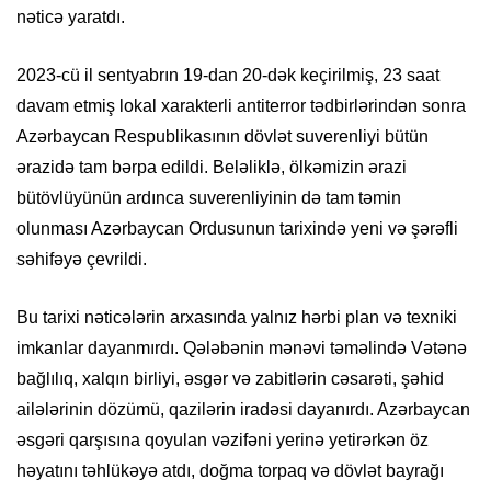
nəticə yaratdı.
2023-cü il sentyabrın 19-dan 20-dək keçirilmiş, 23 saat
davam etmiş lokal xarakterli antiterror tədbirlərindən sonra
Azərbaycan Respublikasının dövlət suverenliyi bütün
ərazidə tam bərpa edildi. Beləliklə, ölkəmizin ərazi
bütövlüyünün ardınca suverenliyinin də tam təmin
olunması Azərbaycan Ordusunun tarixində yeni və şərəfli
səhifəyə çevrildi.
Bu tarixi nəticələrin arxasında yalnız hərbi plan və texniki
imkanlar dayanmırdı. Qələbənin mənəvi təməlində Vətənə
bağlılıq, xalqın birliyi, əsgər və zabitlərin cəsarəti, şəhid
ailələrinin dözümü, qazilərin iradəsi dayanırdı. Azərbaycan
əsgəri qarşısına qoyulan vəzifəni yerinə yetirərkən öz
həyatını təhlükəyə atdı, doğma torpaq və dövlət bayrağı