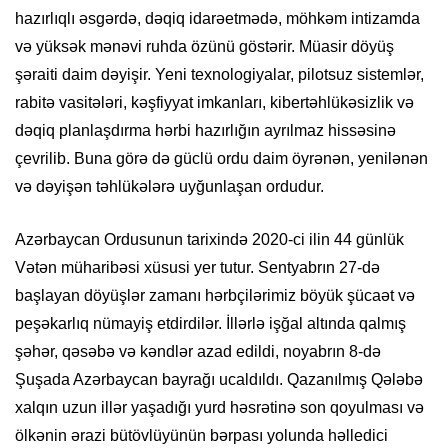
hazırlıqlı əsgərdə, dəqiq idarəetmədə, möhkəm intizamda
və yüksək mənəvi ruhda özünü göstərir. Müasir döyüş
şəraiti daim dəyişir. Yeni texnologiyalar, pilotsuz sistemlər,
rabitə vasitələri, kəşfiyyat imkanları, kibertəhlükəsizlik və
dəqiq planlaşdırma hərbi hazırlığın ayrılmaz hissəsinə
çevrilib. Buna görə də güclü ordu daim öyrənən, yenilənən
və dəyişən təhlükələrə uyğunlaşan ordudur.
Azərbaycan Ordusunun tarixində 2020-ci ilin 44 günlük
Vətən müharibəsi xüsusi yer tutur. Sentyabrın 27-də
başlayan döyüşlər zamanı hərbçilərimiz böyük şücaət və
peşəkarlıq nümayiş etdirdilər. İllərlə işğal altında qalmış
şəhər, qəsəbə və kəndlər azad edildi, noyabrın 8-də
Şuşada Azərbaycan bayrağı ucaldıldı. Qazanılmış Qələbə
xalqın uzun illər yaşadığı yurd həsrətinə son qoyulması və
ölkənin ərazi bütövlüyünün bərpası yolunda həlledici