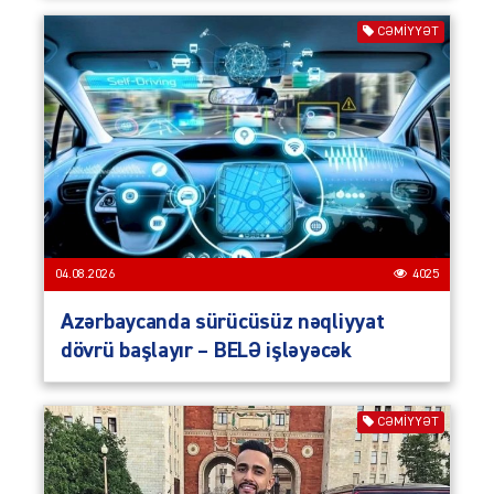
CƏMIYYƏT
04.08.2026
4025
Azərbaycanda sürücüsüz nəqliyyat
dövrü başlayır – BELƏ işləyəcək
CƏMIYYƏT