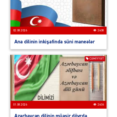
02.08.2026
2408
Ana dilinin inkişafinda süni maneələr
CƏMIYYƏT
01.08.2026
2406
Azərbaycan dilinin müasir dövrdə