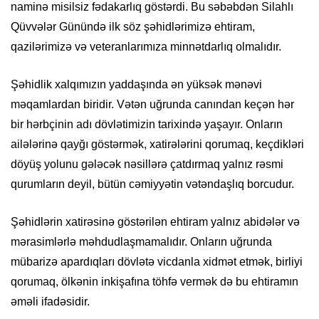
naminə misilsiz fədakarlıq göstərdi. Bu səbəbdən Silahlı
Qüvvələr Günündə ilk söz şəhidlərimizə ehtiram,
qazilərimizə və veteranlarımıza minnətdarlıq olmalıdır.
Şəhidlik xalqımızın yaddaşında ən yüksək mənəvi
məqamlardan biridir. Vətən uğrunda canından keçən hər
bir hərbçinin adı dövlətimizin tarixində yaşayır. Onların
ailələrinə qayğı göstərmək, xatirələrini qorumaq, keçdikləri
döyüş yolunu gələcək nəsillərə çatdırmaq yalnız rəsmi
qurumların deyil, bütün cəmiyyətin vətəndaşlıq borcudur.
Şəhidlərin xatirəsinə göstərilən ehtiram yalnız abidələr və
mərasimlərlə məhdudlaşmamalıdır. Onların uğrunda
mübarizə apardıqları dövlətə vicdanla xidmət etmək, birliyi
qorumaq, ölkənin inkişafına töhfə vermək də bu ehtiramın
əməli ifadəsidir.