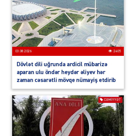
03.08.2026
2405
Dövlət dili uğrunda ardicil mübarizə
aparan ulu öndər heydər əliyev hər
zaman cəsarətli mövqe nümayiş etdirib
CƏMIYYƏT