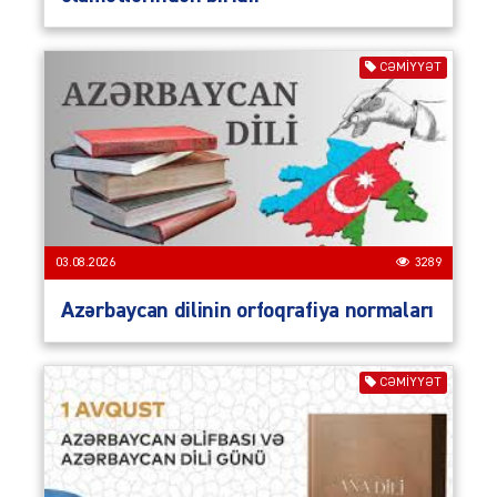
CƏMIYYƏT
03.08.2026
3289
Azərbaycan dilinin orfoqrafiya normaları
CƏMIYYƏT