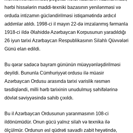
hərbi hissələrin maddi-texniki bazasının yenilənməsi və
orduda intizamın gücləndirilməsi istiqamətində ardıcıl
addımlar atıldı. 1998-ci il mayın 22-də imzalanmış fərmanla
1918-ci ildə Əlahiddə Azərbaycan Korpusunun yaradıldığı
26 iyun tarixi Azərbaycan Respublikasının Silahlı Qüvvələri
Günü elan edildi.
Bu qərar sadəcə bayram gününün müəyyənləşdirilməsi
deyildi. Bununla Cümhuriyyət ordusu ilə müasir
Azərbaycan Ordusu arasında tarixi varislik rəsmən
təsdiqləndi, milli hərb tarixinin unudulmuş səhifələrinə
dövlət səviyyəsində sahib çıxıldı.
Bu il Azərbaycan Ordusunun yaranmasının 108-ci
ildönümüdür. Onun gücü yalnız silah və texnika ilə
ölçülmür. Ordunun əsl qüdrəti savadlı zabit heyətində,