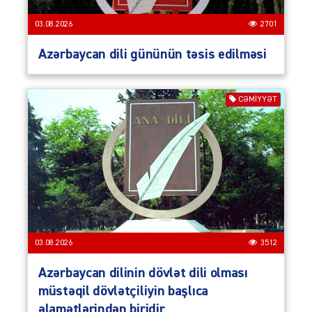
03.08.2026
2701
Azərbaycan dili gününün təsis edilməsi
CƏMIYYƏT
03.08.2026
3512
Azərbaycan dilinin dövlət dili olması
müstəqil dövlətçiliyin başlıca
əlamətlərindən biridir