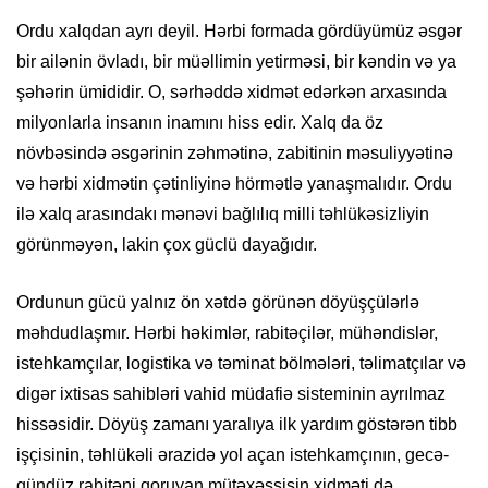
Ordu xalqdan ayrı deyil. Hərbi formada gördüyümüz əsgər
bir ailənin övladı, bir müəllimin yetirməsi, bir kəndin və ya
şəhərin ümididir. O, sərhəddə xidmət edərkən arxasında
milyonlarla insanın inamını hiss edir. Xalq da öz
növbəsində əsgərinin zəhmətinə, zabitinin məsuliyyətinə
və hərbi xidmətin çətinliyinə hörmətlə yanaşmalıdır. Ordu
ilə xalq arasındakı mənəvi bağlılıq milli təhlükəsizliyin
görünməyən, lakin çox güclü dayağıdır.
Ordunun gücü yalnız ön xətdə görünən döyüşçülərlə
məhdudlaşmır. Hərbi həkimlər, rabitəçilər, mühəndislər,
istehkamçılar, logistika və təminat bölmələri, təlimatçılar və
digər ixtisas sahibləri vahid müdafiə sisteminin ayrılmaz
hissəsidir. Döyüş zamanı yaralıya ilk yardım göstərən tibb
işçisinin, təhlükəli ərazidə yol açan istehkamçının, gecə-
gündüz rabitəni qoruyan mütəxəssisin xidməti də