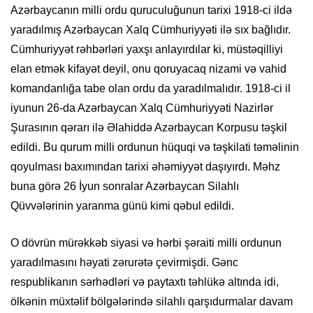
Azərbaycanın milli ordu quruculuğunun tarixi 1918-ci ildə
yaradılmış Azərbaycan Xalq Cümhuriyyəti ilə sıx bağlıdır.
Cümhuriyyət rəhbərləri yaxşı anlayırdılar ki, müstəqilliyi
elan etmək kifayət deyil, onu qoruyacaq nizami və vahid
komandanlığa tabe olan ordu da yaradılmalıdır. 1918-ci il
iyunun 26-da Azərbaycan Xalq Cümhuriyyəti Nazirlər
Şurasının qərarı ilə Əlahiddə Azərbaycan Korpusu təşkil
edildi. Bu qurum milli ordunun hüquqi və təşkilati təməlinin
qoyulması baxımından tarixi əhəmiyyət daşıyırdı. Məhz
buna görə 26 İyun sonralar Azərbaycan Silahlı
Qüvvələrinin yaranma günü kimi qəbul edildi.
O dövrün mürəkkəb siyasi və hərbi şəraiti milli ordunun
yaradılmasını həyati zərurətə çevirmişdi. Gənc
respublikanın sərhədləri və paytaxtı təhlükə altında idi,
ölkənin müxtəlif bölgələrində silahlı qarşıdurmalar davam