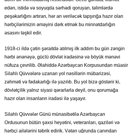
edən, istidə və soyuqda sərhədi qoruyan, təlimlərdə
peşəkarlığını artıran, hər an veriləcək tapşırığa hazır olan
hərbçilərimizin əməyini dərk etmək bu minnətdarlığın
əsasını təşkil edir.
1918-ci ildə çətin şəraitdə atılmış ilk addım bu gün zəngin
hərbi ənənəyə, güclü dövlət iradəsinə və böyük mənəvi
nüfuza çevrilib. Əlahiddə Azərbaycan Korpusundan müasir
Silahlı Qüvvələrə uzanan yol nəsillərin mübarizəsi,
zəhməti və fədakarlığı ilə yazılıb. Bu yol bizə göstərir ki,
dövlətçilik yalnız siyasi qərarlarla deyil, onu qorumağa
hazır olan insanların iradəsi ilə yaşayır.
Silahlı Qüvvələr Günü münasibətilə Azərbaycan
Ordusunun bütün şəxsi heyətini, veteranları, qaziləri və
hərbçi ailələrini təbrik edirik. Vətən uğrunda canından