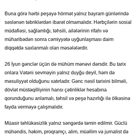
Buna görə hərbi peşəyə hörmət yalnız bayram günlərində
səslənən təbriklərdən ibarət olmamalıdır. Hərbçilərin sosial
müdafiəsi, sağlamlığı, təhsili, ailələrinin rifahı və
müharibədən sonra cəmiyyətə uyğunlaşması daim
diqqətdə saxlanmalı olan məsələlərdir.
26 İyun gənclər üçün də mühüm mənəvi dərsdir. Bu tarix
onlara Vətəni sevməyin yalnız duyğu deyil, həm də
məsuliyyət olduğunu xatırladır. Gənc nəsil tarixini bilməli,
dövlət müstəqilliyinin hansı çətinliklər hesabına
qorunduğunu anlamalı, təhsil və peşə hazırlığı ilə ölkəsinə
fayda verməyə çalışmalıdır.
Müasir təhlükəsizlik yalnız səngərdə təmin edilmir. Güclü
mühəndis, həkim, proqramçı, alim, müəllim və jurnalist də