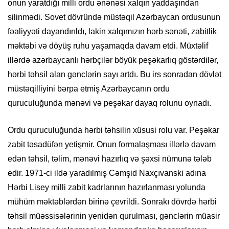
onun yaratdığı milli ordu ənənəsi xalqın yaddaşından
silinmədi. Sovet dövründə müstəqil Azərbaycan ordusunun
fəaliyyəti dayandırıldı, lakin xalqımızın hərb sənəti, zabitlik
məktəbi və döyüş ruhu yaşamaqda davam etdi. Müxtəlif
illərdə azərbaycanlı hərbçilər böyük peşəkarlıq göstərdilər,
hərbi təhsil alan gənclərin sayı artdı. Bu irs sonradan dövlət
müstəqilliyini bərpa etmiş Azərbaycanın ordu
quruculuğunda mənəvi və peşəkar dayaq rolunu oynadı.
Ordu quruculuğunda hərbi təhsilin xüsusi rolu var. Peşəkar
zabit təsadüfən yetişmir. Onun formalaşması illərlə davam
edən təhsil, təlim, mənəvi hazırlıq və şəxsi nümunə tələb
edir. 1971-ci ildə yaradılmış Cəmşid Naxçıvanski adına
Hərbi Lisey milli zabit kadrlarının hazırlanması yolunda
mühüm məktəblərdən birinə çevrildi. Sonrakı dövrdə hərbi
təhsil müəssisələrinin yenidən qurulması, gənclərin müasir