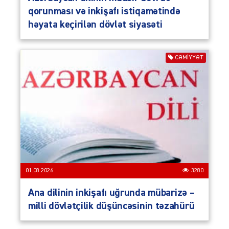
qorunması və inkişafı istiqamətində
həyata keçirilən dövlət siyasəti
CƏMIYYƏT
01.08.2026
3280
Ana dilinin inkişafı uğrunda mübarizə –
milli dövlətçilik düşüncəsinin təzahürü