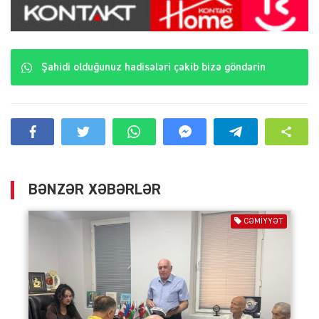
Şahidi olduğunuz hadisələri çəkib bizə göndərin
BƏNZƏR XƏBƏRLƏR
CƏMIYYƏT