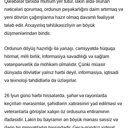
Qələbələr tarixdə mühüm yer tutur, lakin əldə olunan
nəticələri qorumaq, ordunun peşəkarlığını daim artırmaq və
yeni dövrün çağırışlarına hazır olmaq davamlı fəaliyyət
tələb edir. Arxayınlıq təhlükəsizliyin ən böyük
düşmənlərindən biridir.
Ordunun döyüş hazırlığı ilə yanaşı, cəmiyyətdə hüquqa
hörmət, milli birlik, informasiya savadlılığı və sağlam
vətənpərvərlik də möhkəm olmalıdır. Çünki müasir
dünyada dövlətlər yalnız hərbi deyil, informasiya, iqtisadi
və texnoloji təhdidlərlə də üzləşirlər.
26 İyun günü hərbi hissələrdə, şəhər və rayonlarda
keçirilən mərasimlər, şəhidlərin xatirəsinin yad edilməsi və
veteranlarla görüşlər xalqın öz ordusuna ehtiramının
ifadəsidir. Lakin bu bayramın ən böyük mənası səssiz və
dərin bir minnətdarlıq hissindədir. Gecə-gündüz xidmət