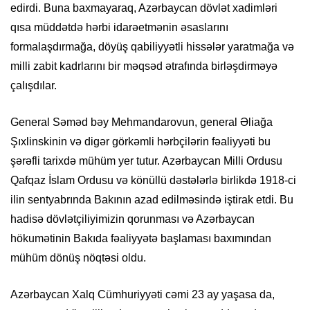
edirdi. Buna baxmayaraq, Azərbaycan dövlət xadimləri
qısa müddətdə hərbi idarəetmənin əsaslarını
formalaşdırmağa, döyüş qabiliyyətli hissələr yaratmağa və
milli zabit kadrlarını bir məqsəd ətrafında birləşdirməyə
çalışdılar.
General Səməd bəy Mehmandarovun, general Əliağa
Şıxlinskinin və digər görkəmli hərbçilərin fəaliyyəti bu
şərəfli tarixdə mühüm yer tutur. Azərbaycan Milli Ordusu
Qafqaz İslam Ordusu və könüllü dəstələrlə birlikdə 1918-ci
ilin sentyabrında Bakının azad edilməsində iştirak etdi. Bu
hadisə dövlətçiliyimizin qorunması və Azərbaycan
hökumətinin Bakıda fəaliyyətə başlaması baxımından
mühüm dönüş nöqtəsi oldu.
Azərbaycan Xalq Cümhuriyyəti cəmi 23 ay yaşasa da,