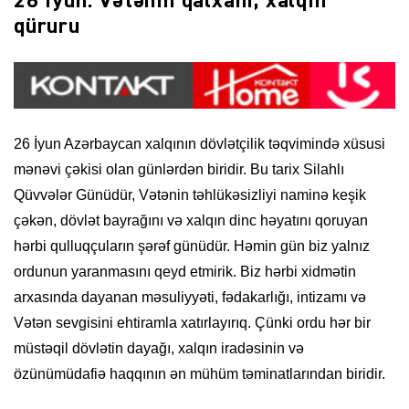
26 İyun: Vətənin qalxanı, xalqın
qüruru
26 İyun Azərbaycan xalqının dövlətçilik təqvimində xüsusi
mənəvi çəkisi olan günlərdən biridir. Bu tarix Silahlı
Qüvvələr Günüdür, Vətənin təhlükəsizliyi naminə keşik
çəkən, dövlət bayrağını və xalqın dinc həyatını qoruyan
hərbi qulluqçuların şərəf günüdür. Həmin gün biz yalnız
ordunun yaranmasını qeyd etmirik. Biz hərbi xidmətin
arxasında dayanan məsuliyyəti, fədakarlığı, intizamı və
Vətən sevgisini ehtiramla xatırlayırıq. Çünki ordu hər bir
müstəqil dövlətin dayağı, xalqın iradəsinin və
özünümüdafiə haqqının ən mühüm təminatlarından biridir.