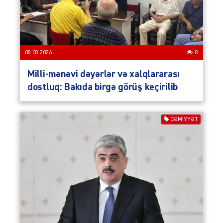
08.08.2026
8
Milli-mənəvi dəyərlər və xalqlararası
dostluq: Bakıda birgə görüş keçirilib
CƏMIYYƏT