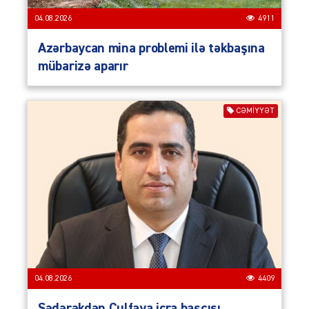
04.08.2026
4911
Azərbaycan mina problemi ilə təkbaşına
mübarizə aparır
CƏMIYYƏT
04.08.2026
4409
Sədərəkdən Culfaya icra başçısı