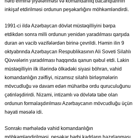
hərb elminə yiyələnməsi və komandanlıq bacarıqlarının
inkişaf etdirilməsi ordunun peşəkarlığını möhkəmləndirdi.
1991-ci ildə Azərbaycan dövlət müstəqilliyini bərpa
etdikdən sonra milli ordunun yenidən yaradılması qarşıda
duran ən vacib vəzifələrdən birinə çevrildi. Həmin ilin 9
oktyabrında Azərbaycan Respublikasının Ali Soveti Silahlı
Qüvvələrin yaradılması haqqında qanun qəbul etdi. Lakin
müstəqilliyin ilk illərində ölkədəki siyasi böhran, vahid
komandanlığın zəifliyi, nizamsız silahlı birləşmələrin
mövcudluğu və davam edən müharibə ordu quruculuğunu
çətinləşdirirdi. Nizami, intizamlı və dövlətə tabe olan
ordunun formalaşdırılması Azərbaycanın mövcudluğu üçün
həyati məsələ idi.
Sonrakı mərhələdə vahid komandanlığın
möhkəmləndirilməsi, peşəkar hərbi kadrların hazırlanması,