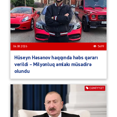
04.08.2026
5499
Hüseyn Həsənov haqqında həbs qərarı
verildi – Milyonluq əmlakı müsadirə
olundu
CƏMIYYƏT