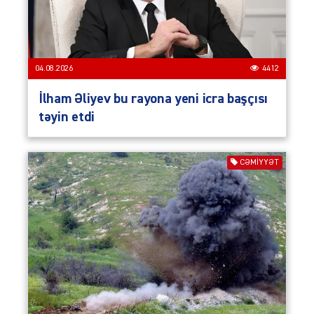
04.08.2026
4412
İlham Əliyev bu rayona yeni icra başçısı
təyin etdi
CƏMIYYƏT