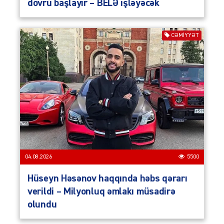
dövrü başlayır – BELƏ işləyəcək
CƏMIYYƏT
04.08.2026
5500
Hüseyn Həsənov haqqında həbs qərarı
verildi – Milyonluq əmlakı müsadirə
olundu