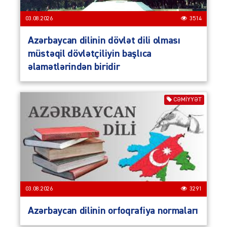
03.08.2026
3514
Azərbaycan dilinin dövlət dili olması
müstəqil dövlətçiliyin başlıca
əlamətlərindən biridir
CƏMIYYƏT
03.08.2026
3291
Azərbaycan dilinin orfoqrafiya normaları