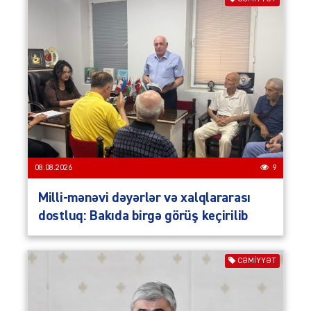
08.08.2026
9
Milli-mənəvi dəyərlər və xalqlararası
dostluq: Bakıda birgə görüş keçirilib
CƏMIYYƏT