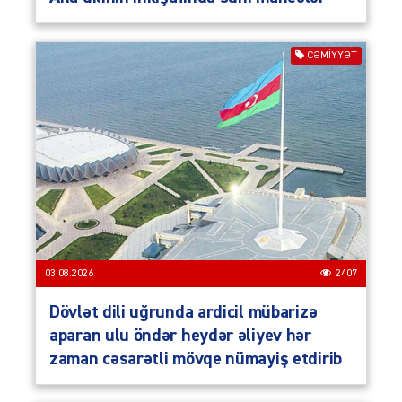
CƏMIYYƏT
03.08.2026
2407
Dövlət dili uğrunda ardicil mübarizə
aparan ulu öndər heydər əliyev hər
zaman cəsarətli mövqe nümayiş etdirib