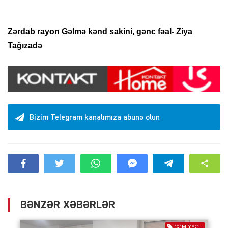
Zərdab rayon Gəlmə kənd sakini, gənc fəal- Ziya
Tağızadə
Bizim Telegram kanalımıza abunə olun
BƏNZƏR XƏBƏRLƏR
CƏMIYYƏT