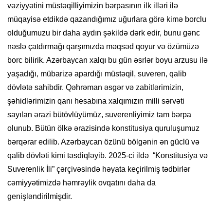
vəziyyətini müstəqilliyimizin bərpasının ilk illəri ilə
müqayisə etdikdə qazandığımız uğurlara görə kimə borclu
olduğumuzu bir daha aydın şəkildə dərk edir, bunu gənc
nəslə çatdırmağı qarşımızda məqsəd qoyur və özümüzə
borc bilirik. Azərbaycan xalqı bu gün əsrlər boyu arzusu ilə
yaşadığı, mübarizə apardığı müstəqil, suveren, qalib
dövlətə sahibdir. Qəhrəman əsgər və zabitlərimizin,
şəhidlərimizin qanı hesabına xalqımızın milli sərvəti
sayılan ərazi bütövlüyümüz, suverenliyimiz tam bərpa
olunub. Bütün ölkə ərazisində konstitusiya quruluşumuz
bərqərar edilib. Azərbaycan özünü bölgənin ən güclü və
qalib dövləti kimi təsdiqləyib. 2025-ci ildə “Konstitusiya və
Suverenlik İli” çərçivəsində həyata keçirilmiş tədbirlər
cəmiyyətimizdə həmrəylik ovqatını daha da
genişləndirilmişdir.