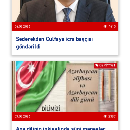
04.08.2026
4410
Sədərəkdən Culfaya icra başçısı
göndərildi
CƏMIYYƏT
03.08.2026
2387
Ana dilinin inkişafinda süni maneələr