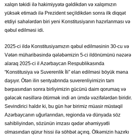
xalqın təkidi ilə hakimiyyətə gəldikdən və xalqımızın
yüksək etimadı ilə Prezident seçildikdən sonra ilk diqqət
etdiyi sahələrdən biri yeni Konstitusiyanın hazırlanması və
qəbul edilməsi idi.
2025-ci ildə Konstitusiyamızın qəbul edilməsinin 30-cu və
Vətən müharibəsində qələbəmizin 5-ci ildönümünü nəzərə
alaraq 2025-ci il Azərbaycan Respublikasında
“Konstitusiya və Suverenlik İli” elan edilməsi böyük məna
daşıyır. Ötən ilin sentyabrında suverenliyimizin tam
bərpasından sonra birliyimizin gücünü daim qorumaq və
gələcək nəsillərə ötürmək indi ən ümdə vəzifələrdən biridir.
Sevindirici haldır ki, bu gün hər birimiz müasir müstəqil
Azərbaycanın uğurlarından, regionda və dünyada söz
sahibliyindən, sözünün imzası qədər əhəmiyyətli
olmasından qürur hissi ilə söhbət açırıq. Ölkəmizin hazırkı