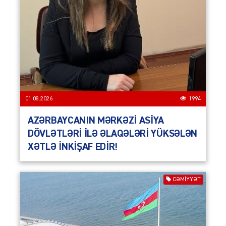
01.08.2026
1994
AZƏRBAYCANIN MƏRKƏZİ ASİYA
DÖVLƏTLƏRİ İLƏ ƏLAQƏLƏRİ YÜKSƏLƏN
XƏTLƏ İNKİŞAF EDİR!
CƏMIYYƏT