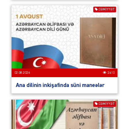
CƏMIYYƏT
02.08.2026
2410
Ana dilinin inkişafinda süni maneələr
CƏMIYYƏT