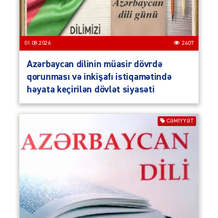
01.08.2026
2407
Azərbaycan dilinin müasir dövrdə
qorunması və inkişafı istiqamətində
həyata keçirilən dövlət siyasəti
CƏMIYYƏT