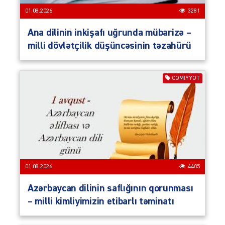
01.08.2026
3281
Ana dilinin inkişafı uğrunda mübarizə –
milli dövlətçilik düşüncəsinin təzahürü
CƏMIYYƏT
01.08.2026
4405
Azərbaycan dilinin saflığının qorunması
– milli kimliyimizin etibarlı təminatı