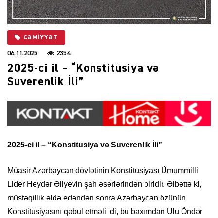
CƏMIYYƏT
06.11.2025
2354
2025-ci il – “Konstitusiya və
Suverenlik İli”
2025-ci il – “Konstitusiya və Suverenlik İli”
Müasir Azərbaycan dövlətinin Konstitusiyası Ümummilli
Lider Heydər Əliyevin şah əsərlərindən biridir. Əlbəttə ki,
müstəqillik əldə edəndən sonra Azərbaycan özünün
Konstitusiyasını qəbul etməli idi, bu baxımdan Ulu Öndər