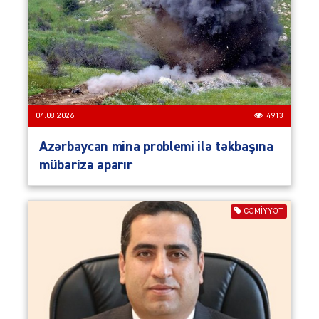
04.08.2026
4913
Azərbaycan mina problemi ilə təkbaşına
mübarizə aparır
CƏMIYYƏT