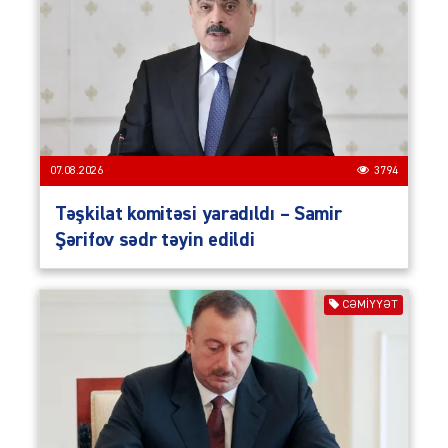
07.08.2026
3794
Təşkilat komitəsi yaradıldı – Samir
Şərifov sədr təyin edildi
CƏMIYYƏT