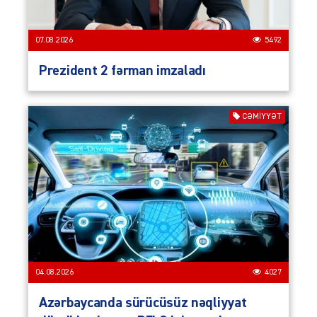
07.08.2026
5492
Prezident 2 fərman imzaladı
CƏMIYYƏT
04.08.2026
4027
Azərbaycanda sürücüsüz nəqliyyat