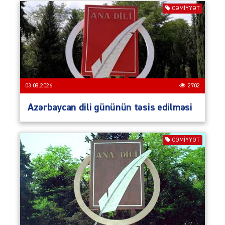
CƏMIYYƏT
03.08.2026
2702
Azərbaycan dili gününün təsis edilməsi
CƏMIYYƏT