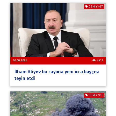
CƏMIYYƏT
04.08.2026
4413
İlham Əliyev bu rayona yeni icra başçısı
təyin etdi
CƏMIYYƏT