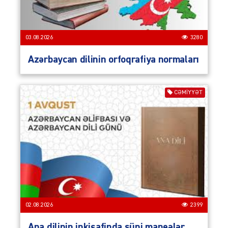
03.08.2026
3280
Azərbaycan dilinin orfoqrafiya normaları
CƏMIYYƏT
02.08.2026
2399
Ana dilinin inkişafinda süni maneələr