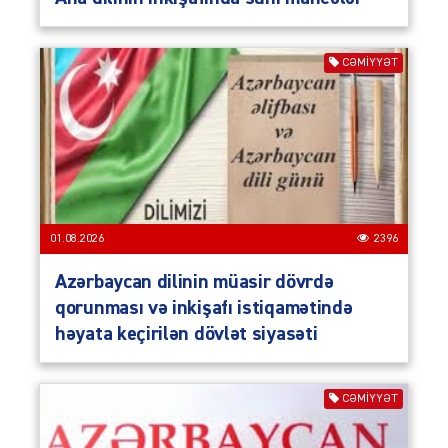
CƏMIYYƏT
01.08.2026
2396
Azərbaycan dilinin müasir dövrdə
qorunması və inkişafı istiqamətində
həyata keçirilən dövlət siyasəti
CƏMIYYƏT