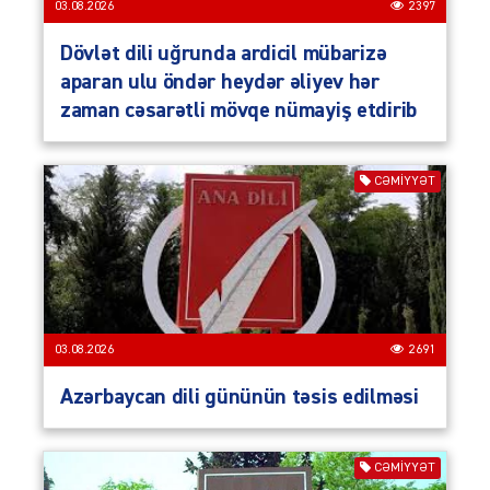
03.08.2026
2397
Dövlət dili uğrunda ardicil mübarizə
aparan ulu öndər heydər əliyev hər
zaman cəsarətli mövqe nümayiş etdirib
CƏMIYYƏT
03.08.2026
2691
Azərbaycan dili gününün təsis edilməsi
CƏMIYYƏT