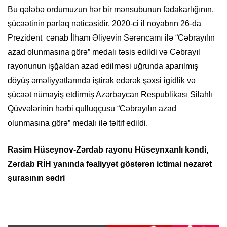
Bu qələbə ordumuzun hər bir mənsubunun fədakarlığının,
şücaətinin parlaq nəticəsidir. 2020-ci il noyabrın 26-da
Prezident cənab İlham Əliyevin Sərəncamı ilə “Cəbrayılın
azad olunmasına görə” medalı təsis edildi və Cəbrayıl
rayonunun işğaldan azad edilməsi uğrunda aparılmış
döyüş əməliyyatlarında iştirak edərək şəxsi igidlik və
şücaət nümayiş etdirmiş Azərbaycan Respublikası Silahlı
Qüvvələrinin hərbi qulluqçusu “Cəbrayılın azad
olunmasına görə” medalı ilə təltif edildi.
Rasim Hüseynov-Zərdab rayonu Hüseynxanlı kəndi,
Zərdab RİH yanında fəaliyyət göstərən ictimai nəzarət
şurasının sədri