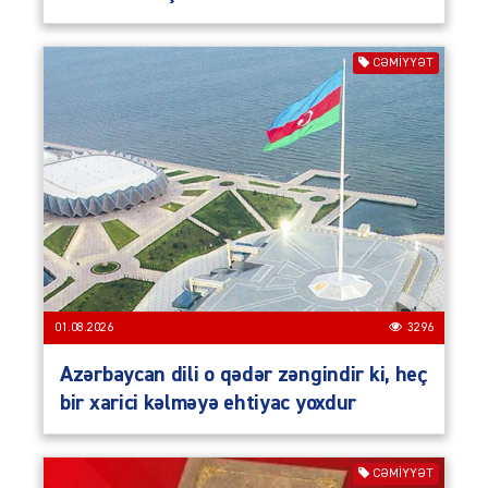
CƏMIYYƏT
01.08.2026
3296
Azərbaycan dili o qədər zəngindir ki, heç
bir xarici kəlməyə ehtiyac yoxdur
CƏMIYYƏT