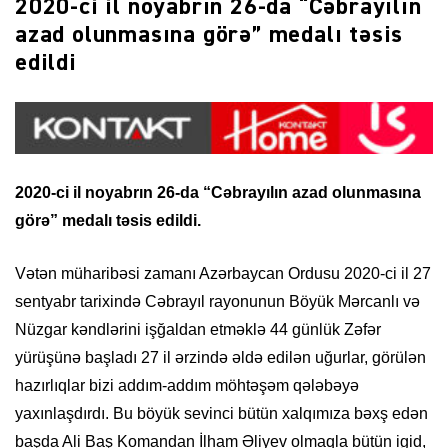
2020-ci il noyabrın 26-da “Cəbrayılın
azad olunmasına görə” medalı təsis
edildi
2020-ci il noyabrın 26-da “Cəbrayılın azad olunmasına
görə” medalı təsis edildi.
Vətən müharibəsi zamanı Azərbaycan Ordusu 2020-ci il 27
sentyabr tarixində Cəbrayıl rayonunun Böyük Mərcanlı və
Nüzgar kəndlərini işğaldan etməklə 44 günlük Zəfər
yürüşünə başladı 27 il ərzində əldə edilən uğurlar, görülən
hazırlıqlar bizi addım-addım möhtəşəm qələbəyə
yaxınlaşdırdı. Bu böyük sevinci bütün xalqımıza bəxş edən
başda Ali Baş Komandan İlham Əliyev olmaqla bütün igid,