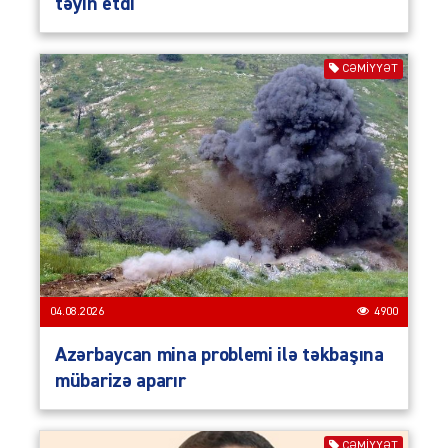
təyin etdi
CƏMIYYƏT
04.08.2026
4900
Azərbaycan mina problemi ilə təkbaşına
mübarizə aparır
CƏMIYYƏT