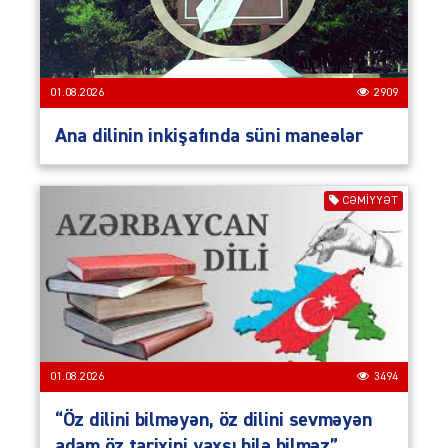
01.08.2026
2909
Ana dilinin inkişafında süni maneələr
CƏMIYYƏT
01.08.2026
3494
“Öz dilini bilməyən, öz dilini sevməyən
adam öz tarixini yaxşı bilə bilməz”