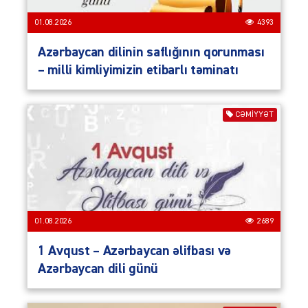
01.08.2026
4393
Azərbaycan dilinin saflığının qorunması
– milli kimliyimizin etibarlı təminatı
CƏMIYYƏT
01.08.2026
2689
1 Avqust – Azərbaycan əlifbası və
Azərbaycan dili günü