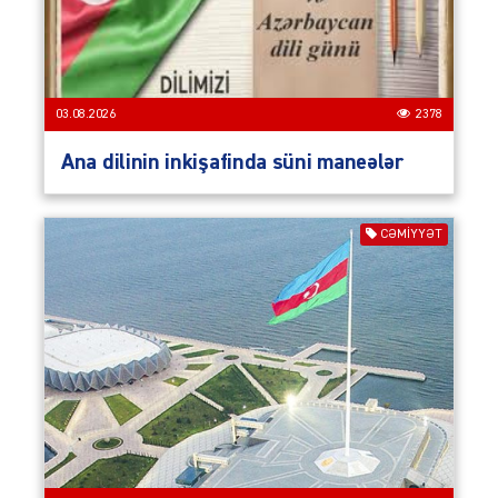
03.08.2026
2378
Ana dilinin inkişafinda süni maneələr
CƏMIYYƏT