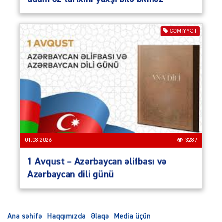
CƏMIYYƏT
01.08.2026
3287
1 Avqust – Azərbaycan əlifbası və
Azərbaycan dili günü
Ana səhifə
Haqqımızda
Əlaqə
Media üçün