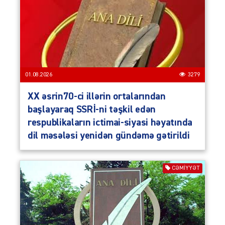
01.08.2026
3279
XX əsrin70-ci illərin ortalarından
başlayaraq SSRİ-ni təşkil edən
respublikaların ictimai-siyasi həyatında
dil məsələsi yenidən gündəmə gətirildi
CƏMIYYƏT