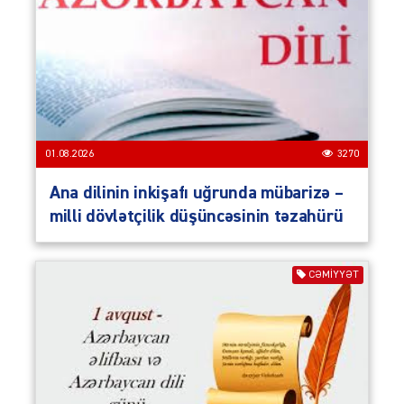
01.08.2026
3270
Ana dilinin inkişafı uğrunda mübarizə –
milli dövlətçilik düşüncəsinin təzahürü
CƏMIYYƏT