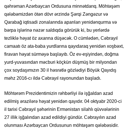
qəhrəman Azərbaycan Ordusuna minnətdarıq. Möhtəşəm
qələbəmizdən ötən dövr ərzində Şərqi Zəngəzur və
Qarabağ iqtisadi zonalarında aparılan yenidənqurma və
bərpa işlərinə nəzər saldıqda görürük ki, bu yerlərdə
tezliklə həyat öz axarına düşəcək. O cümlədən, Cəbrayıl
camaatı öz ata-baba yurdlarına qayıdaraq yenidən xoşbəxt,
firavan həyat sürməyə başlayıb. Öz ev-eşiyindən, doğma
yurd-yuvasından məcburi köçkün düşmüş bir milyondan
çox soydaşımızın 30 il həsrətlə gözlədiyi Böyük Qayıdış
məhz 2016-cı ildə Cəbrayıl rayonundan başladı.
Möhtərəm Prezidentimizin rəhbərliyi ilə işğaldan azad
edilmiş ərazilərə həyat yenidən qayıdır. 04 oktyabr 2020-ci
il tarixi Cəbrayıl şəhərinin Ermənistan silahlı qüvvələrinin
27 illik işğalından azad edildiyi gündür. Cəbrayılın azad
olunması Azərbaycan Ordusunun möhtəşəm qələbəsidir.