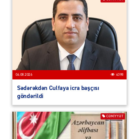
04.08.2026
4398
Sədərəkdən Culfaya icra başçısı
göndərildi
CƏMIYYƏT