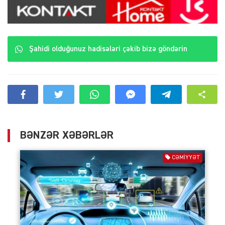
Şahidi olduğunuz hadisələri çəkib bizə göndərin
BƏNZƏR XƏBƏRLƏR
CƏMIYYƏT