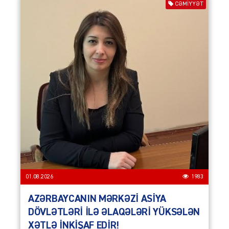
CƏMIYYƏT
01.08.2026
1983
AZƏRBAYCANIN MƏRKƏZİ ASİYA
DÖVLƏTLƏRİ İLƏ ƏLAQƏLƏRİ YÜKSƏLƏN
XƏTLƏ İNKİŞAF EDİR!