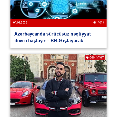
04.08.2026
4013
Azərbaycanda sürücüsüz nəqliyyat
dövrü başlayır – BELƏ işləyəcək
CƏMIYYƏT