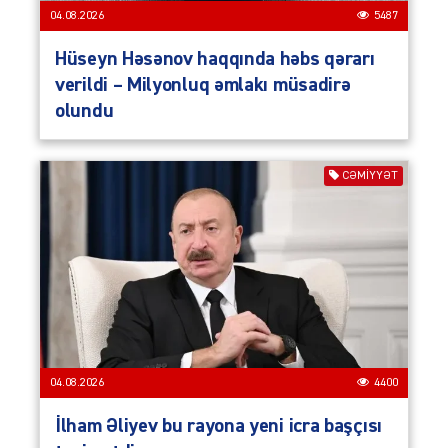
04.08.2026
5487
Hüseyn Həsənov haqqında həbs qərarı
verildi – Milyonluq əmlakı müsadirə
olundu
CƏMIYYƏT
04.08.2026
4400
İlham Əliyev bu rayona yeni icra başçısı