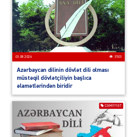
03.08.2026
3503
Azərbaycan dilinin dövlət dili olması
müstəqil dövlətçiliyin başlıca
əlamətlərindən biridir
CƏMIYYƏT