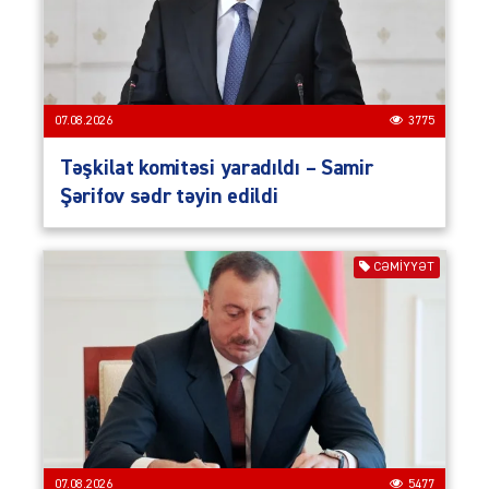
07.08.2026
3775
Təşkilat komitəsi yaradıldı – Samir
Şərifov sədr təyin edildi
CƏMIYYƏT
07.08.2026
5477