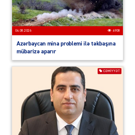
04.08.2026
4908
Azərbaycan mina problemi ilə təkbaşına
mübarizə aparır
CƏMIYYƏT