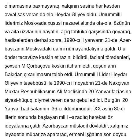
olmamasına baxmayaraq, xalqının səsinə hər kəsdən
əvvəl səs verən də elə Heydər Əliyev oldu. Ümummilli
liderimiz Moskvada xüsusi nəzarət altında ola-ola, özünün
və ailə üzvlərinin həyatını açıq təhlükə qarşısında qoyaraq,
hadisələrdən dərhal sonra, 1990-cı il yanvarın 21-də Azər­
baycanın Moskvadakı daimi nümayən­dəliyinə gəldi. Ulu
öndər təcavüzə kəs­kin etirazını bildirdi, faciəni törədən­ləri,
şəxsən M.Qorbaçovu kəskin it­tiham etdi, qoşunların
Bakıdan çıxarıl­masını tələb etdi. Ümummilli Lider Heydər
Əliyevin təşəbbüsü ilə 1990-cı il noyabrın 21-də Naxçıvan
Muxtar Respublikasının Ali Məclisində 20 Yanvar faciəsinə
siyasi-hüquqi qiymət verən qərar qəbul edildi. Bu gün 20
Yanvar hadisələrinin 36-cı ildönümüdür. XX əsrin 80-ci
illərin sonunda başlayan milli –azadlıq hərəkatı öz
ideyalarına çatdı. Azərbaycan müstəqil dövlətdir, xalqımız
ləyaqətlə mübarizə apararaq, erməni işğalına son qoydu.