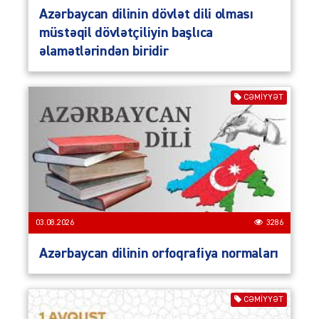
Azərbaycan dilinin dövlət dili olması
müstəqil dövlətçiliyin başlıca
əlamətlərindən biridir
CƏMIYYƏT
03.08.2026
3286
Azərbaycan dilinin orfoqrafiya normaları
CƏMIYYƏT