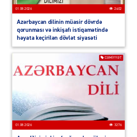
01.08.2026
2402
Azərbaycan dilinin müasir dövrdə
qorunması və inkişafı istiqamətində
həyata keçirilən dövlət siyasəti
CƏMIYYƏT
01.08.2026
3276