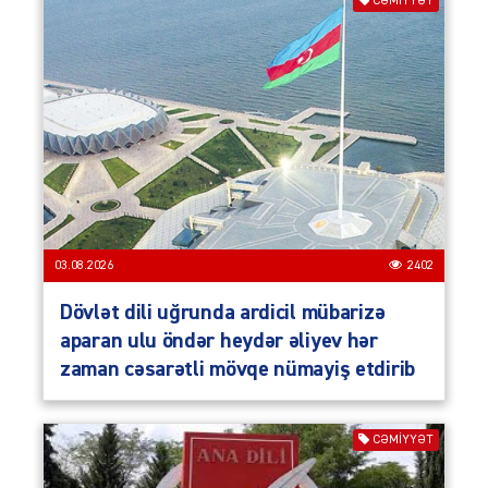
CƏMIYYƏT
03.08.2026
2402
Dövlət dili uğrunda ardicil mübarizə
aparan ulu öndər heydər əliyev hər
zaman cəsarətli mövqe nümayiş etdirib
CƏMIYYƏT