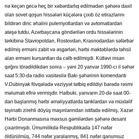
nə keçən gecə heç bir xəbərdarlıq edilmədən şəhərə daxil
olan sovet qoşun hissələri küçələrə çıxıb öz etirazlarını
bildirən dinc əhalini pulemyotlardan və avtomatlardan
atəşə tutdu. Azərbaycana göndərilən ordu hissələrinin
tərkibinə Stavropoldan, Rostovdan, Krasnodardan səfərbər
edilmiş erməni zabit və əsgərləri, hərbi məktəblərdə təhsil
alan erməni kursantları da cəlb edilmişdi. Kütləvi insan
qırğını törədildikdən sonra – yəni 20 yanvar 1990-cı il səhər
saat 5:30-da radio vasitəsilə Bakı şəhərinin komendantı
V.Dubinyak fövqəladə vəziyyət tətbiq edildiyi barədə rəsmi
məlumatı efirə vermişdir. Halbuki, yanvarın 20-də saat 00-
dan başlanmış hərbi əməliyyatlarda tanklardan və müxtəlif
təyinatlı zirehli döyüş maşınlarından istifadə edilmiş, Xəzər
Hərbi Donanmasına məxsus gəmilərdən şəhərə desant
çıxarılmışdı. Ümumilikdə Respublikada 147 nəfər
öldürülmüş, 744 nəfər yaralanmış, 841 nəfər qanunsuz