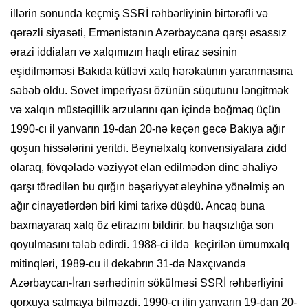
illərin sonunda keçmiş SSRİ rəhbərliyinin birtərəfli və
qərəzli siyasəti, Ermənistanın Azərbaycana qarşı əsassız
ərazi iddiaları və xalqımızın haqlı etiraz səsinin
eşidilməməsi Bakıda kütləvi xalq hərəkatının yaranmasına
səbəb oldu. Sovet imperiyası özünün süqutunu ləngitmək
və xalqın müstəqillik arzularını qan içində boğmaq üçün
1990-cı il yanvarın 19-dan 20-nə keçən gecə Bakıya ağır
qoşun hissələrini yeritdi. Beynəlxalq konvensiyalara zidd
olaraq, fövqəladə vəziyyət elan edilmədən dinc əhaliyə
qarşı törədilən bu qırğın bəşəriyyət əleyhinə yönəlmiş ən
ağır cinayətlərdən biri kimi tarixə düşdü. Ancaq buna
baxmayaraq xalq öz etirazını bildirir, bu haqsızlığa son
qoyulmasını tələb edirdi. 1988-ci ildə keçirilən ümumxalq
mitinqləri, 1989-cu il dekabrın 31-də Naxçıvanda
Azərbaycan-İran sərhədinin sökülməsi SSRİ rəhbərliyini
qorxuya salmaya bilməzdi. 1990-cı ilin yanvarın 19-dan 20-