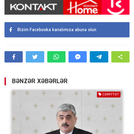
Bizim Facebooka kanalımıza abunə olun
BƏNZƏR XƏBƏRLƏR
CƏMIYYƏT