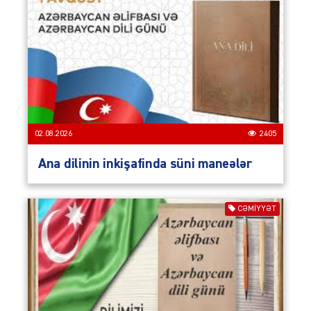
02.08.2026
2405
Ana dilinin inkişafinda süni maneələr
CƏMIYYƏT