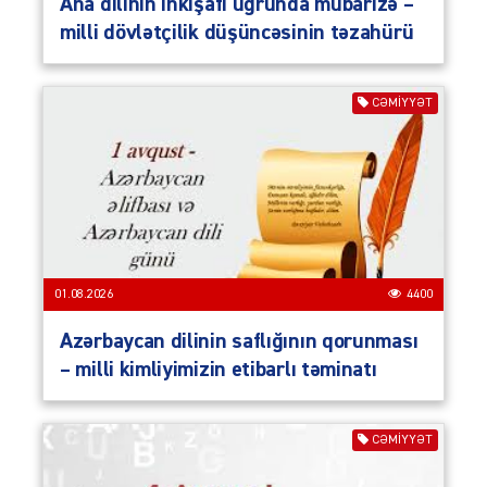
Ana dilinin inkişafı uğrunda mübarizə –
milli dövlətçilik düşüncəsinin təzahürü
CƏMIYYƏT
01.08.2026
4400
Azərbaycan dilinin saflığının qorunması
– milli kimliyimizin etibarlı təminatı
CƏMIYYƏT