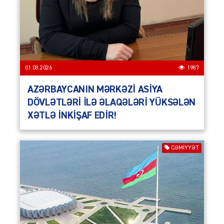
01.08.2026
1987
AZƏRBAYCANIN MƏRKƏZİ ASİYA
DÖVLƏTLƏRİ İLƏ ƏLAQƏLƏRİ YÜKSƏLƏN
XƏTLƏ İNKİŞAF EDİR!
CƏMIYYƏT