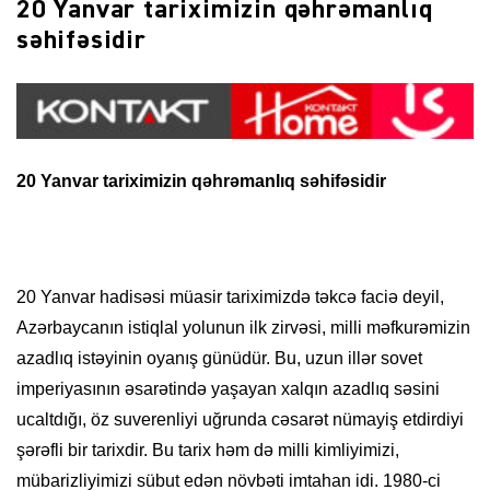
20 Yanvar tariximizin qəhrəmanlıq
səhifəsidir
20 Yanvar tariximizin qəhrəmanlıq səhifəsidir
20 Yanvar hadisəsi müasir tariximizdə təkcə faciə deyil,
Azərbaycanın istiqlal yolunun ilk zirvəsi, milli məfkurəmizin
azadlıq istəyinin oyanış günüdür. Bu, uzun illər sovet
imperiyasının əsarətində yaşayan xalqın azadlıq səsini
ucaltdığı, öz suverenliyi uğrunda cəsarət nümayiş etdirdiyi
şərəfli bir tarixdir. Bu tarix həm də milli kimliyimizi,
mübarizliyimizi sübut edən növbəti imtahan idi. 1980-ci