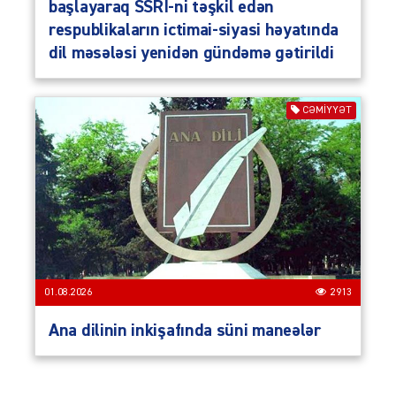
başlayaraq SSRİ-ni təşkil edən
respublikaların ictimai-siyasi həyatında
dil məsələsi yenidən gündəmə gətirildi
CƏMIYYƏT
01.08.2026
2913
Ana dilinin inkişafında süni maneələr