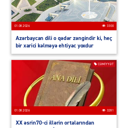
01.08.2026
3300
Azərbaycan dili o qədər zəngindir ki, heç
bir xarici kəlməyə ehtiyac yoxdur
CƏMIYYƏT
01.08.2026
3281
XX əsrin70-ci illərin ortalarından