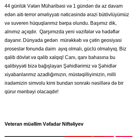
44 günlük Vətən Müharibəsi və 1 gündən də az davam
edən aiti-terror əməliyyatı nəticəsində ərazi bütövlüyümüz
və suveren hüquqlarımız bərpa olundu. Başımız dik,
alnımız açıqdır. Qarşımızda yeni vəzifələr və hədəflər
dayanır. Dünyada gedən mürəkkəb və çətin geosiyasi
proseslər fonunda daim ayıq olmalı, güclü olmalıyıq. Biz
qalib dövlət və qalib xalqıq! Canı, qanı bahasına bu
qalibiyyəti bizə bağışlayan Şəhidlərimiz və Şəhidlər
xiyabanlarımız azadlığımızın, müs­tə­qil­liyimizin, milli
iradəmizin simvolu kimi bundan sonrakı nəsillərə də bir
qürur mənbəyi olacaqdır!
Veteran müəllim Vəfadar Niftəliyev