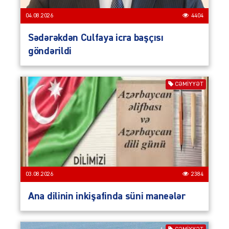
04.08.2026
4404
Sədərəkdən Culfaya icra başçısı
göndərildi
CƏMIYYƏT
03.08.2026
2384
Ana dilinin inkişafinda süni maneələr