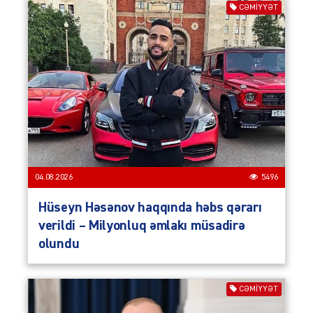
CƏMIYYƏT
04.08.2026
5496
Hüseyn Həsənov haqqında həbs qərarı
verildi – Milyonluq əmlakı müsadirə
olundu
CƏMIYYƏT