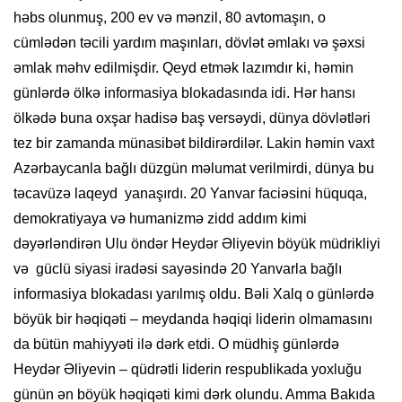
həbs olunmuş, 200 ev və mənzil, 80 avtomaşın, o
cümlədən təcili yardım maşınları, dövlət əmlakı və şəxsi
əmlak məhv edilmişdir. Qeyd etmək lazımdır ki, həmin
günlərdə ölkə informasiya blokadasında idi. Hər hansı
ölkədə buna oxşar hadisə baş versəydi, dünya dövlətləri
tez bir zamanda münasibət bildirərdilər. Lakin həmin vaxt
Azərbaycanla bağlı düzgün məlumat verilmirdi, dünya bu
təcavüzə laqeyd yanaşırdı. 20 Yanvar faciəsini hüquqa,
demokratiyaya və humanizmə zidd addım kimi
dəyərləndirən Ulu öndər Heydər Əliyevin böyük müdrikliyi
və güclü siyasi iradəsi sayəsində 20 Yanvarla bağlı
informasiya blokadası yarılmış oldu. Bəli Xalq o günlərdə
böyük bir həqi­qəti – meydanda həqiqi liderin olma­masını
da bütün mahiyyəti ilə dərk etdi. O müdhiş günlərdə
Heydər Əliyevin – qüdrətli liderin respublikada yoxluğu
günün ən böyük həqiqəti kimi dərk olundu. Amma Bakıda