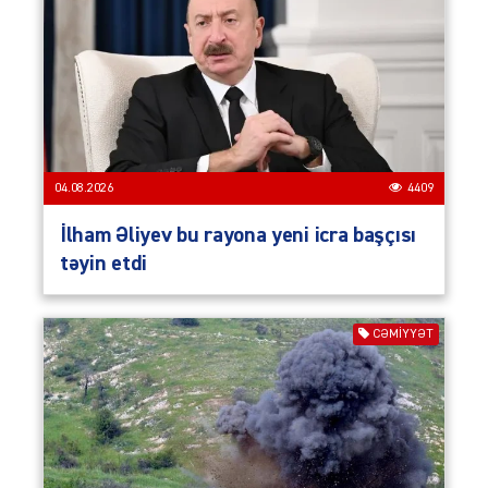
04.08.2026
4409
İlham Əliyev bu rayona yeni icra başçısı
təyin etdi
CƏMIYYƏT