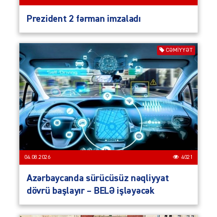
Prezident 2 fərman imzaladı
CƏMIYYƏT
04.08.2026
4021
Azərbaycanda sürücüsüz nəqliyyat
dövrü başlayır – BELƏ işləyəcək