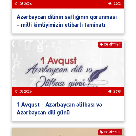
01.08.2026
4403
Azərbaycan dilinin saflığının qorunması
– milli kimliyimizin etibarlı təminatı
CƏMIYYƏT
01.08.2026
2698
1 Avqust – Azərbaycan əlifbası və
Azərbaycan dili günü
CƏMIYYƏT