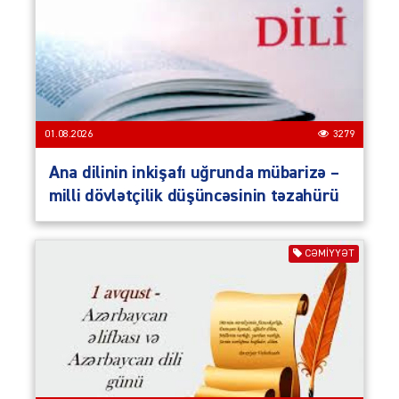
01.08.2026
3279
Ana dilinin inkişafı uğrunda mübarizə –
milli dövlətçilik düşüncəsinin təzahürü
CƏMIYYƏT