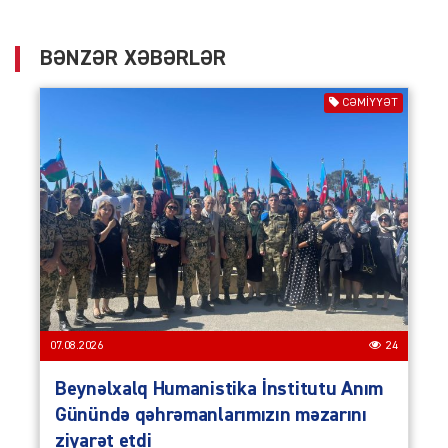
BƏNZƏR XƏBƏRLƏR
CƏMIYYƏT
07.08.2026
24
Beynəlxalq Humanistika İnstitutu Anım
Günündə qəhrəmanlarımızın məzarını
ziyarət etdi