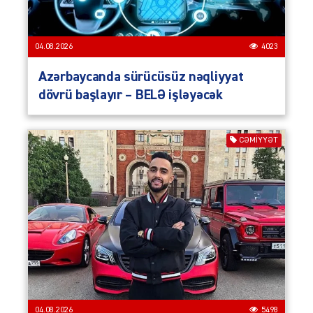
04.08.2026
4023
Azərbaycanda sürücüsüz nəqliyyat
dövrü başlayır – BELƏ işləyəcək
CƏMIYYƏT
04.08.2026
5498