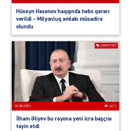
Hüseyn Həsənov haqqında həbs qərarı
verildi – Milyonluq əmlakı müsadirə
olundu
CƏMIYYƏT
04.08.2026
4411
İlham Əliyev bu rayona yeni icra başçısı
təyin etdi