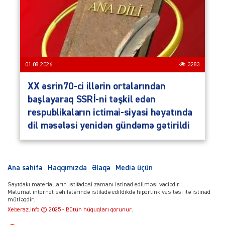
01.08.2026
3283
XX əsrin70-ci illərin ortalarından
başlayaraq SSRİ-ni təşkil edən
respublikaların ictimai-siyasi həyatında
dil məsələsi yenidən gündəmə gətirildi
Ana səhifə
Haqqımızda
Əlaqə
Media üçün
Saytdakı materialların istifadəsi zamanı istinad edilməsi vacibdir.
Məlumat internet səhifələrində istifadə edildikdə hiperlink vasitəsi ilə istinad
mütləqdir.
Xeberaz.info © 2025 - Bütün hüquqları qorunur.