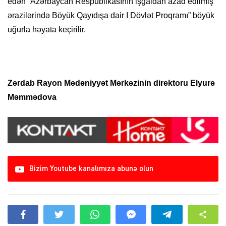
edən “Azərbaycan Respublikasının işğaldan azad edilmiş
ərazilərində Böyük Qayıdışa dair I Dövlət Proqramı” böyük
uğurla həyata keçirilir.
Zərdab Rayon Mədəniyyət Mərkəzinin direktoru Elyurə
Məmmədova
Bizim Youtube kanalımıza abunə olun