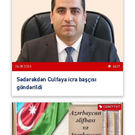
04.08.2026
4407
Sədərəkdən Culfaya icra başçısı
göndərildi
CƏMIYYƏT