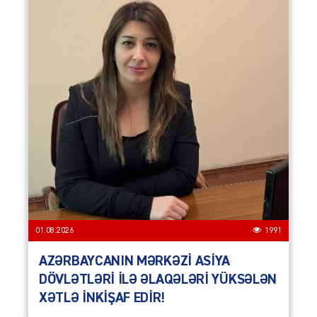
01.08.2026
1991
AZƏRBAYCANIN MƏRKƏZİ ASİYA
DÖVLƏTLƏRİ İLƏ ƏLAQƏLƏRİ YÜKSƏLƏN
XƏTLƏ İNKİŞAF EDİR!