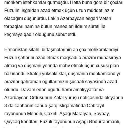
möhkəm istehkamlar qurmuşdu. Hətta buna görə bir çoxları
Füzulini işğaldan azad etmək üçün uzun müddət lazım
olacağını düşünürdü. Lakin Azərbaycan əsgəri Vətən
torpaqları naminə bütün maneələri ildırım sürəti ilə
keçməyə qadir olduğunu sübut etdi.
Ermənistan silahlı birləşmələrinin ən çox möhkəmləndiyi
Füzuli şəhərini azad etmək məqsədilə ərazini mühasirəyə
almaq və düşməni yerində məhv etmək üçün xüsusi plan
hazırlandı. Strateji yüksəkliklər, düşmənin möhkəmləndiyi
ərazilər qəhrəman oğullarımızın şücaəti sayəsində azad
olundu. Davam edən uğurlu hərbi əməliyyatlar və
Azərbaycan Ordusunun Zəfər yürüşü nəticəsində oktyabrın
3-də cəbhənin cənub-şərq istiqamətində Cəbrayıl
rayonunun Mehdili, Çaxırlı, Aşağı Maralyan, Şəybəy,
Quycaq kəndləri, Füzuli rayonunun Aşağı Əbdürrəhmanlı,