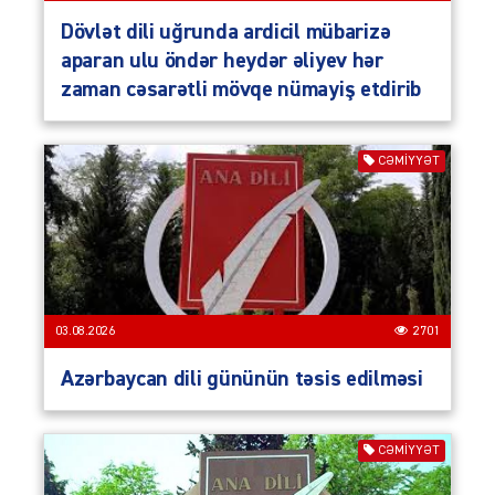
Dövlət dili uğrunda ardicil mübarizə
aparan ulu öndər heydər əliyev hər
zaman cəsarətli mövqe nümayiş etdirib
CƏMIYYƏT
03.08.2026
2701
Azərbaycan dili gününün təsis edilməsi
CƏMIYYƏT