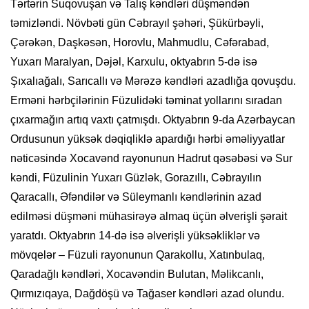
Tərtərin Suqovuşan və Talış kəndləri düşməndən
təmizləndi. Növbəti gün Cəbrayıl şəhəri, Şükürbəyli,
Çərəkən, Daşkəsən, Horovlu, Mahmudlu, Cəfərabad,
Yuxarı Maralyan, Dəjəl, Karxulu, oktyabrın 5-də isə
Şıxalıağalı, Sarıcallı və Mərəzə kəndləri azadlığa qovuşdu.
Erməni hərbçilərinin Füzulidəki təminat yollarını sıradan
çıxarmağın artıq vaxtı çatmışdı. Oktyabrın 9-da Azərbaycan
Ordusunun yüksək dəqiqliklə apardığı hərbi əməliyyatlar
nəticəsində Xocavənd rayonunun Hadrut qəsəbəsi və Sur
kəndi, Füzulinin Yuxarı Güzlək, Gorazıllı, Cəbrayılın
Qaracallı, Əfəndilər və Süleymanlı kəndlərinin azad
edilməsi düşməni mühasirəyə almaq üçün əlverişli şərait
yaratdı. Oktyabrın 14-də isə əlverişli yüksəkliklər və
mövqelər – Füzuli rayonunun Qarakollu, Xatınbulaq,
Qaradağlı kəndləri, Xocavəndin Bulutan, Məlikcanlı,
Qırmızıqaya, Dağdöşü və Tağaser kəndləri azad olundu.