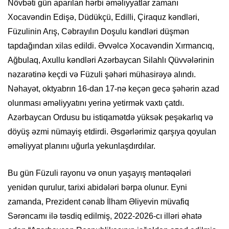
Növbəti gün aparılan hərbi əməliyyatlar zamanı
Xocavəndin Edişə, Düdükçü, Edilli, Çiraquz kəndləri,
Füzulinin Arış, Cəbrayılın Doşulu kəndləri düşmən
tapdağından xilas edildi. Əvvəlcə Xocavəndin Xırmancıq,
Ağbulaq, Axullu kəndləri Azərbaycan Silahlı Qüvvələrinin
nəzarətinə keçdi və Füzuli şəhəri mühasirəyə alındı.
Nəhayət, oktyabrın 16-dan 17-nə keçən gecə şəhərin azad
olunması əməliyyatını yerinə yetirmək vaxtı çatdı.
Azərbaycan Ordusu bu istiqamətdə yüksək peşəkarlıq və
döyüş əzmi nümayiş etdirdi. Əsgərlərimiz qarşıya qoyulan
əməliyyat planını uğurla yekunlaşdırdılar.
Bu gün Füzuli rayonu və onun yaşayış məntəqələri
yenidən qurulur, tarixi abidələri bərpa olunur. Eyni
zamanda, Prezident cənab İlham Əliyevin müvafiq
Sərəncamı ilə təsdiq edilmiş, 2022-2026-cı illəri əhatə