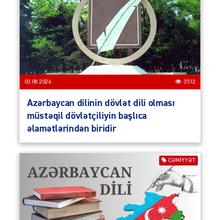
03.08.2026
3512
Azərbaycan dilinin dövlət dili olması
müstəqil dövlətçiliyin başlıca
əlamətlərindən biridir
CƏMIYYƏT