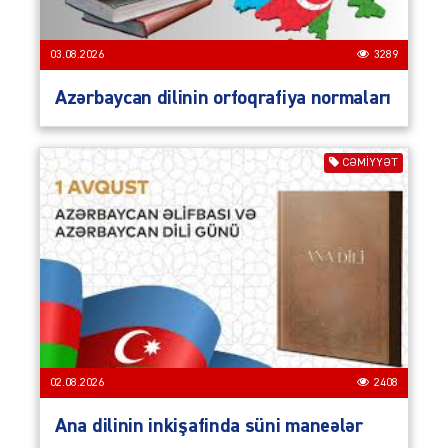
03.08.2026
3289
Azərbaycan dilinin orfoqrafiya normaları
CƏMIYYƏT
02.08.2026
2408
Ana dilinin inkişafinda süni maneələr