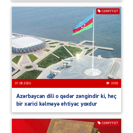
CƏMIYYƏT
01.08.2026
3303
Azərbaycan dili o qədər zəngindir ki, heç
bir xarici kəlməyə ehtiyac yoxdur
CƏMIYYƏT