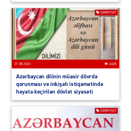
CƏMIYYƏT
01.08.2026
2405
Azərbaycan dilinin müasir dövrdə
qorunması və inkişafı istiqamətində
həyata keçirilən dövlət siyasəti
CƏMIYYƏT