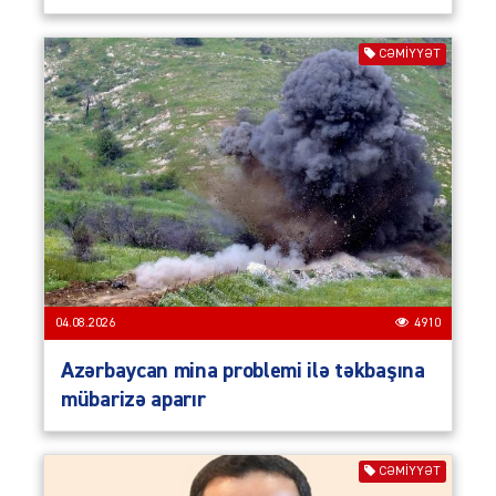
CƏMIYYƏT
04.08.2026
4910
Azərbaycan mina problemi ilə təkbaşına
mübarizə aparır
CƏMIYYƏT