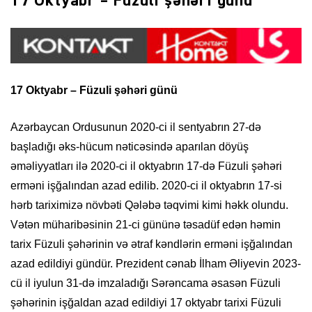
17 Oktyabr – Füzuli şəhəri günü
17 Oktyabr – Füzuli şəhəri günü
Azərbaycan Ordusunun 2020-ci il sentyabrın 27-də
başladığı əks-hücum nəticəsində aparılan döyüş
əməliyyatları ilə 2020-ci il oktyabrın 17-də Füzuli şəhəri
erməni işğalından azad edilib. 2020-ci il oktyabrın 17-si
hərb tariximizə növbəti Qələbə təqvimi kimi həkk olundu.
Vətən müharibəsinin 21-ci gününə təsadüf edən həmin
tarix Füzuli şəhərinin və ətraf kəndlərin erməni işğalından
azad edildiyi gündür. Prezident cənab İlham Əliyevin 2023-
cü il iyulun 31-də imzaladığı Sərəncama əsasən Füzuli
şəhərinin işğaldan azad edildiyi 17 oktyabr tarixi Füzuli