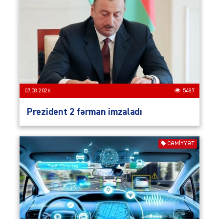
07.08.2026
5487
Prezident 2 fərman imzaladı
CƏMIYYƏT