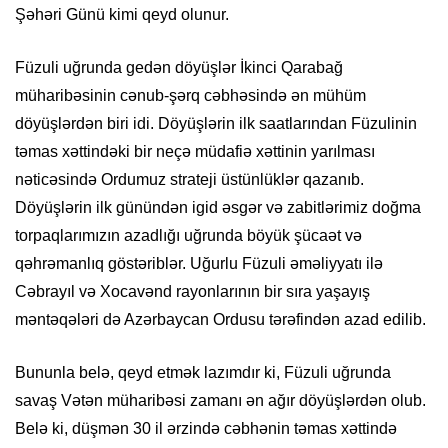
Şəhəri Günü kimi qeyd olunur.
Füzuli uğrunda gedən döyüşlər İkinci Qarabağ
müharibəsinin cənub-şərq cəbhəsində ən mühüm
döyüşlərdən biri idi. Döyüşlərin ilk saatlarından Füzulinin
təmas xəttindəki bir neçə müdafiə xəttinin yarılması
nəticəsində Ordumuz strateji üstünlüklər qazanıb.
Döyüşlərin ilk günündən igid əsgər və zabitlərimiz doğma
torpaqlarımızın azadlığı uğrunda böyük şücaət və
qəhrəmanlıq göstəriblər. Uğurlu Füzuli əməliyyatı ilə
Cəbrayıl və Xocavənd rayonlarının bir sıra yaşayış
məntəqələri də Azərbaycan Ordusu tərəfindən azad edilib.
Bununla belə, qeyd etmək lazımdır ki, Füzuli uğrunda
savaş Vətən müharibəsi zamanı ən ağır döyüşlərdən olub.
Belə ki, düşmən 30 il ərzində cəbhənin təmas xəttində