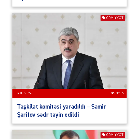
CƏMIYYƏT
07.08.2026
3786
Təşkilat komitəsi yaradıldı – Samir
Şərifov sədr təyin edildi
CƏMIYYƏT