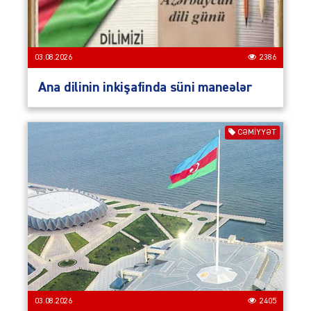
03.08.2026
2386
Ana dilinin inkişafinda süni maneələr
CƏMIYYƏT
03.08.2026
2405