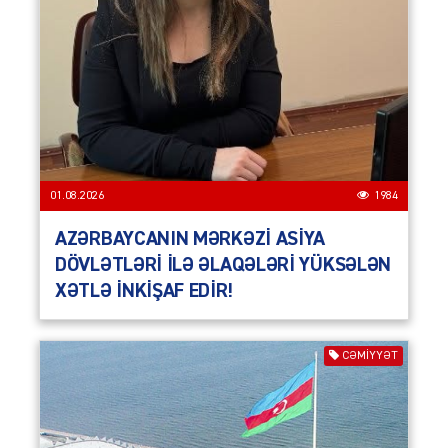
01.08.2026
1984
AZƏRBAYCANIN MƏRKƏZİ ASİYA
DÖVLƏTLƏRİ İLƏ ƏLAQƏLƏRİ YÜKSƏLƏN
XƏTLƏ İNKİŞAF EDİR!
CƏMIYYƏT