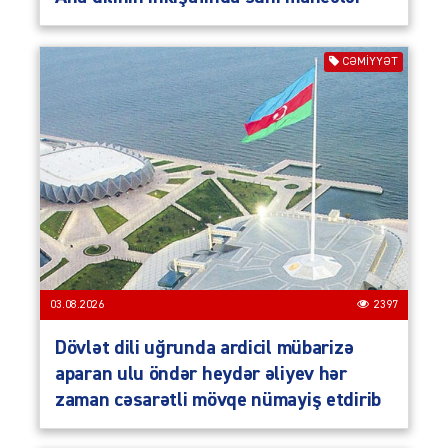
CƏMIYYƏT
03.08.2026
2397
Dövlət dili uğrunda ardicil mübarizə
aparan ulu öndər heydər əliyev hər
zaman cəsarətli mövqe nümayiş etdirib