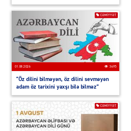
CƏMIYYƏT
01.08.2026
3495
“Öz dilini bilməyən, öz dilini sevməyən
adam öz tarixini yaxşı bilə bilməz”
CƏMIYYƏT