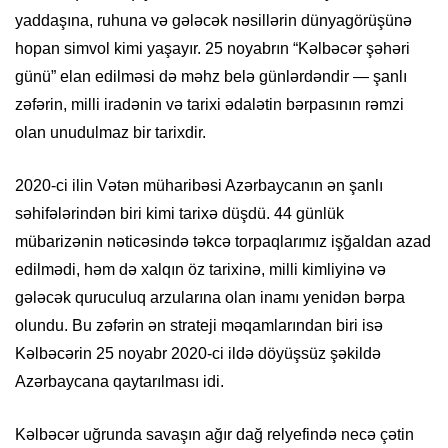
yaddaşına, ruhuna və gələcək nəsillərin dünyagörüşünə
hopan simvol kimi yaşayır. 25 noyabrın “Kəlbəcər şəhəri
günü” elan edilməsi də məhz belə günlərdəndir — şanlı
zəfərin, milli iradənin və tarixi ədalətin bərpasının rəmzi
olan unudulmaz bir tarixdir.
2020-ci ilin Vətən müharibəsi Azərbaycanın ən şanlı
səhifələrindən biri kimi tarixə düşdü. 44 günlük
mübarizənin nəticəsində təkcə torpaqlarımız işğaldan azad
edilmədi, həm də xalqın öz tarixinə, milli kimliyinə və
gələcək quruculuq arzularına olan inamı yenidən bərpa
olundu. Bu zəfərin ən strateji məqamlarından biri isə
Kəlbəcərin 25 noyabr 2020-ci ildə döyüşsüz şəkildə
Azərbaycana qaytarılması idi.
Kəlbəcər uğrunda savaşın ağır dağ relyefində necə çətin