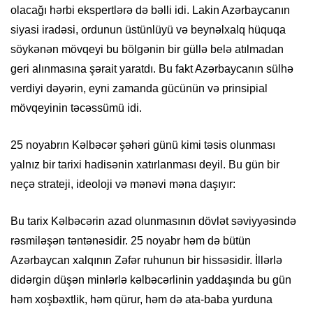
olacağı hərbi ekspertlərə də bəlli idi. Lakin Azərbaycanın
siyasi iradəsi, ordunun üstünlüyü və beynəlxalq hüquqa
söykənən mövqeyi bu bölgənin bir güllə belə atılmadan
geri alınmasına şərait yaratdı. Bu fakt Azərbaycanın sülhə
verdiyi dəyərin, eyni zamanda gücünün və prinsipial
mövqeyinin təcəssümü idi.
25 noyabrın Kəlbəcər şəhəri günü kimi təsis olunması
yalnız bir tarixi hadisənin xatırlanması deyil. Bu gün bir
neçə strateji, ideoloji və mənəvi məna daşıyır:
Bu tarix Kəlbəcərin azad olunmasının dövlət səviyyəsində
rəsmiləşən təntənəsidir. 25 noyabr həm də bütün
Azərbaycan xalqının Zəfər ruhunun bir hissəsidir. İllərlə
didərgin düşən minlərlə kəlbəcərlinin yaddaşında bu gün
həm xoşbəxtlik, həm qürur, həm də ata-baba yurduna