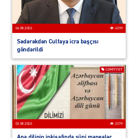
04.08.2026
4399
Sədərəkdən Culfaya icra başçısı
göndərildi
CƏMIYYƏT
03.08.2026
2379
Ana dilinin inkişafinda süni maneələr