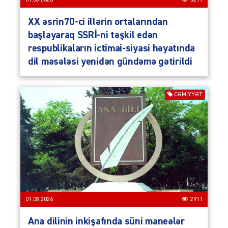
XX əsrin70-ci illərin ortalarından
başlayaraq SSRİ-ni təşkil edən
respublikaların ictimai-siyasi həyatında
dil məsələsi yenidən gündəmə gətirildi
CƏMIYYƏT
01.08.2026
2911
Ana dilinin inkişafında süni maneələr