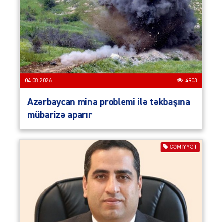
04.08.2026
4903
Azərbaycan mina problemi ilə təkbaşına
mübarizə aparır
CƏMIYYƏT