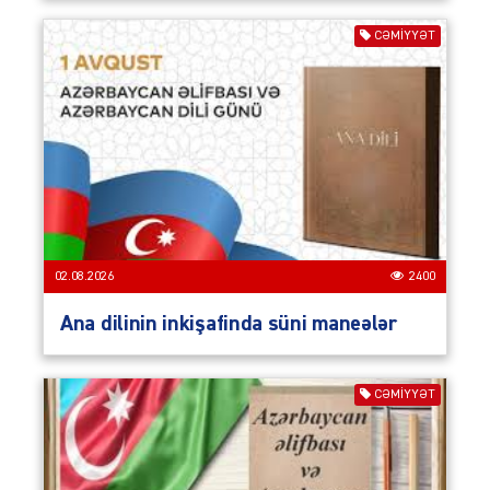
CƏMIYYƏT
02.08.2026
2400
Ana dilinin inkişafinda süni maneələr
CƏMIYYƏT