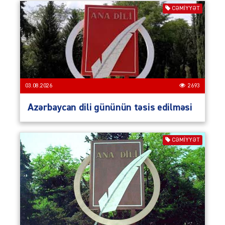
CƏMIYYƏT
03.08.2026
2693
Azərbaycan dili gününün təsis edilməsi
CƏMIYYƏT