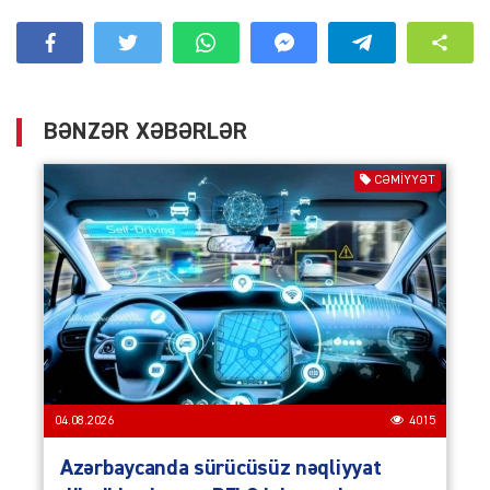
BƏNZƏR XƏBƏRLƏR
CƏMIYYƏT
04.08.2026
4015
Azərbaycanda sürücüsüz nəqliyyat