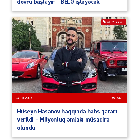
dövrü başlayır – BELƏ işləyəcək
CƏMIYYƏT
04.08.2026
5490
Hüseyn Həsənov haqqında həbs qərarı
verildi – Milyonluq əmlakı müsadirə
olundu