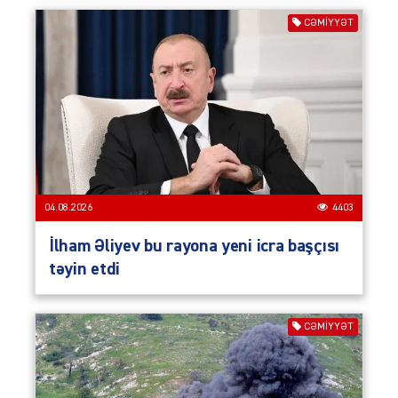
CƏMIYYƏT
04.08.2026
4403
İlham Əliyev bu rayona yeni icra başçısı
təyin etdi
CƏMIYYƏT