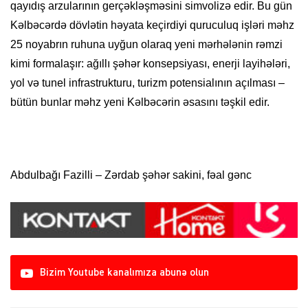
qayıdış arzularının gerçəkləşməsini simvolizə edir. Bu gün
Kəlbəcərdə dövlətin həyata keçirdiyi quruculuq işləri məhz
25 noyabrın ruhuna uyğun olaraq yeni mərhələnin rəmzi
kimi formalaşır: ağıllı şəhər konsepsiyası, enerji layihələri,
yol və tunel infrastrukturu, turizm potensialının açılması –
bütün bunlar məhz yeni Kəlbəcərin əsasını təşkil edir.
Abdulbağı Fazilli – Zərdab şəhər sakini, fəal gənc
Bizim Youtube kanalımıza abunə olun