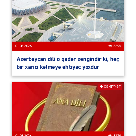
01.08.2026
3298
Azərbaycan dili o qədər zəngindir ki, heç
bir xarici kəlməyə ehtiyac yoxdur
CƏMIYYƏT
01.08.2026
3279