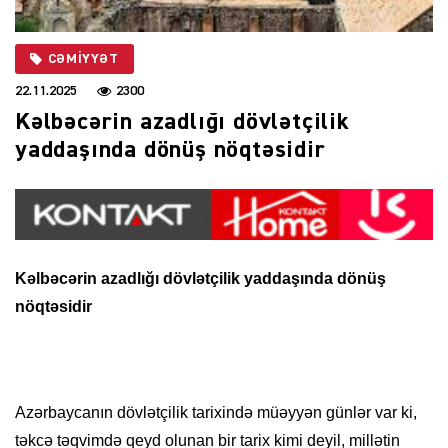
CƏMIYYƏT
22.11.2025
2300
Kəlbəcərin azadlığı dövlətçilik
yaddaşında dönüş nöqtəsidir
Kəlbəcərin azadlığı dövlətçilik yaddaşında dönüş
nöqtəsidir
Azərbaycanın dövlətçilik tarixində müəyyən günlər var ki,
təkcə təqvimdə qeyd olunan bir tarix kimi deyil, millətin