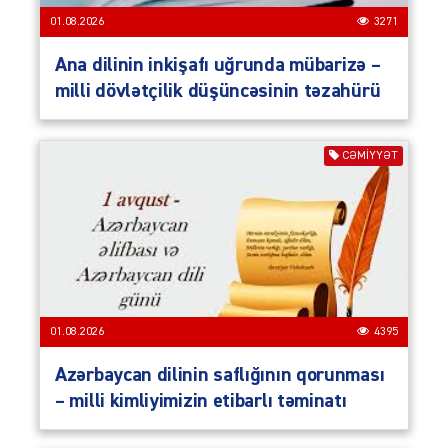
01.08.2026
3271
Ana dilinin inkişafı uğrunda mübarizə –
milli dövlətçilik düşüncəsinin təzahürü
CƏMIYYƏT
01.08.2026
4395
Azərbaycan dilinin saflığının qorunması
– milli kimliyimizin etibarlı təminatı