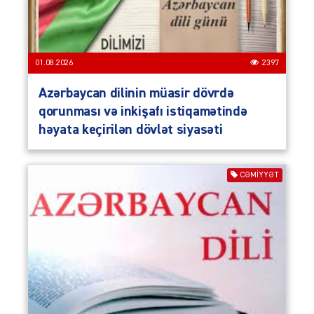
01.08.2026
2397
Azərbaycan dilinin müasir dövrdə
qorunması və inkişafı istiqamətində
həyata keçirilən dövlət siyasəti
CƏMIYYƏT