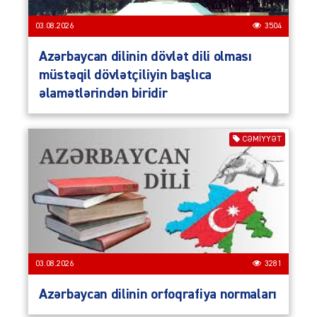
03.08.2026
3504
Azərbaycan dilinin dövlət dili olması
müstəqil dövlətçiliyin başlıca
əlamətlərindən biridir
CƏMIYYƏT
03.08.2026
3281
Azərbaycan dilinin orfoqrafiya normaları