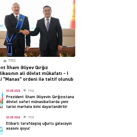
Moskvada güclü partlayış
səsləri eşidildi
07.08.2026
5480
Rusiya-Ukrayna
münaqişəsinin həllində
irəliləyiş var – Tramp
07.08.2026
7753
5492
nt İlham Əliyev Qırğız
ikasının ali dövlət mükafatı – I
YƏT
i “Manas” ordeni ilə təltif olunub
Prezident 2 fərman
imzaladı
03.08.2026
7742
Prezident İlham Əliyevin Qırğızıstana
07.08.2026
5482
dövlət səfəri münasibətlərdə yeni
tarixi mərhələ kimi dəyərləndirilir
 SİYASƏT
02.08.2026
7732
Tehran və İrəvandan
Etibarlı tərəfdaşlıq uğurlu gələcəyin
“Tramp yolu”na HƏMLƏ –
əsasını qoyur
REAKSİYA