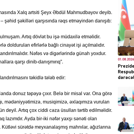
amasında Xalq artsiti Şeyx Əbdül Mahmudbəyov deyib.
 şəhid şəkilləri qarşısında rəqs etməyindən danışıb:
DÜNYA
muşam. Artıq dövlət bu işə müdaxilə etməlidir.
 doldurulan efirlərlə bağlı cinayət işi açılmalıdır.
andırılmalıdır. Nəfəs və digərlərində günah yoxdur.
01.08.2026
allara qarşı dinib-danışmırıq”.
Prezide
Respubl
CƏMIY
andırılmasını təkidlə tələb edir:
dərəcəl
anda donuz təpəyə çıxır. Belə bir misal var. Ona görə
lığı, mədəniyyətimizə, musiqimizə, əxlaqımıza vurulan
XARİCİ
eyil. Artıq çox ciddi cəza üsulları tərtib edilməlidir.
 lazımdır. Ayda bir-iki nəfər yaxşı sənəti olan
ir. Kütləvi sürətdə meyxanalaşmış mahnılar, ağızlarına