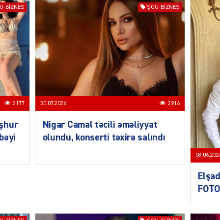
U-BIZNES
ŞOU-BIZNES
KRIMIN
2177
30.07.2026
2916
SOSIAL
şhur
Nigar Camal təcili əməliyyat
bəyi
olundu, konserti təxirə salındı
08.06.202
Elşad
FOT
KRIMIN