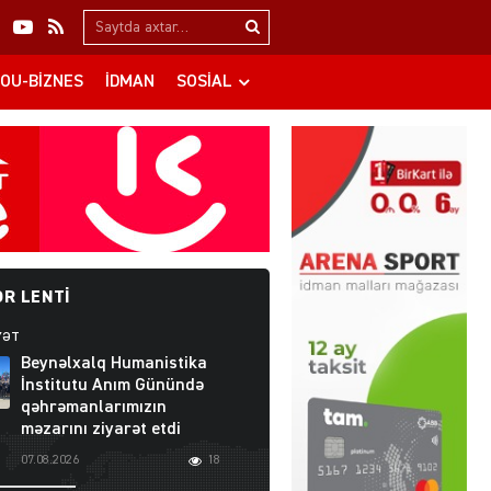
Search…
OU-BIZNES
İDMAN
SOSIAL
R LENTI
YƏT
Beynəlxalq Humanistika
İnstitutu Anım Günündə
qəhrəmanlarımızın
məzarını ziyarət etdi
07.08.2026
18