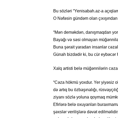
Bu sözləri “Yenisabah.az-a açıql
O Nəfəsin gündəm olan çıxışından –
“Mən deməkdən, danışmaqdan yorul
Bayağı və səsi olmayan müğənnilərlə
Buna şərait yaradan insanlar cəzal
Günah bizdədir ki, bu cür eybəcər h
Xalq artisti belə müğənnilərin cəzal
“Cəza hökmü yoxdur. Yer yiyəsiz ol
də artıq bu özbaşınalığı, rüsvayçı
ziyanı sözlə yoluna qoymaq mümkün d
Efirlərə belə oxuyanları buraxmamaq
şəxslər verilişlərə dəvət edilməlid