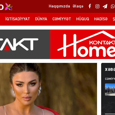
Haqqımızda
Əlaqə
T
İQTISADIYYAT
DÜNYA
CƏMIYYƏT
HÜQUQ
HADISƏ
Ş
XƏBƏ
CƏMIY