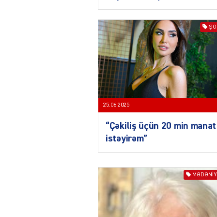
ŞO
25.06.2025
“Çəkiliş üçün 20 min manat
istəyirəm”
MƏDƏNIY