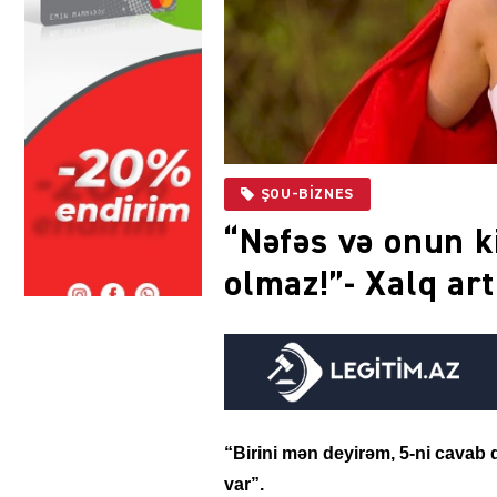
ŞOU-BIZNES
“Nəfəs və onun k
olmaz!”- Xalq art
“Birini mən deyirəm, 5-ni cavab q
var”.