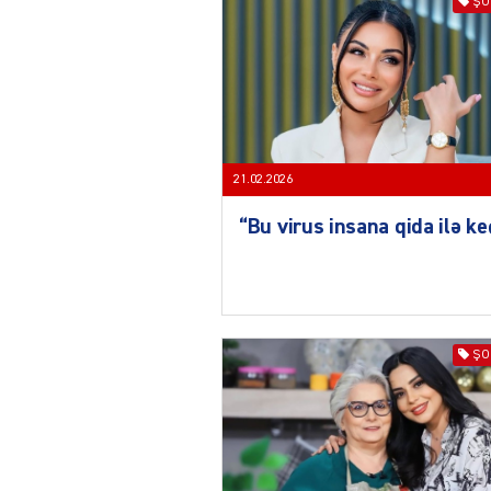
ŞO
21.02.2026
“Bu virus insana qida ilə ke
ŞO