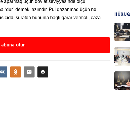
izə aparmaq üçün dövlət səviyyəsində ölçü
rına “dur” demək lazımdır. Pul qazanmaq üçün nə
HÜQUQ
KRIMIN
clis ciddi sürətdə bununla bağlı qərar verməli, cəza
 abunə olun
HADIS
DÜNYA
HADIS