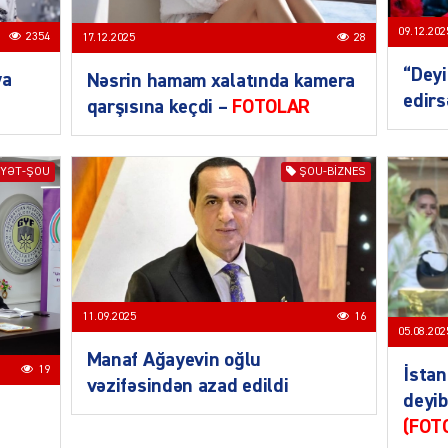
ŞOU-B
09.12.202
2354
17.12.2025
28
“Deyi
ya
Nəsrin hamam xalatında kamera
edirs
qarşısına keçdi –
FOTOLAR
CƏMIY
YƏT-ŞOU
ŞOU-BIZNES
11.09.2025
16
CƏMIY
05.08.202
Manaf Ağayevin oğlu
19
İstan
vəzifəsindən azad edildi
deyi
(FOT
CƏMIY