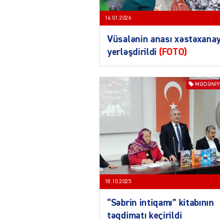
14.01.2026
Vüsalənin anası xəstəxana
yerləşdirildi
(FOTO)
MƏDƏNIY
18.10.2025
“Səbrin intiqamı” kitabının
təqdimatı keçirildi