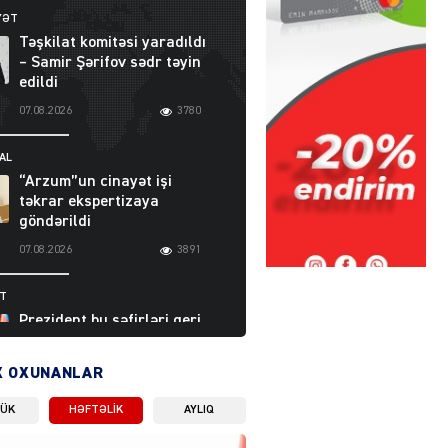
YƏT
Təşkilat komitəsi yaradıldı
– Samir Şərifov sədr təyin
edildi
07.08.2026
3780
AL
“Arzum”un cinayət işi
təkrar ekspertizaya
göndərildi
07.08.2026
3891
ƏT
Prezident bu səfirləri geri
çağırdı – Abel
Məhərrəmovun oğlu da var
X OXUNANLAR
07.08.2026
5704
LÜK
HƏFTƏLIK
AYLIQ