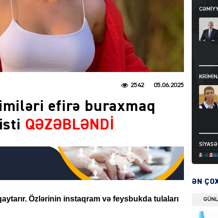
CƏMIY
KRIMIN
2542
05.06.2025
imiləri efirə buraxmaq
isti
QƏZƏBLƏNDİ
SIYAS
ƏN ÇO
aytarır. Özlərinin instaqram və feysbukda tulaları
GÜN
DÜNYA