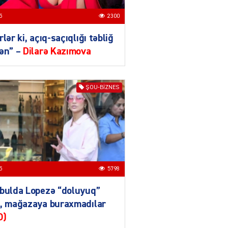
IZNES
Ekranlardan uzaq qalan
5
2300
məşhur aktrisanın yeni
qazanc mənbəyi ortaya
rlər ki, açıq-saçıqlığı təbliğ
çıxdı
ən” –
Dilarə Kazımova
04.08.2026
2177
YƏT
ŞOU-BIZNES
Hüseyn Həsənov haqqında
həbs qərarı verildi –
Milyonluq əmlakı müsadirə
olundu
04.08.2026
5497
YƏT
5
5798
İlham Əliyev bu rayona yeni
icra başçısı təyin etdi
bulda Lopezə “doluyuq”
04.08.2026
4410
b, mağazaya buraxmadılar
O)
YƏT