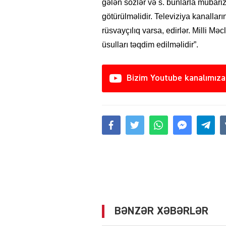
gələn sözlər və s. bunlarla mübar
götürülməlidir. Televiziya kanalla
rüsvayçılıq varsa, edirlər. Milli Mə
üsulları təqdim edilməlidir”.
Bizim Youtube kanalımıza
BƏNZƏR XƏBƏRLƏR