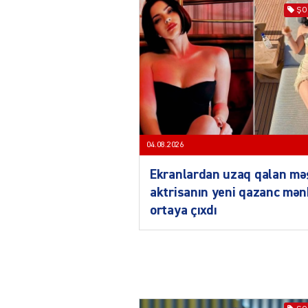
ŞO
04.08.2026
Ekranlardan uzaq qalan mə
aktrisanın yeni qazanc mən
ortaya çıxdı