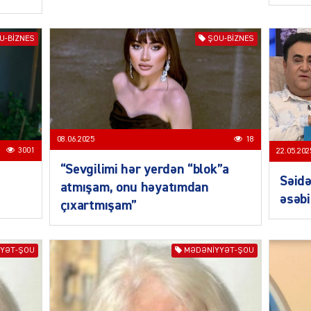
U-BIZNES
ŞOU-BIZNES
MANŞE
08.06.2025
18
3001
22.05.202
“Sevgilimi hər yerdən “blok”a
Səidə
atmışam, onu həyatımdan
SIYAS
əsəbi
çıxartmışam”
YƏT-ŞOU
MƏDƏNIYYƏT-ŞOU
DÜNYA