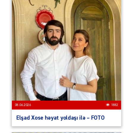
08.06.2026
1882
Elşad Xose həyat yoldaşı ilə – FOTO