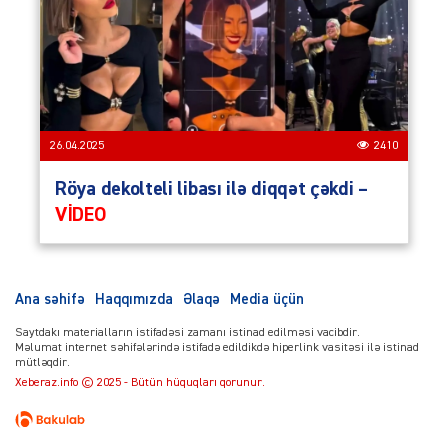
26.04.2025
2410
Röya dekolteli libası ilə diqqət çəkdi –
VİDEO
Ana səhifə
Haqqımızda
Əlaqə
Media üçün
Saytdakı materialların istifadəsi zamanı istinad edilməsi vacibdir.
Məlumat internet səhifələrində istifadə edildikdə hiperlink vasitəsi ilə istinad
mütləqdir.
Xeberaz.info © 2025 - Bütün hüquqları qorunur.