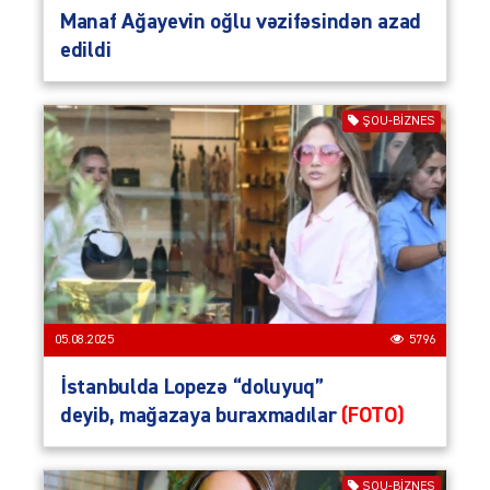
Manaf Ağayevin oğlu vəzifəsindən azad
edildi
ŞOU-BIZNES
05.08.2025
5796
İstanbulda Lopezə “doluyuq”
deyib, mağazaya buraxmadılar
(FOTO)
ŞOU-BIZNES