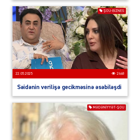
ŞOU-BIZNES
22.05.2025
2648
Səidənin verilişə gecikməsinə əsəbiləşdi
MƏDƏNIYYƏT-ŞOU