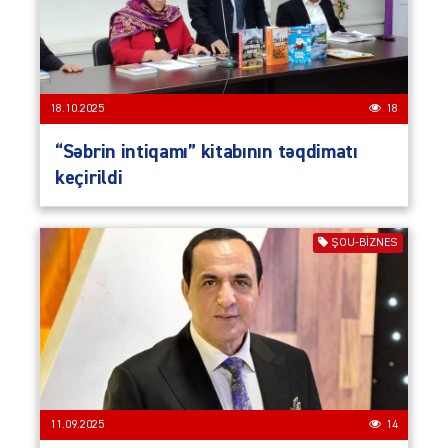
18.10.2025
18
“Səbrin intiqamı” kitabının təqdimatı
keçirildi
ŞOU-BIZNES
11.09.2025
14