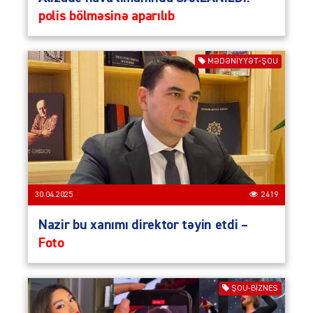
polis bölməsinə aparılıb
MƏDƏNIYYƏT-ŞOU
30.04.2025
2419
Nazir bu xanımı direktor təyin etdi –
Foto
ŞOU-BIZNES