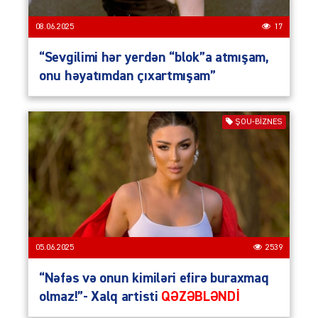
08.06.2025
17
“Sevgilimi hər yerdən “blok”a atmışam,
onu həyatımdan çıxartmışam”
ŞOU-BIZNES
05.06.2025
2539
“Nəfəs və onun kimiləri efirə buraxmaq
olmaz!”- Xalq artisti
QƏZƏBLƏNDİ