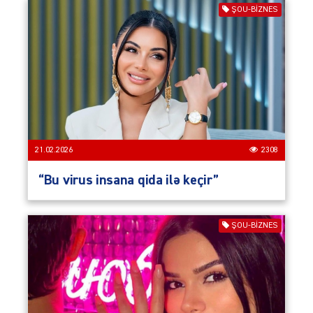
ŞOU-BIZNES
21.02.2026
2308
“Bu virus insana qida ilə keçir”
ŞOU-BIZNES