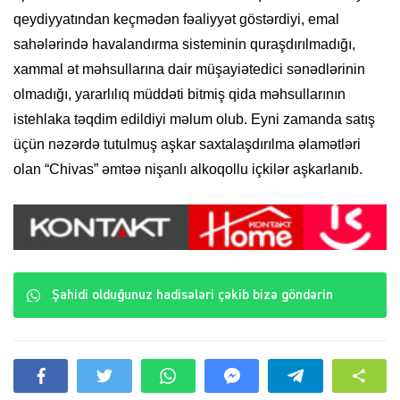
qeydiyyatından keçmədən fəaliyyət göstərdiyi, emal
sahələrində havalandırma sisteminin quraşdırılmadığı,
xammal ət məhsullarına dair müşayiətedici sənədlərinin
olmadığı, yararlılıq müddəti bitmiş qida məhsullarının
istehlaka təqdim edildiyi məlum olub. Eyni zamanda satış
üçün nəzərdə tutulmuş aşkar saxtalaşdırılma əlamətləri
olan “Chivas” əmtəə nişanlı alkoqollu içkilər aşkarlanıb.
Şahidi olduğunuz hadisələri çəkib bizə göndərin