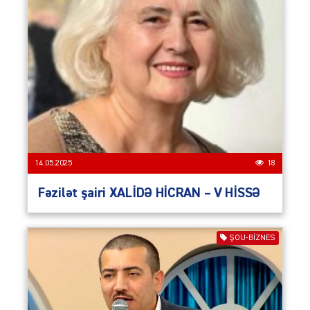
14.05.2025
18
Fəzilət şairi XALİDƏ HİCRAN – V HİSSƏ
ŞOU-BIZNES