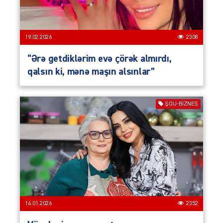
19.02.2026
2308
“Ərə getdiklərim evə çörək almırdı,
qalsın ki, mənə maşın alsınlar”
ŞOU-BIZNES
14.01.2026
2352