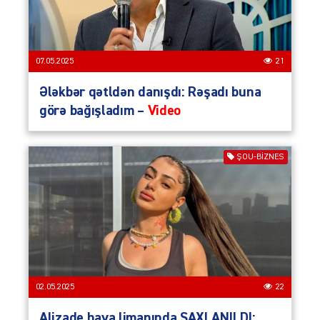
07.05.2025
21
Ələkbər qətldən danışdı: Rəşadı buna
görə bağışladım –
Video
ŞOU-BIZNES
02.05.2025
22
Alizade hava limanında SAXLANILDI: