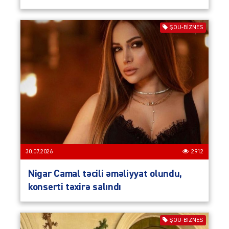
ŞOU-BIZNES
30.07.2026
2912
Nigar Camal təcili əməliyyat olundu,
konserti təxirə salındı
ŞOU-BIZNES