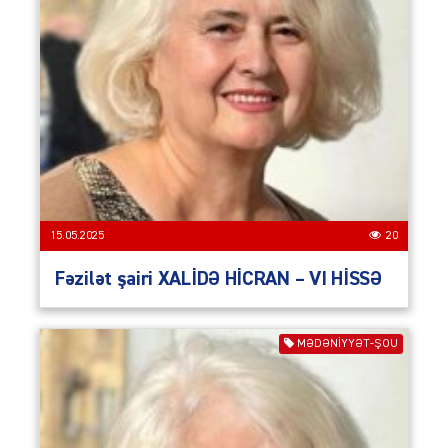
15.05.2025
20
Fəzilət şairi XALİDƏ HİCRAN – VI HİSSƏ
MƏDƏNIYYƏT-ŞOU