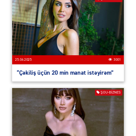
25.06.2025
3001
“Çəkiliş üçün 20 min manat istəyirəm”
ŞOU-BIZNES