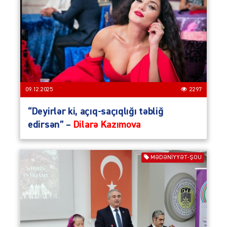
09.12.2025
2297
“Deyirlər ki, açıq-saçıqlığı təbliğ
edirsən” –
Dilarə Kazımova
MƏDƏNIYYƏT-ŞOU