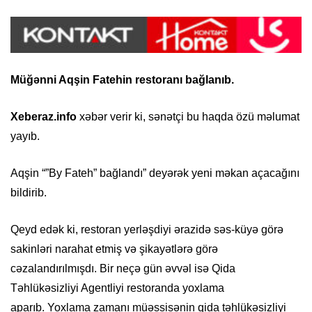
Müğənni Aqşin Fatehin restoranı bağlanıb.
Xeberaz.info
xəbər verir ki, sənətçi bu haqda özü məlumat
yayıb.
Aqşin “”By Fateh” bağlandı” deyərək yeni məkan açacağını
bildirib.
Qeyd edək ki, restoran yerləşdiyi ərazidə səs-küyə görə
sakinləri narahat etmiş və şikayətlərə görə
cəzalandırılmışdı. Bir neçə gün əvvəl isə Qida
Təhlükəsizliyi Agentliyi restoranda yoxlama
aparıb. Yoxlama zamanı müəssisənin qida təhlükəsizliyi