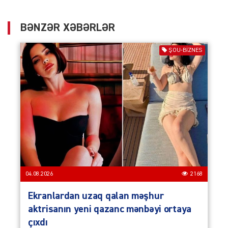
BƏNZƏR XƏBƏRLƏR
ŞOU-BIZNES
04.08.2026
2168
Ekranlardan uzaq qalan məşhur
aktrisanın yeni qazanc mənbəyi ortaya
çıxdı