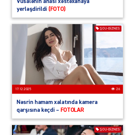
Vüsalənin anası xəstəxanaya
yerləşdirildi
(FOTO)
ŞOU-BIZNES
17.12.2025
26
Nəsrin hamam xalatında kamera
qarşısına keçdi –
FOTOLAR
ŞOU-BIZNES