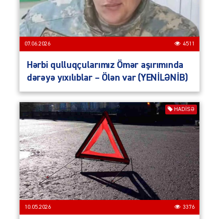
07.06.2026
4511
Hərbi qulluqçularımız Ömər aşırımında
dərəyə yıxılıblar – Ölən var (YENİLƏNİB)
HADISƏ
10.05.2026
3376