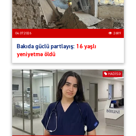
04.07.2026
2689
Bakıda güclü partlayış:
16 yaşlı
yeniyetmə öldü
HADISƏ