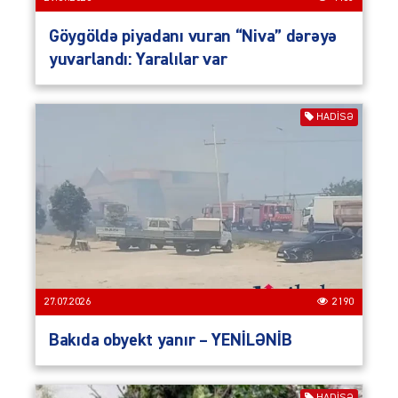
Göygöldə piyadanı vuran “Niva” dərəyə
yuvarlandı: Yaralılar var
HADISƏ
27.07.2026
2190
Bakıda obyekt yanır – YENİLƏNİB
HADISƏ