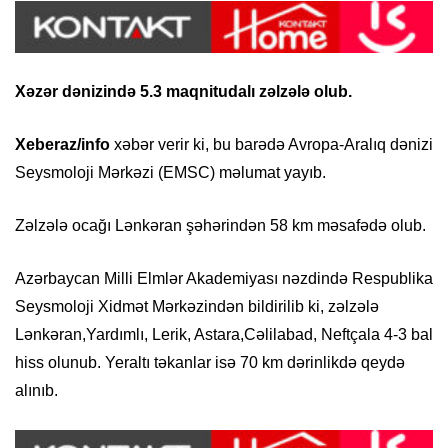
Xəzər dənizində 5.3 maqnitudalı zəlzələ olub.
Xeberaz/info
xəbər verir ki, bu barədə Avropa-Aralıq dənizi
Seysmoloji Mərkəzi (EMSC) məlumat yayıb.
Zəlzələ ocağı Lənkəran şəhərindən 58 km məsafədə olub.
Azərbaycan Milli Elmlər Akademiyası nəzdində Respublika
Seysmoloji Xidmət Mərkəzindən bildirilib ki, zəlzələ
Lənkəran,Yardımlı, Lerik, Astara,Cəlilabad, Neftçala 4-3 bal
hiss olunub. Yeraltı təkanlar isə 70 km dərinlikdə qeydə
alınıb.