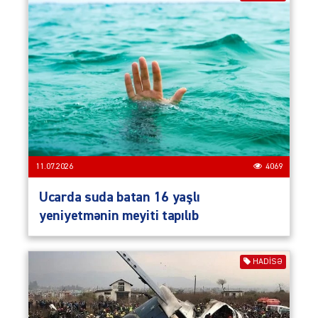
11.07.2026
4069
Ucarda suda batan 16 yaşlı
yeniyetmənin meyiti tapılıb
HADISƏ