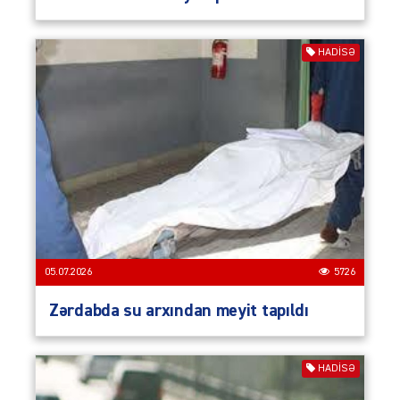
HADISƏ
05.07.2026
5726
Zərdabda su arxından meyit tapıldı
HADISƏ