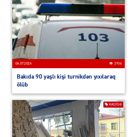
04.07.2026
2936
Bakıda 90 yaşlı kişi turnikdən yıxılaraq
ölüb
HADISƏ