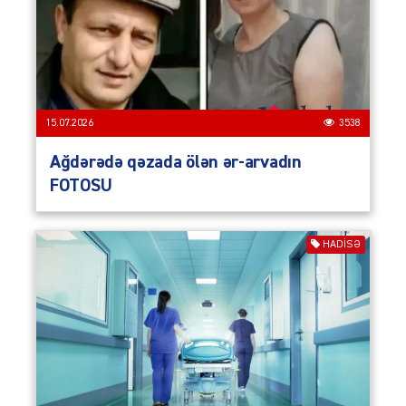
15.07.2026
3538
Ağdərədə qəzada ölən ər-arvadın
FOTOSU
HADISƏ