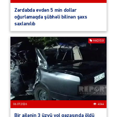
Zərdabda evdən 5 min dollar
oğurlamaqda şübhəli bilinən şəxs
saxlanılıb
HADISƏ
06.07.2026
4044
Bir ailənin 3 üzvü yol qəzasında öldü