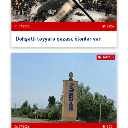
11.07.2026
2226
Dəhşətli təyyarə qəzası: ölənlər var
HADISƏ
06.07.2026
3501