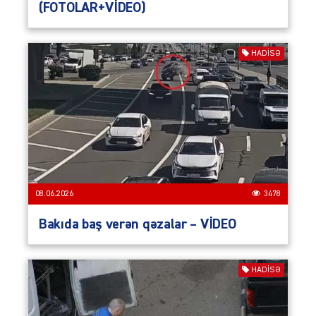
(FOTOLAR+VİDEO)
HADISƏ
08.06.2026
3478
Bakıda baş verən qəzalar – VİDEO
HADISƏ