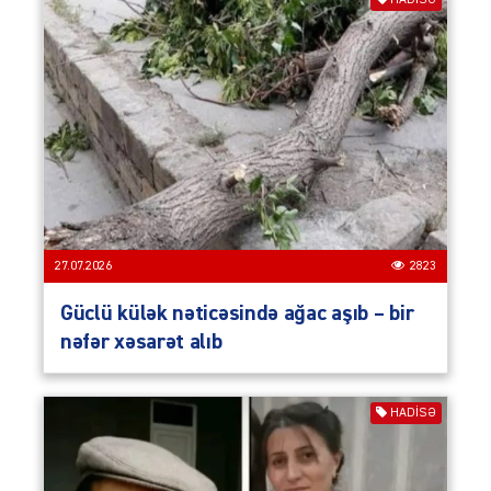
27.07.2026
2823
Güclü külək nəticəsində ağac aşıb – bir
nəfər xəsarət alıb
HADISƏ