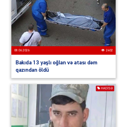
08.06.2026
2402
Bakıda 13 yaşlı oğlan və atası dəm
qazından öldü
HADISƏ