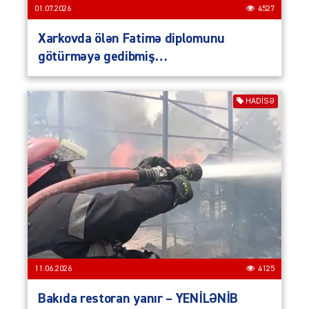
01.07.2026
4527
Xarkovda ölən Fatimə diplomunu
götürməyə gedibmiş…
HADISƏ
11.06.2026
4125
Bakıda restoran yanır – YENİLƏNİB