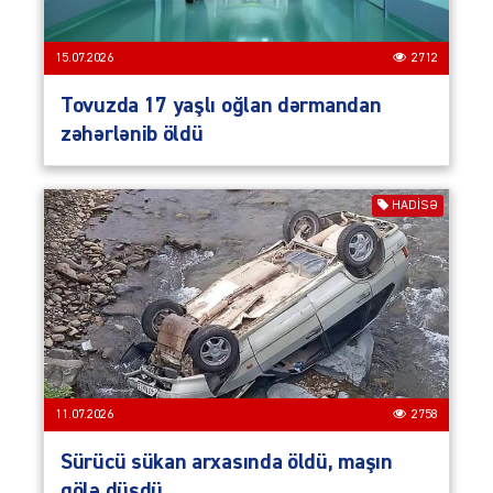
15.07.2026
2712
Tovuzda 17 yaşlı oğlan dərmandan
zəhərlənib öldü
HADISƏ
11.07.2026
2758
Sürücü sükan arxasında öldü, maşın
gölə düşdü