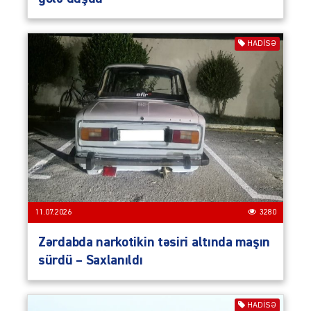
HADISƏ
11.07.2026
3280
Zərdabda narkotikin təsiri altında maşın
sürdü – Saxlanıldı
HADISƏ