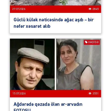
27.07.2026
2845
Güclü külək nəticəsində ağac aşıb – bir
nəfər xəsarət alıb
HADISƏ
15.07.2026
3551
Ağdərədə qəzada ölən ər-arvadın
FOTOSU