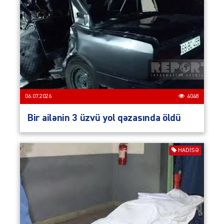
06.07.2026
4048
Bir ailənin 3 üzvü yol qəzasında öldü
HADISƏ