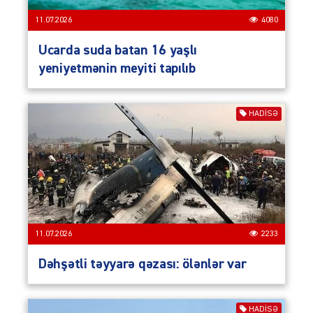
11.07.2026
4080
Ucarda suda batan 16 yaşlı
yeniyetmənin meyiti tapılıb
HADISƏ
11.07.2026
2233
Dəhşətli təyyarə qəzası: ölənlər var
HADISƏ