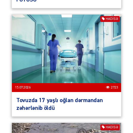
HADISƏ
15.07.2026
2723
Tovuzda 17 yaşlı oğlan dərmandan
zəhərlənib öldü
HADISƏ