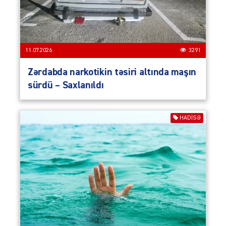
11.07.2026
3291
Zərdabda narkotikin təsiri altında maşın
sürdü – Saxlanıldı
HADISƏ