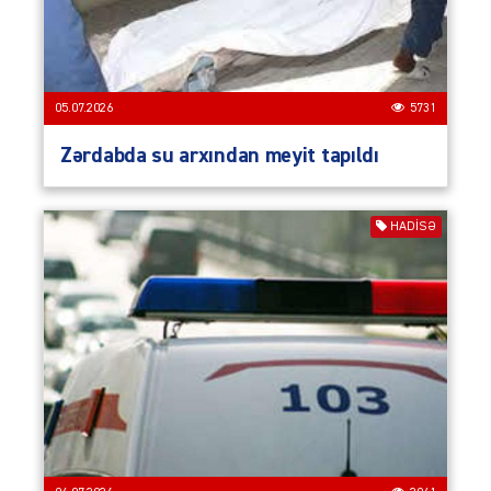
05.07.2026
5731
Zərdabda su arxından meyit tapıldı
HADISƏ