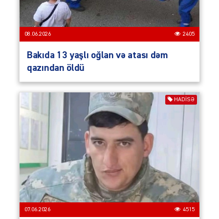
08.06.2026
2405
Bakıda 13 yaşlı oğlan və atası dəm
qazından öldü
HADISƏ
07.06.2026
4515