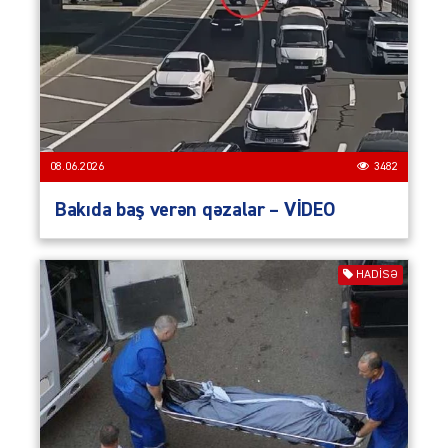
08.06.2026
3482
Bakıda baş verən qəzalar – VİDEO
HADISƏ