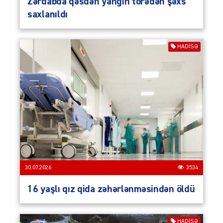
Zərdabda qəsdən yanğın törədən şəxs
saxlanıldı
HADISƏ
30.07.2026
3534
16 yaşlı qız qida zəhərlənməsindən öldü
HADISƏ