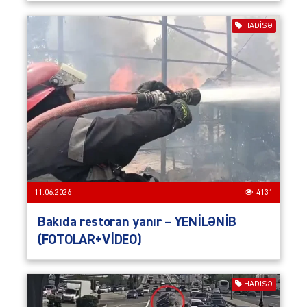
HADISƏ
11.06.2026
4131
Bakıda restoran yanır – YENİLƏNİB
(FOTOLAR+VİDEO)
HADISƏ