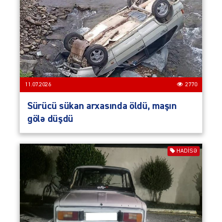
11.07.2026
2770
Sürücü sükan arxasında öldü, maşın
gölə düşdü
HADISƏ