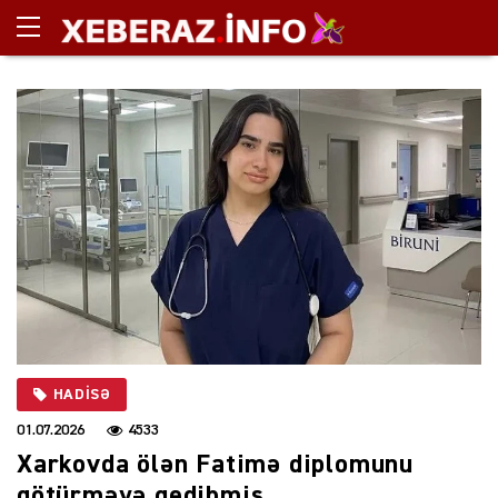
HADISƏ
01.07.2026
4533
Xarkovda ölən Fatimə diplomunu
götürməyə gedibmiş…