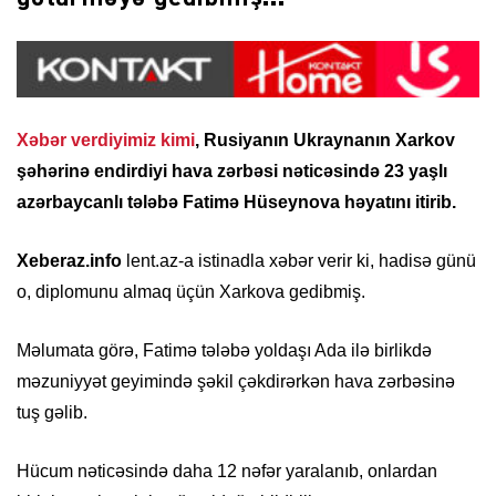
Xəbər verdiyimiz kimi
, Rusiyanın Ukraynanın Xarkov
şəhərinə endirdiyi hava zərbəsi nəticəsində 23 yaşlı
azərbaycanlı tələbə Fatimə Hüseynova həyatını itirib.
Xeberaz.info
lent.az-a istinadla xəbər verir ki, hadisə günü
o, diplomunu almaq üçün Xarkova gedibmiş.
Məlumata görə, Fatimə tələbə yoldaşı Ada ilə birlikdə
məzuniyyət geyimində şəkil çəkdirərkən hava zərbəsinə
tuş gəlib.
Hücum nəticəsində daha 12 nəfər yaralanıb, onlardan