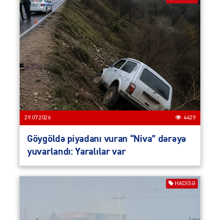
29.07.2026
4429
Göygöldə piyadanı vuran “Niva” dərəyə
yuvarlandı: Yaralılar var
HADISƏ