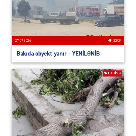
27.07.2026
2208
Bakıda obyekt yanır – YENİLƏNİB
HADISƏ