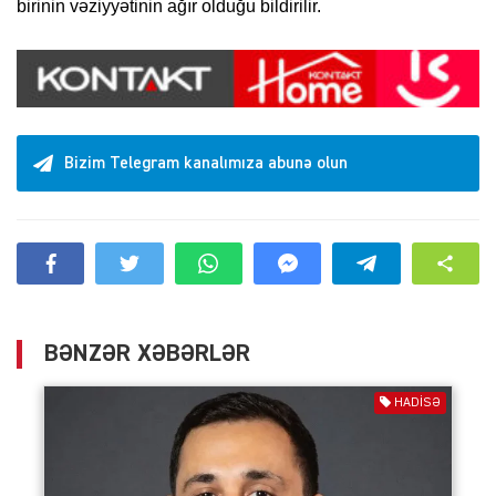
birinin vəziyyətinin ağır olduğu bildirilir.
Bizim Telegram kanalımıza abunə olun
BƏNZƏR XƏBƏRLƏR
HADISƏ