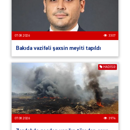
07.08.2026
3307
Bakıda vəzifəli şəxsin meyiti tapıldı
HADISƏ
07.08.2026
3974