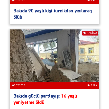
04.07.2026
2941
Bakıda 90 yaşlı kişi turnikdən yıxılaraq
ölüb
HADISƏ
04.07.2026
2694
Bakıda güclü partlayış:
16 yaşlı
yeniyetmə öldü