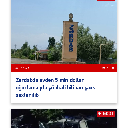
06.07.2026
3510
Zərdabda evdən 5 min dollar
oğurlamaqda şübhəli bilinən şəxs
saxlanılıb
HADISƏ