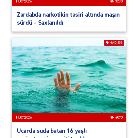
11.07.2026
3280
Zərdabda narkotikin təsiri altında maşın
sürdü – Saxlanıldı
HADISƏ
11.07.2026
4070
Ucarda suda batan 16 yaşlı