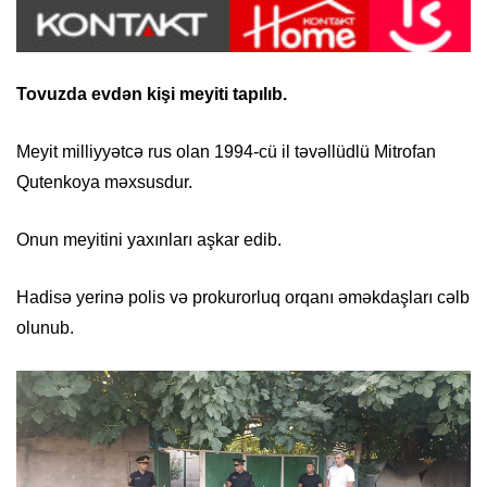
Tovuzda evdən kişi meyiti tapılıb.
Meyit milliyyətcə rus olan 1994-cü il təvəllüdlü Mitrofan
Qutenkoya məxsusdur.
Onun meyitini yaxınları aşkar edib.
Hadisə yerinə polis və prokurorluq orqanı əməkdaşları cəlb
olunub.