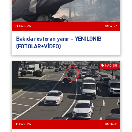
11.06.2026
4125
Bakıda restoran yanır – YENİLƏNİB
(FOTOLAR+VİDEO)
HADISƏ
08.06.2026
3478