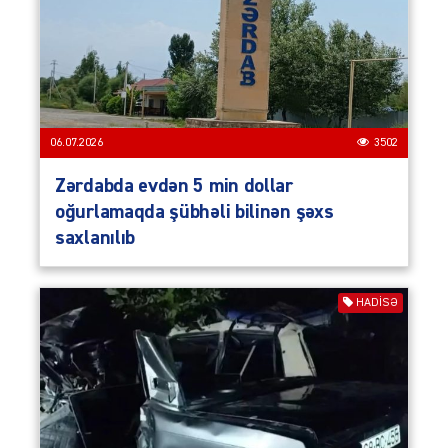
06.07.2026
3502
Zərdabda evdən 5 min dollar
oğurlamaqda şübhəli bilinən şəxs
saxlanılıb
HADISƏ