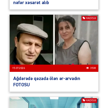
nəfər xəsarət alıb
HADISƏ
15.07.2026
3538
Ağdərədə qəzada ölən ər-arvadın
FOTOSU
HADISƏ