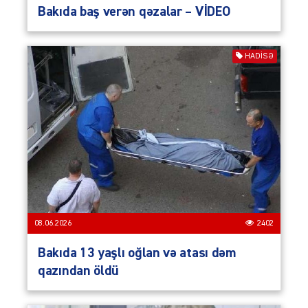
Bakıda baş verən qəzalar – VİDEO
HADISƏ
08.06.2026
2402
Bakıda 13 yaşlı oğlan və atası dəm
qazından öldü