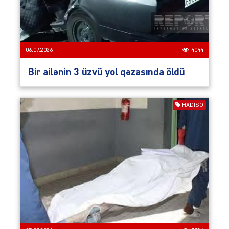
06.07.2026
4044
Bir ailənin 3 üzvü yol qəzasında öldü
HADISƏ