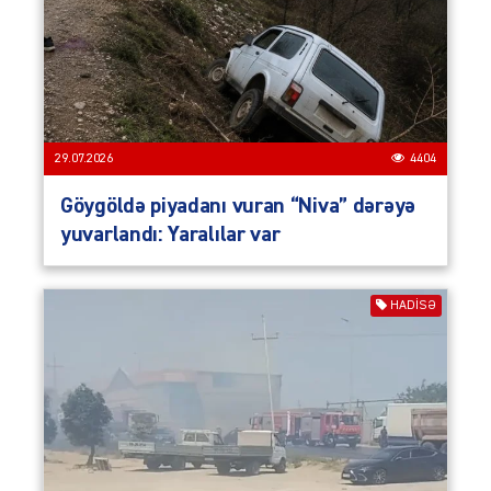
29.07.2026
4404
Göygöldə piyadanı vuran “Niva” dərəyə
yuvarlandı: Yaralılar var
HADISƏ