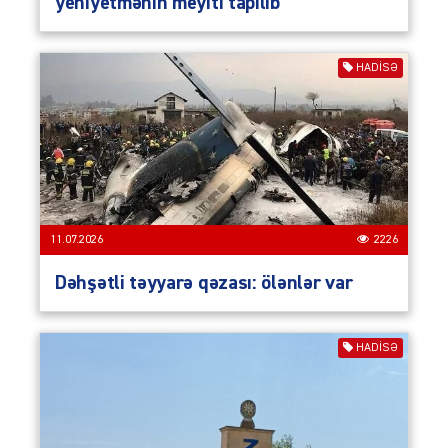
yeniyetmənin meyiti tapılıb
HADISƏ
11.07.2026
2226
Dəhşətli təyyarə qəzası: ölənlər var
HADISƏ