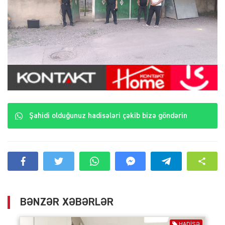
Şahidi olduğunuz hadisələri çəkib bizə göndərin
BƏNZƏR XƏBƏRLƏR
HADISƏ