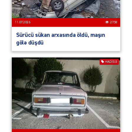
11.07.2026
2758
Sürücü sükan arxasında öldü, maşın
gölə düşdü
HADISƏ