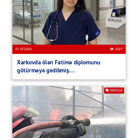
01.07.2026
4527
Xarkovda ölən Fatimə diplomunu
götürməyə gedibmiş…
HADISƏ