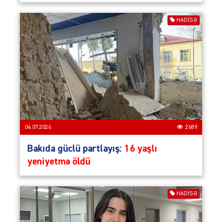
HADISƏ
04.07.2026
2689
Bakıda güclü partlayış:
16 yaşlı
yeniyetmə öldü
HADISƏ