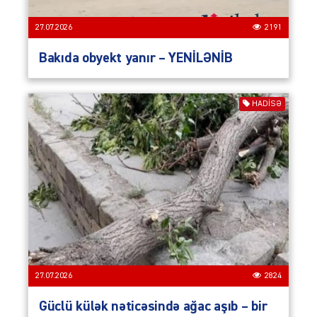
27.07.2026
2191
Bakıda obyekt yanır – YENİLƏNİB
HADISƏ
27.07.2026
2824
Güclü külək nəticəsində ağac aşıb – bir