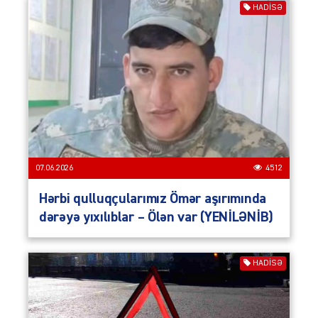
HADISƏ
07.06.2026
4512
Hərbi qulluqçularımız Ömər aşırımında
dərəyə yıxılıblar – Ölən var (YENİLƏNİB)
HADISƏ