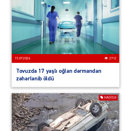
15.07.2026
2712
Tovuzda 17 yaşlı oğlan dərmandan
zəhərlənib öldü
HADISƏ