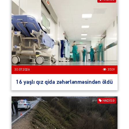
30.07.2026
3509
16 yaşlı qız qida zəhərlənməsindən öldü
HADISƏ