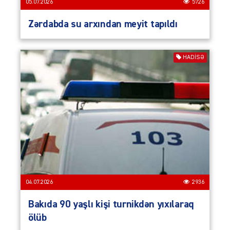
05.07.2026
5726
Zərdabda su arxından meyit tapıldı
HADISƏ
04.07.2026
2936
Bakıda 90 yaşlı kişi turnikdən yıxılaraq
ölüb