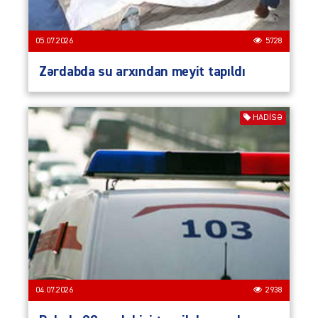
05.07.2026
5728
Zərdabda su arxından meyit tapıldı
HADISƏ
04.07.2026
2938