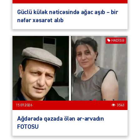
Güclü külək nəticəsində ağac aşıb – bir
nəfər xəsarət alıb
HADISƏ
15.07.2026
3543
Ağdərədə qəzada ölən ər-arvadın
FOTOSU