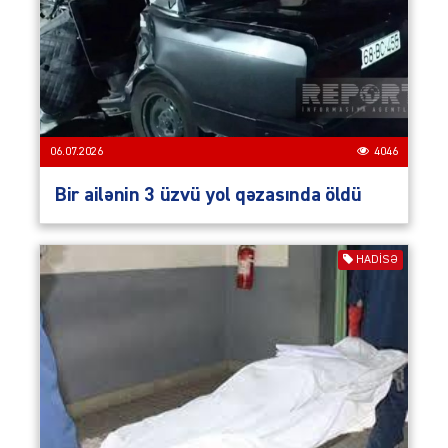
06.07.2026
4046
Bir ailənin 3 üzvü yol qəzasında öldü
HADISƏ