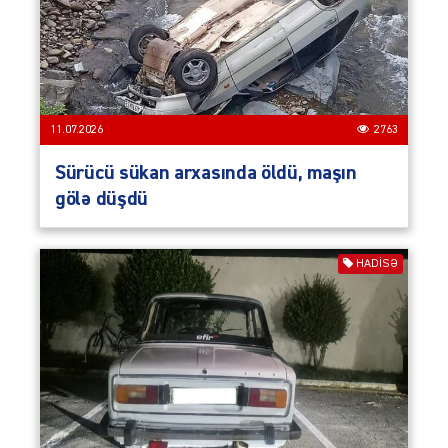
11.07.2026
2763
Sürücü sükan arxasında öldü, maşın
gölə düşdü
HADISƏ