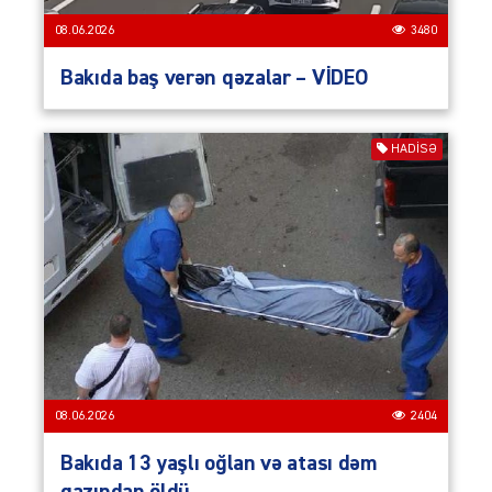
08.06.2026
3480
Bakıda baş verən qəzalar – VİDEO
HADISƏ
08.06.2026
2404
Bakıda 13 yaşlı oğlan və atası dəm