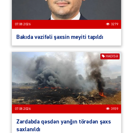
07.08.2026
3279
Bakıda vəzifəli şəxsin meyiti tapıldı
HADISƏ
07.08.2026
3939
Zərdabda qəsdən yanğın törədən şəxs
saxlanıldı