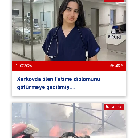
01.07.2026
4529
Xarkovda ölən Fatimə diplomunu
götürməyə gedibmiş…
HADISƏ