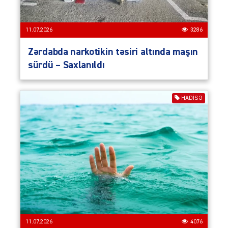
11.07.2026
3286
Zərdabda narkotikin təsiri altında maşın
sürdü – Saxlanıldı
HADISƏ
11.07.2026
4076