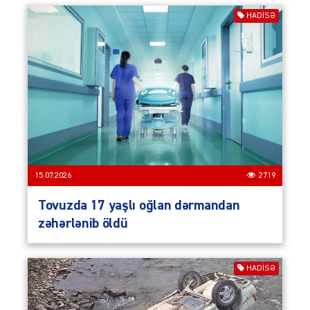
HADISƏ
15.07.2026
2719
Tovuzda 17 yaşlı oğlan dərmandan
zəhərlənib öldü
HADISƏ