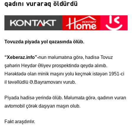
qadını vuraraq öldürdü
Tovuzda piyada yol qəzasında ölüb.
“Xeberaz.info”-
nun məlumatına görə, hadisə Tovuz
şəhərin Heydər Əliyev prospektində qeydə alınıb.
Hərəktədə olan minik maşını yolu keçmək istəyən 1951-ci
il təvəllüdlü Ə.Bayramovanı vurub.
Piyada hadisə yerində ölüb. Məlumata görə, qadının vuran
avtomobil çörək daşıyan maşın olub.
Fakt araşdırılır.