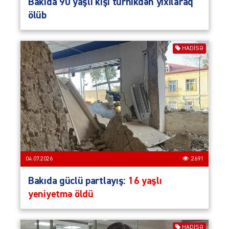
Bakıda 90 yaşlı kişi turnikdən yıxılaraq
ölüb
HADISƏ
04.07.2026
2691
Bakıda güclü partlayış:
16 yaşlı
yeniyetmə öldü
HADISƏ