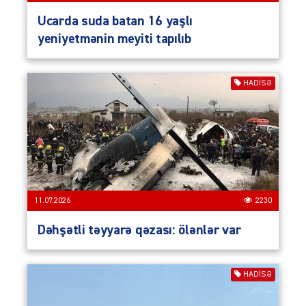
Ucarda suda batan 16 yaşlı
yeniyetmənin meyiti tapılıb
HADISƏ
11.07.2026
2230
Dəhşətli təyyarə qəzası: ölənlər var
HADISƏ