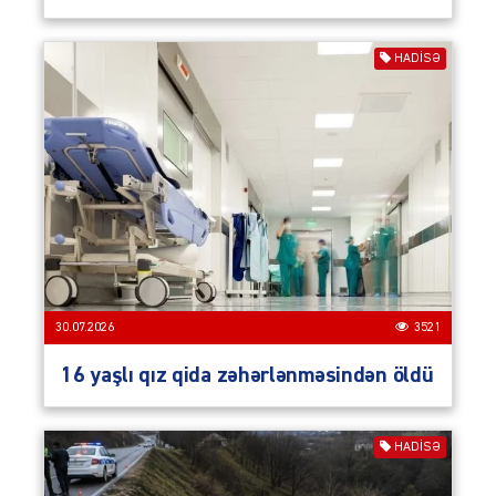
HADISƏ
30.07.2026
3521
16 yaşlı qız qida zəhərlənməsindən öldü
HADISƏ