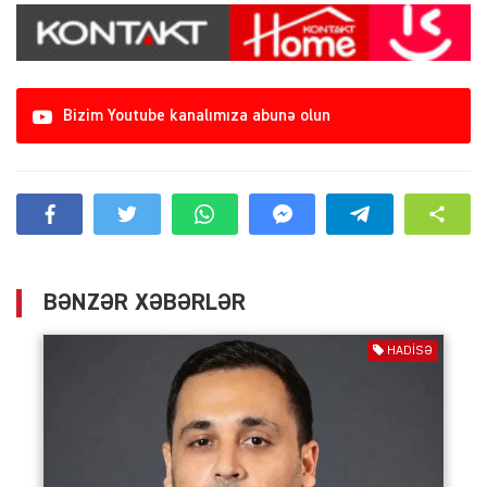
Bizim Youtube kanalımıza abunə olun
BƏNZƏR XƏBƏRLƏR
HADISƏ