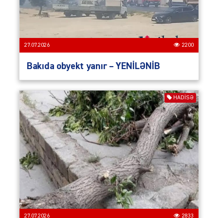
27.07.2026
2200
Bakıda obyekt yanır – YENİLƏNİB
HADISƏ
27.07.2026
2833