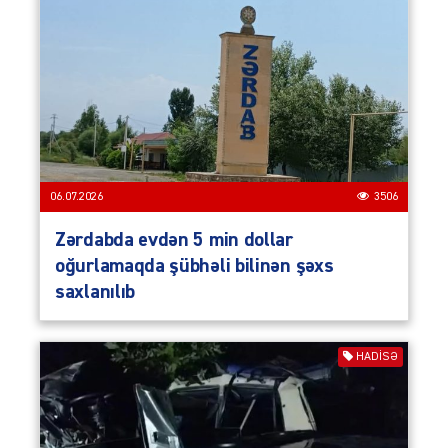
06.07.2026
3506
Zərdabda evdən 5 min dollar
oğurlamaqda şübhəli bilinən şəxs
saxlanılıb
HADISƏ