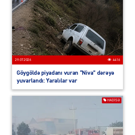
29.07.2026
4416
Göygöldə piyadanı vuran “Niva” dərəyə
yuvarlandı: Yaralılar var
HADISƏ