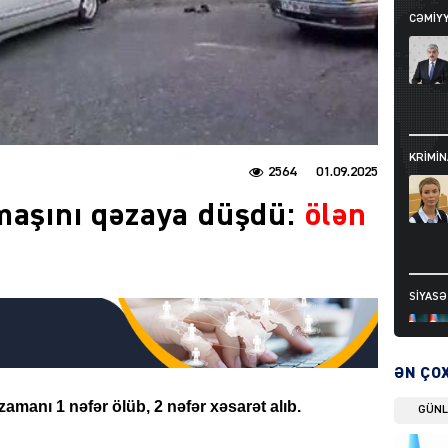
CƏMIY
KRIMIN
2564
01.09.2025
maşını qəzaya düşdü:
ölən
SIYAS
ƏN ÇO
amanı 1 nəfər ölüb, 2 nəfər xəsarət alıb.
GÜN
DÜNYA