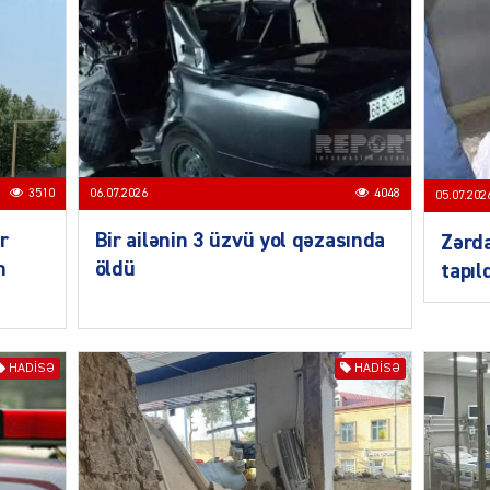
MANŞE
3510
06.07.2026
4048
05.07.202
r
Bir ailənin 3 üzvü yol qəzasında
Zərd
n
öldü
tapıl
SIYAS
HADISƏ
HADISƏ
DÜNYA