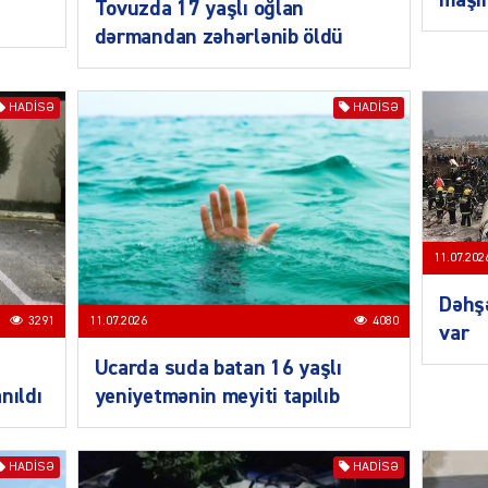
ŞOU-B
Tovuzda 17 yaşlı oğlan
dərmandan zəhərlənib öldü
HADISƏ
HADISƏ
CƏMIY
11.07.202
Dəhşə
3291
11.07.2026
4080
var
CƏMIY
Ucarda suda batan 16 yaşlı
nıldı
yeniyetmənin meyiti tapılıb
HADISƏ
HADISƏ
CƏMIY