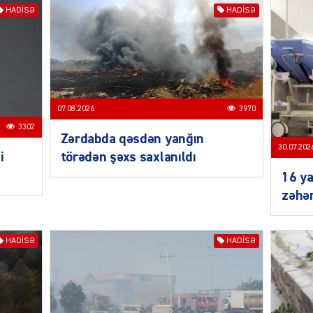
HADISƏ
HADISƏ
KRIMIN
07.08.2026
3970
3302
Zərdabda qəsdən yanğın
30.07.202
i
törədən şəxs saxlanıldı
SOSIAL
16 ya
zəhə
HADISƏ
HADISƏ
KRIMIN