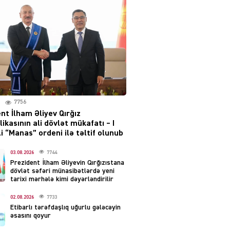
Moskvada güclü partlayış
səsləri eşidildi
07.08.2026
5488
Rusiya-Ukrayna
münaqişəsinin həllində
irəliləyiş var – Tramp
07.08.2026
7756
5499
nt İlham Əliyev Qırğız
ikasının ali dövlət mükafatı – I
YƏT
i “Manas” ordeni ilə təltif olunub
Prezident 2 fərman
imzaladı
03.08.2026
7744
Prezident İlham Əliyevin Qırğızıstana
07.08.2026
5488
dövlət səfəri münasibətlərdə yeni
tarixi mərhələ kimi dəyərləndirilir
 SİYASƏT
02.08.2026
7733
Tehran və İrəvandan
Etibarlı tərəfdaşlıq uğurlu gələcəyin
“Tramp yolu”na HƏMLƏ –
əsasını qoyur
REAKSİYA