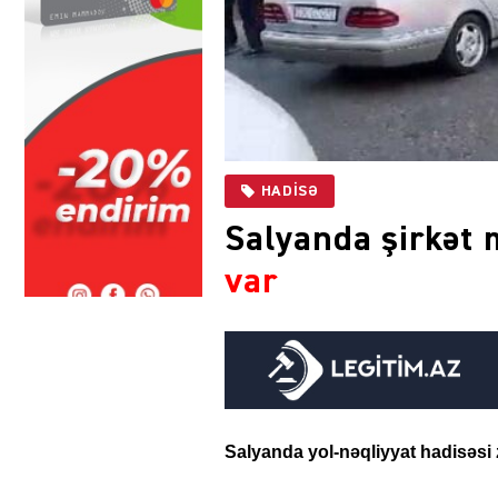
HADISƏ
Salyanda şirkət 
var
Salyanda yol-nəqliyyat hadisəsi z