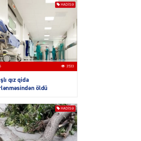
Zərdabda qəsdən yanğın
HADISƏ
törədən şəxs saxlanıldı
07.08.2026
3970
AL
Kiyevdə əlinə silah alıb
döyüşdü, Azərbaycanda
həbs olundu – MƏHKƏMƏ İŞİ
04.08.2026
4402
6
3533
şlı qız qida
80 manatlıq Prezident
rlənməsindən öldü
təqaüdü ilə bağlı VACİB
AÇIQLAMA
04.08.2026
4400
HADISƏ
AL
Cəza çəkən şəxs məhkum
yoldaşını buna görə
öldürüb…