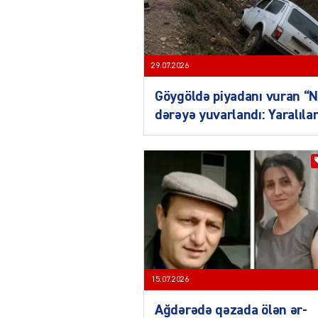
29.07.2026
Göygöldə piyadanı vuran “N
dərəyə yuvarlandı: Yaralılar
15.07.2026
Ağdərədə qəzada ölən ər-