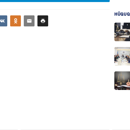
HÜQUQ
KRIMIN
HADIS
DÜNYA
HADIS