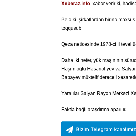
Xeberaz.info
xəbər verir ki, hadi
Belə ki, şirkətlərdən birinə məxsus
toqquşub.
Qəza nəticəsində 1978-ci il təvəll
Daha iki nəfər, yük maşınının sürüc
Həşim oğlu Həsənəliyev və Salyan sa
Babayev müxtəlif dərəcəli xəsarətlə
Yaralılar Salyan Rayon Mərkəzi Xəs
Faktla bağlı araşdırma aparılır.
Bizim Telegram kanalımız