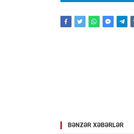
BƏNZƏR XƏBƏRLƏR