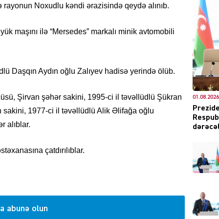
sə rayonun Noxudlu kəndi ərazisində qeydə alınıb.
 yük maşını ilə “Mersedes” markalı minik avtomobili
DÜNYA
üdlü Daşqın Aydın oğlu Zalıyev hadisə yerində ölüb.
üsü, Şirvan şəhər sakini, 1995-ci il təvəllüdlü Şükran
01.08.2026
Prezide
kini, 1977-ci il təvəllüdlü Alik Əlifağa oğlu
Respubl
CƏMIY
r alıblar.
dərəcəl
təxanasına çatdırılıblar.
XARİCİ
a abunə olun