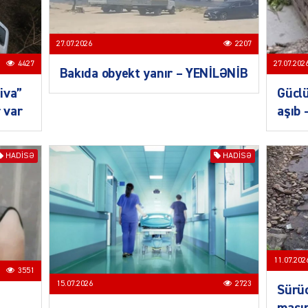
27.07.2026
2207
CƏMIY
4427
27.07.202
Bakıda obyekt yanır – YENİLƏNİB
iva”
Güclü
 var
aşıb 
SIYAS
HADISƏ
HADISƏ
DÜNYA
11.07.202
3551
15.07.2026
2723
Sürüc
maşı