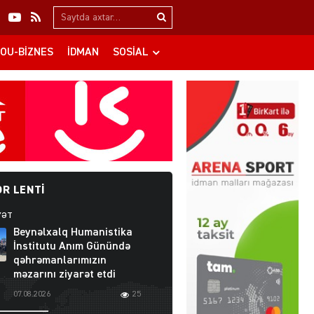
Search…
OU-BIZNES
İDMAN
SOSIAL
R LENTI
YƏT
Beynəlxalq Humanistika
İnstitutu Anım Günündə
qəhrəmanlarımızın
məzarını ziyarət etdi
07.08.2026
25