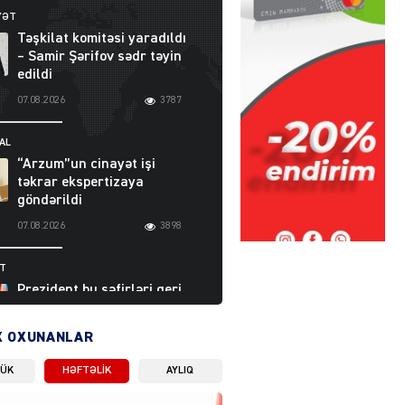
YƏT
Təşkilat komitəsi yaradıldı
– Samir Şərifov sədr təyin
edildi
07.08.2026
3787
AL
“Arzum”un cinayət işi
təkrar ekspertizaya
göndərildi
07.08.2026
3898
ƏT
Prezident bu səfirləri geri
çağırdı – Abel
Məhərrəmovun oğlu da var
X OXUNANLAR
07.08.2026
5710
LÜK
HƏFTƏLIK
AYLIQ