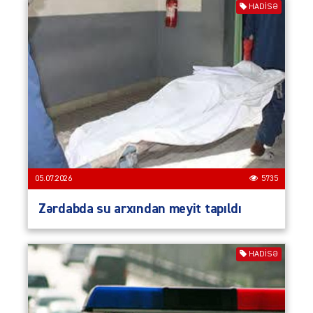
HADISƏ
05.07.2026
5735
Zərdabda su arxından meyit tapıldı
HADISƏ