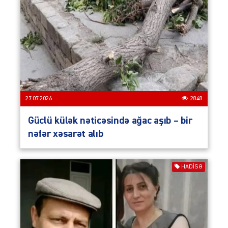
27.07.2026
2848
Güclü külək nəticəsində ağac aşıb – bir
nəfər xəsarət alıb
HADISƏ