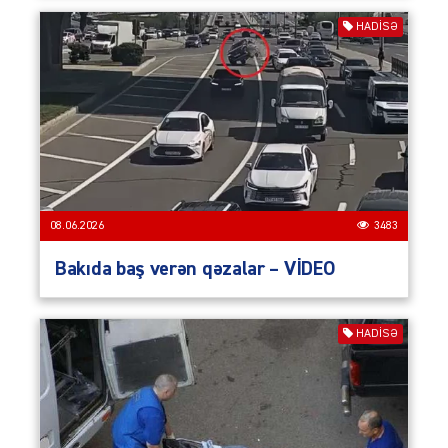
HADISƏ
08.06.2026
3483
Bakıda baş verən qəzalar – VİDEO
HADISƏ