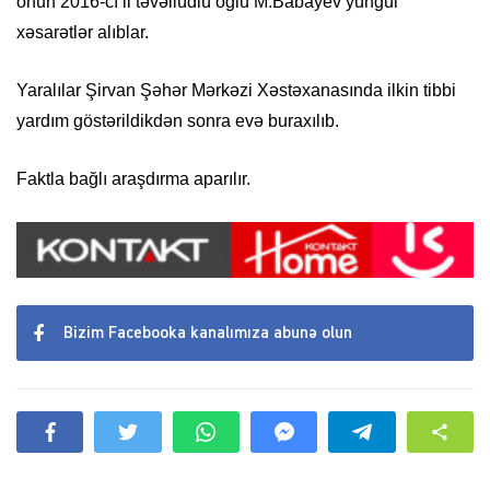
onun 2016-cı il təvəllüdlü oğlu M.Babayev yüngül
xəsarətlər alıblar.
Yaralılar Şirvan Şəhər Mərkəzi Xəstəxanasında ilkin tibbi
yardım göstərildikdən sonra evə buraxılıb.
Faktla bağlı araşdırma aparılır.
Bizim Facebooka kanalımıza abunə olun