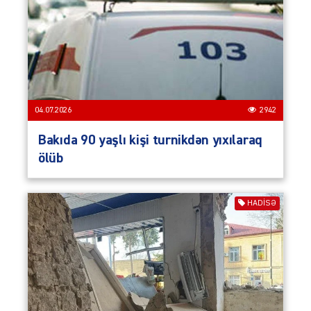
04.07.2026
2942
Bakıda 90 yaşlı kişi turnikdən yıxılaraq
ölüb
HADISƏ