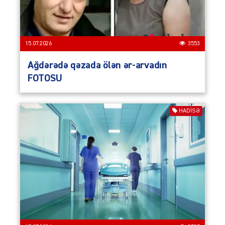
15.07.2026
3553
Ağdərədə qəzada ölən ər-arvadın
FOTOSU
HADISƏ