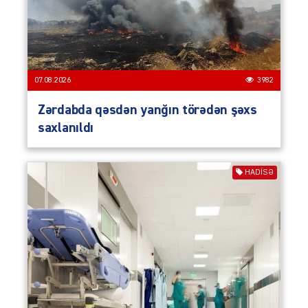
07.08.2026
3982
Zərdabda qəsdən yanğın törədən şəxs
saxlanıldı
HADISƏ