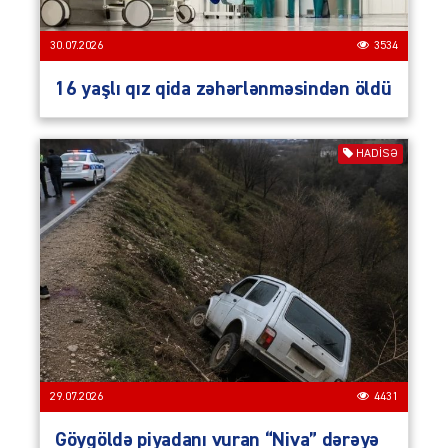
30.07.2026
3534
16 yaşlı qız qida zəhərlənməsindən öldü
HADISƏ
29.07.2026
4431
Göygöldə piyadanı vuran “Niva” dərəyə