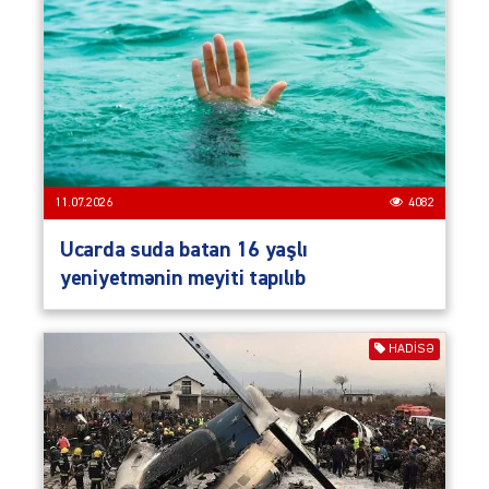
11.07.2026
4082
Ucarda suda batan 16 yaşlı
yeniyetmənin meyiti tapılıb
HADISƏ