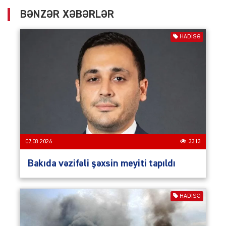
BƏNZƏR XƏBƏRLƏR
HADISƏ
07.08.2026
3313
Bakıda vəzifəli şəxsin meyiti tapıldı
HADISƏ