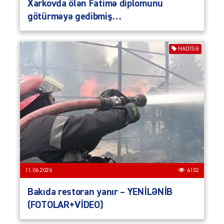
Xarkovda ölən Fatimə diplomunu
götürməyə gedibmiş…
HADISƏ
11.06.2026
4132
Bakıda restoran yanır – YENİLƏNİB
(FOTOLAR+VİDEO)