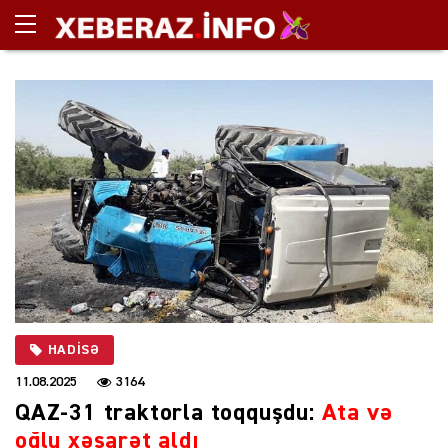
HADISƏ
11.08.2025
3164
QAZ-31 traktorla toqquşdu:
Ata və
oğlu xəsarət aldı