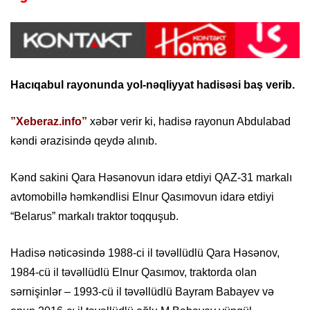
Hacıqabul rayonunda yol-nəqliyyat hadisəsi baş verib.
”Xeberaz.info”
xəbər verir ki, hadisə rayonun Abdulabad
kəndi ərazisində qeydə alınıb.
Kənd sakini Qara Həsənovun idarə etdiyi QAZ-31 markalı
avtomobillə həmkəndlisi Elnur Qasımovun idarə etdiyi
“Belarus” markalı traktor toqquşub.
Hadisə nəticəsində 1988-ci il təvəllüdlü Qara Həsənov,
1984-cü il təvəllüdlü Elnur Qasımov, traktorda olan
sərnişinlər – 1993-cü il təvəllüdlü Bayram Babayev və