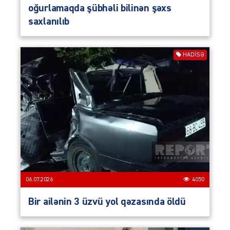
oğurlamaqda şübhəli bilinən şəxs
saxlanılıb
HADISƏ
06.07.2026
4050
Bir ailənin 3 üzvü yol qəzasında öldü