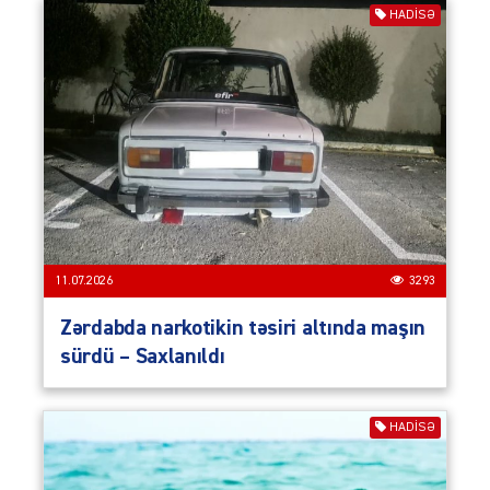
HADISƏ
11.07.2026
3293
Zərdabda narkotikin təsiri altında maşın
sürdü – Saxlanıldı
HADISƏ