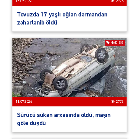
15.07.2026
2725
Tovuzda 17 yaşlı oğlan dərmandan
zəhərlənib öldü
HADISƏ
11.07.2026
2772
Sürücü sükan arxasında öldü, maşın
gölə düşdü