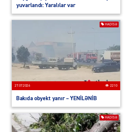
yuvarlandı: Yaralılar var
HADISƏ
27.07.2026
2210
Bakıda obyekt yanır – YENİLƏNİB
HADISƏ