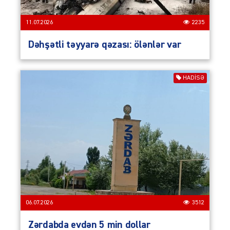
11.07.2026
2235
Dəhşətli təyyarə qəzası: ölənlər var
HADISƏ
06.07.2026
3512
Zərdabda evdən 5 min dollar