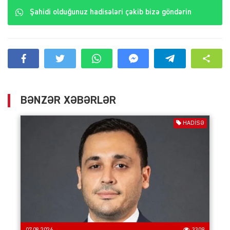
Şahidi olduğunuz hadisələri çəkib bizə göndərin
BƏNZƏR XƏBƏRLƏR
HADISƏ
07.08.2026
3309