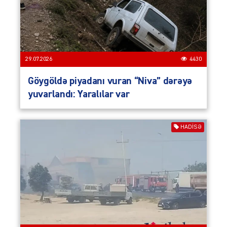
29.07.2026
4430
Göygöldə piyadanı vuran “Niva” dərəyə
yuvarlandı: Yaralılar var
HADISƏ