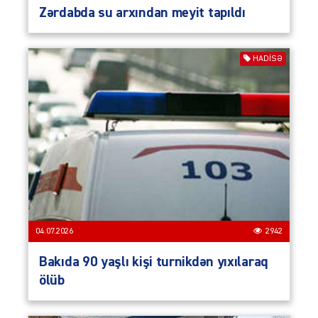
Zərdabda su arxından meyit tapıldı
HADISƏ
04.07.2026
2942
Bakıda 90 yaşlı kişi turnikdən yıxılaraq
ölüb