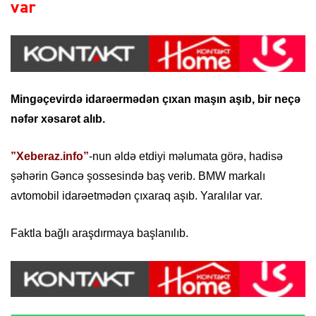
var
Mingəçevirdə idarəermədən çıxan maşın aşıb, bir neçə
nəfər xəsarət alıb.
”Xeberaz.info”
-nun əldə etdiyi məlumata görə, hadisə
şəhərin Gəncə şossesində baş verib. BMW markalı
avtomobil idarəetmədən çıxaraq aşıb. Yaralılar var.
Faktla bağlı araşdırmaya başlanılıb.