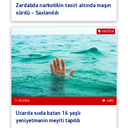
Zərdabda narkotikin təsiri altında maşın
sürdü – Saxlanıldı
HADISƏ
11.07.2026
4082
Ucarda suda batan 16 yaşlı
yeniyetmənin meyiti tapılıb