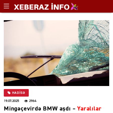
HADISƏ
19.07.2025
2964
Mingəçevirdə BMW aşdı –
Yaralılar