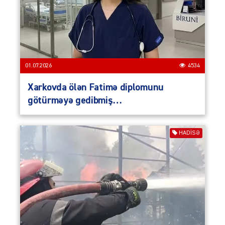
01.07.2026
4534
Xarkovda ölən Fatimə diplomunu
götürməyə gedibmiş…
HADISƏ