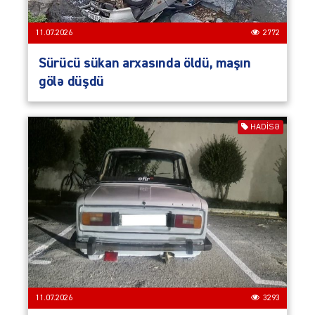
11.07.2026
2772
Sürücü sükan arxasında öldü, maşın
gölə düşdü
HADISƏ
11.07.2026
3293