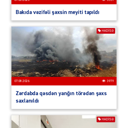
Bakıda vəzifəli şəxsin meyiti tapıldı
HADISƏ
07.08.2026
3979
Zərdabda qəsdən yanğın törədən şəxs
saxlanıldı
HADISƏ