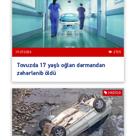
15.07.2026
2725
Tovuzda 17 yaşlı oğlan dərmandan
zəhərlənib öldü
HADISƏ