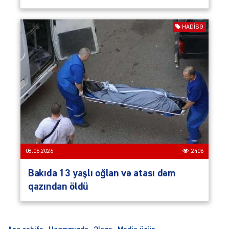
HADISƏ
08.06.2026
2406
Bakıda 13 yaşlı oğlan və atası dəm
qazından öldü