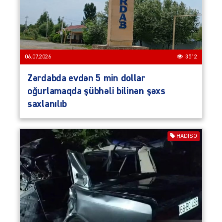
06.07.2026
3512
Zərdabda evdən 5 min dollar
oğurlamaqda şübhəli bilinən şəxs
saxlanılıb
HADISƏ