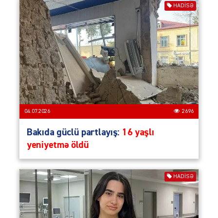
HADISƏ
04.07.2026
2696
Bakıda güclü partlayış:
16 yaşlı
yeniyetmə öldü
HADISƏ