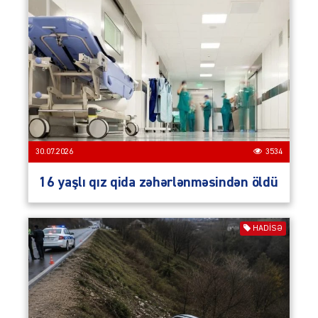
30.07.2026
3534
16 yaşlı qız qida zəhərlənməsindən öldü
HADISƏ