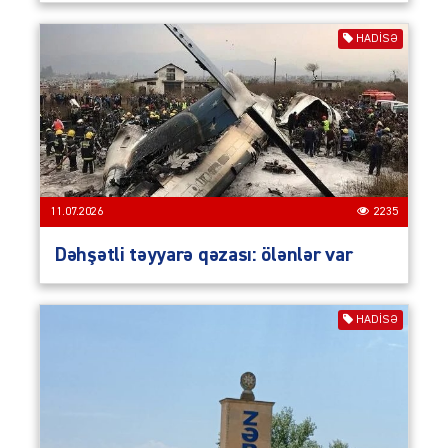
HADISƏ
11.07.2026
2235
Dəhşətli təyyarə qəzası: ölənlər var
HADISƏ