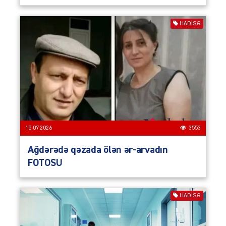
HADISƏ
15.07.2026
3553
Ağdərədə qəzada ölən ər-arvadın
FOTOSU
HADISƏ