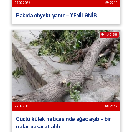
27.07.2026
2210
Bakıda obyekt yanır – YENİLƏNİB
HADISƏ
27.07.2026
2847
Güclü külək nəticəsində ağac aşıb – bir
nəfər xəsarət alıb