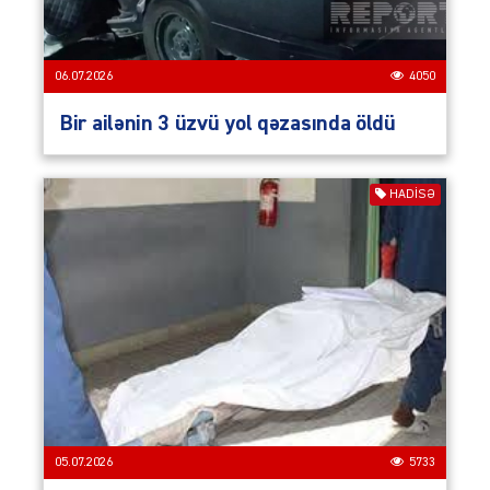
06.07.2026
4050
Bir ailənin 3 üzvü yol qəzasında öldü
HADISƏ
05.07.2026
5733