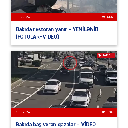
11.06.2026
4132
Bakıda restoran yanır – YENİLƏNİB
(FOTOLAR+VİDEO)
HADISƏ
08.06.2026
3483
Bakıda baş verən qəzalar – VİDEO