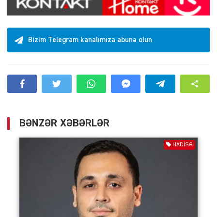
Bizim Telegram kanalımıza abunə olun
BƏNZƏR XƏBƏRLƏR
HADISƏ