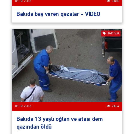
08.06.2026
3480
Bakıda baş verən qəzalar – VİDEO
HADISƏ
08.06.2026
2404
Bakıda 13 yaşlı oğlan və atası dəm
qazından öldü