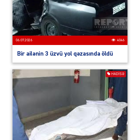
06.07.2026
4046
Bir ailənin 3 üzvü yol qəzasında öldü
HADISƏ