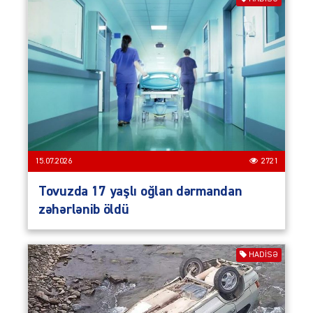
15.07.2026
2721
Tovuzda 17 yaşlı oğlan dərmandan
zəhərlənib öldü
HADISƏ