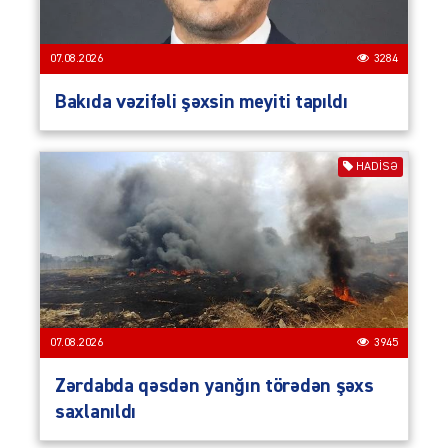
07.08.2026
3284
Bakıda vəzifəli şəxsin meyiti tapıldı
HADISƏ
07.08.2026
3945
Zərdabda qəsdən yanğın törədən şəxs
saxlanıldı