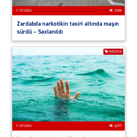
11.07.2026
3288
Zərdabda narkotikin təsiri altında maşın
sürdü – Saxlanıldı
HADISƏ
11.07.2026
4077