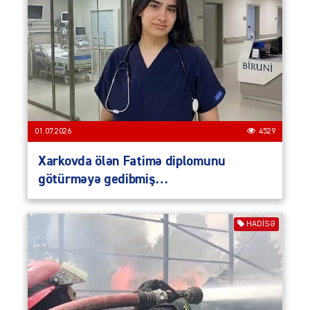
01.07.2026
4529
Xarkovda ölən Fatimə diplomunu
götürməyə gedibmiş…
HADISƏ