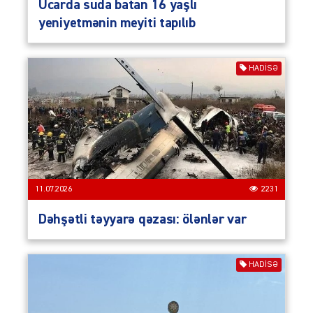
Ucarda suda batan 16 yaşlı
yeniyetmənin meyiti tapılıb
HADISƏ
11.07.2026
2231
Dəhşətli təyyarə qəzası: ölənlər var
HADISƏ