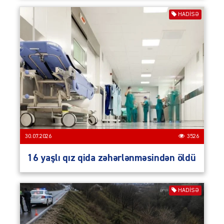
HADISƏ
30.07.2026
3526
16 yaşlı qız qida zəhərlənməsindən öldü
HADISƏ