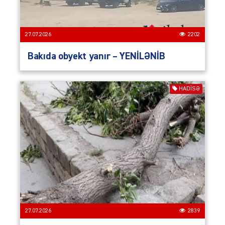
27.07.2026
2202
Bakıda obyekt yanır – YENİLƏNİB
HADISƏ
27.07.2026
2839