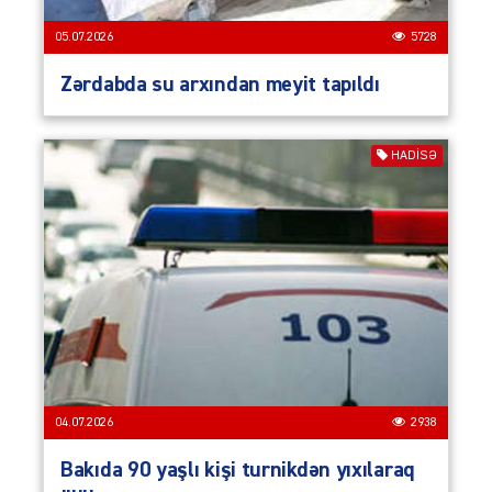
05.07.2026
5728
Zərdabda su arxından meyit tapıldı
HADISƏ
04.07.2026
2938
Bakıda 90 yaşlı kişi turnikdən yıxılaraq