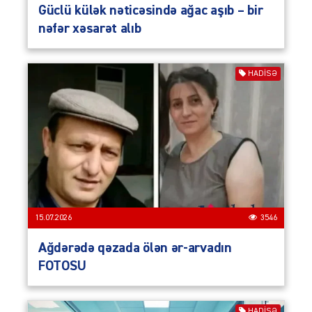
Güclü külək nəticəsində ağac aşıb – bir
nəfər xəsarət alıb
HADISƏ
15.07.2026
3546
Ağdərədə qəzada ölən ər-arvadın
FOTOSU
HADISƏ