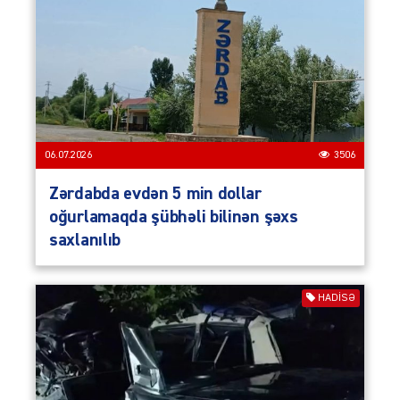
06.07.2026
3506
Zərdabda evdən 5 min dollar
oğurlamaqda şübhəli bilinən şəxs
saxlanılıb
HADISƏ