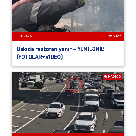
11.06.2026
4127
Bakıda restoran yanır – YENİLƏNİB
(FOTOLAR+VİDEO)
HADISƏ