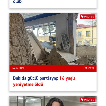
ölüb
HADISƏ
04.07.2026
2691
Bakıda güclü partlayış:
16 yaşlı
yeniyetmə öldü
HADISƏ