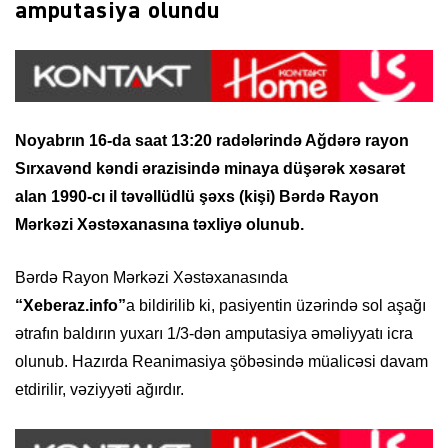
amputasiya olundu
Noyabrın 16-da saat 13:20 radələrində Ağdərə rayon
Sırxavənd kəndi ərazisində minaya düşərək xəsarət
alan 1990-cı il təvəllüdlü şəxs (kişi) Bərdə Rayon
Mərkəzi Xəstəxanasına təxliyə olunub.
Bərdə Rayon Mərkəzi Xəstəxanasında
“Xeberaz.info”
a bildirilib ki, pasiyentin üzərində sol aşağı
ətrafın baldırın yuxarı 1/3-dən amputasiya əməliyyatı icra
olunub. Hazırda Reanimasiya şöbəsində müalicəsi davam
etdirilir, vəziyyəti ağırdır.