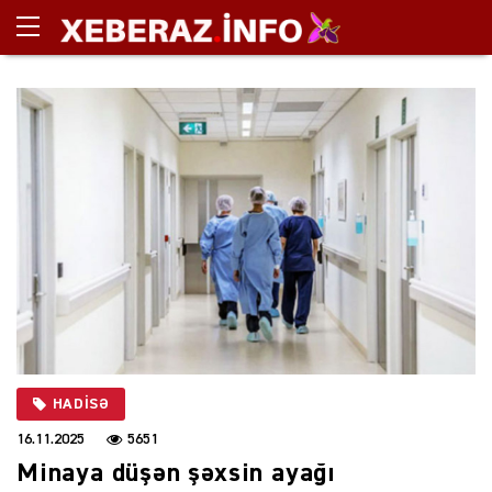
HADISƏ
16.11.2025
5651
Minaya düşən şəxsin ayağı