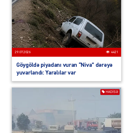
29.07.2026
4421
Göygöldə piyadanı vuran “Niva” dərəyə
yuvarlandı: Yaralılar var
HADISƏ