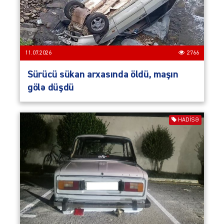
11.07.2026
2766
Sürücü sükan arxasında öldü, maşın
gölə düşdü
HADISƏ