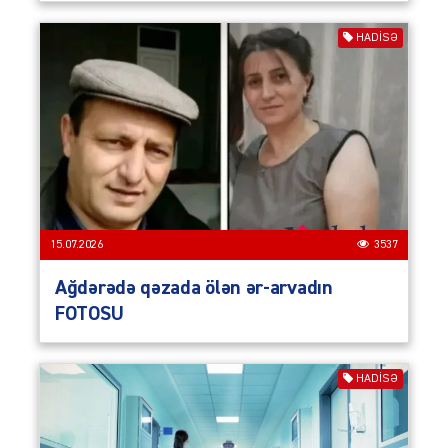
HADISƏ
15.07.2026
3537
Ağdərədə qəzada ölən ər-arvadın
FOTOSU
HADISƏ