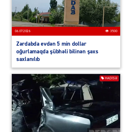
06.07.2026
3500
Zərdabda evdən 5 min dollar
oğurlamaqda şübhəli bilinən şəxs
saxlanılıb
HADISƏ