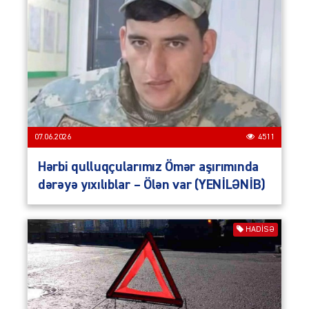
07.06.2026
4511
Hərbi qulluqçularımız Ömər aşırımında
dərəyə yıxılıblar – Ölən var (YENİLƏNİB)
HADISƏ