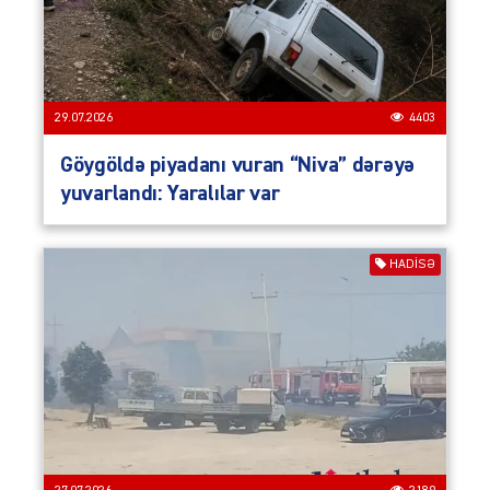
29.07.2026
4403
Göygöldə piyadanı vuran “Niva” dərəyə
yuvarlandı: Yaralılar var
HADISƏ