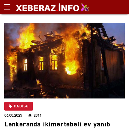
HADISƏ
06.08.2025
2811
Lənkəranda ikimərtəbəli ev yanıb