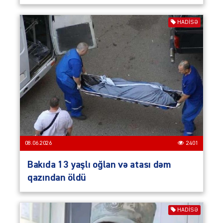
HADISƏ
08.06.2026
2401
Bakıda 13 yaşlı oğlan və atası dəm
qazından öldü
HADISƏ