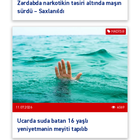
Zərdabda narkotikin təsiri altında maşın
sürdü – Saxlanıldı
HADISƏ
11.07.2026
4069
Ucarda suda batan 16 yaşlı
yeniyetmənin meyiti tapılıb