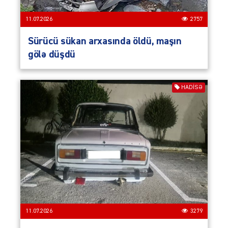
11.07.2026
2757
Sürücü sükan arxasında öldü, maşın
gölə düşdü
HADISƏ
11.07.2026
3279