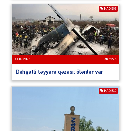
HADISƏ
11.07.2026
2225
Dəhşətli təyyarə qəzası: ölənlər var
HADISƏ