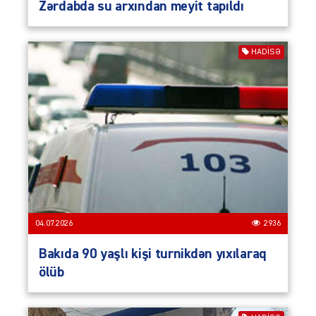
Zərdabda su arxından meyit tapıldı
HADISƏ
04.07.2026
2936
Bakıda 90 yaşlı kişi turnikdən yıxılaraq
ölüb