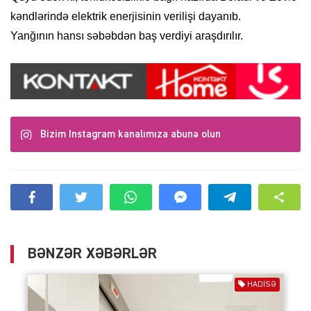
kəndlərində elektrik enerjisinin verilişi dayanıb.
Yanğının hansı səbəbdən baş verdiyi araşdırılır.
Bizim Instagram kanalımıza abunə olun
BƏNZƏR XƏBƏRLƏR
HADISƏ