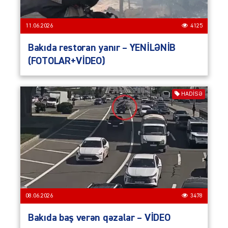
11.06.2026
4125
Bakıda restoran yanır – YENİLƏNİB
(FOTOLAR+VİDEO)
HADISƏ
08.06.2026
3478
Bakıda baş verən qəzalar – VİDEO