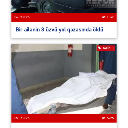
06.07.2026
4042
Bir ailənin 3 üzvü yol qəzasında öldü
HADISƏ
05.07.2026
5725