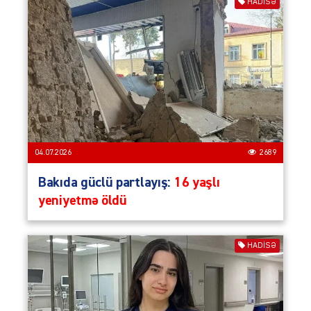
HADISƏ
04.07.2026
2689
Bakıda güclü partlayış:
16 yaşlı
yeniyetmə öldü
HADISƏ