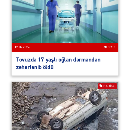
15.07.2026
2711
Tovuzda 17 yaşlı oğlan dərmandan
zəhərlənib öldü
HADISƏ