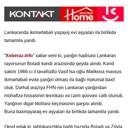
Lənkəranda ikimərtəbəli yaşayış evi əşyaları ilə birlikdə
tamamilə yanıb.
“
Xeberaz.info
” xəbər verir ki, yanğın hadisəsi Lənkəran
rayonunun Boladi kəndi ərazisində qeydə alınıb. Kənd
sakini 1966-cı il təvəllüdlü Vasif İsa oğlu Məlikova məxsus
ikimərtəbəli evdə yanğın olması ilə bağlı məlumat daxil
olub. Dərhal əraziyə FHN-nin Lənkəran yanğından
mühafizə hissəsinin texnikası və canlı qüvvəsi cəlb olunub.
Yanğının digər tikililərə keçməsinin qarşısı alınıb.
Buna baxmayaraq ev əşyaları ilə birlikdə tamamilə yanıb.
Qeyd edək ki, təhlükəsizliklə bağlı hazırda Boladi və Zövlə