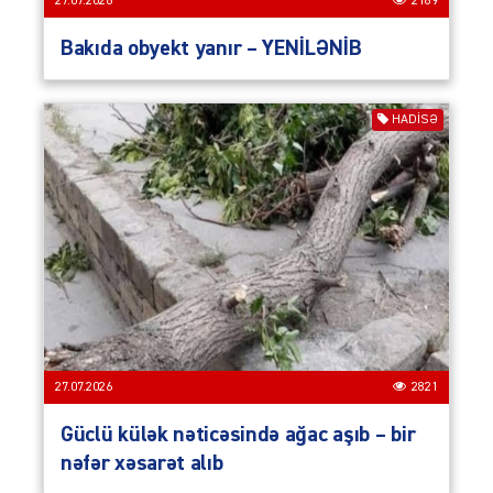
27.07.2026
2189
Bakıda obyekt yanır – YENİLƏNİB
HADISƏ
27.07.2026
2821
Güclü külək nəticəsində ağac aşıb – bir
nəfər xəsarət alıb