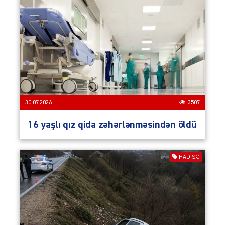
30.07.2026
3507
16 yaşlı qız qida zəhərlənməsindən öldü
HADISƏ