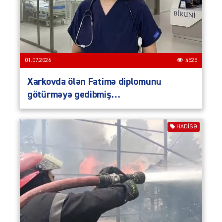
01.07.2026
4525
Xarkovda ölən Fatimə diplomunu
götürməyə gedibmiş…
HADISƏ