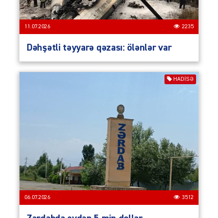
11.07.2026
2235
Dəhşətli təyyarə qəzası: ölənlər var
HADISƏ
06.07.2026
3512