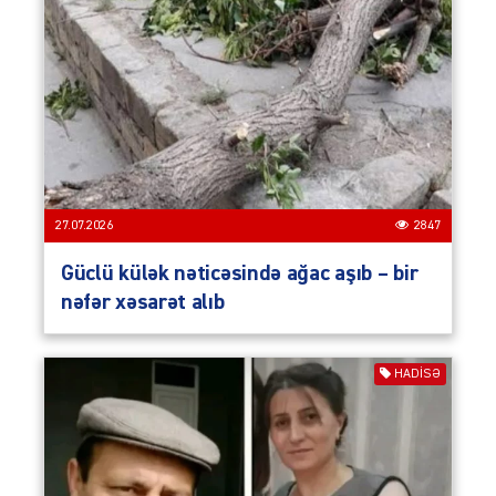
27.07.2026
2847
Güclü külək nəticəsində ağac aşıb – bir
nəfər xəsarət alıb
HADISƏ