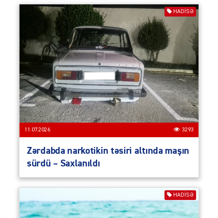
HADISƏ
11.07.2026
3293
Zərdabda narkotikin təsiri altında maşın
sürdü – Saxlanıldı
HADISƏ