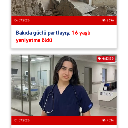
04.07.2026
2696
Bakıda güclü partlayış:
16 yaşlı
yeniyetmə öldü
HADISƏ
01.07.2026
4534