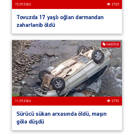
15.07.2026
2725
Tovuzda 17 yaşlı oğlan dərmandan
zəhərlənib öldü
HADISƏ
11.07.2026
2772
Sürücü sükan arxasında öldü, maşın
gölə düşdü