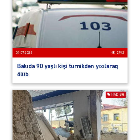
04.07.2026
2942
Bakıda 90 yaşlı kişi turnikdən yıxılaraq
ölüb
HADISƏ