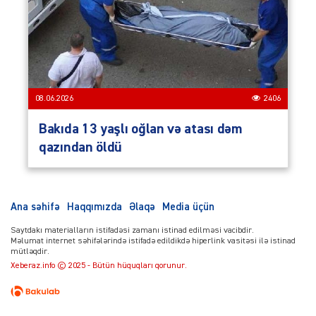
08.06.2026
2406
Bakıda 13 yaşlı oğlan və atası dəm
qazından öldü
Ana səhifə
Haqqımızda
Əlaqə
Media üçün
Saytdakı materialların istifadəsi zamanı istinad edilməsi vacibdir.
Məlumat internet səhifələrində istifadə edildikdə hiperlink vasitəsi ilə istinad
mütləqdir.
Xeberaz.info © 2025 - Bütün hüquqları qorunur.