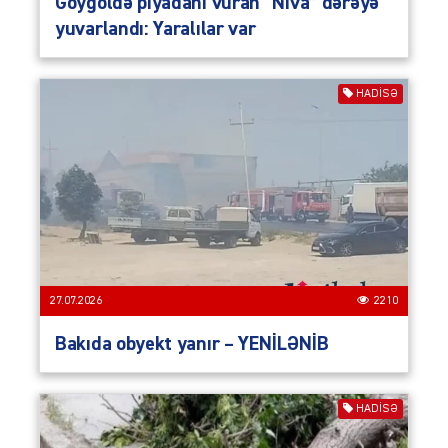
Göygöldə piyadanı vuran “Niva” dərəyə
yuvarlandı: Yaralılar var
HADISƏ
27.07.2026
2210
Bakıda obyekt yanır – YENİLƏNİB
HADISƏ