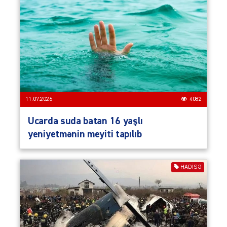
11.07.2026
4082
Ucarda suda batan 16 yaşlı
yeniyetmənin meyiti tapılıb
HADISƏ