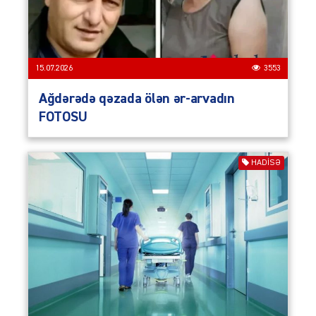
15.07.2026
3553
Ağdərədə qəzada ölən ər-arvadın
FOTOSU
HADISƏ