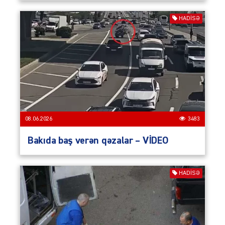
HADISƏ
08.06.2026
3483
Bakıda baş verən qəzalar – VİDEO
HADISƏ