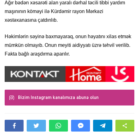
Ağır bədən xəsarəti alan yaralı dərhal təcili tibbi yardım
maşınının köməyi ilə Kürdəmir rayon Mərkəzi
xəstəxanasına çatdırılıb.
Həkimlərin səyinə baxmayaraq, onun həyatını xilas etmək
mümkün olmayıb. Onun meyiti aidiyyatı üzrə təhvil verilib.
Fakta bağlı araşdırma aparılır.
Bizim Instagram kanalımıza abunə olun