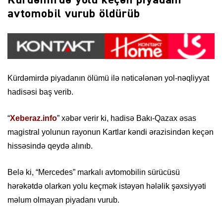
Kürdəmirdə yolu keçən piyadanı
avtomobil vurub öldürüb
Kürdəmirdə piyadanın ölümü ilə nəticələnən yol-nəqliyyat
hadisəsi baş verib.
“
Xeberaz.info
” xəbər verir ki, hadisə Bakı-Qazax əsas
magistral yolunun rayonun Kartlar kəndi ərazisindən keçən
hissəsində qeydə alınıb.
Belə ki, “Mercedes” markalı avtomobilin sürücüsü
hərəkətdə olarkən yolu keçmək istəyən hələlik şəxsiyyəti
məlum olmayan piyadanı vurub.