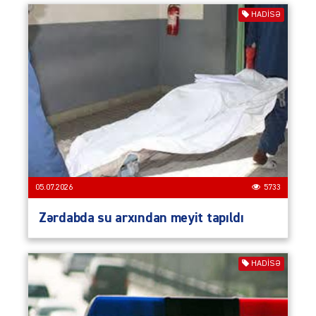
HADISƏ
05.07.2026
5733
Zərdabda su arxından meyit tapıldı
HADISƏ