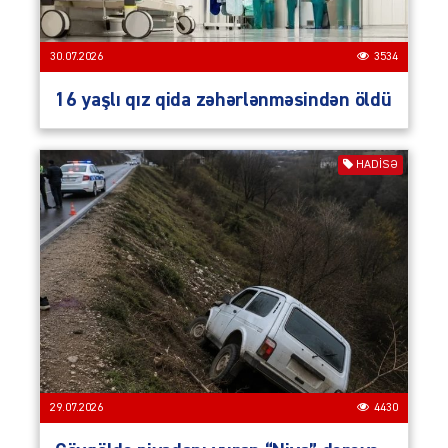
30.07.2026
3534
16 yaşlı qız qida zəhərlənməsindən öldü
HADISƏ
29.07.2026
4430