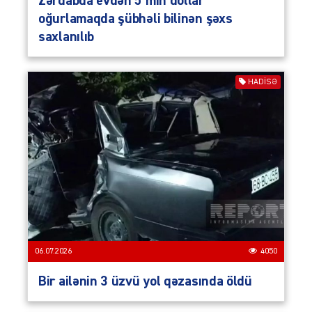
Zərdabda evdən 5 min dollar
oğurlamaqda şübhəli bilinən şəxs
saxlanılıb
HADISƏ
06.07.2026
4050
Bir ailənin 3 üzvü yol qəzasında öldü