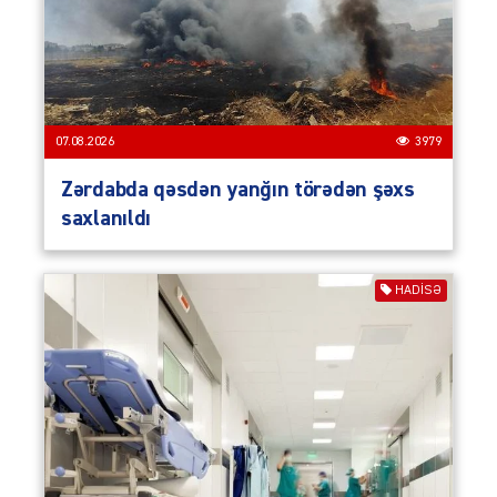
07.08.2026
3979
Zərdabda qəsdən yanğın törədən şəxs
saxlanıldı
HADISƏ