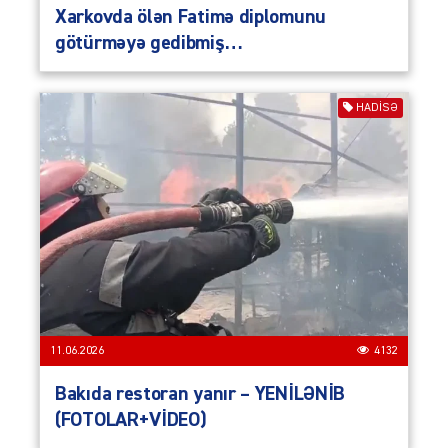
Xarkovda ölən Fatimə diplomunu
götürməyə gedibmiş…
HADISƏ
11.06.2026
4132
Bakıda restoran yanır – YENİLƏNİB
(FOTOLAR+VİDEO)