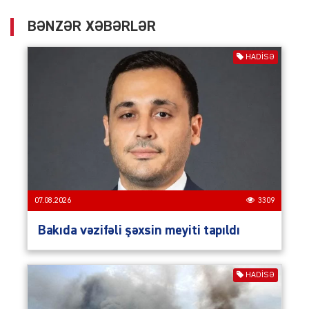
BƏNZƏR XƏBƏRLƏR
HADISƏ
07.08.2026
3309
Bakıda vəzifəli şəxsin meyiti tapıldı
HADISƏ