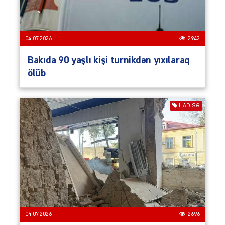
04.07.2026
2942
Bakıda 90 yaşlı kişi turnikdən yıxılaraq
ölüb
HADISƏ
04.07.2026
2696