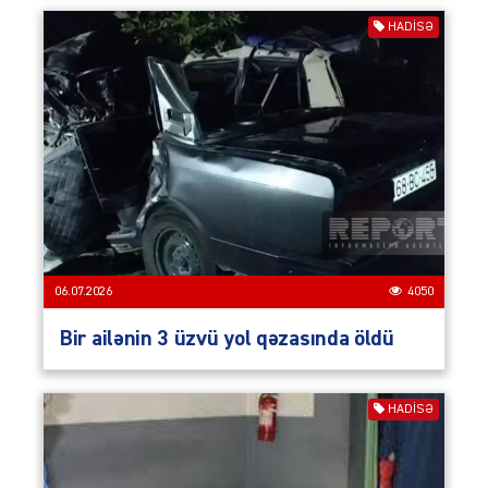
HADISƏ
06.07.2026
4050
Bir ailənin 3 üzvü yol qəzasında öldü
HADISƏ