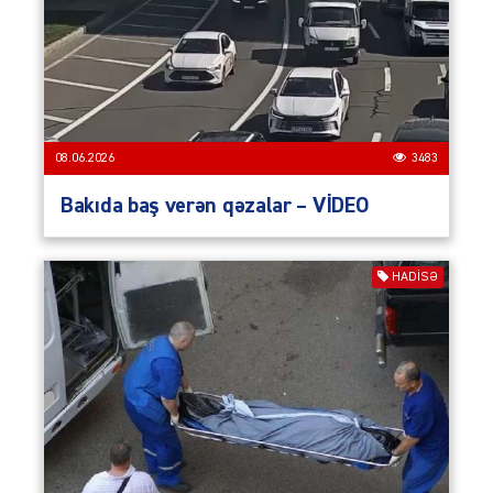
08.06.2026
3483
Bakıda baş verən qəzalar – VİDEO
HADISƏ