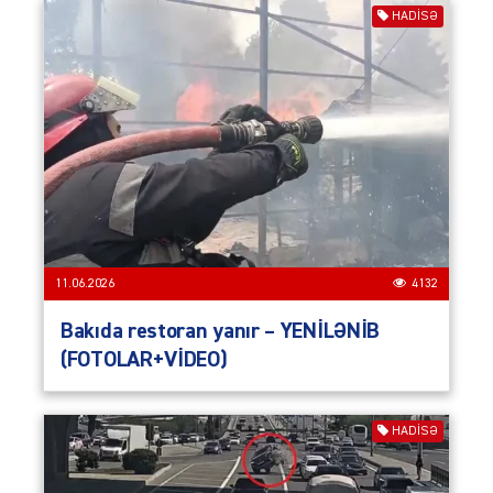
HADISƏ
11.06.2026
4132
Bakıda restoran yanır – YENİLƏNİB
(FOTOLAR+VİDEO)
HADISƏ