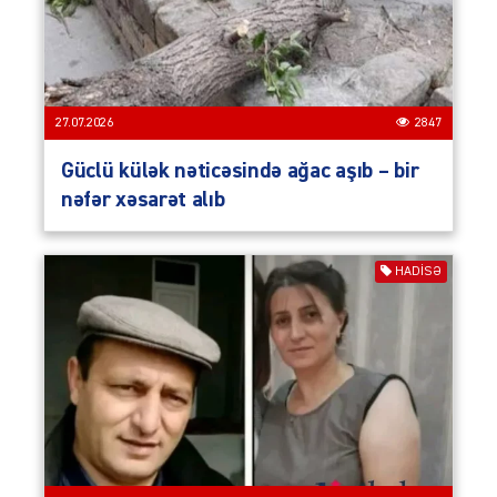
27.07.2026
2847
Güclü külək nəticəsində ağac aşıb – bir
nəfər xəsarət alıb
HADISƏ