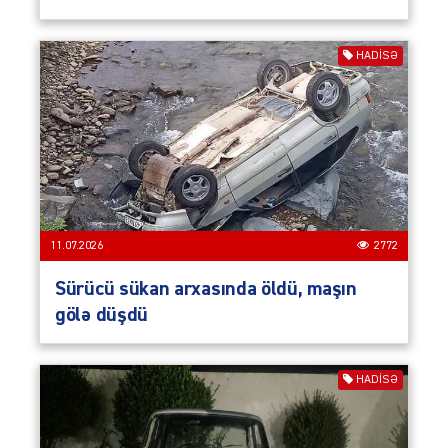
HADISƏ
11.07.2026
2772
Sürücü sükan arxasında öldü, maşın
gölə düşdü
HADISƏ