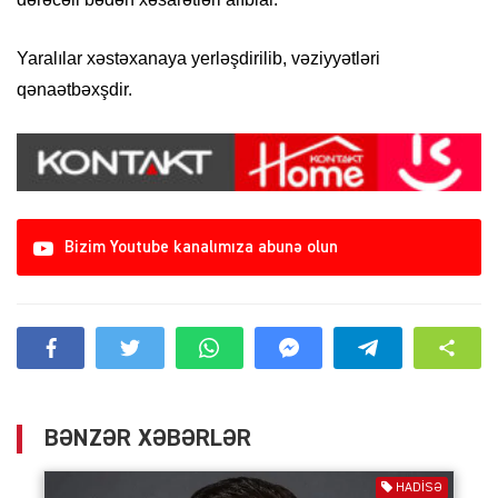
Yaralılar xəstəxanaya yerləşdirilib, vəziyyətləri
qənaətbəxşdir.
Bizim Youtube kanalımıza abunə olun
BƏNZƏR XƏBƏRLƏR
HADISƏ