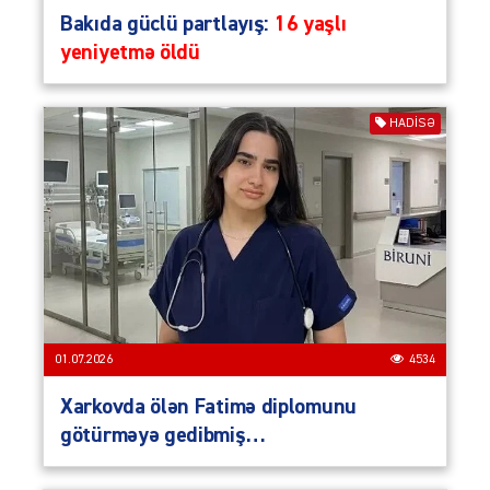
Bakıda güclü partlayış:
16 yaşlı
yeniyetmə öldü
HADISƏ
01.07.2026
4534
Xarkovda ölən Fatimə diplomunu
götürməyə gedibmiş…