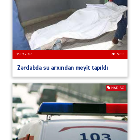
05.07.2026
5733
Zərdabda su arxından meyit tapıldı
HADISƏ