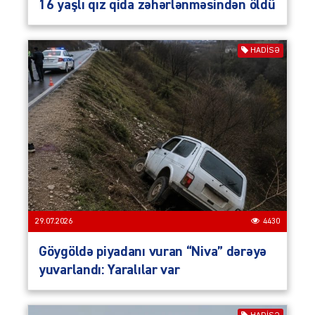
16 yaşlı qız qida zəhərlənməsindən öldü
HADISƏ
29.07.2026
4430
Göygöldə piyadanı vuran “Niva” dərəyə
yuvarlandı: Yaralılar var