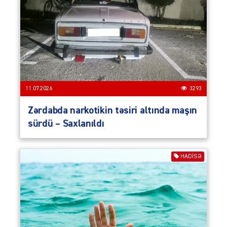
11.07.2026
3293
Zərdabda narkotikin təsiri altında maşın
sürdü – Saxlanıldı
HADISƏ