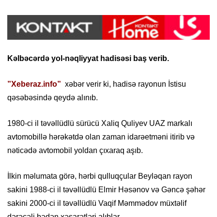
Kəlbəcərdə yol-nəqliyyat hadisəsi baş verib.
”Xeberaz.info”
xəbər verir ki, hadisə rayonun İstisu
qəsəbəsində qeydə alınıb.
1980-ci il təvəllüdlü sürücü Xaliq Quliyev UAZ markalı
avtomobillə hərəkətdə olan zaman idarəetməni itirib və
nəticədə avtomobil yoldan çıxaraq aşıb.
İlkin məlumata görə, hərbi qulluqçular Beyləqan rayon
sakini 1988-ci il təvəllüdlü Elmir Həsənov və Gəncə şəhər
sakini 2000-ci il təvəllüdlü Vaqif Məmmədov müxtəlif
dərəcəli bədən xəsarətləri alıblar.