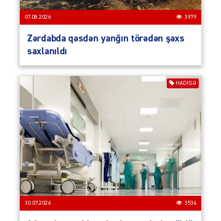
07.08.2026
3979
Zərdabda qəsdən yanğın törədən şəxs
saxlanıldı
HADISƏ
30.07.2026
3534