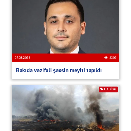
07.08.2026
3309
Bakıda vəzifəli şəxsin meyiti tapıldı
HADISƏ