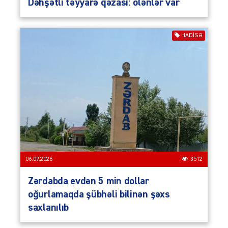
Dəhşətli təyyarə qəzası: ölənlər var
HADISƏ
06.07.2026
3512
Zərdabda evdən 5 min dollar
oğurlamaqda şübhəli bilinən şəxs
saxlanılıb