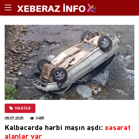
HADISƏ
08.07.2025
3485
Kəlbəcərdə hərbi maşın aşdı:
xəsarət
alanlar var