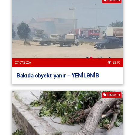
HADISƏ
27.07.2026
2210
Bakıda obyekt yanır – YENİLƏNİB
HADISƏ