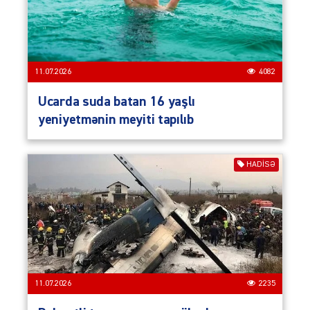
11.07.2026
4082
Ucarda suda batan 16 yaşlı
yeniyetmənin meyiti tapılıb
HADISƏ
11.07.2026
2235