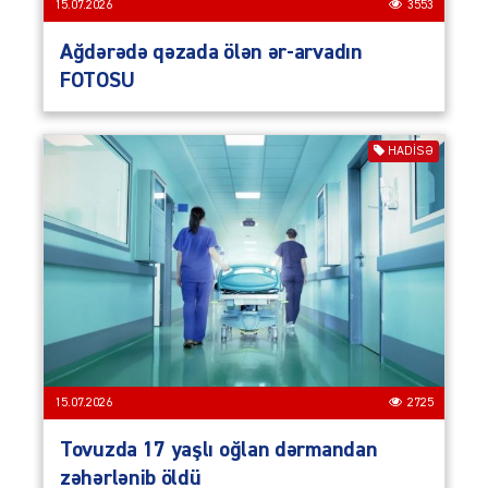
15.07.2026
3553
Ağdərədə qəzada ölən ər-arvadın
FOTOSU
HADISƏ
15.07.2026
2725
Tovuzda 17 yaşlı oğlan dərmandan
zəhərlənib öldü