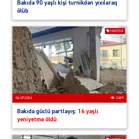
Bakıda 90 yaşlı kişi turnikdən yıxılaraq
ölüb
HADISƏ
04.07.2026
2689
Bakıda güclü partlayış:
16 yaşlı
yeniyetmə öldü