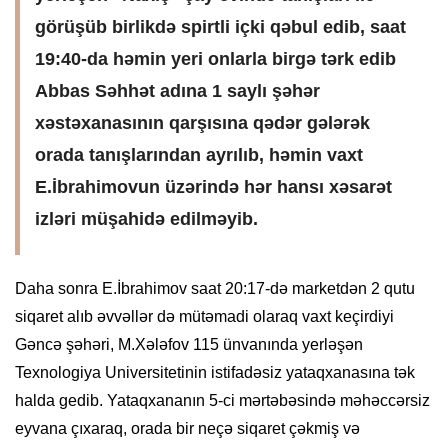
görüşüb birlikdə spirtli içki qəbul edib, saat
19:40-da həmin yeri onlarla birgə tərk edib
Abbas Səhhət adına 1 saylı şəhər
xəstəxanasının qarşısına qədər gələrək
orada tanışlarından ayrılıb, həmin vaxt
E.İbrahimovun üzərində hər hansı xəsarət
izləri müşahidə edilməyib.
Daha sonra E.İbrahimov saat 20:17-də marketdən 2 qutu
siqaret alıb əvvəllər də mütəmadi olaraq vaxt keçirdiyi
Gəncə şəhəri, M.Xələfov 115 ünvanında yerləşən
Texnologiya Universitetinin istifadəsiz yataqxanasına tək
halda gedib. Yataqxananın 5-ci mərtəbəsində məhəccərsiz
eyvana çıxaraq, orada bir neçə siqaret çəkmiş və