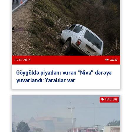
29.07.2026
4404
Göygöldə piyadanı vuran “Niva” dərəyə
yuvarlandı: Yaralılar var
HADISƏ