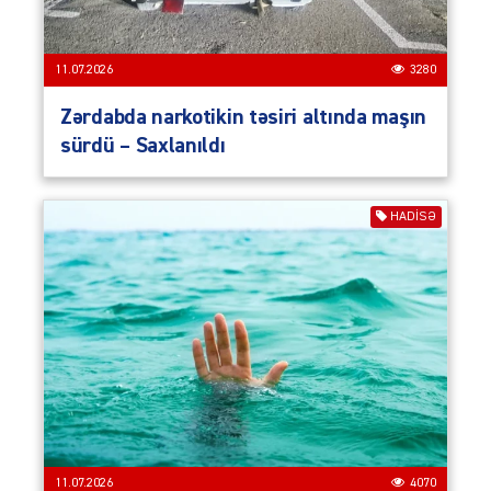
11.07.2026
3280
Zərdabda narkotikin təsiri altında maşın
sürdü – Saxlanıldı
HADISƏ
11.07.2026
4070