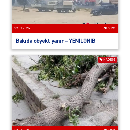
27.07.2026
2191
Bakıda obyekt yanır – YENİLƏNİB
HADISƏ