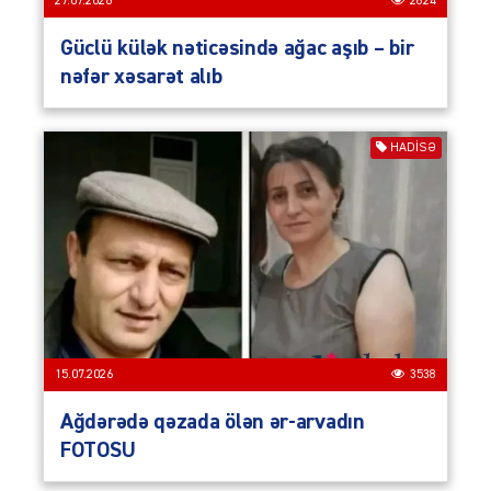
27.07.2026
2824
Güclü külək nəticəsində ağac aşıb – bir
nəfər xəsarət alıb
HADISƏ
15.07.2026
3538
Ağdərədə qəzada ölən ər-arvadın
FOTOSU