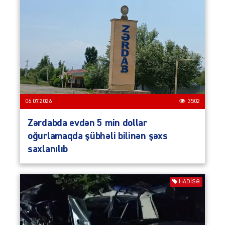
06.07.2026
3502
Zərdabda evdən 5 min dollar
oğurlamaqda şübhəli bilinən şəxs
saxlanılıb
HADISƏ