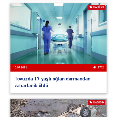
HADISƏ
15.07.2026
2712
Tovuzda 17 yaşlı oğlan dərmandan
zəhərlənib öldü
HADISƏ