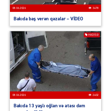
08.06.2026
3478
Bakıda baş verən qəzalar – VİDEO
HADISƏ
08.06.2026
2402
Bakıda 13 yaşlı oğlan və atası dəm