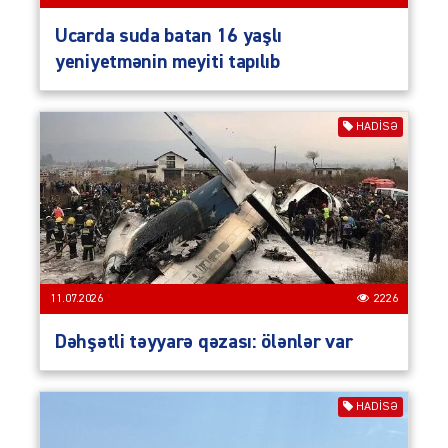
Ucarda suda batan 16 yaşlı
yeniyetmənin meyiti tapılıb
HADISƏ
11.07.2026
2226
Dəhşətli təyyarə qəzası: ölənlər var
HADISƏ