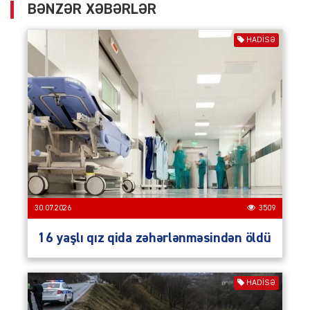
BƏNZƏR XƏBƏRLƏR
HADISƏ
30.07.2026
3509
16 yaşlı qız qida zəhərlənməsindən öldü
HADISƏ