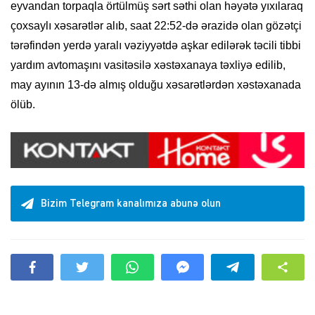
eyvandan torpaqla örtülmüş sərt səthi olan həyətə yıxılaraq
çoxsaylı xəsarətlər alıb, saat 22:52-də ərazidə olan gözətçi
tərəfindən yerdə yaralı vəziyyətdə aşkar edilərək təcili tibbi
yardım avtomaşını vasitəsilə xəstəxanaya təxliyə edilib,
may ayının 13-də almış olduğu xəsarətlərdən xəstəxanada
ölüb.
Bizim Telegram kanalımıza abunə olun