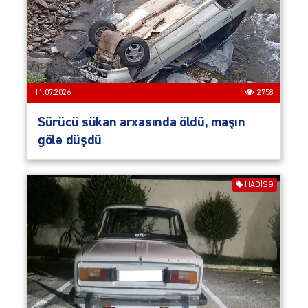
11.07.2026
2758
Sürücü sükan arxasında öldü, maşın
gölə düşdü
HADISƏ