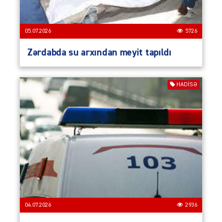
05.07.2026
5726
Zərdabda su arxından meyit tapıldı
HADISƏ
04.07.2026
2936