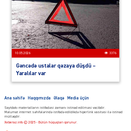
10.05.2026
3376
Gəncədə ustalar qəzaya düşdü –
Yaralılar var
Ana səhifə
Haqqımızda
Əlaqə
Media üçün
Saytdakı materialların istifadəsi zamanı istinad edilməsi vacibdir.
Məlumat internet səhifələrində istifadə edildikdə hiperlink vasitəsi ilə istinad
mütləqdir.
Xeberaz.info © 2025 - Bütün hüquqları qorunur.