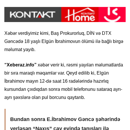
Xəbər verdiyimiz kimi, Baş Prokurorluq, DİN və DTX
Gəncədə 18 yaşlı Elgün İbrahimovun ölümü ilə bağlı birgə
məlumat yayıb.
“Xeberaz.info”
xəbər verir ki, rəsmi yayılan məlumatlarda
bir sıra maraqlı məqamlar var. Qeyd edilib ki, Elgün
İbrahimov mayın 12-də saat 16 radələrində hazırlıq
kursundan çıxdıqdan sonra mobil telefonunu sataraq ayrı-
ayrı şəxslərə olan pul borcunu qaytarıb.
Bundan sonra E.İbrahimov Gəncə şəhərində
yerləşən “Naxış” çay evində tanışları ilə