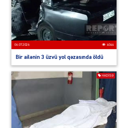
06.07.2026
4044
Bir ailənin 3 üzvü yol qəzasında öldü
HADISƏ