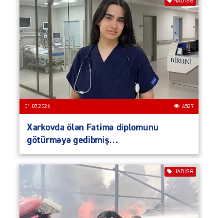
HADISƏ
01.07.2026
4527
Xarkovda ölən Fatimə diplomunu
götürməyə gedibmiş…
HADISƏ