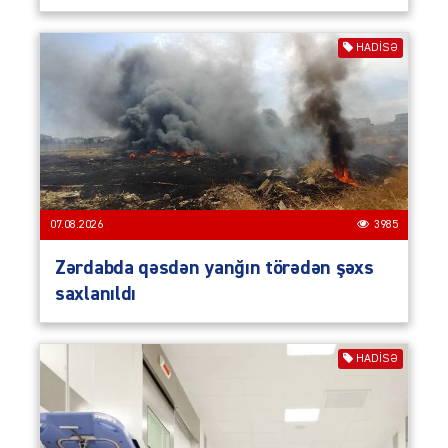
HADISƏ
07.08.2026
3985
Zərdabda qəsdən yanğın törədən şəxs
saxlanıldı
HADISƏ