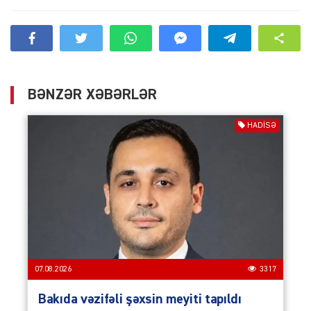
BƏNZƏR XƏBƏRLƏR
HADISƏ
07.08.2026
3317
Bakıda vəzifəli şəxsin meyiti tapıldı