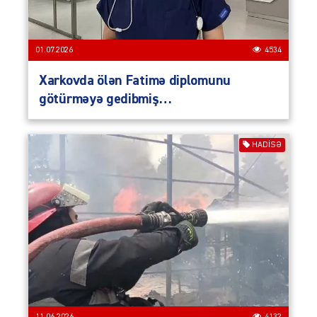
01.07.2026
4534
Xarkovda ölən Fatimə diplomunu
götürməyə gedibmiş…
HADISƏ