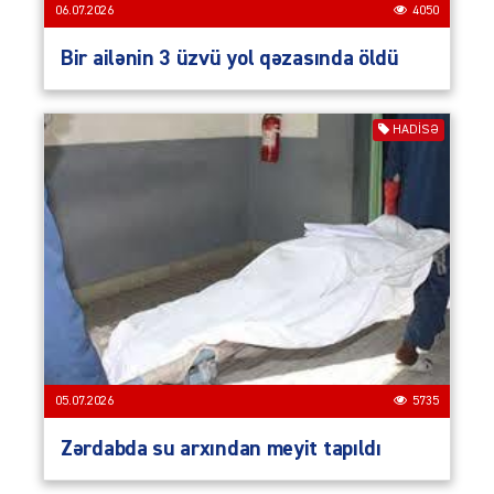
06.07.2026
4050
Bir ailənin 3 üzvü yol qəzasında öldü
HADISƏ
05.07.2026
5735
Zərdabda su arxından meyit tapıldı