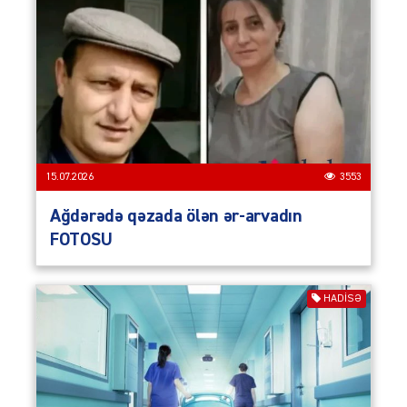
15.07.2026
3553
Ağdərədə qəzada ölən ər-arvadın
FOTOSU
HADISƏ