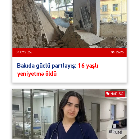
04.07.2026
2696
Bakıda güclü partlayış:
16 yaşlı
yeniyetmə öldü
HADISƏ