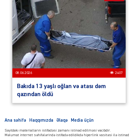
08.06.2026
2407
Bakıda 13 yaşlı oğlan və atası dəm
qazından öldü
Ana səhifə
Haqqımızda
Əlaqə
Media üçün
Saytdakı materialların istifadəsi zamanı istinad edilməsi vacibdir.
Məlumat internet səhifələrində istifadə edildikdə hiperlink vasitəsi ilə istinad