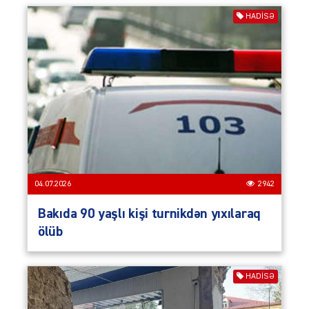
HADISƏ
04.07.2026
2942
Bakıda 90 yaşlı kişi turnikdən yıxılaraq
ölüb
HADISƏ