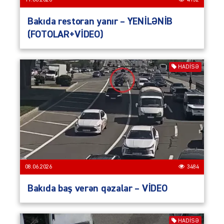
11.06.2026
4132
Bakıda restoran yanır – YENİLƏNİB
(FOTOLAR+VİDEO)
HADISƏ
08.06.2026
3484
Bakıda baş verən qəzalar – VİDEO
HADISƏ