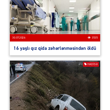
30.07.2026
3535
16 yaşlı qız qida zəhərlənməsindən öldü
HADISƏ