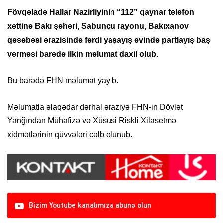
Fövqəladə Hallar Nazirliyinin “112” qaynar telefon
xəttinə Bakı şəhəri, Sabunçu rayonu, Bakıxanov
qəsəbəsi ərazisində fərdi yaşayış evində partlayış baş
verməsi barədə ilkin məlumat daxil olub.
Bu barədə FHN məlumat yayıb.
Məlumatla əlaqədar dərhal əraziyə FHN-in Dövlət
Yanğından Mühafizə və Xüsusi Riskli Xilasetmə
xidmətlərinin qüvvələri cəlb olunub.
Bizim Youtube kanalımıza abunə olun