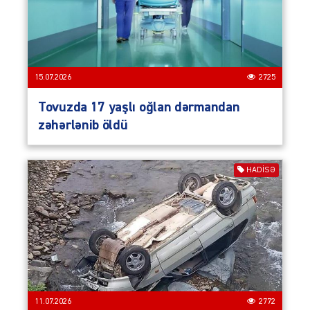
15.07.2026
2725
Tovuzda 17 yaşlı oğlan dərmandan
zəhərlənib öldü
HADISƏ
11.07.2026
2772