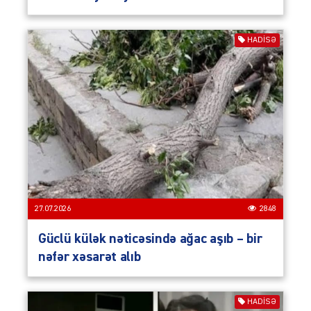
HADISƏ
27.07.2026
2848
Güclü külək nəticəsində ağac aşıb – bir
nəfər xəsarət alıb
HADISƏ