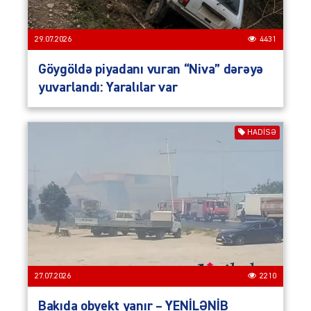
29.07.2026
4431
Göygöldə piyadanı vuran “Niva” dərəyə
yuvarlandı: Yaralılar var
HADISƏ
27.07.2026
2210
Bakıda obyekt yanır – YENİLƏNİB