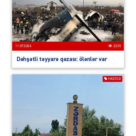
11.07.2026
2235
Dəhşətli təyyarə qəzası: ölənlər var
HADISƏ