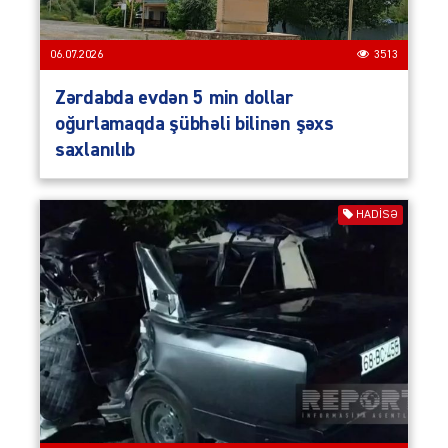
06.07.2026
3513
Zərdabda evdən 5 min dollar
oğurlamaqda şübhəli bilinən şəxs
saxlanılıb
HADISƏ