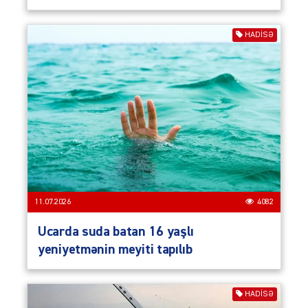
HADISƏ
11.07.2026
4082
Ucarda suda batan 16 yaşlı
yeniyetmənin meyiti tapılıb
HADISƏ