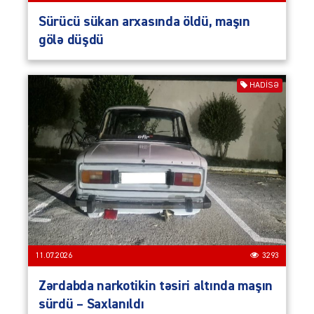
Sürücü sükan arxasında öldü, maşın
gölə düşdü
HADISƏ
11.07.2026
3293
Zərdabda narkotikin təsiri altında maşın
sürdü – Saxlanıldı