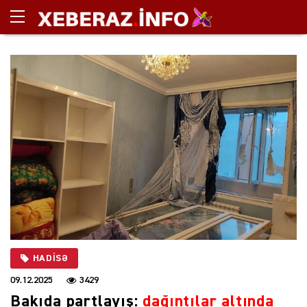
HADISƏ
09.12.2025
3429
Bakıda partlayış:
dağıntılar altında