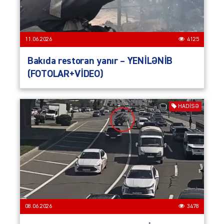
11.06.2026
4125
Bakıda restoran yanır – YENİLƏNİB
(FOTOLAR+VİDEO)
HADISƏ
08.06.2026
3478