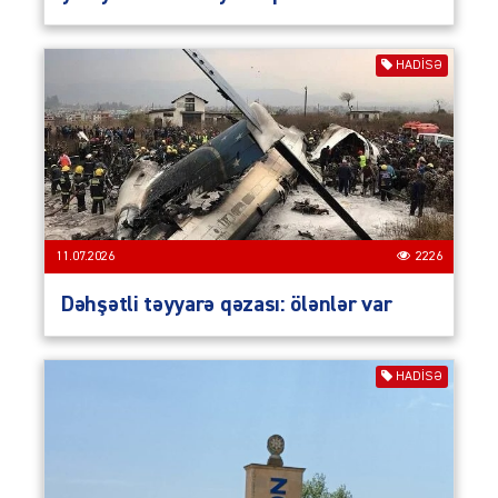
HADISƏ
11.07.2026
2226
Dəhşətli təyyarə qəzası: ölənlər var
HADISƏ