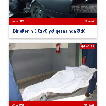
06.07.2026
4044
Bir ailənin 3 üzvü yol qəzasında öldü
HADISƏ
05.07.2026
5726