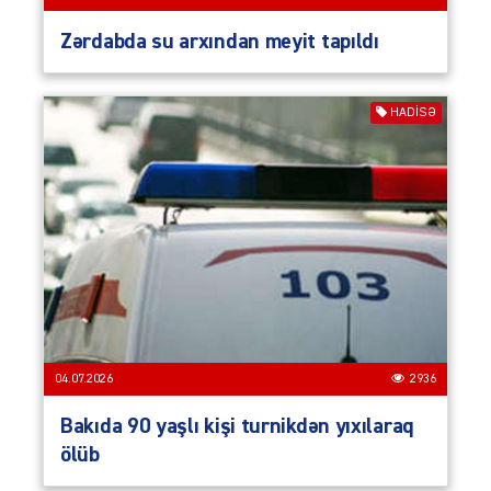
Zərdabda su arxından meyit tapıldı
HADISƏ
04.07.2026
2936
Bakıda 90 yaşlı kişi turnikdən yıxılaraq
ölüb