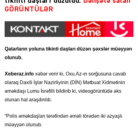
tikinti daşları düzüldü:
Dəhşətə salan
GÖRÜNTÜLƏR
Qatarların yoluna tikinti daşları düzən şəxslər müəyyən
olunub.
Xeberaz.info
xəbər verir ki, Oxu.Az-ın sorğusuna cavab
olaraq Daxili İşlər Nazirliyinin (DİN) Mətbuat Xidmətinin
əməkdaşı Lumu İsrəfilli bildirib ki, videogörüntüdə əks
olunan hal araşdırılıb.
“Polis əməkdaşları tərəfindən əməli törədən iki azyaşlı
müəyyən olunub.