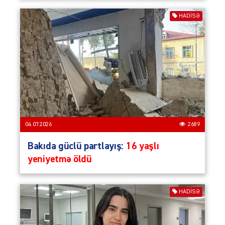
HADISƏ
04.07.2026
2689
Bakıda güclü partlayış:
16 yaşlı
yeniyetmə öldü
HADISƏ