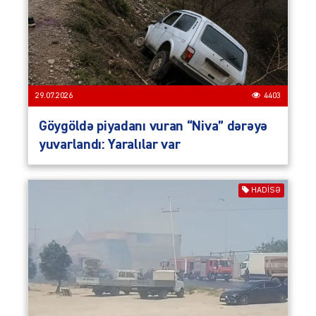
29.07.2026
4403
Göygöldə piyadanı vuran “Niva” dərəyə
yuvarlandı: Yaralılar var
HADISƏ