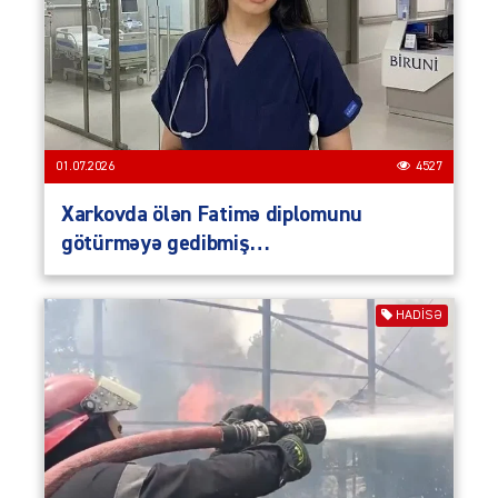
01.07.2026
4527
Xarkovda ölən Fatimə diplomunu
götürməyə gedibmiş…
HADISƏ