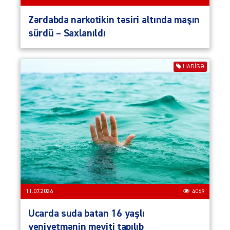
Zərdabda narkotikin təsiri altında maşın
sürdü – Saxlanıldı
HADISƏ
11.07.2026
4069
Ucarda suda batan 16 yaşlı
yeniyetmənin meyiti tapılıb