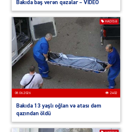
Bakıda baş verən qəzalar – VİDEO
HADISƏ
08.06.2026
2402
Bakıda 13 yaşlı oğlan və atası dəm
qazından öldü