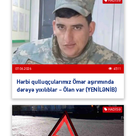
HADISƏ
07.06.2026
4511
Hərbi qulluqçularımız Ömər aşırımında
dərəyə yıxılıblar – Ölən var (YENİLƏNİB)
HADISƏ