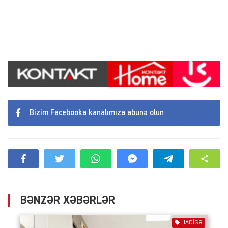
Bizim Facebooka kanalımıza abunə olun
BƏNZƏR XƏBƏRLƏR
HADISƏ