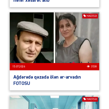
nəfər xəsarət alıb
HADISƏ
15.07.2026
3538
Ağdərədə qəzada ölən ər-arvadın
FOTOSU
HADISƏ