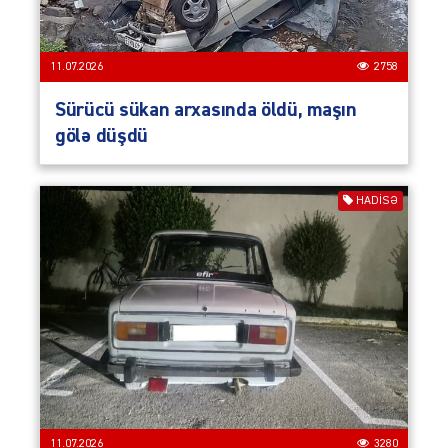
11.07.2026
2758
Sürücü sükan arxasında öldü, maşın
gölə düşdü
HADISƏ
11.07.2026
3280