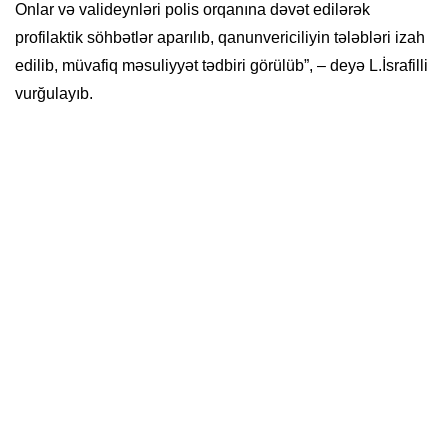
Onlar və valideynləri polis orqanına dəvət edilərək
profilaktik söhbətlər aparılıb, qanunvericiliyin tələbləri izah
edilib, müvafiq məsuliyyət tədbiri görülüb”, – deyə L.İsrafilli
vurğulayıb.