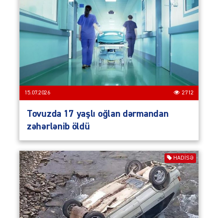
15.07.2026
2712
Tovuzda 17 yaşlı oğlan dərmandan
zəhərlənib öldü
HADISƏ