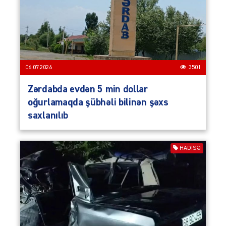
06.07.2026
3501
Zərdabda evdən 5 min dollar
oğurlamaqda şübhəli bilinən şəxs
saxlanılıb
HADISƏ