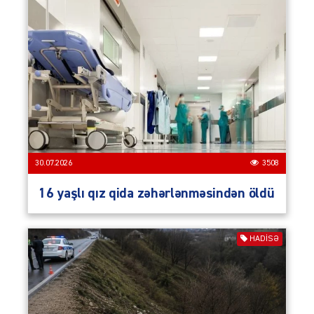
30.07.2026
3508
16 yaşlı qız qida zəhərlənməsindən öldü
HADISƏ