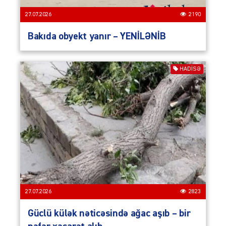
27.07.2026
2190
Bakıda obyekt yanır – YENİLƏNİB
HADISƏ
27.07.2026
2823
Güclü külək nəticəsində ağac aşıb – bir