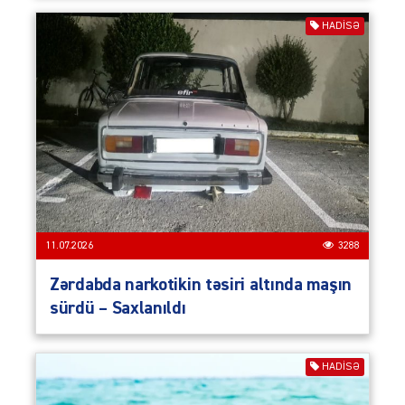
HADISƏ
11.07.2026
3288
Zərdabda narkotikin təsiri altında maşın
sürdü – Saxlanıldı
HADISƏ