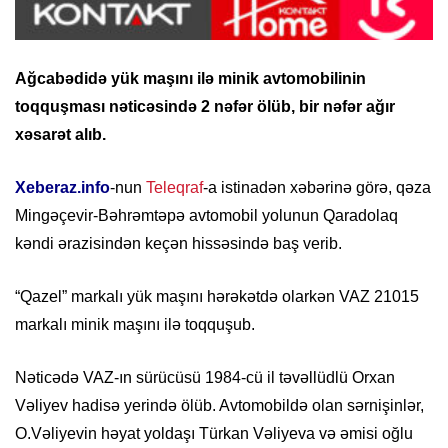
Ağcabədidə yük maşını ilə minik avtomobilinin
toqquşması nəticəsində 2 nəfər ölüb, bir nəfər ağır
xəsarət alıb.
Xeberaz.info
-nun
Teleqraf
-a istinadən xəbərinə görə, qəza
Mingəçevir-Bəhrəmtəpə avtomobil yolunun Qaradolaq
kəndi ərazisindən keçən hissəsində baş verib.
“Qazel” markalı yük maşını hərəkətdə olarkən VAZ 21015
markalı minik maşını ilə toqquşub.
Nəticədə VAZ-ın sürücüsü 1984-cü il təvəllüdlü Orxan
Vəliyev hadisə yerində ölüb. Avtomobildə olan sərnişinlər,
O.Vəliyevin həyat yoldaşı Türkan Vəliyeva və əmisi oğlu