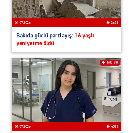
04.07.2026
2691
Bakıda güclü partlayış:
16 yaşlı
yeniyetmə öldü
HADISƏ
01.07.2026
4529