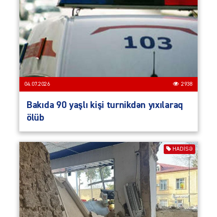
04.07.2026
2938
Bakıda 90 yaşlı kişi turnikdən yıxılaraq
ölüb
HADISƏ