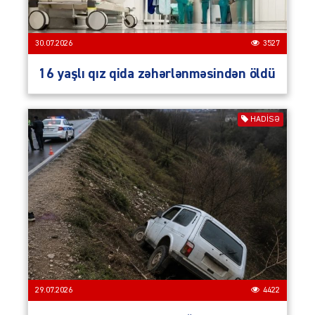
30.07.2026
3527
16 yaşlı qız qida zəhərlənməsindən öldü
HADISƏ
29.07.2026
4422