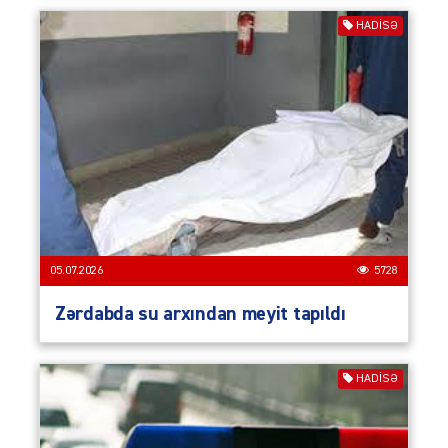
HADISƏ
05.07.2026
5728
Zərdabda su arxından meyit tapıldı
HADISƏ