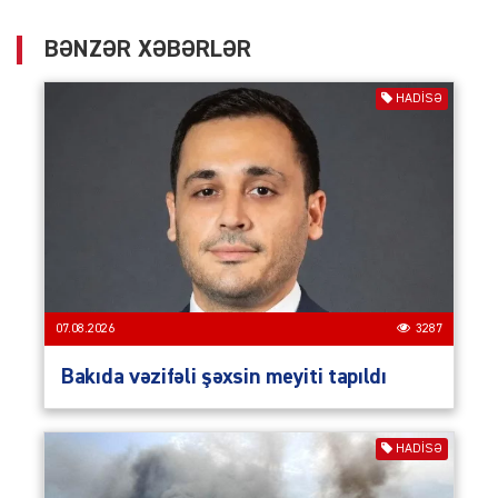
BƏNZƏR XƏBƏRLƏR
HADISƏ
07.08.2026
3287
Bakıda vəzifəli şəxsin meyiti tapıldı
HADISƏ