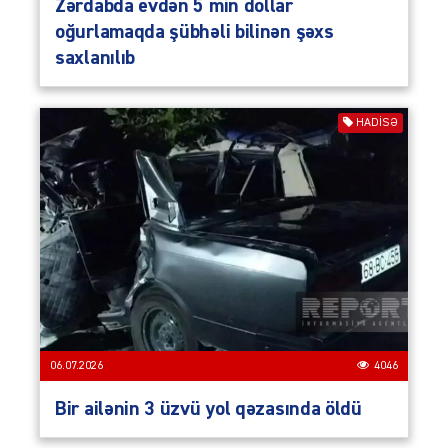
Zərdabda evdən 5 min dollar
oğurlamaqda şübhəli bilinən şəxs
saxlanılıb
HADISƏ
06.07.2026
4046
Bir ailənin 3 üzvü yol qəzasında öldü