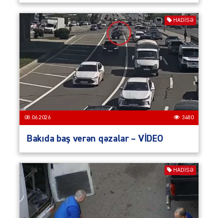
HADISƏ
08.06.2026
3480
Bakıda baş verən qəzalar – VİDEO
HADISƏ