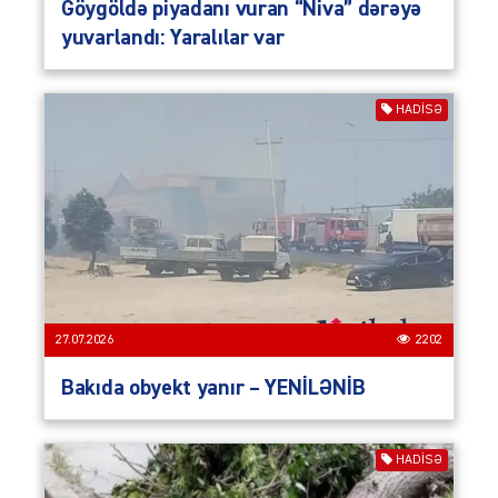
Göygöldə piyadanı vuran “Niva” dərəyə
yuvarlandı: Yaralılar var
HADISƏ
27.07.2026
2202
Bakıda obyekt yanır – YENİLƏNİB
HADISƏ