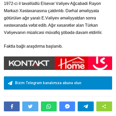
1972-ci il təvəllüdlü Elsevər Vəliyev Ağcabədi Rayon
Mərkəzi Xəstəxanasına çatdırılıb. Dərhal əməliyyata
götürülən ağır yaralı E.Vəliyev əməliyyatdan sonra
xəstəxanada vəfat edib. Ağır xəsarətlər alan Türkan
Vəliyevanın müalicəsi müvafiq şöbədə davam etdirilir.
Faktla bağlı araşdırma başlanıb.
Bizim Telegram kanalımıza abunə olun