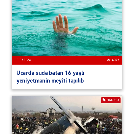
11.07.2026
4077
Ucarda suda batan 16 yaşlı
yeniyetmənin meyiti tapılıb
HADISƏ