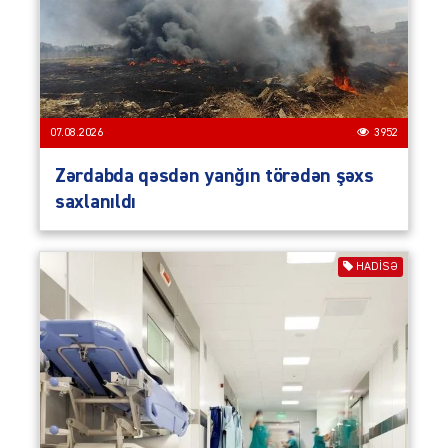
07.08.2026
3952
Zərdabda qəsdən yanğın törədən şəxs
saxlanıldı
HADISƏ