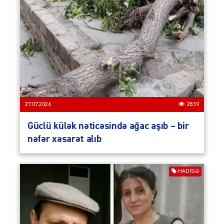
27.07.2026
2839
Güclü külək nəticəsində ağac aşıb – bir
nəfər xəsarət alıb
HADISƏ