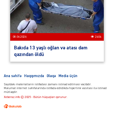
08.06.2026
2404
Bakıda 13 yaşlı oğlan və atası dəm
qazından öldü
Ana səhifə
Haqqımızda
Əlaqə
Media üçün
Saytdakı materialların istifadəsi zamanı istinad edilməsi vacibdir.
Məlumat internet səhifələrində istifadə edildikdə hiperlink vasitəsi ilə istinad
mütləqdir.
Xeberaz.info © 2025 - Bütün hüquqları qorunur.