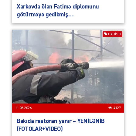
Xarkovda ölən Fatimə diplomunu
götürməyə gedibmiş…
HADISƏ
11.06.2026
4127
Bakıda restoran yanır – YENİLƏNİB
(FOTOLAR+VİDEO)