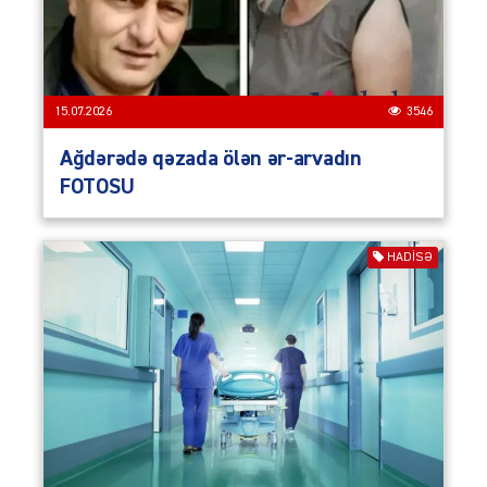
15.07.2026
3546
Ağdərədə qəzada ölən ər-arvadın
FOTOSU
HADISƏ