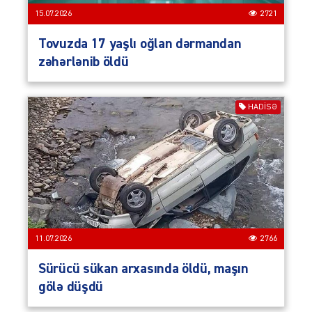
15.07.2026
2721
Tovuzda 17 yaşlı oğlan dərmandan
zəhərlənib öldü
HADISƏ
11.07.2026
2766
Sürücü sükan arxasında öldü, maşın
gölə düşdü