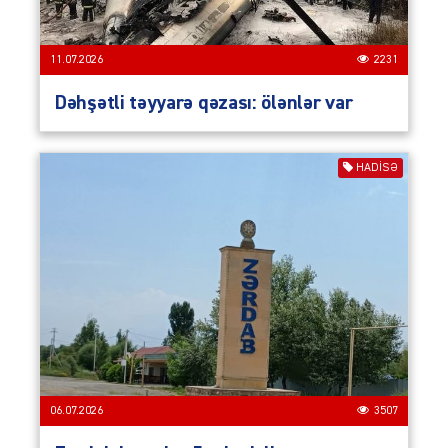
11.07.2026
2231
Dəhşətli təyyarə qəzası: ölənlər var
HADISƏ
06.07.2026
3507