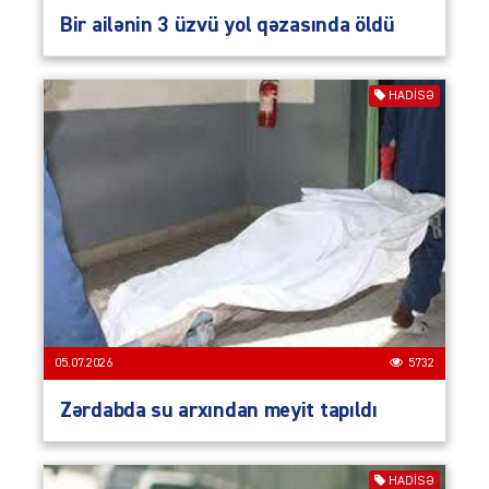
Bir ailənin 3 üzvü yol qəzasında öldü
HADISƏ
05.07.2026
5732
Zərdabda su arxından meyit tapıldı
HADISƏ