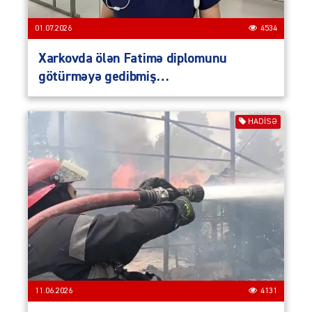
01.07.2026
4534
Xarkovda ölən Fatimə diplomunu
götürməyə gedibmiş…
HADISƏ
11.06.2026
4131