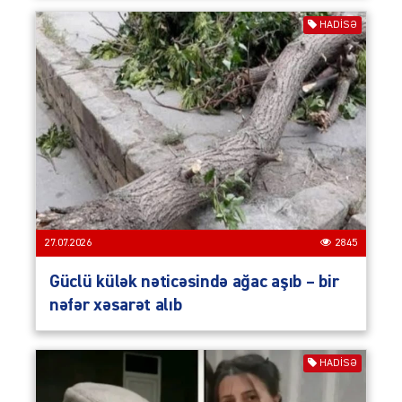
HADISƏ
27.07.2026
2845
Güclü külək nəticəsində ağac aşıb – bir
nəfər xəsarət alıb
HADISƏ