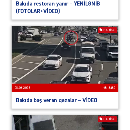
Bakıda restoran yanır – YENİLƏNİB
(FOTOLAR+VİDEO)
HADISƏ
08.06.2026
3482
Bakıda baş verən qəzalar – VİDEO
HADISƏ