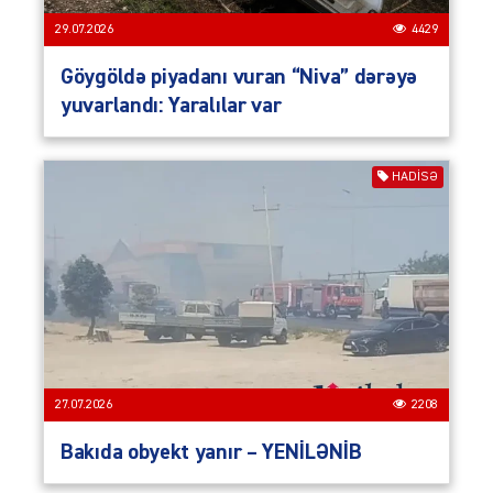
29.07.2026
4429
Göygöldə piyadanı vuran “Niva” dərəyə
yuvarlandı: Yaralılar var
HADISƏ
27.07.2026
2208
Bakıda obyekt yanır – YENİLƏNİB