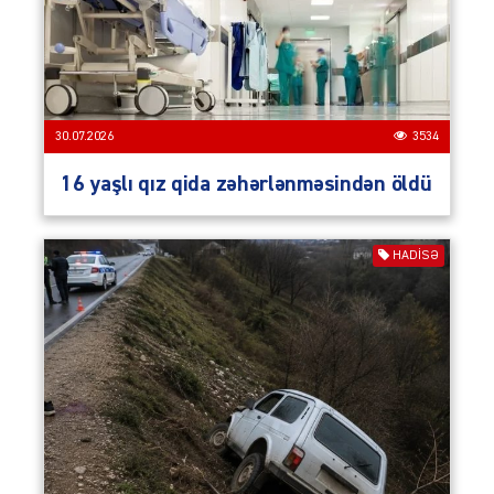
30.07.2026
3534
16 yaşlı qız qida zəhərlənməsindən öldü
HADISƏ