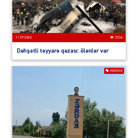
11.07.2026
2234
Dəhşətli təyyarə qəzası: ölənlər var
HADISƏ