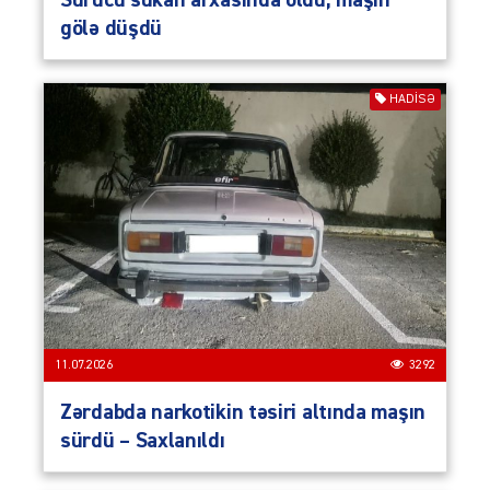
Sürücü sükan arxasında öldü, maşın
gölə düşdü
HADISƏ
11.07.2026
3292
Zərdabda narkotikin təsiri altında maşın
sürdü – Saxlanıldı