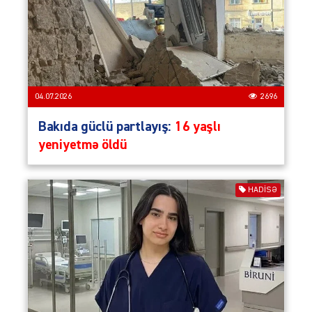
04.07.2026
2696
Bakıda güclü partlayış:
16 yaşlı
yeniyetmə öldü
HADISƏ