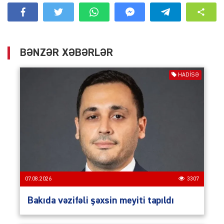
BƏNZƏR XƏBƏRLƏR
HADISƏ
07.08.2026
3307
Bakıda vəzifəli şəxsin meyiti tapıldı