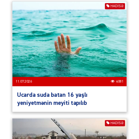
HADISƏ
11.07.2026
4081
Ucarda suda batan 16 yaşlı
yeniyetmənin meyiti tapılıb
HADISƏ