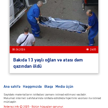
08.06.2026
2405
Bakıda 13 yaşlı oğlan və atası dəm
qazından öldü
Ana səhifə
Haqqımızda
Əlaqə
Media üçün
Saytdakı materialların istifadəsi zamanı istinad edilməsi vacibdir.
Məlumat internet səhifələrində istifadə edildikdə hiperlink vasitəsi ilə istinad
mütləqdir.
Xeberaz.info © 2025 - Bütün hüquqları qorunur.