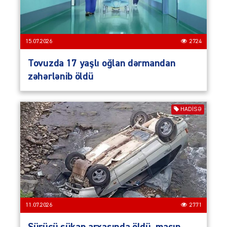
15.07.2026
2724
Tovuzda 17 yaşlı oğlan dərmandan
zəhərlənib öldü
HADISƏ
11.07.2026
2771