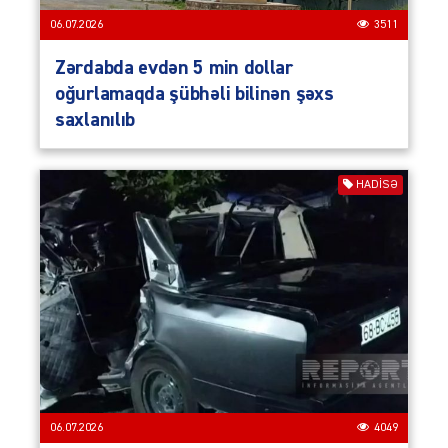
06.07.2026
3511
Zərdabda evdən 5 min dollar
oğurlamaqda şübhəli bilinən şəxs
saxlanılıb
HADISƏ
06.07.2026
4049