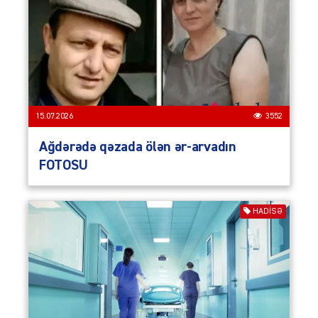
15.07.2026
3552
Ağdərədə qəzada ölən ər-arvadın
FOTOSU
HADISƏ