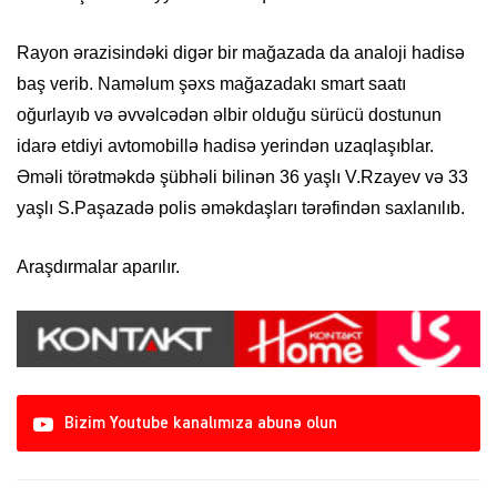
Rayon ərazisindəki digər bir mağazada da analoji hadisə
baş verib. Naməlum şəxs mağazadakı smart saatı
oğurlayıb və əvvəlcədən əlbir olduğu sürücü dostunun
idarə etdiyi avtomobillə hadisə yerindən uzaqlaşıblar.
Əməli törətməkdə şübhəli bilinən 36 yaşlı V.Rzayev və 33
yaşlı S.Paşazadə polis əməkdaşları tərəfindən saxlanılıb.
Araşdırmalar aparılır.
Bizim Youtube kanalımıza abunə olun