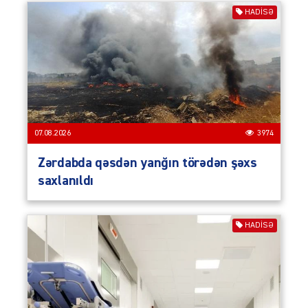
HADISƏ
07.08.2026
3974
Zərdabda qəsdən yanğın törədən şəxs
saxlanıldı
HADISƏ