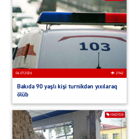
04.07.2026
2942
Bakıda 90 yaşlı kişi turnikdən yıxılaraq
ölüb
HADISƏ