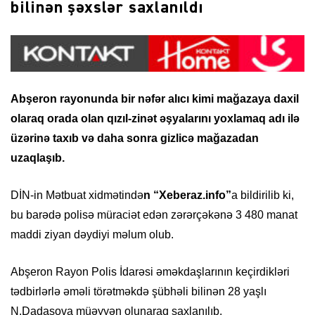
bilinən şəxslər saxlanıldı
Abşeron rayonunda bir nəfər alıcı kimi mağazaya daxil
olaraq orada olan qızıl-zinət əşyalarını yoxlamaq adı ilə
üzərinə taxıb və daha sonra gizlicə mağazadan
uzaqlaşıb.
DİN-in Mətbuat xidmətində
n “Xeberaz.info”
a bildirilib ki,
bu barədə polisə müraciət edən zərərçəkənə 3 480 manat
maddi ziyan dəydiyi məlum olub.
Abşeron Rayon Polis İdarəsi əməkdaşlarının keçirdikləri
tədbirlərlə əməli törətməkdə şübhəli bilinən 28 yaşlı
N.Dadaşova müəyyən olunaraq saxlanılıb.