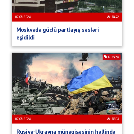
07.08.2026
5492
Moskvada güclü partlayış səsləri
eşidildi
DÜNYA
07.08.2026
5503
Rusiya-Ukrayna münaqişəsinin həllində