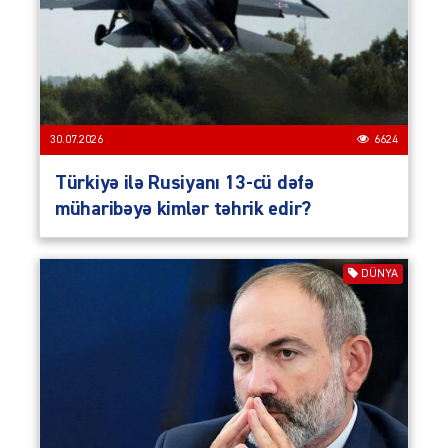
30.07.2026
6624
Türkiyə ilə Rusiyanı 13-cü dəfə
müharibəyə kimlər təhrik edir?
DÜNYA