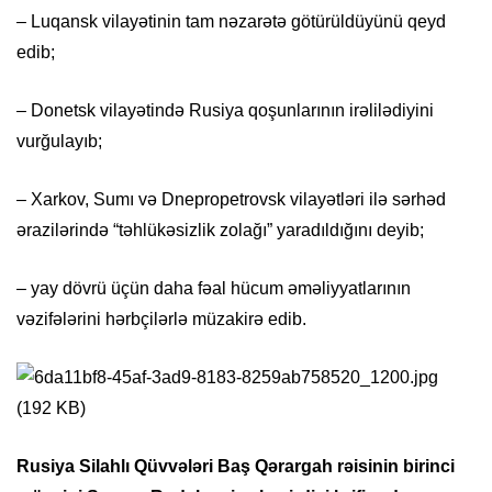
– Luqansk vilayətinin tam nəzarətə götürüldüyünü qeyd
edib;
– Donetsk vilayətində Rusiya qoşunlarının irəlilədiyini
vurğulayıb;
– Xarkov, Sumı və Dnepropetrovsk vilayətləri ilə sərhəd
ərazilərində “təhlükəsizlik zolağı” yaradıldığını deyib;
– yay dövrü üçün daha fəal hücum əməliyyatlarının
vəzifələrini hərbçilərlə müzakirə edib.
Rusiya Silahlı Qüvvələri Baş Qərargah rəisinin birinci