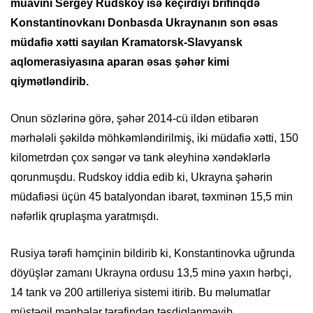
müavini Sergey Rudskoy isə keçirdiyi brifinqdə
Konstantinovkanı Donbasda Ukraynanın son əsas
müdafiə xətti sayılan Kramatorsk-Slavyansk
aqlomerasiyasına aparan əsas şəhər kimi
qiymətləndirib.
Onun sözlərinə görə, şəhər 2014-cü ildən etibarən
mərhələli şəkildə möhkəmləndirilmiş, iki müdafiə xətti, 150
kilometrdən çox səngər və tank əleyhinə xəndəklərlə
qorunmuşdu. Rudskoy iddia edib ki, Ukrayna şəhərin
müdafiəsi üçün 45 batalyondan ibarət, təxminən 15,5 min
nəfərlik qruplaşma yaratmışdı.
Rusiya tərəfi həmçinin bildirib ki, Konstantinovka uğrunda
döyüşlər zamanı Ukrayna ordusu 13,5 minə yaxın hərbçi,
14 tank və 200 artilleriya sistemi itirib. Bu məlumatlar
müstəqil mənbələr tərəfindən təsdiqlənməyib.