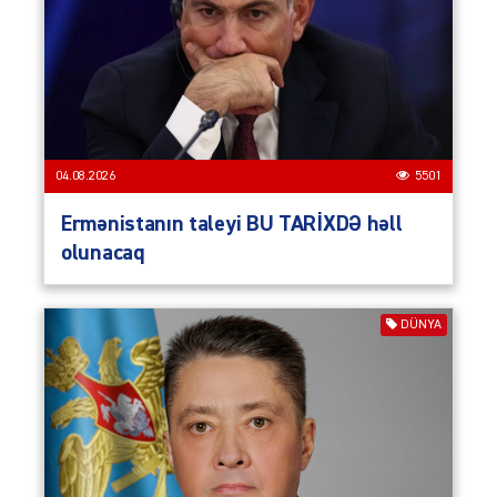
04.08.2026
5501
Ermənistanın taleyi BU TARİXDƏ həll
olunacaq
DÜNYA