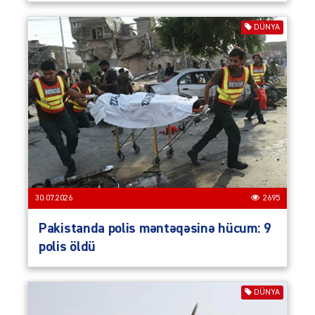
DÜNYA
30.07.2026
2695
Pakistanda polis məntəqəsinə hücum: 9
polis öldü
DÜNYA