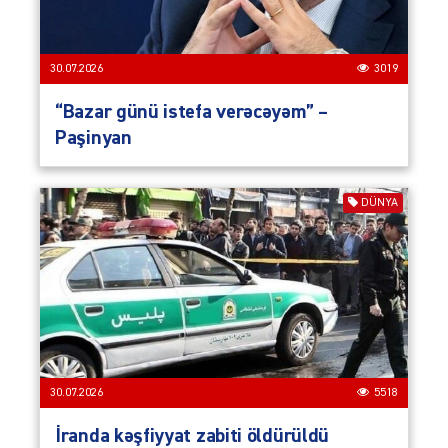
30.07.2026
3019
“Bazar günü istefa verəcəyəm” –
Paşinyan
DÜNYA
30.07.2026
5518
İranda kəşfiyyat zabiti öldürüldü