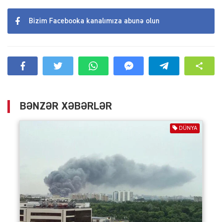
Bizim Facebooka kanalımıza abunə olun
BƏNZƏR XƏBƏRLƏR
DÜNYA