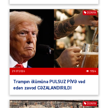
DÜNYA
29.07.2026
5524
Trampın ölümünə PULSUZ PİVƏ vəd
edən zavod CƏZALANDIRILDI
DÜNYA