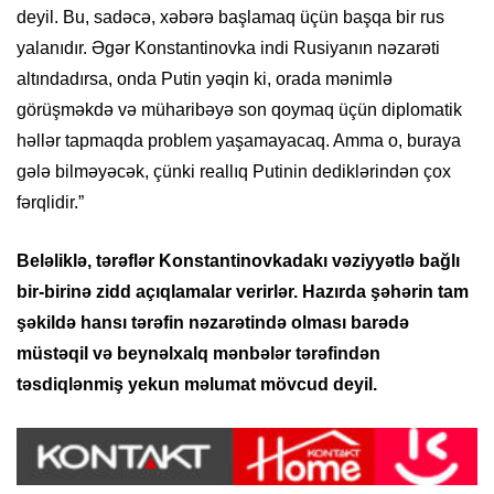
deyil. Bu, sadəcə, xəbərə başlamaq üçün başqa bir rus
yalanıdır. Əgər Konstantinovka indi Rusiyanın nəzarəti
altındadırsa, onda Putin yəqin ki, orada mənimlə
görüşməkdə və müharibəyə son qoymaq üçün diplomatik
həllər tapmaqda problem yaşamayacaq. Amma o, buraya
gələ bilməyəcək, çünki reallıq Putinin dediklərindən çox
fərqlidir.”
Beləliklə, tərəflər Konstantinovkadakı vəziyyətlə bağlı
bir-birinə zidd açıqlamalar verirlər. Hazırda şəhərin tam
şəkildə hansı tərəfin nəzarətində olması barədə
müstəqil və beynəlxalq mənbələr tərəfindən
təsdiqlənmiş yekun məlumat mövcud deyil.