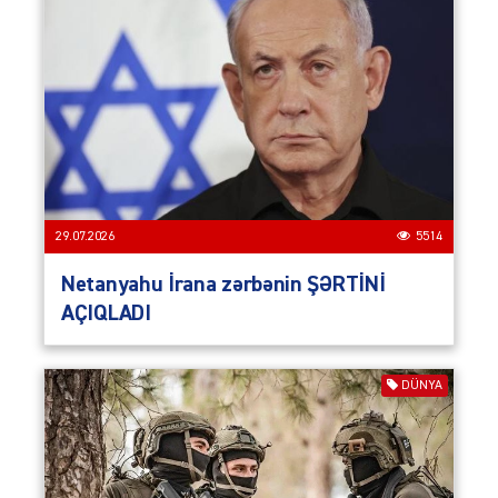
29.07.2026
5514
Netanyahu İrana zərbənin ŞƏRTİNİ
AÇIQLADI
DÜNYA