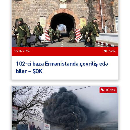
29.07.2026
4432
102-ci baza Ermənistanda çevriliş edə
bilər – ŞOK
DÜNYA