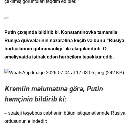
çəkilmiş görüntüləri təqdim ediblər.
Putin çıxışında bildirib ki, Konstantinovka tamamilə
Rusiya qüvvələrinin nəzarətinə keçib və bunu “Rusiya
hərbçilərinin qəhrəmanlığı” ilə əlaqələndirib. O,
əməliyyatda iştirak edən hərbçilərə təşəkkür edib.
Kremlin məlumatına görə, Putin
həmçinin bildirib ki:
– strateji təşəbbüs cəbhənin bütün istiqamətlərində Rusiya
ordusunun əlindədir;