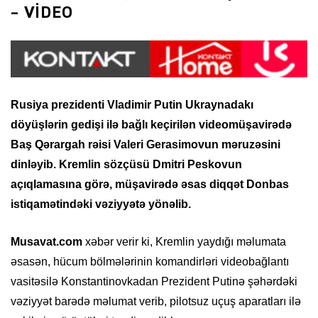
– VİDEO
Rusiya prezidenti Vladimir Putin Ukraynadakı
döyüşlərin gedişi ilə bağlı keçirilən videomüşavirədə
Baş Qərargah rəisi Valeri Gerasimovun məruzəsini
dinləyib. Kremlin sözçüsü Dmitri Peskovun
açıqlamasına görə, müşavirədə əsas diqqət Donbas
istiqamətindəki vəziyyətə yönəlib.
Musavat.com
xəbər verir ki, Kremlin yaydığı məlumata
əsasən, hücum bölmələrinin komandirləri videobağlantı
vasitəsilə Konstantinovkadan Prezident Putinə şəhərdəki
vəziyyət barədə məlumat verib, pilotsuz uçuş aparatları ilə