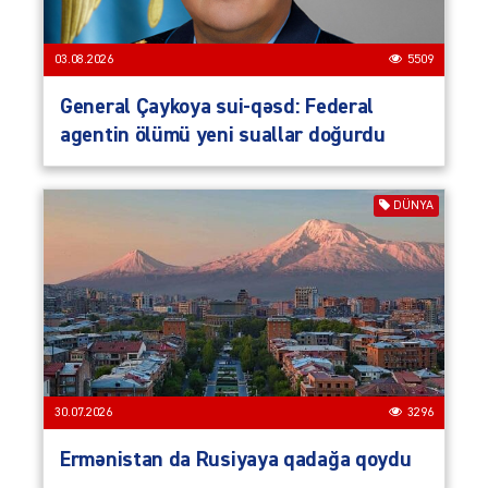
03.08.2026
5509
General Çaykoya sui-qəsd: Federal
agentin ölümü yeni suallar doğurdu
DÜNYA
30.07.2026
3296
Ermənistan da Rusiyaya qadağa qoydu