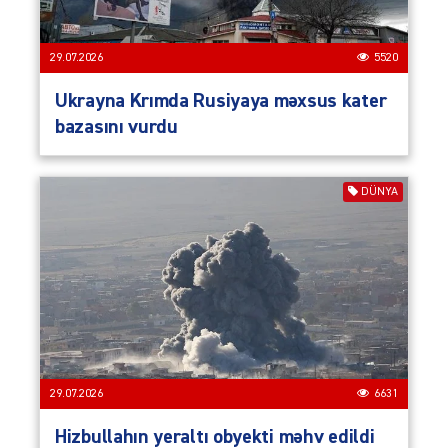
29.07.2026
5520
Ukrayna Krımda Rusiyaya məxsus kater
bazasını vurdu
DÜNYA
29.07.2026
6631
Hizbullahın yeraltı obyekti məhv edildi