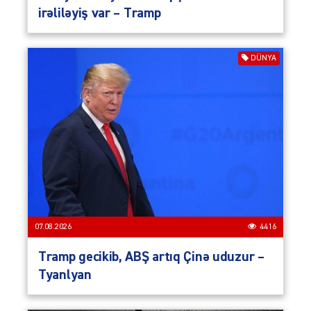
irəliləyiş var – Tramp
DÜNYA
07.08.2026
4416
Tramp gecikib, ABŞ artıq Çinə uduzur –
Tyanlyan