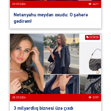
29.07.2026
4411
Netanyahu meydan oxudu: O şəhərə
gedirəm!
DÜNYA
28.07.2026
3397
3 milyardlıq biznesi üzə çıxdı