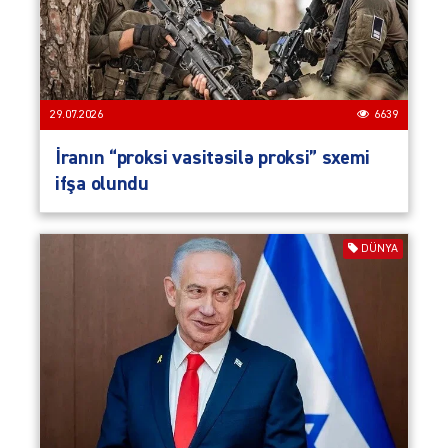
29.07.2026
6639
İranın “proksi vasitəsilə proksi” sxemi
ifşa olundu
DÜNYA