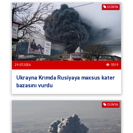
DÜNYA
29.07.2026
5519
Ukrayna Krımda Rusiyaya məxsus kater
bazasını vurdu
DÜNYA