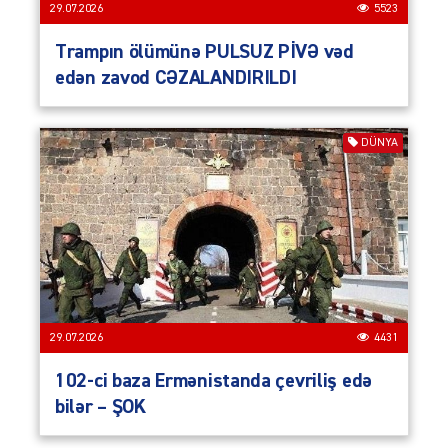
29.07.2026
5523
Trampın ölümünə PULSUZ PİVƏ vəd
edən zavod CƏZALANDIRILDI
DÜNYA
29.07.2026
4431
102-ci baza Ermənistanda çevriliş edə
bilər – ŞOK