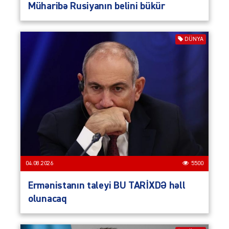
Müharibə Rusiyanın belini bükür
DÜNYA
04.08.2026
5500
Ermənistanın taleyi BU TARİXDƏ həll
olunacaq