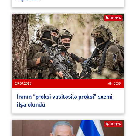
DÜNYA
29.07.2026
6638
İranın “proksi vasitəsilə proksi” sxemi
ifşa olundu
DÜNYA