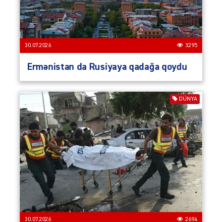
30.07.2026
3295
Ermənistan da Rusiyaya qadağa qoydu
DÜNYA
30.07.2026
2694