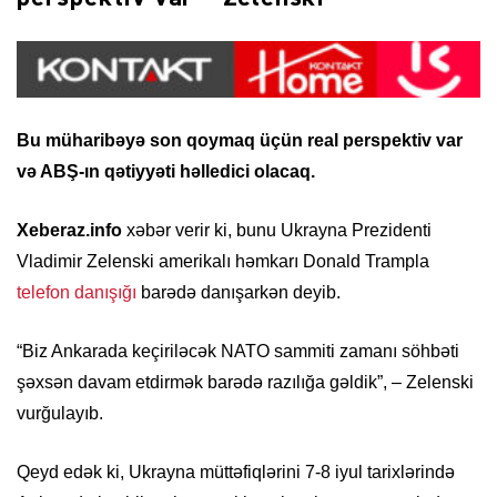
Bu müharibəyə son qoymaq üçün real perspektiv var
və ABŞ-ın qətiyyəti həlledici olacaq.
Xeberaz.info
xəbər verir ki, bunu Ukrayna Prezidenti
Vladimir Zelenski amerikalı həmkarı Donald Trampla
telefon danışığı
barədə danışarkən deyib.
“Biz Ankarada keçiriləcək NATO sammiti zamanı söhbəti
şəxsən davam etdirmək barədə razılığa gəldik”, – Zelenski
vurğulayıb.
Qeyd edək ki, Ukrayna müttəfiqlərini 7-8 iyul tarixlərində