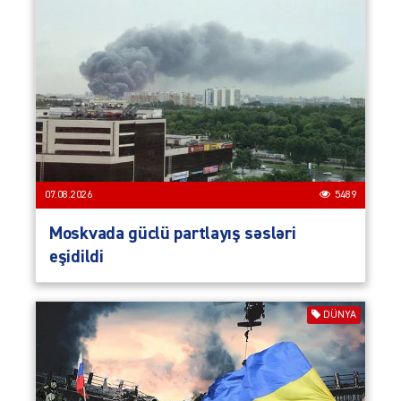
07.08.2026
5489
Moskvada güclü partlayış səsləri
eşidildi
DÜNYA