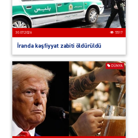
30.07.2026
5517
İranda kəşfiyyat zabiti öldürüldü
DÜNYA