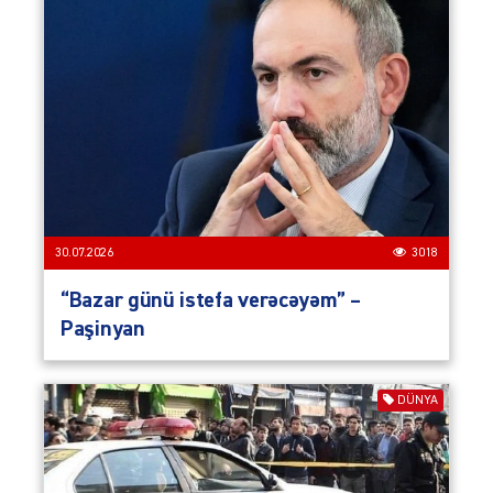
30.07.2026
3018
“Bazar günü istefa verəcəyəm” –
Paşinyan
DÜNYA