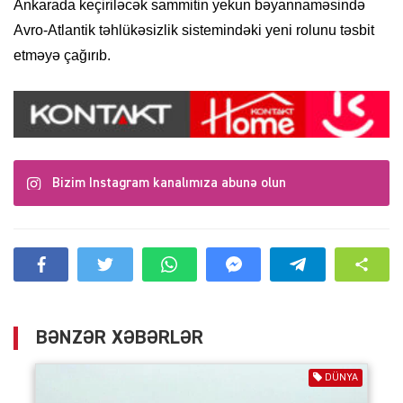
Ankarada keçiriləcək sammitin yekun bəyannaməsində
Avro-Atlantik təhlükəsizlik sistemindəki yeni rolunu təsbit
etməyə çağırıb.
Bizim Instagram kanalımıza abunə olun
BƏNZƏR XƏBƏRLƏR
DÜNYA