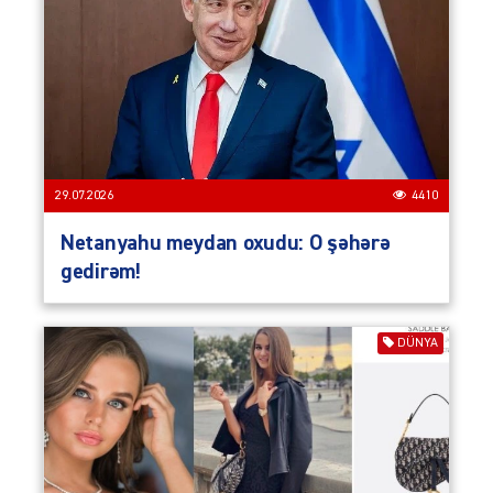
29.07.2026
4410
Netanyahu meydan oxudu: O şəhərə
gedirəm!
DÜNYA