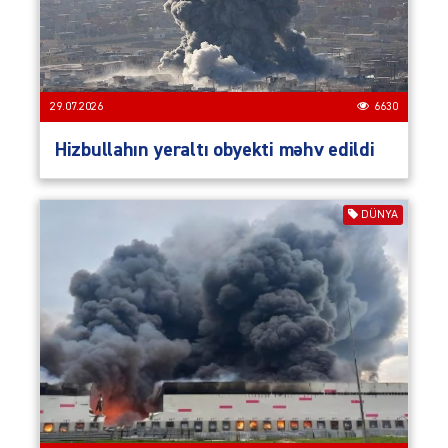
29.07.2026
6630
Hizbullahın yeraltı obyekti məhv edildi
DÜNYA