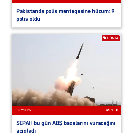
Pakistanda polis məntəqəsinə hücum: 9
polis öldü
DÜNYA
30.07.2026
3808
SEPAH bu gün ABŞ bazalarını vuracağını
açıqladı