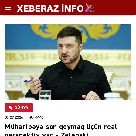
DÜNYA
05.07.2026
4446
Müharibəyə son qoymaq üçün real
perspektiv var – Zelenski