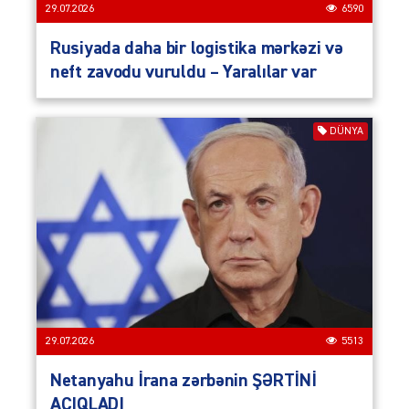
29.07.2026
6590
Rusiyada daha bir logistika mərkəzi və
neft zavodu vuruldu – Yaralılar var
DÜNYA
29.07.2026
5513
Netanyahu İrana zərbənin ŞƏRTİNİ
AÇIQLADI