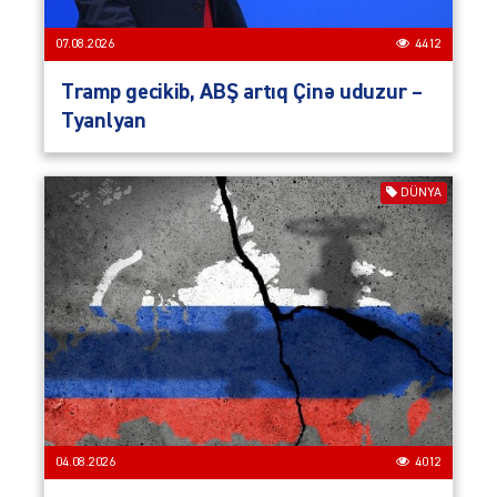
07.08.2026
4412
Tramp gecikib, ABŞ artıq Çinə uduzur –
Tyanlyan
DÜNYA
04.08.2026
4012