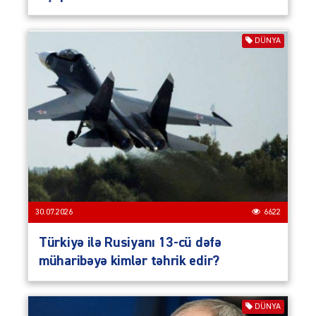
DÜNYA
30.07.2026
6622
Türkiyə ilə Rusiyanı 13-cü dəfə
müharibəyə kimlər təhrik edir?
DÜNYA