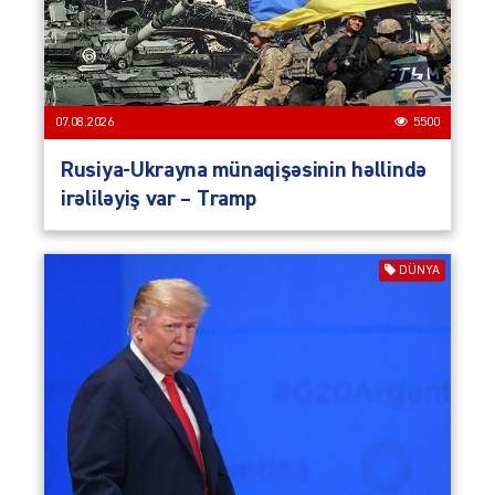
07.08.2026
5500
Rusiya-Ukrayna münaqişəsinin həllində
irəliləyiş var – Tramp
DÜNYA