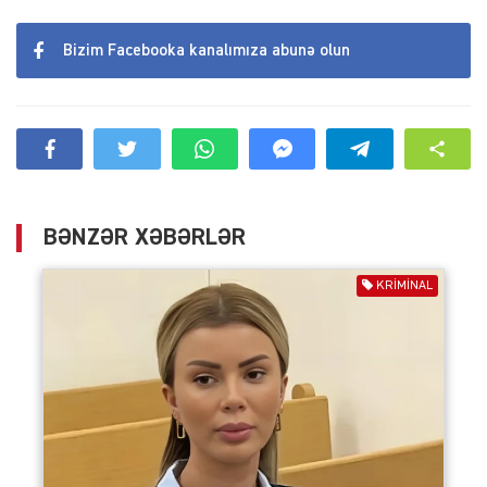
Bizim Facebooka kanalımıza abunə olun
BƏNZƏR XƏBƏRLƏR
KRIMINAL