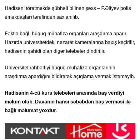
Hadisəni törətməkdə şübhəli bilinən şəxs – F.Əliyev polis
əməkdaşları tərəfindən saxlanılıb.
Faktla bağlı hüquq-mühafizə orqanları araşdırma aparır.
Hazırda universitetdəki nəzarət kameralarına baxış keçirilir,
hadisənin şahidi olan digər tələbələr dindirilir.
Universitet rəhbərliyi hüquq-mühafizə orqanlarının
araşdırma apardığını bildirərək açıqlama vermək istəməyib.
Hadisənin 4-cü kurs tələbələri arasında baş verdiyi
məlum olub. Davanın hansı səbəbdən baş verməsi ilə
bağlı məlumat yoxdur.