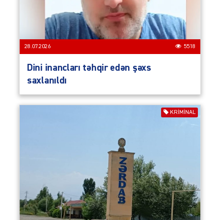
28.07.2026
5518
Dini inancları təhqir edən şəxs
saxlanıldı
KRIMINAL