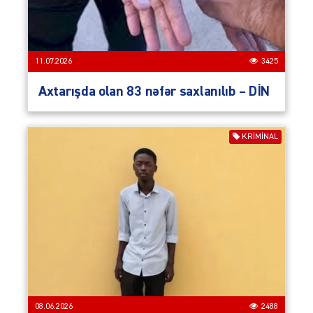
11.07.2026
3425
Axtarışda olan 83 nəfər saxlanılıb – DİN
KRIMINAL
08.06.2026
2488