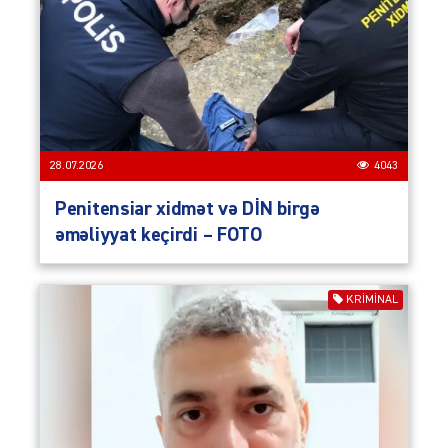
28.07.2026
4043
Penitensiar xidmət və DİN birgə
əməliyyat keçirdi – FOTO
KRIMINAL