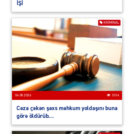
İŞİ
KRIMINAL
04.08.2026
3014
Cəza çəkən şəxs məhkum yoldaşını buna
görə öldürüb…