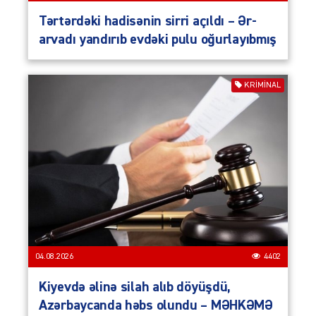
Tərtərdəki hadisənin sirri açıldı – Ər-
arvadı yandırıb evdəki pulu oğurlayıbmış
KRIMINAL
04.08.2026
4402
Kiyevdə əlinə silah alıb döyüşdü,
Azərbaycanda həbs olundu – MƏHKƏMƏ