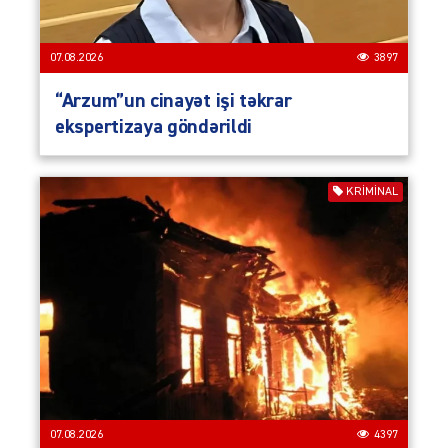
07.08.2026
3897
“Arzum”un cinayət işi təkrar
ekspertizaya göndərildi
KRIMINAL
07.08.2026
4397