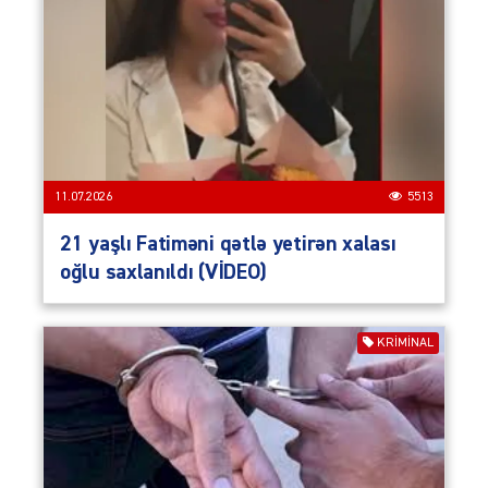
11.07.2026
5513
21 yaşlı Fatiməni qətlə yetirən xalası
oğlu saxlanıldı (VİDEO)
KRIMINAL