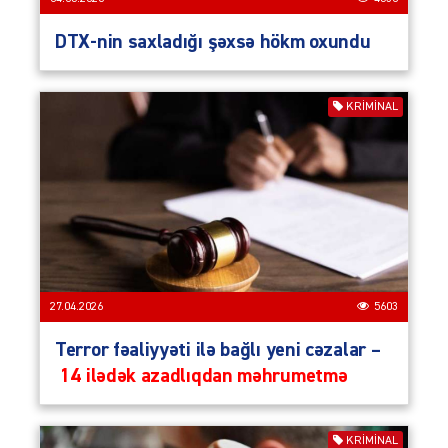
DTX-nin saxladığı şəxsə hökm oxundu
KRIMINAL
27.04.2026
5603
Terror fəaliyyəti ilə bağlı yeni cəzalar –
14 ilədək azadlıqdan məhrumetmə
KRIMINAL