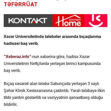
TƏFƏRRÜAT
Xəzər Universitetində tələbələr arasında bıçaqlanma
hadisəsi baş verib.
”Xeberaz.info”
-nun
xəbərinə görə, hadisə Xəzər
Universitetinin Neftçilərdə yerləşən birinci kampusunda
baş verib.
Bıçaq xəsarəti alan tələbə Sabunçuda yerləşən 3 saylı
Şəhər Klinik Xəstəxanasına çatdırılıb. Yaralı tələbəyə ilkin
tibbi yardım göstərilib və vəziyyətinin qənaətbəxş olduğu
bildirilir.