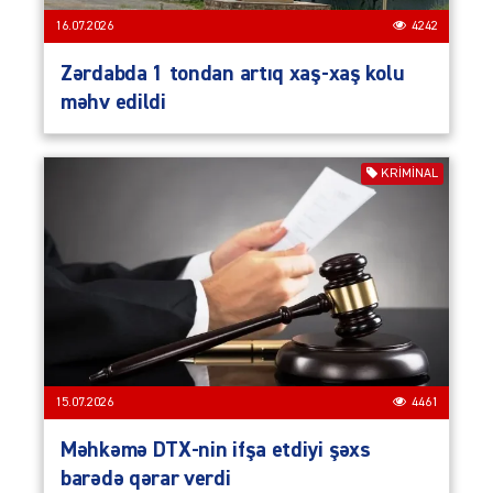
16.07.2026
4242
Zərdabda 1 tondan artıq xaş-xaş kolu
məhv edildi
KRIMINAL
15.07.2026
4461
Məhkəmə DTX-nin ifşa etdiyi şəxs
barədə qərar verdi