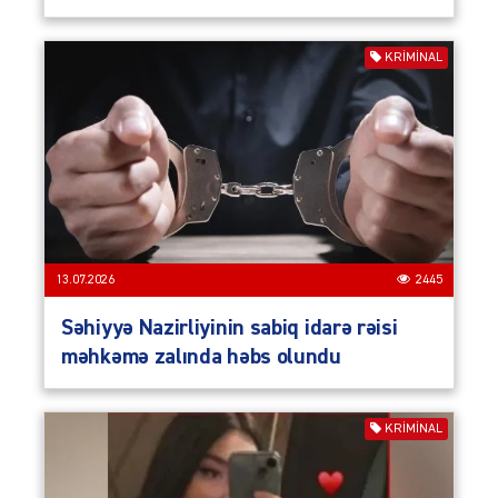
KRIMINAL
13.07.2026
2445
Səhiyyə Nazirliyinin sabiq idarə rəisi
məhkəmə zalında həbs olundu
KRIMINAL