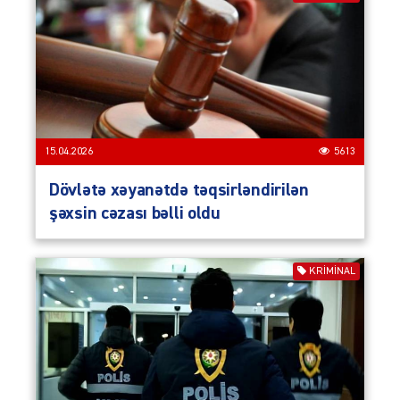
15.04.2026
5613
Dövlətə xəyanətdə təqsirləndirilən
şəxsin cəzası bəlli oldu
KRIMINAL