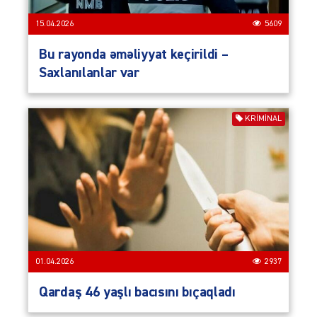
15.04.2026
5609
Bu rayonda əməliyyat keçirildi –
Saxlanılanlar var
KRIMINAL
01.04.2026
2937
Qardaş 46 yaşlı bacısını bıçaqladı