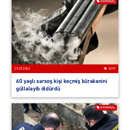
KRIMINAL
29.07.2026
3297
60 yaşlı sərxoş kişi keçmiş kürəkənini
güllələyib öldürdü
KRIMINAL