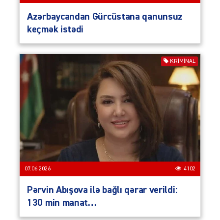
Azərbaycandan Gürcüstana qanunsuz
keçmək istədi
KRIMINAL
07.06.2026
4102
Pərvin Abışova ilə bağlı qərar verildi:
130 min manat…