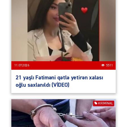
11.07.2026
5511
21 yaşlı Fatiməni qətlə yetirən xalası
oğlu saxlanıldı (VİDEO)
KRIMINAL