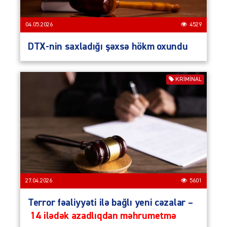
04.05.2026
4529
DTX-nin saxladığı şəxsə hökm oxundu
KRIMINAL
27.04.2026
5601
Terror fəaliyyəti ilə bağlı yeni cəzalar –
14 ilədək azadlıqdan məhrumetmə