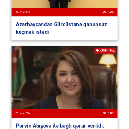
08.06.2026
2487
Azərbaycandan Gürcüstana qanunsuz
keçmək istədi
KRIMINAL
07.06.2026
4101
Pərvin Abışova ilə bağlı qərar verildi: