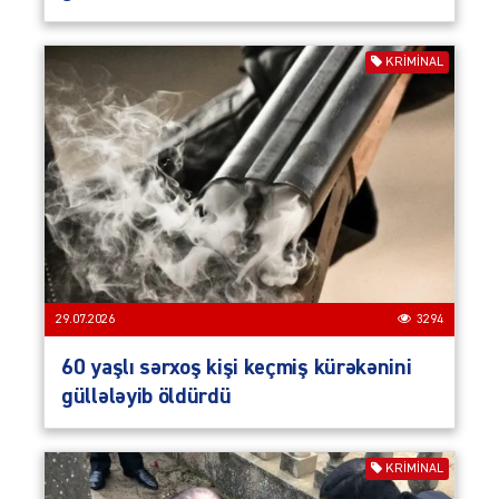
KRIMINAL
29.07.2026
3294
60 yaşlı sərxoş kişi keçmiş kürəkənini
güllələyib öldürdü
KRIMINAL