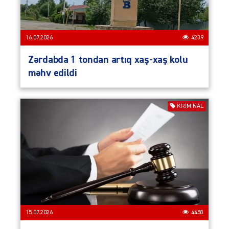
16.07.2026
4239
Zərdabda 1 tondan artıq xaş-xaş kolu
məhv edildi
KRIMINAL
15.07.2026
4458