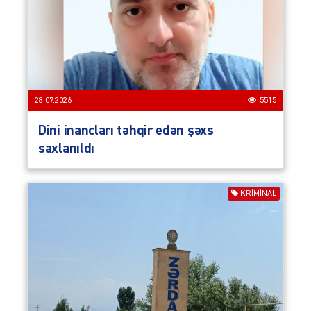
28.07.2026
5515
Dini inancları təhqir edən şəxs
saxlanıldı
KRIMINAL