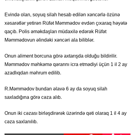
Evində olan, soyuq silah hesab edilən xəncərlə özünə
xəsarətlər yetirən Rüfət Məmmədov evdən çıxaraq həyətə
qaçıb. Polis əməkdaşları müdaxilə edərək Rüfət
Məmmədovun əlindəki xəncəri ala biliblər.
Onun aliment borcuna görə axtarışda olduğu bildirilir.
Məmmədov məhkəmə qərarını icra etmədiyi üçün 1 il 2 ay
azadlıqdan məhrum edilib.
R.Məmmədov bundan əlavə 6 ay da soyuq silah
saxladığına görə cəza alıb.
Onun iki cəzası birləşdirərək üzərində qəti olaraq 1 il 4 ay
cəza saxlanılıb.