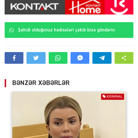
Şahidi olduğunuz hadisələri çəkib bizə göndərin
BƏNZƏR XƏBƏRLƏR
KRIMINAL