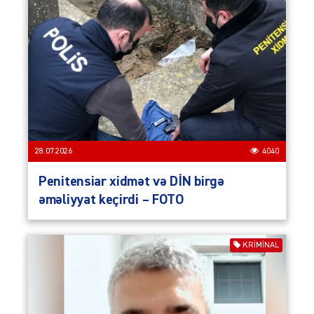
28.07.2026
4040
Penitensiar xidmət və DİN birgə
əməliyyat keçirdi – FOTO
KRIMINAL