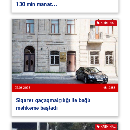
130 min manat…
KRIMINAL
05.06.2026
4688
Siqaret qaçaqmalçılığı ilə bağlı
məhkəmə başladı
KRIMINAL