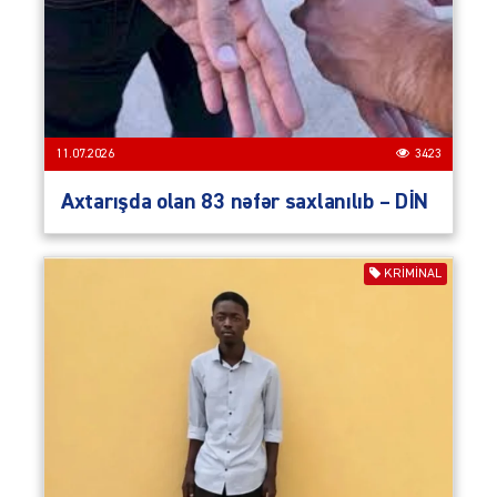
11.07.2026
3423
Axtarışda olan 83 nəfər saxlanılıb – DİN
KRIMINAL