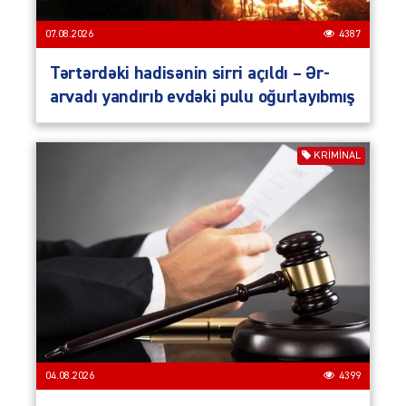
07.08.2026
4387
Tərtərdəki hadisənin sirri açıldı – Ər-
arvadı yandırıb evdəki pulu oğurlayıbmış
KRIMINAL
04.08.2026
4399