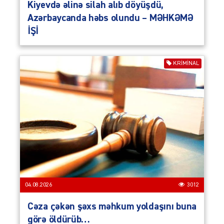
Kiyevdə əlinə silah alıb döyüşdü,
Azərbaycanda həbs olundu – MƏHKƏMƏ
İŞİ
KRIMINAL
04.08.2026
3012
Cəza çəkən şəxs məhkum yoldaşını buna
görə öldürüb…