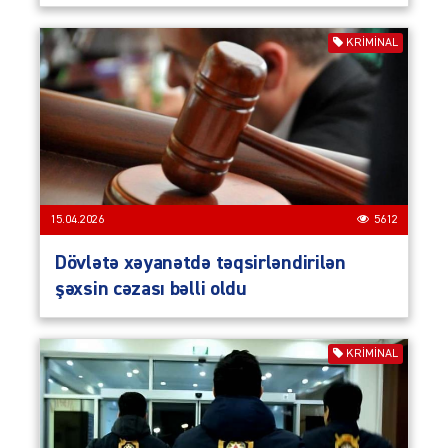
KRIMINAL
15.04.2026
5612
Dövlətə xəyanətdə təqsirləndirilən
şəxsin cəzası bəlli oldu
KRIMINAL