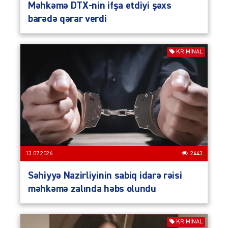
Məhkəmə DTX-nin ifşa etdiyi şəxs
barədə qərar verdi
KRIMINAL
13.07.2026
2443
Səhiyyə Nazirliyinin sabiq idarə rəisi
məhkəmə zalında həbs olundu
KRIMINAL