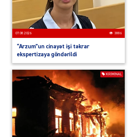
07.08.2026
3886
“Arzum”un cinayət işi təkrar
ekspertizaya göndərildi
KRIMINAL