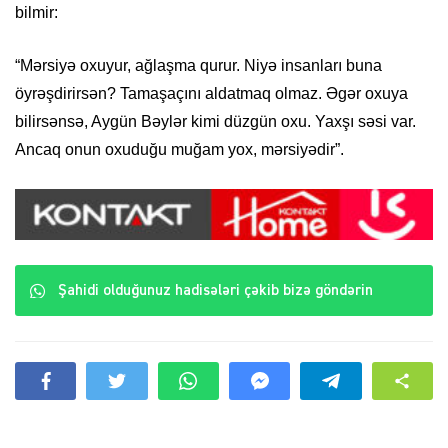
bilmir:
“Mərsiyə oxuyur, ağlaşma qurur. Niyə insanları buna
öyrəşdirirsən? Tamaşaçını aldatmaq olmaz. Əgər oxuya
bilirsənsə, Aygün Bəylər kimi düzgün oxu. Yaxşı səsi var.
Ancaq onun oxuduğu muğam yox, mərsiyədir”.
Şahidi olduğunuz hadisələri çəkib bizə göndərin