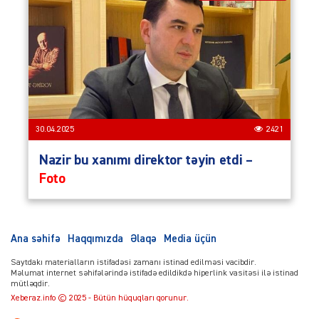
30.04.2025
2421
Nazir bu xanımı direktor təyin etdi –
Foto
Ana səhifə
Haqqımızda
Əlaqə
Media üçün
Saytdakı materialların istifadəsi zamanı istinad edilməsi vacibdir.
Məlumat internet səhifələrində istifadə edildikdə hiperlink vasitəsi ilə istinad
mütləqdir.
Xeberaz.info © 2025 - Bütün hüquqları qorunur.