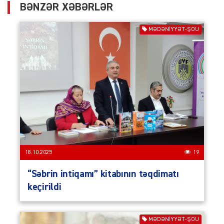
BƏNZƏR XƏBƏRLƏR
MƏDƏNIYYƏT-ŞOU
18.10.2025
19
“Səbrin intiqamı” kitabının təqdimatı
keçirildi
MƏDƏNIYYƏT-ŞOU