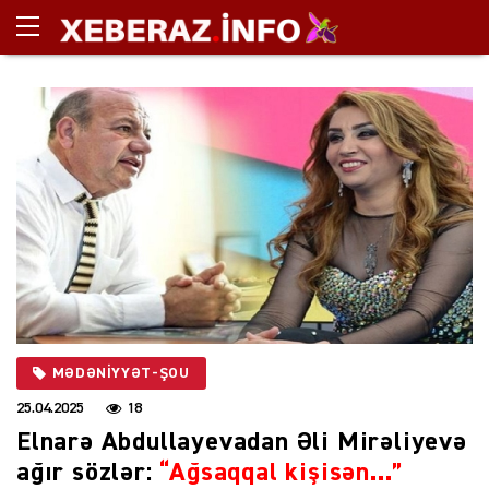
MƏDƏNIYYƏT-ŞOU
25.04.2025
18
Elnarə Abdullayevadan Əli Mirəliyevə
ağır sözlər:
“Ağsaqqal kişisən…”