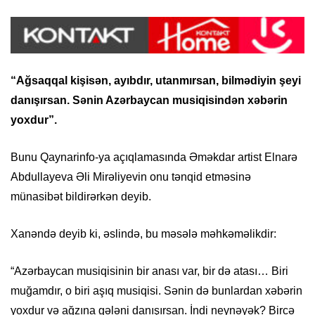
“Ağsaqqal kişisən, ayıbdır, utanmırsan, bilmədiyin şeyi
danışırsan. Sənin Azərbaycan musiqisindən xəbərin
yoxdur”.
Bunu Qaynarinfo-ya açıqlamasında Əməkdar artist Elnarə
Abdullayeva Əli Mirəliyevin onu tənqid etməsinə
münasibət bildirərkən deyib.
Xanəndə deyib ki, əslində, bu məsələ məhkəməlikdir:
“Azərbaycan musiqisinin bir anası var, bir də atası… Biri
muğamdır, o biri aşıq musiqisi. Sənin də bunlardan xəbərin
yoxdur və ağzına gələni danışırsan. İndi neynəyək? Bircə