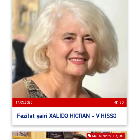
14.05.2025
20
Fəzilət şairi XALİDƏ HİCRAN – V HİSSƏ
MƏDƏNIYYƏT-ŞOU