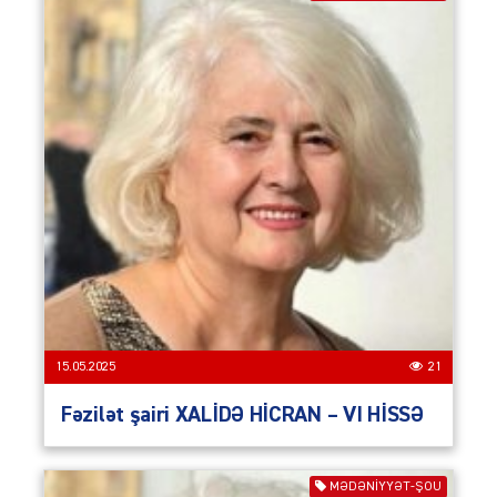
15.05.2025
21
Fəzilət şairi XALİDƏ HİCRAN – VI HİSSƏ
MƏDƏNIYYƏT-ŞOU