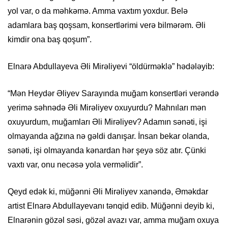
yol var, o da məhkəmə. Amma vaxtım yoxdur. Belə
adamlara baş qoşsam, konsertlərimi verə bilmərəm. Əli
kimdir ona baş qoşum”.
Elnarə Abdullayeva Əli Mirəliyevi “öldürməklə” hədələyib:
“Mən Heydər Əliyev Sarayında muğam konsertləri verəndə
yerimə səhnədə Əli Mirəliyev oxuyurdu? Mahnıları mən
oxuyurdum, muğamları Əli Mirəliyev? Adamın sənəti, işi
olmayanda ağzına nə gəldi danışar. İnsan bekar olanda,
sənəti, işi olmayanda kənardan hər şeyə söz atır. Çünki
vaxtı var, onu necəsə yola verməlidir”.
Qeyd edək ki, müğənni Əli Mirəliyev xanəndə, Əməkdar
artist Elnarə Abdullayevanı tənqid edib. Müğənni deyib ki,
Elnarənin gözəl səsi, gözəl avazı var, amma muğam oxuya