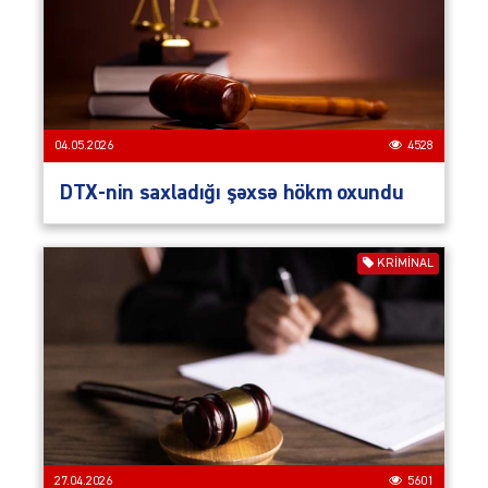
04.05.2026
4528
DTX-nin saxladığı şəxsə hökm oxundu
KRIMINAL
27.04.2026
5601