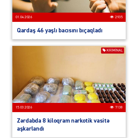
01.04.2026
2935
Qardaş 46 yaşlı bacısını bıçaqladı
KRIMINAL
15.03.2026
7138
Zərdabda 8 kiloqram narkotik vasitə
aşkarlandı