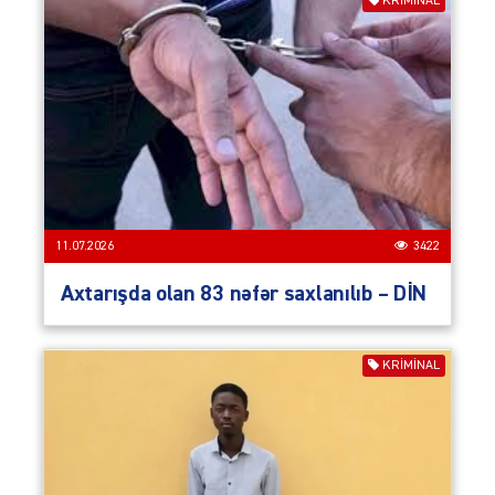
KRIMINAL
11.07.2026
3422
Axtarışda olan 83 nəfər saxlanılıb – DİN
KRIMINAL