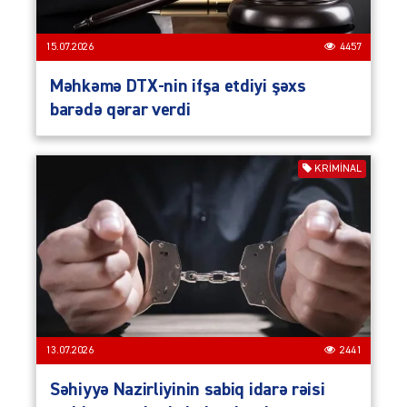
15.07.2026
4457
Məhkəmə DTX-nin ifşa etdiyi şəxs
barədə qərar verdi
KRIMINAL
13.07.2026
2441
Səhiyyə Nazirliyinin sabiq idarə rəisi