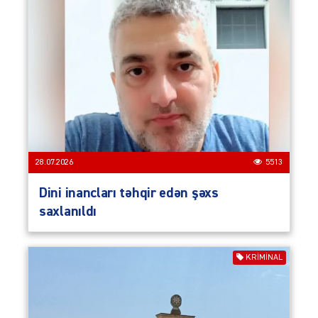
28.07.2026
5513
Dini inancları təhqir edən şəxs
saxlanıldı
KRIMINAL