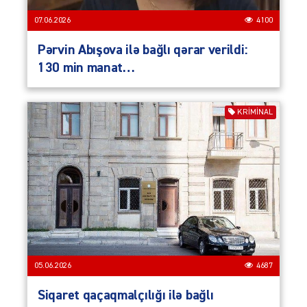
07.06.2026
4100
Pərvin Abışova ilə bağlı qərar verildi:
130 min manat…
KRIMINAL
05.06.2026
4687
Siqaret qaçaqmalçılığı ilə bağlı