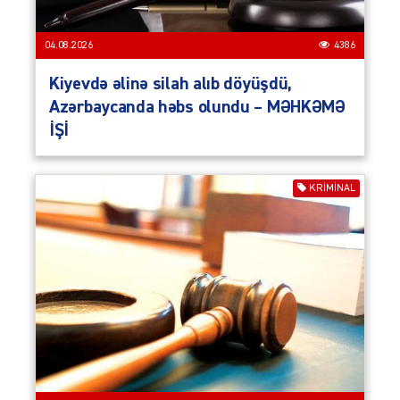
04.08.2026
4386
Kiyevdə əlinə silah alıb döyüşdü,
Azərbaycanda həbs olundu – MƏHKƏMƏ
İŞİ
KRIMINAL