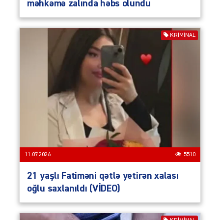
məhkəmə zalında həbs olundu
KRIMINAL
11.07.2026
5510
21 yaşlı Fatiməni qətlə yetirən xalası
oğlu saxlanıldı (VİDEO)