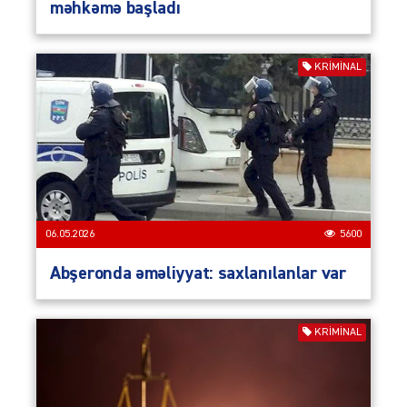
məhkəmə başladı
KRIMINAL
06.05.2026
5600
Abşeronda əməliyyat: saxlanılanlar var
KRIMINAL