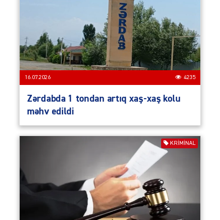
16.07.2026
4235
Zərdabda 1 tondan artıq xaş-xaş kolu
məhv edildi
KRIMINAL