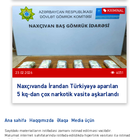
KRIMINAL
23.02.2026
4051
Naxçıvanda İrandan Türkiyəyə aparılan
5 kq-dan çox narkotik vasitə aşkarlandı
Ana səhifə
Haqqımızda
Əlaqə
Media üçün
Saytdakı materialların istifadəsi zamanı istinad edilməsi vacibdir.
Məlumat internet səhifələrində istifadə edildikdə hiperlink vasitəsi ilə istinad