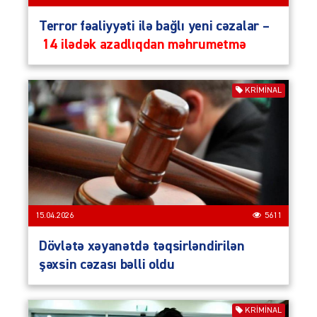
Terror fəaliyyəti ilə bağlı yeni cəzalar –
14 ilədək azadlıqdan məhrumetmə
KRIMINAL
15.04.2026
5611
Dövlətə xəyanətdə təqsirləndirilən
şəxsin cəzası bəlli oldu
KRIMINAL