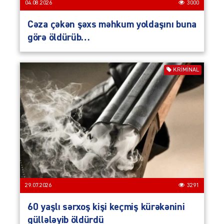
04.08.2026
3000
Cəza çəkən şəxs məhkum yoldaşını buna
görə öldürüb…
KRIMINAL
29.07.2026
3291
60 yaşlı sərxoş kişi keçmiş kürəkənini
güllələyib öldürdü