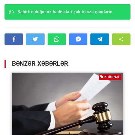
Şahidi olduğunuz hadisələri çəkib bizə göndərin
BƏNZƏR XƏBƏRLƏR
KRIMINAL