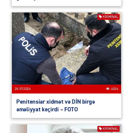
KRIMINAL
28.07.2026
4036
Penitensiar xidmət və DİN birgə
əməliyyat keçirdi – FOTO
KRIMINAL