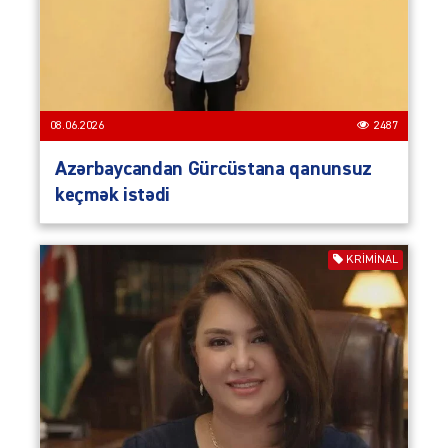
08.06.2026
2487
Azərbaycandan Gürcüstana qanunsuz
keçmək istədi
KRIMINAL