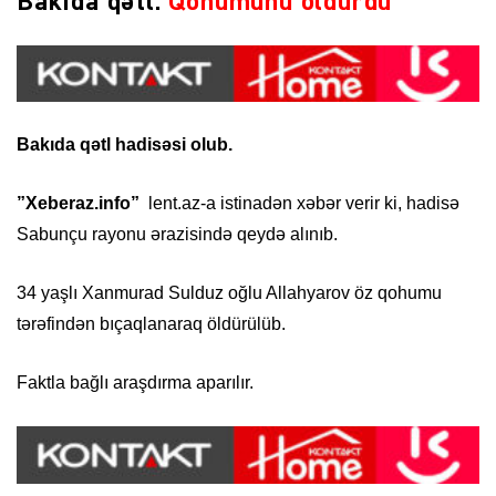
Bakıda qətl:
Qohumunu öldürdü
Bakıda qətl hadisəsi olub.
”Xeberaz.info”
lent.az-a istinadən xəbər verir ki, hadisə
Sabunçu rayonu ərazisində qeydə alınıb.
34 yaşlı Xanmurad Sulduz oğlu Allahyarov öz qohumu
tərəfindən bıçaqlanaraq öldürülüb.
Faktla bağlı araşdırma aparılır.