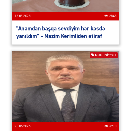
15.08.2025
2845
“Anamdan başqa sevdiyim hər kəsdə
yanıldım” – Nazim Kərimlidən etiraf
MƏDƏNİYYƏT
20.06.2025
4730