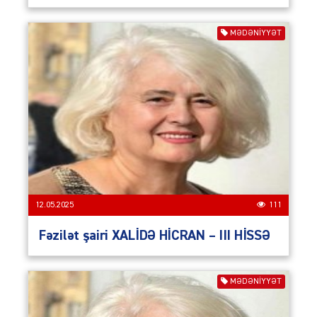
MƏDƏNİYYƏT
12.05.2025
111
Fəzilət şairi XALİDƏ HİCRAN – III HİSSƏ
MƏDƏNİYYƏT