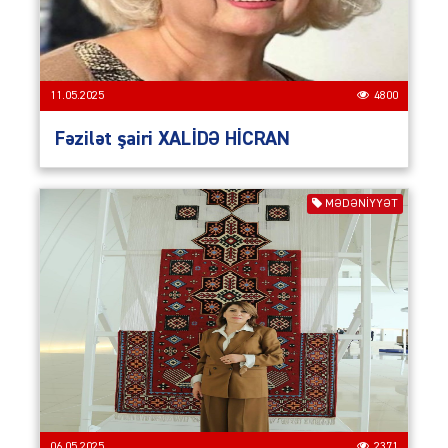
11.05.2025
4800
Fəzilət şairi XALİDƏ HİCRAN
MƏDƏNİYYƏT
06.05.2025
2371