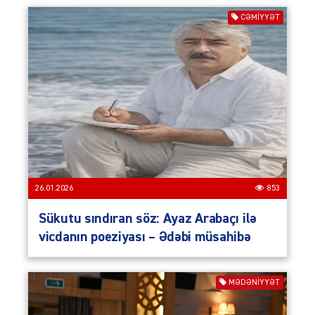
CƏMIYYƏT
26.01.2026
853
Sükutu sındıran söz: Ayaz Arabaçı ilə
vicdanın poeziyası – Ədəbi müsahibə
MƏDƏNİYYƏT