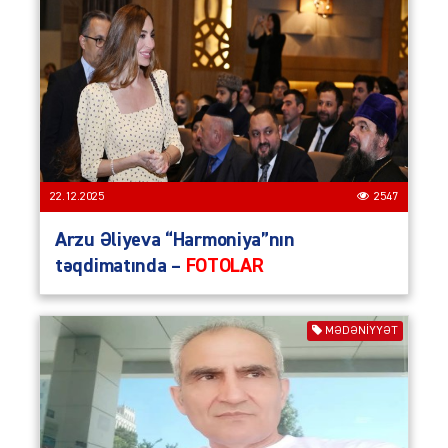
22.12.2025
2547
Arzu Əliyeva “Harmoniya”nın
təqdimatında –
FOTOLAR
MƏDƏNİYYƏT