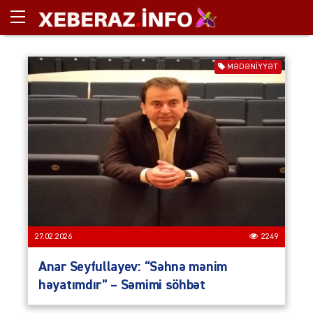
MƏDƏNİYYƏT
27.02.2026
2249
Anar Seyfullayev: “Səhnə mənim
həyatımdır” – Səmimi söhbət