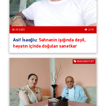
08.09.2025
2191
Asif İsaoğlu:
Səhnənin işığında deyil,
həyatın içində doğulan sənətkar
MƏDƏNİYYƏT