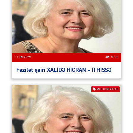
11.05.2025
5196
Fəzilət şairi XALİDƏ HİCRAN – II HİSSƏ
MƏDƏNİYYƏT