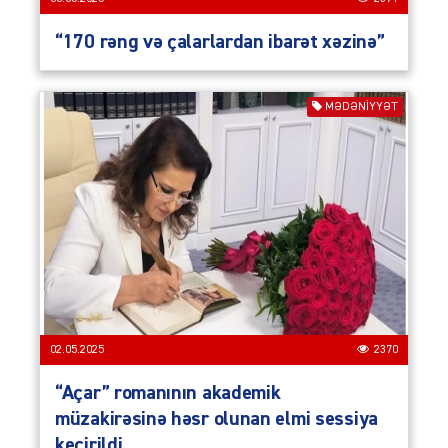
“170 rəng və çalarlardan ibarət xəzinə”
MƏDƏNİYYƏT
02.05.2025
2370
“Açar” romanının akademik
müzakirəsinə həsr olunan elmi sessiya
keçirildi