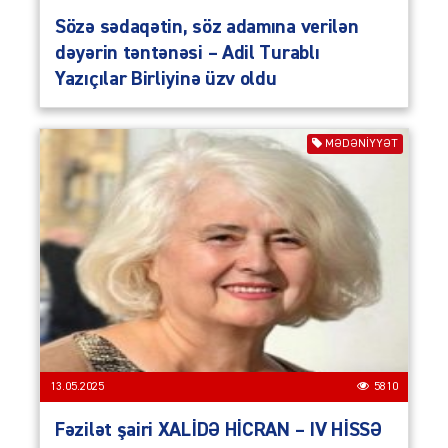
Sözə sədaqətin, söz adamına verilən
dəyərin təntənəsi – Adil Turablı
Yazıçılar Birliyinə üzv oldu
MƏDƏNİYYƏT
13.05.2025
5810
Fəzilət şairi XALİDƏ HİCRAN – IV HİSSƏ